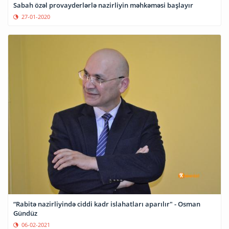
Sabah özəl provayderlərlə nazirliyin məhkəməsi başlayır
27-01-2020
“Rabitə nazirliyində ciddi kadr islahatları aparılır" - Osman
Gündüz
06-02-2021