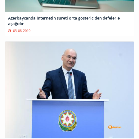
Azərbaycanda İnternetin sürəti orta göstəricidən dəfələrlə
aşağıdır
03-08-2019