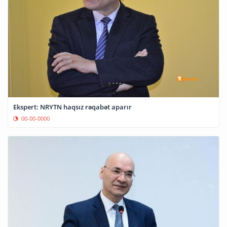
Ekspert: NRYTN haqsız rəqabət aparır
00-00-0000