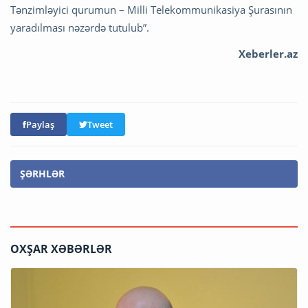
Tənzimləyici qurumun – Milli Telekommunikasiya Şurasının
yaradılması nəzərdə tutulub”.
Xeberler.az
Paylaş
Tweet
ŞƏRHLƏR
OXŞAR XƏBƏRLƏR