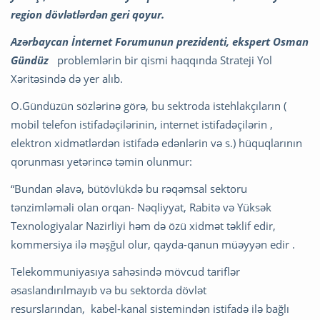
region dövlətlərdən geri qoyur.
Azərbaycan İnternet Forumunun prezidenti, ekspert Osman
Gündüz
problemlərin bir qismi haqqında Strateji Yol
Xəritəsində də yer alıb.
O.Gündüzün sözlərinə görə, bu sektroda istehlakçıların (
mobil telefon istifadəçilərinin, internet istifadəçilərin ,
elektron xidmətlərdən istifadə edənlərin və s.) hüquqlarının
qorunması yetərincə təmin olunmur:
“Bundan əlavə, bütövlükdə bu rəqəmsal sektoru
tənzimləməli olan orqan- Nəqliyyat, Rabitə və Yüksək
Texnologiyalar Nazirliyi həm də özü xidmət təklif edir,
kommersiya ilə məşğul olur, qayda-qanun müəyyən edir .
Telekommuniyasıya sahəsində mövcud tariflər
əsaslandırılmayıb və bu sektorda dövlət
resurslarından, kabel-kanal sistemindən istifadə ilə bağlı