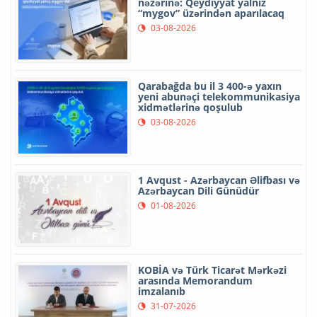
nəzərinə: Qeydiyyat yalnız
“mygov” üzərindən aparılacaq
03-08-2026
Qarabağda bu il 3 400-ə yaxın
yeni abunəçi telekommunikasiya
xidmətlərinə qoşulub
03-08-2026
1 Avqust - Azərbaycan Əlifbası və
Azərbaycan Dili Günüdür
01-08-2026
KOBİA və Türk Ticarət Mərkəzi
arasında Memorandum
imzalanıb
31-07-2026