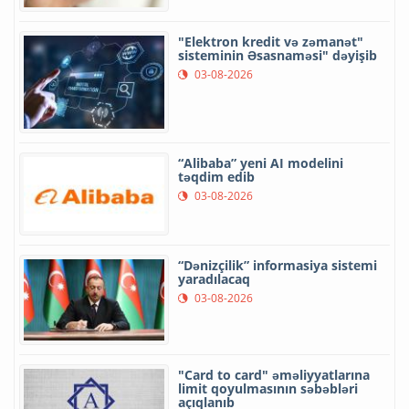
"Elektron kredit və zəmanət"
sisteminin Əsasnaməsi" dəyişib
03-08-2026
“Alibaba” yeni AI modelini
təqdim edib
03-08-2026
“Dənizçilik” informasiya sistemi
yaradılacaq
03-08-2026
"Card to card" əməliyyatlarına
limit qoyulmasının səbəbləri
açıqlanıb