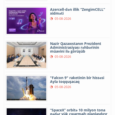
Azercell-dən illik “ZengimCELL”
xidməti
05-08-2026
Nazir Qazaxıstanın Prezident
Administrasiyası rəhbərinin
müavini ilə görüşüb
05-08-2026
"Falcon 9" raketinin bir hissəsi
Ayla toqquşacaq
05-08-2026
“SpaceX” orbitə 10 milyon tona
qədər yük çıxarmağı planlaşdırır