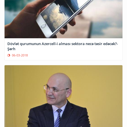
Dövlət qurumunun Azercell-i alması sektora necə təsir edəcək?-
Şərh
06-03-2018