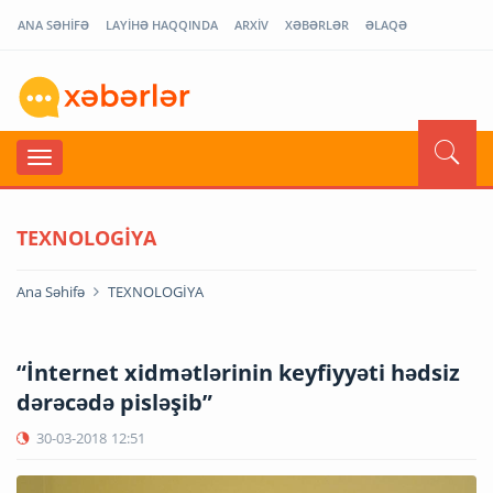
ANA SƏHİFƏ
LAYİHƏ HAQQINDA
ARXİV
XƏBƏRLƏR
ƏLAQƏ
TEXNOLOGİYA
Ana Səhifə
TEXNOLOGİYA
“İnternet xidmətlərinin keyfiyyəti hədsiz
dərəcədə pisləşib”
30-03-2018
12:51