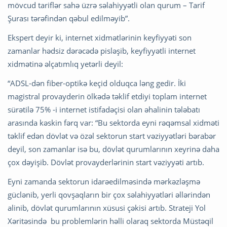
mövcud tariflər sahə üzrə səlahiyyətli olan qurum – Tarif
Şurası tərəfindən qəbul edilməyib”.
Ekspert deyir ki, internet xidmətlərinin keyfiyyəti son
zamanlar hədsiz dərəcədə pisləşib, keyfiyyətli internet
xidmətinə əlçatımlıq yetərli deyil:
“ADSL-dən fiber-optikə keçid olduqca ləng gedir. İki
magistral provayderin ölkədə təklif etdiyi toplam internet
sürətilə 75% -i internet istifadəçisi olan əhalinin tələbatı
arasında kəskin fərq var: “Bu sektorda eyni rəqəmsal xidməti
təklif edən dövlət və özəl sektorun start vəziyyətləri bərabər
deyil, son zamanlar isə bu, dövlət qurumlarının xeyrinə daha
çox dəyişib. Dövlət provayderlərinin start vəziyyəti artıb.
Eyni zamanda sektorun idarəedilməsində mərkəzləşmə
güclənib, yerli qovşaqların bir çox səlahiyyətləri əllərindən
alinib, dövlət qurumlarının xüsusi çəkisi artıb. Strateji Yol
Xəritəsində bu problemlərin həlli olaraq sektorda Müstəqil