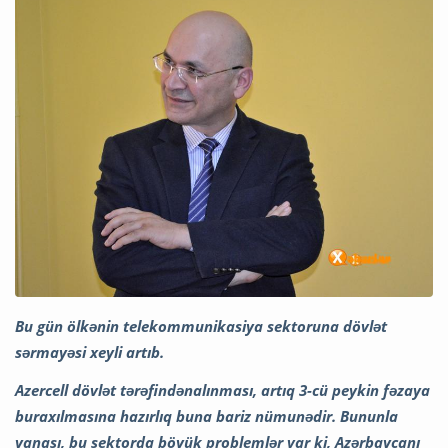
Bu gün ölkənin telekommunikasiya sektoruna dövlət
sərmayəsi xeyli artıb.
Azercell dövlət tərəfindənalınması, artıq 3-cü peykin fəzaya
buraxılmasına hazırlıq buna bariz nümunədir. Bununla
yanaşı, bu sektorda böyük problemlər var ki, Azərbaycanı