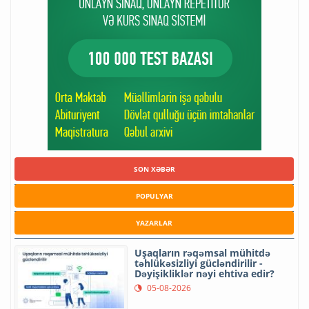
SON XƏBƏR
POPULYAR
YAZARLAR
Uşaqların rəqəmsal mühitdə
təhlükəsizliyi gücləndirilir -
Dəyişikliklər nəyi ehtiva edir?
05-08-2026