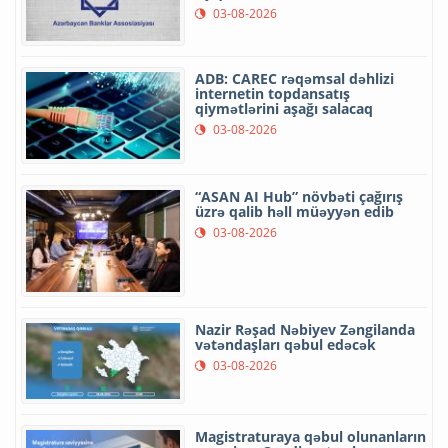
03-08-2026
ADB: CAREC rəqəmsal dəhlizi
internetin topdansatış
qiymətlərini aşağı salacaq
03-08-2026
“ASAN AI Hub” növbəti çağırış
üzrə qalib həll müəyyən edib
03-08-2026
Nazir Rəşad Nəbiyev Zəngilanda
vətəndaşları qəbul edəcək
03-08-2026
Magistraturaya qəbul olunanların