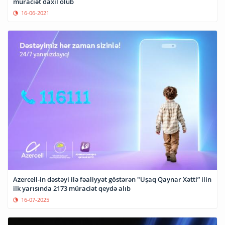
müraciət daxil olub
16-06-2021
Azercell-in dəstəyi ilə fəaliyyət göstərən "Uşaq Qaynar Xətti” ilin
ilk yarısında 2173 müraciət qeydə alıb
16-07-2025