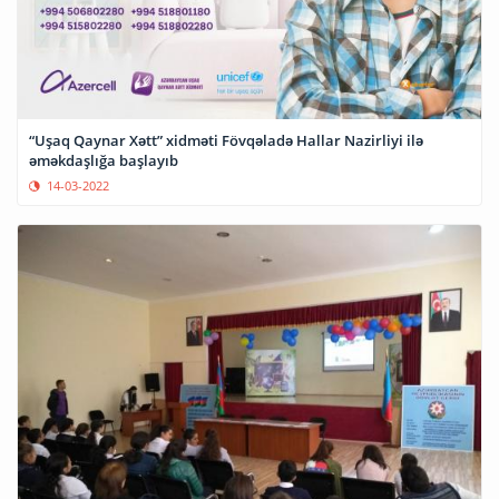
“Uşaq Qaynar Xətt” xidməti Fövqəladə Hallar Nazirliyi ilə
əməkdaşlığa başlayıb
14-03-2022