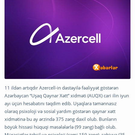
11 ildən artıqdır Azercell-in dəstəyilə fəaliyyət göstərən
Azərbaycan “Uşaq Qaynar Xətt” xidməti (AUQX) cari ilin iyun
ayı üçün hesabatını təqdim edib. Uşaqlara təmənnasız
olaraq psixoloji və sosial yardım göstərən qaynar xətt
xidmətinə bu ay ərzində 375 zəng daxil olub. Bunların
böyük hissəsi hüquqi məsələlərlə (99 zəng) bağlı olub.
Müraciətlər təhsil və psixoloji (cəmi 159 zəng), səhiyyə (35