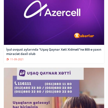
İyul-avqust aylarında “Uşaq Qaynar Xətt Xidməti”nə 800-ə yaxın
müraciət daxil olub
11-09-2021