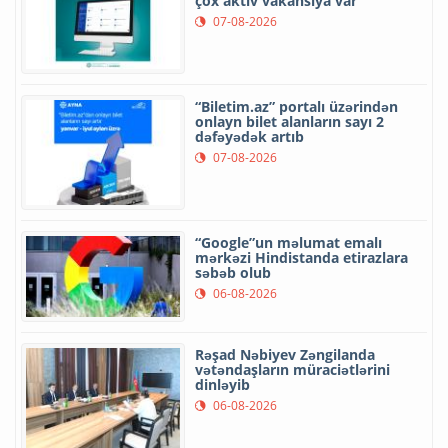
çox aktiv vakansiya var
07-08-2026
“Biletim.az” portalı üzərindən
onlayn bilet alanların sayı 2
dəfəyədək artıb
07-08-2026
“Google”un məlumat emalı
mərkəzi Hindistanda etirazlara
səbəb olub
06-08-2026
Rəşad Nəbiyev Zəngilanda
vətəndaşların müraciətlərini
dinləyib
06-08-2026