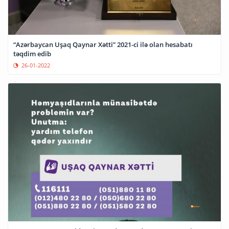
“Azərbaycan Uşaq Qaynar Xətti” 2021-ci ilə olan hesabatı
təqdim edib
26-01-2022