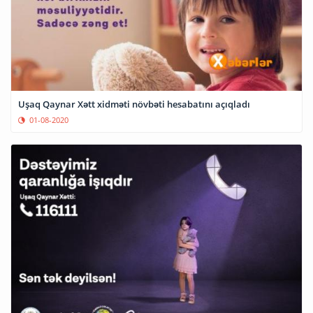
Uşaq Qaynar Xətt xidməti növbəti hesabatını açıqladı
01-08-2020