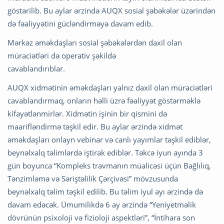
göstərilib. Bu aylar ərzində AUQX sosial şəbəkələr üzərindən
də fəaliyyətini gücləndirməyə davam edib.
Mərkəz əməkdaşları sosial şəbəkələrdən daxil olan
müraciətləri də operativ şəkildə
cavablandırıblar.
AUQX xidmətinin əməkdaşları yalnız daxil olan müraciətləri
cavablandırmaq, onların həlli üzrə fəaliyyət göstərməklə
kifayətlənmirlər. Xidmətin işinin bir qismini də
maarifləndirmə təşkil edir. Bu aylar ərzində xidmət
əməkdaşları onlayn vebinar və canlı yayımlar təşkil ediblər,
beynəlxalq təlimlərdə iştirak ediblər. Təkcə iyun ayında 3
gün boyunca “Kompleks travmanın müalicəsi üçün Bağlılıq,
Tənzimləmə və Səriştəlilik Çərçivəsi” mövzusunda
beynəlxalq təlim təşkil edilib. Bu təlim iyul ayı ərzində də
davam edəcək. Ümumilikdə 6 ay ərzində “Yeniyetməlik
dövrünün psixoloji və fizioloji aspektləri”, “İntihara son