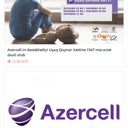
Azercell-in dəstəklədiyi Uşaq Qaynar Xəttinə 1547 müraciət
daxil olub
12-09-2019