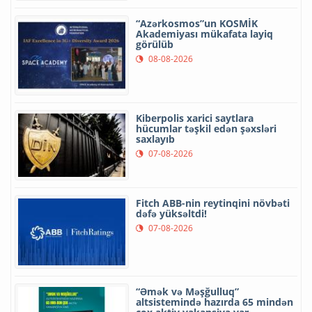
“Azərkosmos”un KOSMİK
Akademiyası mükafata layiq
görülüb
08-08-2026
Kiberpolis xarici saytlara
hücumlar təşkil edən şəxsləri
saxlayıb
07-08-2026
Fitch ABB-nin reytinqini növbəti
dəfə yüksəltdi!
07-08-2026
“Əmək və Məşğulluq”
altsistemində hazırda 65 mindən