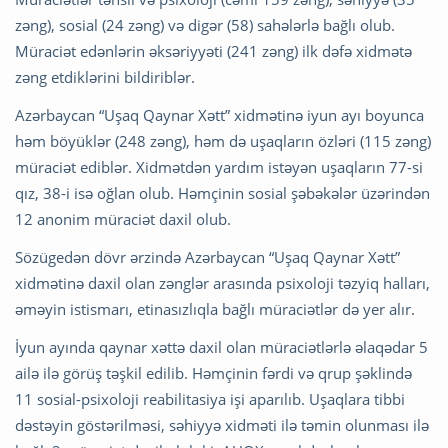
zəng), sosial (24 zəng) və digər (58) sahələrlə bağlı olub.
Müraciət edənlərin əksəriyyəti (241 zəng) ilk dəfə xidmətə
zəng etdiklərini bildiriblər.
Azərbaycan “Uşaq Qaynar Xətt” xidmətinə iyun ayı boyunca
həm böyüklər (248 zəng), həm də uşaqların özləri (115 zəng)
müraciət ediblər. Xidmətdən yardım istəyən uşaqların 77-si
qız, 38-i isə oğlan olub. Həmçinin sosial şəbəkələr üzərindən
12 anonim müraciət daxil olub.
Sözügedən dövr ərzində Azərbaycan “Uşaq Qaynar Xətt”
xidmətinə daxil olan zənglər arasında psixoloji təzyiq halları,
əməyin istismarı, etinasızlıqla bağlı müraciətlər də yer alır.
İyun ayında qaynar xəttə daxil olan müraciətlərlə əlaqədar 5
ailə ilə görüş təşkil edilib. Həmçinin fərdi və qrup şəklində
11 sosial-psixoloji reabilitasiya işi aparılıb. Uşaqlara tibbi
dəstəyin göstərilməsi, səhiyyə xidməti ilə təmin olunması ilə