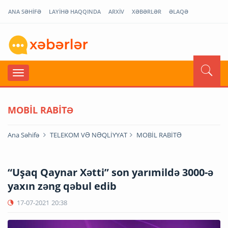
ANA SƏHİFƏ
LAYİHƏ HAQQINDA
ARXİV
XƏBƏRLƏR
ƏLAQƏ
MOBİL RABİTƏ
Ana Səhifə
TELEKOM VƏ NƏQLİYYAT
MOBİL RABİTƏ
“Uşaq Qaynar Xətti” son yarımildə 3000-ə
yaxın zəng qəbul edib
17-07-2021
20:38