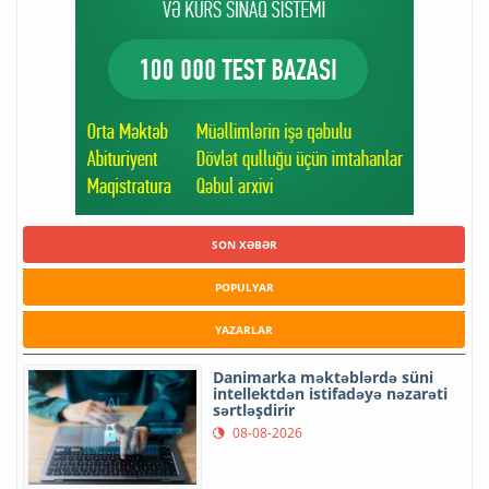
SON XƏBƏR
POPULYAR
YAZARLAR
Danimarka məktəblərdə süni
intellektdən istifadəyə nəzarəti
sərtləşdirir
08-08-2026