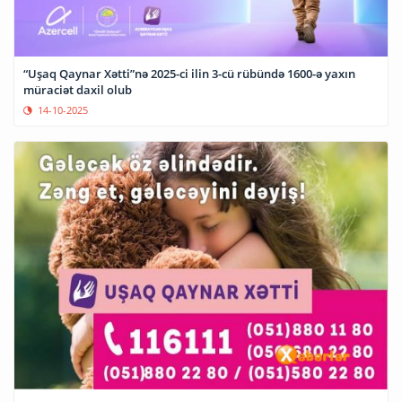
“Uşaq Qaynar Xətti”nə 2025-ci ilin 3-cü rübündə 1600-ə yaxın
müraciət daxil olub
14-10-2025