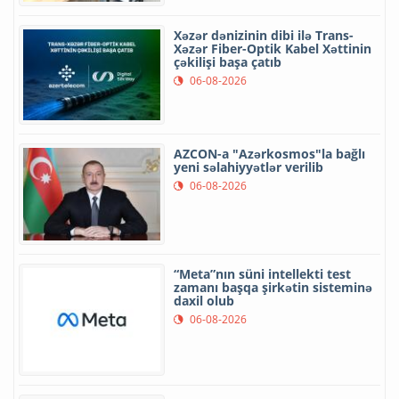
Xəzər dənizinin dibi ilə Trans-
Xəzər Fiber-Optik Kabel Xəttinin
çəkilişi başa çatıb
06-08-2026
AZCON-a "Azərkosmos"la bağlı
yeni səlahiyyətlər verilib
06-08-2026
“Meta”nın süni intellekti test
zamanı başqa şirkətin sisteminə
daxil olub
06-08-2026