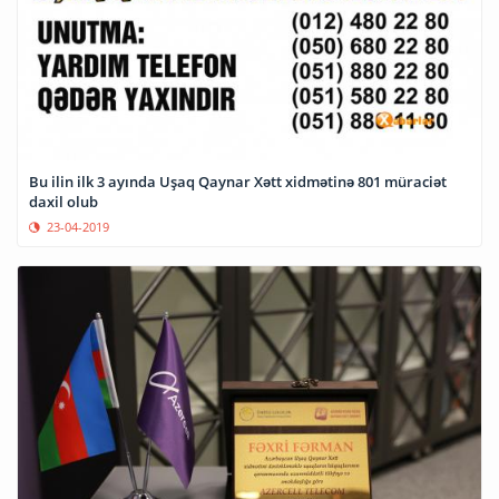
Bu ilin ilk 3 ayında Uşaq Qaynar Xətt xidmətinə 801 müraciət
daxil olub
23-04-2019