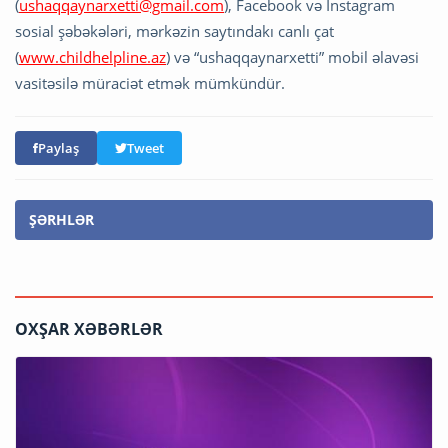
(
ushaqqaynarxetti@gmail.com
), Facebook və Instagram
sosial şəbəkələri, mərkəzin saytındakı canlı çat
(
www.childhelpline.az
) və “ushaqqaynarxetti” mobil əlavəsi
vasitəsilə müraciət etmək mümkündür.
Paylaş
Tweet
ŞƏRHLƏR
OXŞAR XƏBƏRLƏR