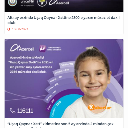
Altı ay ərzində Uşaq Qaynar Xəttinə 2300-ə yaxın müraciət daxil
olub
18-08-2023
“Uşaq Qaynar Xətt” xidmətinə son 5 ay ərzində 2 mindən çox