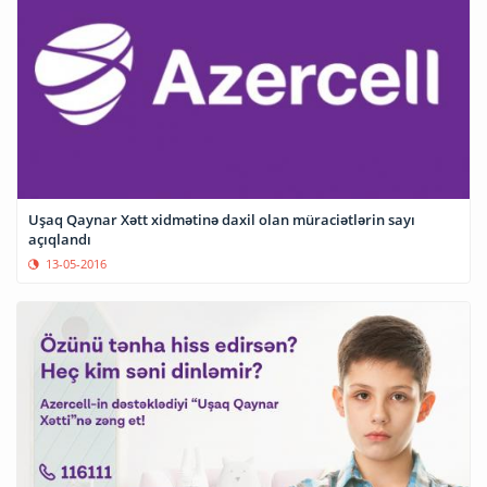
Uşaq Qaynar Xətt xidmətinə daxil olan müraciətlərin sayı
açıqlandı
13-05-2016