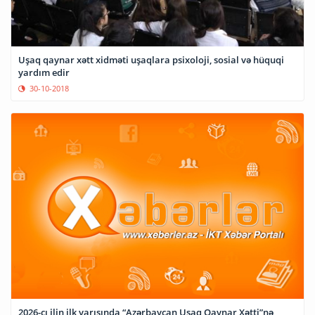
Uşaq qaynar xətt xidməti uşaqlara psixoloji, sosial və hüquqi
yardım edir
30-10-2018
2026-cı ilin ilk yarısında “Azərbaycan Uşaq Qaynar Xətti”nə