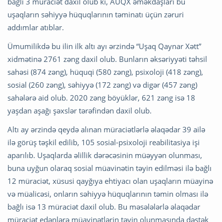
bağlı 3 müraciət daxil olub ki, AUQX əməkdaşları bu
uşaqların səhiyyə hüquqlarının təminatı üçün zəruri
addımlar atıblar.
Ümumilikdə bu ilin ilk altı ayı ərzində “Uşaq Qaynar Xətt”
xidmətinə 2761 zəng daxil olub. Bunların əksəriyyəti təhsil
sahəsi (874 zəng), hüquqi (580 zəng), psixoloji (418 zəng),
sosial (260 zəng), səhiyyə (172 zəng) və digər (457 zəng)
sahələrə aid olub. 2020 zəng böyüklər, 621 zəng isə 18
yaşdan aşağı şəxslər tərəfindən daxil olub.
Altı ay ərzində qeydə alınan müraciətlərlə əlaqədar 39 ailə
ilə görüş təşkil edilib, 105 sosial-psixoloji reabilitasiya işi
aparılıb. Uşaqlarda əlillik dərəcəsinin müəyyən olunması,
buna uyğun olaraq sosial müavinətin təyin edilməsi ilə bağlı
12 müraciət, xüsusi qayğıya ehtiyacı olan uşaqların müayinə
və müalicəsi, onların səhiyyə hüquqlarının təmin olması ilə
bağlı isə 13 müraciət daxil olub. Bu məsələlərlə əlaqədar
müraciət edənlərə müavinətlərin təyin olunmasında dəstək