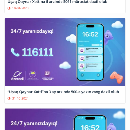
Uşaq Qaynar Xəttinə il ərzində 5061 müraciət daxil olub
10-01-2020
“Uşaq Qaynar Xətti”nə 3 ay ərzində 500-ə yaxın zəng daxil olub
31-10-2024