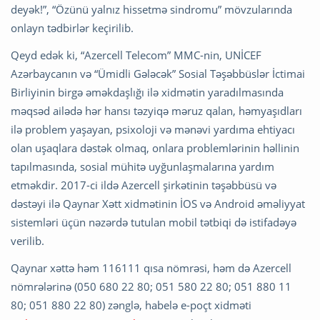
deyək!”, “Özünü yalnız hissetmə sindromu” mövzularında
onlayn tədbirlər keçirilib.
Qeyd edək ki, “Azercell Telecom” MMC-nin, UNİCEF
Azərbaycanın və “Ümidli Gələcək” Sosial Təşəbbüslər İctimai
Birliyinin birgə əməkdaşlığı ilə xidmətin yaradılmasında
məqsəd ailədə hər hansı təzyiqə məruz qalan, həmyaşıdları
ilə problem yaşayan, psixoloji və mənəvi yardıma ehtiyacı
olan uşaqlara dəstək olmaq, onlara problemlərinin həllinin
tapılmasında, sosial mühitə uyğunlaşmalarına yardım
etməkdir. 2017-ci ildə Azercell şirkətinin təşəbbüsü və
dəstəyi ilə Qaynar Xətt xidmətinin İOS və Android əməliyyat
sistemləri üçün nəzərdə tutulan mobil tətbiqi də istifadəyə
verilib.
Qaynar xəttə həm 116111 qısa nömrəsi, həm də Azercell
nömrələrinə (050 680 22 80; 051 580 22 80; 051 880 11
80; 051 880 22 80) zənglə, habelə e-poçt xidməti