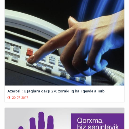
Azercell: Uşaqlara qarşı 270 zorakılıq halı qeydə alınıb
20-07-2017