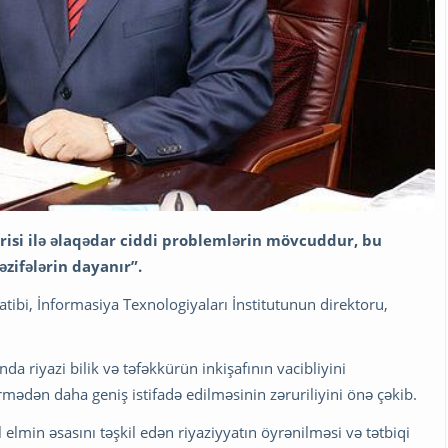
risi ilə əlaqədar ciddi problemlərin mövcuddur, bu
əzifələrin dayanır”.
tibi, İnformasiya Texnologiyaları İnstitutunun direktoru,
 riyazi bilik və təfəkkürün inkişafının vacibliyini
mədən daha geniş istifadə edilməsinin zəruriliyini önə çəkib.
elmin əsasını təşkil edən riyaziyyatın öyrənilməsi və tətbiqi