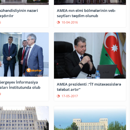
həndisliyinin nəzəri
AMEA-nın elmi bölmələrinin veb-
aşdırılır
saytları təqdim olunub
6
10-04-2016
Sergeyev İnformasiya
AMEA prezidenti :“İT mütəxəssislərə
ları İnstitutunda olub
tələbat artır”
9
17-05-2017