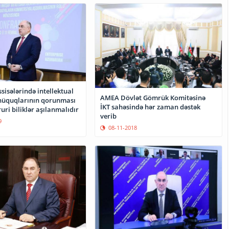
sisələrində intellektual
AMEA Dövlət Gömrük Komitəsinə
hüquqlarının qorunması
İKT sahəsində hər zaman dəstək
ruri biliklər aşılanmalıdır
verib
9
08-11-2018