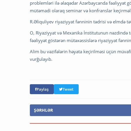
problemləri ilə əlaqədar Azərbaycanda fəaliyyət gö
mütəmadi olaraq seminar və konfranslar keçirməli,
R.Əliquliyev riyaziyyat fənninin tədrisi və elmdə tətb
O, Riyaziyyat və Mexanika İnstitutunun nəzdində tə
fəaliyyət göstərən mütəxəssislərə riyaziyyat fən
Alim bu vəzifələrin həyata keçirilməsi üçün müva
vurğulayıb.
Paylaş
Tweet
ŞƏRHLƏR