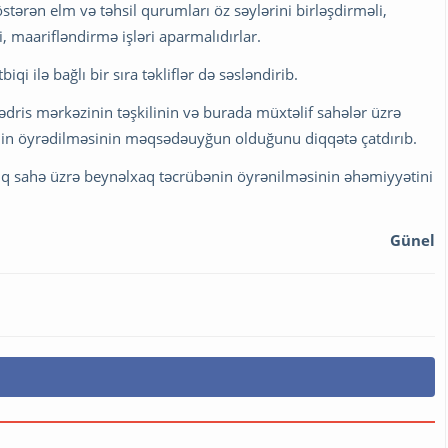
stərən elm və təhsil qurumları öz səylərini birləşdirməli,
 maarifləndirmə işləri aparmalıdırlar.
iqi ilə bağlı bir sıra təkliflər də səsləndirib.
dris mərkəzinin təşkilinin və burada müxtəlif sahələr üzrə
ninin öyrədilməsinin məqsədəuyğun olduğunu diqqətə çatdırıb.
fiq sahə üzrə beynəlxaq təcrübənin öyrənilməsinin əhəmiyyətini
Günel