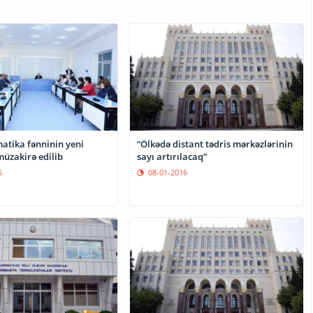
atika fənninin yeni
“Ölkədə distant tədris mərkəzlərinin
üzakirə edilib
sayı artırılacaq”
5
08-01-2016