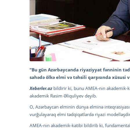
“Bu gün Azərbaycanda riyaziyyat fənninin təd
sahədə ölkə elmi və təhsili qarşısında xüsusi v
Xeberler.az
bildirir ki, bunu AMEA-nın akademik-ka
akademik Rasim Əliquliyev deyib.
O, Azərbaycan elminin dünya elminə inteqrasiyasında
vurğulayaraq elmi tədqiqatlarda riyazi modelləşdir
AMEA-nın akademik-katibi bildirib ki, fundamental 