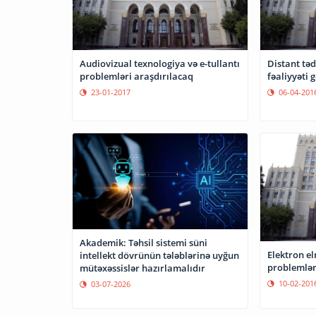
Audiovizual texnologiya və e-tullantı
Distant təd
problemləri araşdırılacaq
fə
23-01-2017
06-04-201
Akademik: Təhsil sistemi süni
Elektron e
intellekt dövrünün tələblərinə uyğun
mütəxəssislər hazırlamalıdır
10-02-201
03-07-2026