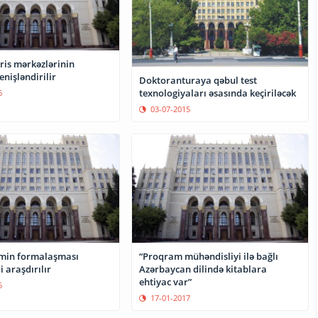
ris mərkəzlərinin
aliyyəti genişləndirilir
Doktoranturaya qəbul test
texnologiyaları əsasında keçiriləcək
6
03-07-2015
lmin formalaşması
“Proqram mühəndisliyi ilə bağlı
problemləri araşdırılır
Azərbaycan dilində kitablara
ehtiyac var”
6
17-01-2017