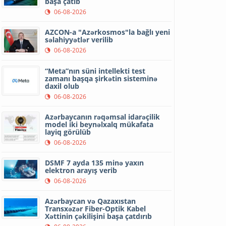
başa çatıb
06-08-2026
AZCON-a "Azərkosmos"la bağlı yeni
səlahiyyətlər verilib
06-08-2026
“Meta”nın süni intellekti test
zamanı başqa şirkətin sisteminə
daxil olub
06-08-2026
Azərbaycanın rəqəmsal idarəçilik
model iki beynəlxalq mükafata
layiq görülüb
06-08-2026
DSMF 7 ayda 135 minə yaxın
elektron arayış verib
06-08-2026
Azərbaycan və Qazaxıstan
Transxəzər Fiber-Optik Kabel
Xəttinin çəkilişini başa çatdırıb