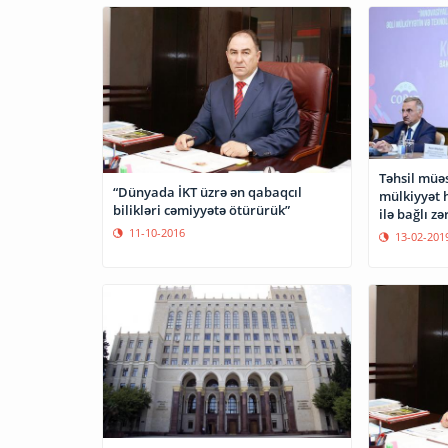
Təhsil müəs
“Dünyada İKT üzrə ən qabaqcıl
mülkiyyət 
bilikləri cəmiyyətə ötürürük”
ilə bağlı zə
11-10-2016
13-02-201