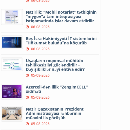
06-08-2026
Nazirlik: “Mobil notariat” tətbiqinin
“mygov”a tam inteqrasiyası
istiqamətində işlər davam etdirilir
06-08-2026
Beş İcra Hakimiyyəti İT sistemlərini
“Hökumət buludu”na köçürüb
06-08-2026
Uşaqların rəqəmsal mühitdə
təhlükəsizliyi gücləndirilir -
Dəyişikliklər nəyi ehtiva edir?
05-08-2026
Azercell-dən illik “ZengimCELL”
xidməti
05-08-2026
Nazir Qazaxıstanın Prezident
Administrasiyası rəhbərinin
müavini ilə görüşüb
05-08-2026