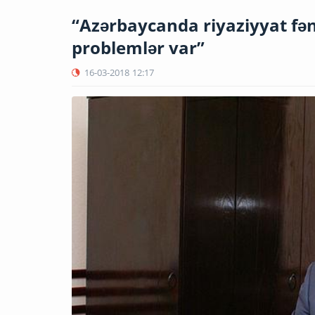
“Azərbaycanda riyaziyyat fənni
problemlər var”
16-03-2018
12:17