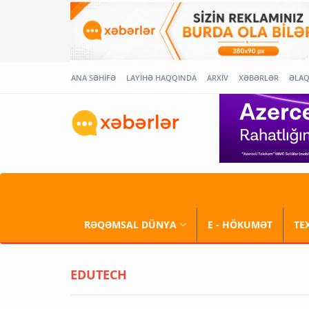
ANA SƏHİFƏ
LAYİHƏ HAQQINDA
ARXİV
XƏBƏRLƏR
ƏLA
RƏQƏMSAL DÜNYA
E - HÖKUMƏT
TE
EDUTECH