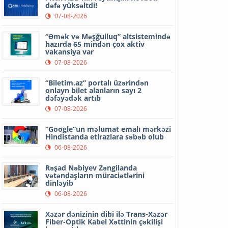
dəfə yüksəltdi!
07-08-2026
“Əmək və Məşğulluq” altsistemində
hazırda 65 mindən çox aktiv
vakansiya var
07-08-2026
“Biletim.az” portalı üzərindən
onlayn bilet alanların sayı 2
dəfəyədək artıb
07-08-2026
“Google”un məlumat emalı mərkəzi
Hindistanda etirazlara səbəb olub
06-08-2026
Rəşad Nəbiyev Zəngilanda
vətəndaşların müraciətlərini
dinləyib
06-08-2026
Xəzər dənizinin dibi ilə Trans-Xəzər
Fiber-Optik Kabel Xəttinin çəkilişi