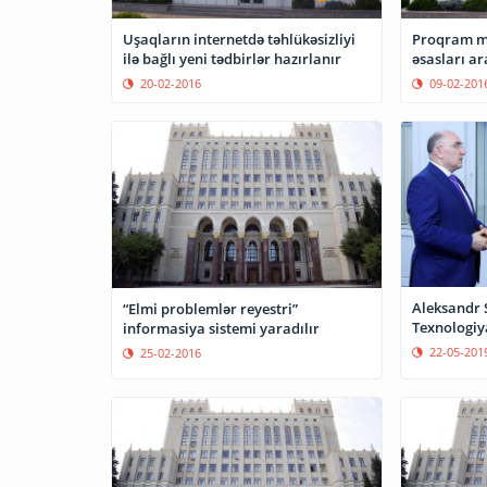
Uşaqların internetdə təhlükəsizliyi
Proqram mü
ilə bağlı yeni tədbirlər hazırlanır
əsasları ar
20-02-2016
09-02-201
Aleksandr 
“Elmi problemlər reyestri”
Texnologiya
informasiya sistemi yaradılır
22-05-201
25-02-2016