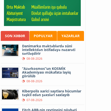
SON XƏBƏR
POPULYAR
YAZARLAR
Danimarka məktəblərdə süni
intellektdən istifadəyə nəzarəti
sərtləşdirir
08-08-2026
“Azərkosmos”un KOSMİK
Akademiyası mükafata layiq
görülüb
08-08-2026
Kiberpolis xarici saytlara hücumlar
təşkil edən şəxsləri saxlayıb
07-08-2026
Fitch ABB-nin reytinqini növbəti