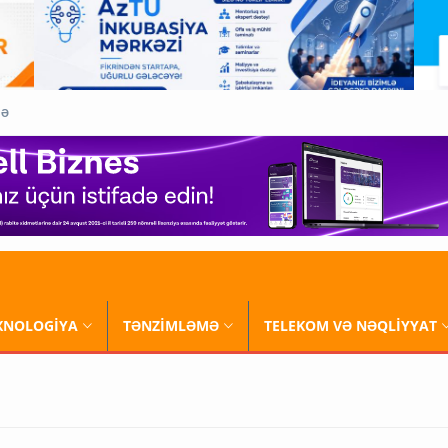
QƏ
XNOLOGİYA
TƏNZİMLƏMƏ
TELEKOM VƏ NƏQLİYYAT