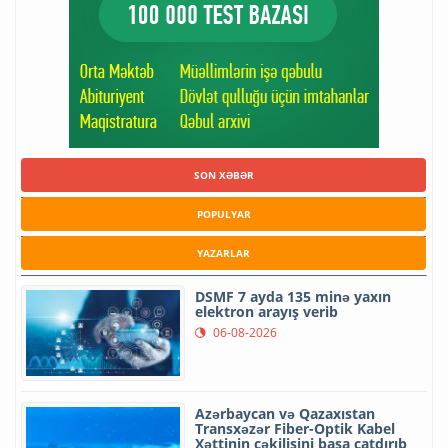
SON XƏBƏR
POPULYAR
YAZARLAR
DSMF 7 ayda 135 minə yaxın
elektron arayış verib
06-08-2026
Azərbaycan və Qazaxıstan
Transxəzər Fiber-Optik Kabel
Xəttinin çəkilişini başa çatdırıb