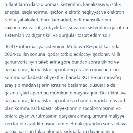
tullantıların idarə olunması sistemləri, kanalizasiya, istilik
enerjisi, işıqlandırma, işıqfor, elektrik nəqliyyat və elektron
rabitə şəbəkələri, boru kəmərləri, neft məhsullarının
saxlanması və satışı obyektləri, suvarma sistemləri, qurutma
sistemləri və digər tikili və qurğular təsbit edilmişdir.
ROİTE informasiya sisteminin Moldova Respublikasında
2024-cü ilin sonuna qədər tətbiq ediləcəyi gözlənir. Milli
qanunvericiliyin tələblərinə görə bundan sonra tikinti və
bərpa-quraşdırma işləri aparılacaq ərazidə mövcud olan
kommunal kadastr obyektləri barədə ROİTE-dən müvafiq
arayış olmadan işlərin icrasına başlamaq, xüsusi ilə də
qazıntı işləri aparmaq mümkün olmayacaqdır. Bu, tikinti və
bərpa-quraşdırma işləri aparılarkən həmin ərazidə mövcud
olan kommunal kadastr obyektlərinin zədələnməsinin və
onlara ziyan vurulmasının qarşısını almaq, ümumi maliyyə
xərclərinin azaldılmasını təmin etmək (qəzadan sonra əlavə
bərpa xərcləri tələb olunur), xidmətlərin dayanıqlığını