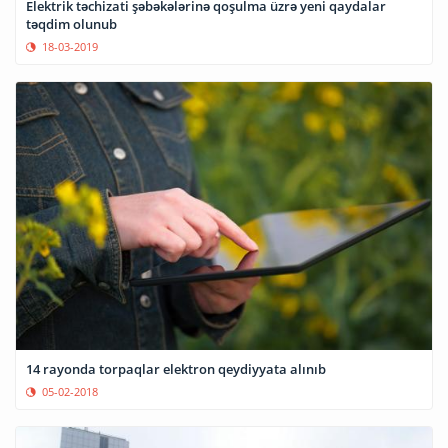
Elektrik təchizati şəbəkələrinə qoşulma üzrə yeni qaydalar
təqdim olunub
18-03-2019
14 rayonda torpaqlar elektron qeydiyyata alınıb
05-02-2018