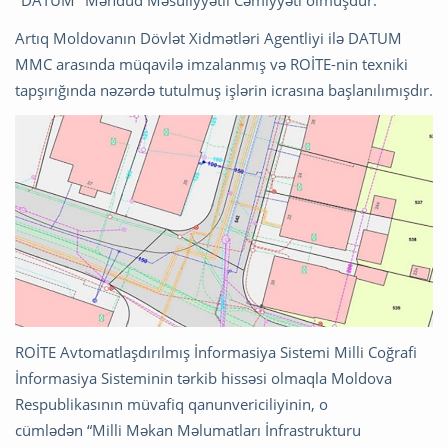
"DATUM" Məhdud Məsuliyyətli Cəmiyyəti olmuşdur.
Artıq Moldovanın Dövlət Xidmətləri Agentliyi ilə DATUM
MMC arasında müqavilə imzalanmış və ROİTE-nin texniki
tapşırığında nəzərdə tutulmuş işlərin icrasına başlanılımışdır.
ROİTE Avtomatlaşdırılmış İnformasiya Sistemi Milli Coğrafi
İnformasiya Sisteminin tərkib hissəsi olmaqla Moldova
Respublikasının müvafiq qanunvericiliyinin, o
cümlədən “Milli Məkan Məlumatları İnfrastrukturu