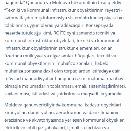
haqqında” Qanunun və Moldova hökumətinin təsdiq etdiyi
“Texniki və kommunal infrastruktur obyektlərinin reyestri -
avtomatlaşdırılmış informasiya sisteminin konsepsiyası”nın
tələblərinə uyğun olaraq yaradılacaqdır. Konsepsiyada
nəzərdə tutulduğu kimi, ROİTE eyni zamanda texniki və
kommunal infrastruktur obyektləri, texniki və kommunal
infrastruktur obyektlərinin struktur elementləri, onlar
üzərində mülkiyyət və digər əmlak hüquqları, texniki və
kommunal obyektlərinin mühafizə zonaları, habelə
mühafizə zonasına daxil olan torpaqlardan istifadəyə dair
mövcud məhdudiyyətlər haqqında rəsmi məlumat mənbəyi
olmaqla məlumatların toplanması, emalı, sistemləşdirilməsi,
saxlanılması, istifadəsi və çatdırılması məqsədi ilə yaradılır.
Moldova qanunvericiliyində kommunal kadastr obyektləri
kimi yollar, dəmir yolları, aerodromun və dəniz limanının
ərazisində və akvatoriyasında yerləşən kommunal obyeklər,
elektrik və təbii qaz şəbəkələri, içməli su təchizatı və