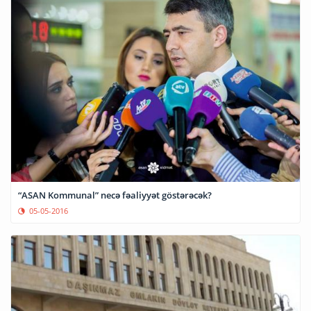
“ASAN Kommunal” necə fəaliyyət göstərəcək?
05-05-2016