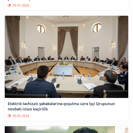
29-01-2026
Elektrik təchizatı şəbəkələrinə qoşulma üzrə İşçi Qrupunun
növbəti iclası keçirilib
30-05-2024