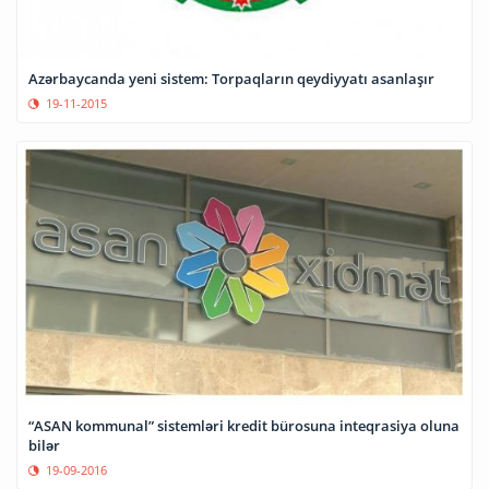
Azərbaycanda yeni sistem: Torpaqların qeydiyyatı asanlaşır
19-11-2015
“ASAN kommunal” sistemləri kredit bürosuna inteqrasiya oluna
bilər
19-09-2016