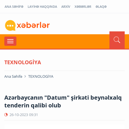
ANA SƏHİFƏ
LAYİHƏ HAQQINDA
ARXİV
XƏBƏRLƏR
ƏLAQƏ
TEXNOLOGİYA
Ana Səhifə
TEXNOLOGİYA
Azərbaycanın "Datum" şirkəti beynəlxalq
tenderin qalibi olub
26-10-2023
09:31