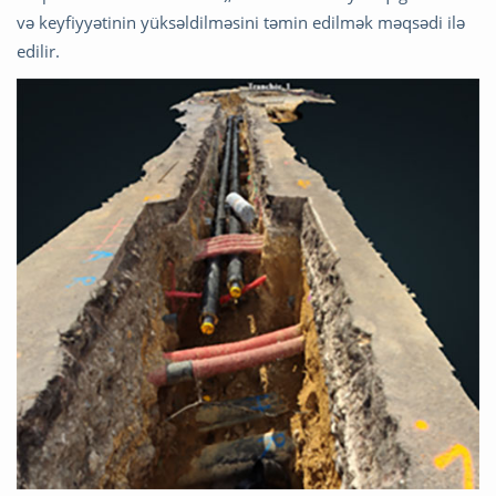
və keyfiyyətinin yüksəldilməsini təmin edilmək məqsədi ilə
edilir.