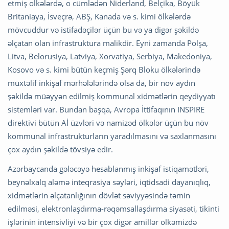
etmiş olkələrdə, o cümlədən Niderland, Belçika, Böyük
Britaniaya, İsveçrə, ABŞ, Kanada və s. kimi ölkələrdə
mövcuddur və istifadəçilər üçün bu və ya digər şəkildə
əlçatan olan infrastruktura malikdir. Eyni zamanda Polşa,
Litva, Belorusiya, Latviya, Xorvatiya, Serbiya, Makedoniya,
Kosovo və s. kimi bütün keçmiş Şərq Bloku ölkələrində
müxtəlif inkişaf mərhələlərində olsa da, bir növ aydın
şəkildə müəyyən edilmiş kommunal xidmətlərin qeydiyyatı
sistemləri var. Bundan başqa, Avropa İttifaqının INSPIRE
direktivi bütün Aİ üzvləri və namizəd ölkələr üçün bu növ
kommunal infrastrukturların yaradılmasını və saxlanmasını
çox aydın şəkildə tövsiyə edir.
Azərbaycanda gələcəyə hesablanmış inkişaf istiqamətləri,
beynəlxalq aləmə inteqrasiya səyləri, iqtidsadi dayanıqlıq,
xidmətlərin əlçatanlığının dövlət səviyyəsində təmin
edilməsi, elektronlaşdırma-rəqəmsallaşdırma siyasəti, tikinti
işlərinin intensivliyi və bir çox digər amillər ölkəmizdə