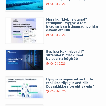
06-08-2026
Nazirlik: “Mobil notariat”
tətbiqinin “mygov”a tam
inteqrasiyası istiqamətində işlər
davam etdirilir
06-08-2026
Beş İcra Hakimiyyəti İT
sistemlərini “Hökumət
buludu”na köçürüb
06-08-2026
Uşaqların rəqəmsal mühitdə
təhlükəsizliyi gücləndirilir -
Dəyişikliklər nəyi ehtiva edir?
05-08-2026