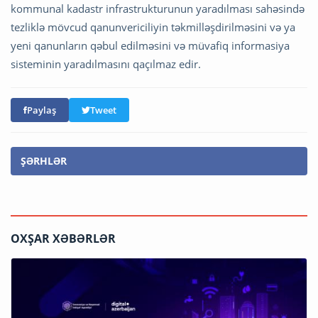
kommunal kadastr infrastrukturunun yaradılması sahəsində
tezliklə mövcud qanunvericiliyin təkmilləşdirilməsini və ya
yeni qanunların qəbul edilməsini və müvafiq informasiya
sisteminin yaradılmasını qaçılmaz edir.
Paylaş
Tweet
ŞƏRHLƏR
OXŞAR XƏBƏRLƏR