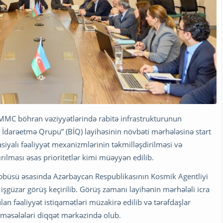
 MMC böhran vəziyyətlərində rabitə infrastrukturunun
n İdarəetmə Qrupu” (BİQ) layihəsinin növbəti mərhələsinə start
siyalı fəaliyyət mexanizmlərinin təkmilləşdirilməsi və
ılması əsas prioritetlər kimi müəyyən edilib.
əşəbbüsü əsasında Azərbaycan Respublikasının Kosmik Agentliyi
şgüzar görüş keçirilib. Görüş zamanı layihənin mərhələli icra
lan fəaliyyət istiqamətləri müzakirə edilib və tərəfdaşlar
 məsələləri diqqət mərkəzində olub.