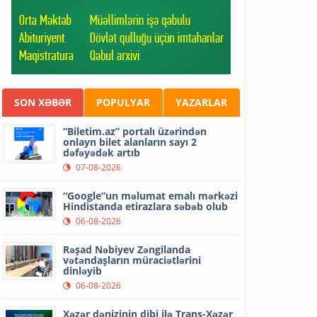
SON XƏBƏR
POPULYAR
YAZARLAR
“Biletim.az” portalı üzərindən
onlayn bilet alanların sayı 2
dəfəyədək artıb
07-08-2026
“Google”un məlumat emalı mərkəzi
Hindistanda etirazlara səbəb olub
06-08-2026
Rəşad Nəbiyev Zəngilanda
vətəndaşların müraciətlərini
dinləyib
06-08-2026
Xəzər dənizinin dibi ilə Trans-Xəzər