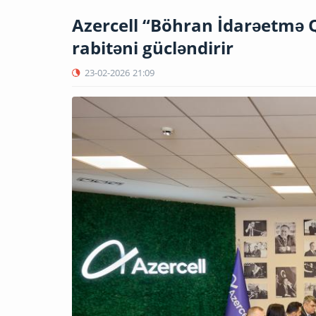
Azercell “Böhran İdarəetmə Q
rabitəni gücləndirir
23-02-2026
21:09