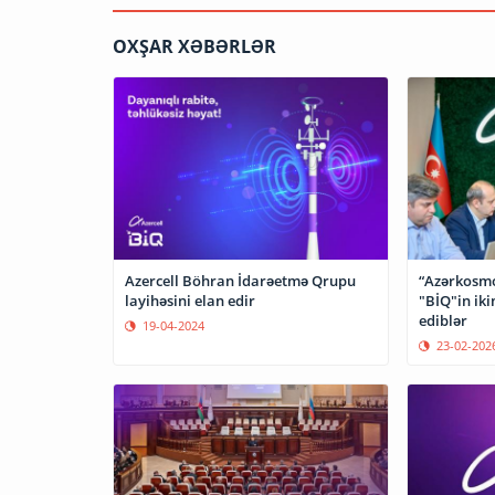
OXŞAR XƏBƏRLƏR
Azercell Böhran İdarəetmə Qrupu
“Azərkosm
layihəsini elan edir
"BİQ"in iki
ediblər
19-04-2024
23-02-202