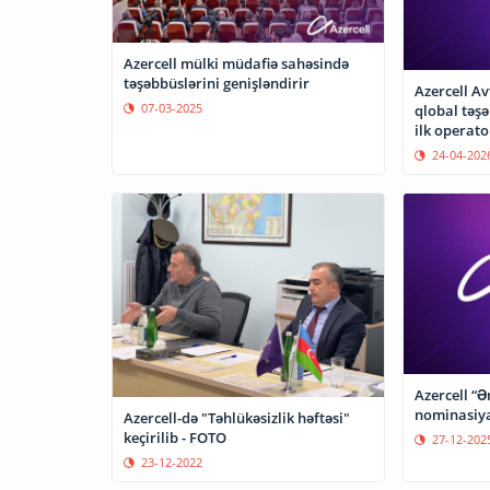
Azercell mülki müdafiə sahəsində
təşəbbüslərini genişləndirir
Azercell A
07-03-2025
qlobal təş
ilk operato
24-04-202
Azercell “Ə
nominasiya
Azercell-də "Təhlükəsizlik həftəsi"
keçirilib - FOTO
27-12-202
23-12-2022