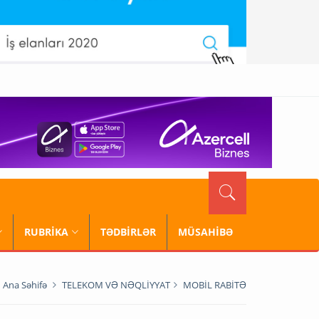
RUBRİKA
TƏDBİRLƏR
MÜSAHİBƏ
Ana Səhifə
TELEKOM VƏ NƏQLİYYAT
MOBİL RABİTƏ