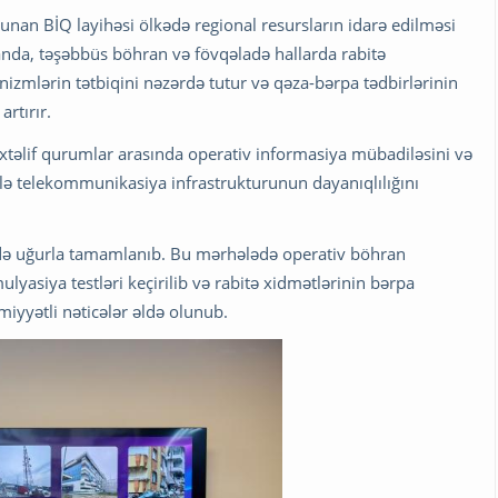
 olunan BİQ layihəsi ölkədə regional resursların idarə edilməsi
anda, təşəbbüs böhran və fövqəladə hallarda rabitə
izmlərin tətbiqini nəzərdə tutur və qəza-bərpa tədbirlərinin
artırır.
təlif qurumlar arasında operativ informasiya mübadiləsini və
lə telekommunikasiya infrastrukturunun dayanıqlılığını
ildə uğurla tamamlanıb. Bu mərhələdə operativ böhran
ulyasiya testləri keçirilib və rabitə xidmətlərinin bərpa
iyyətli nəticələr əldə olunub.