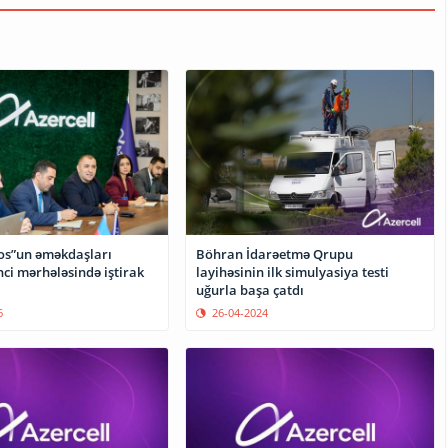
os”un əməkdaşları
Böhran İdarəetmə Qrupu
nci mərhələsində iştirak
layihəsinin ilk simulyasiya testi
uğurla başa çatdı
6
26-04-2024