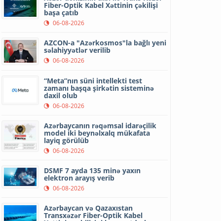
Fiber-Optik Kabel Xəttinin çəkilişi
başa çatıb
06-08-2026
AZCON-a "Azərkosmos"la bağlı yeni
səlahiyyətlər verilib
06-08-2026
“Meta”nın süni intellekti test
zamanı başqa şirkətin sisteminə
daxil olub
06-08-2026
Azərbaycanın rəqəmsal idarəçilik
model iki beynəlxalq mükafata
layiq görülüb
06-08-2026
DSMF 7 ayda 135 minə yaxın
elektron arayış verib
06-08-2026
Azərbaycan və Qazaxıstan
Transxəzər Fiber-Optik Kabel