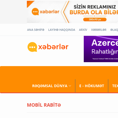
ANA SƏHİFƏ
LAYİHƏ HAQQINDA
ARXİV
XƏBƏRLƏR
ƏLA
RƏQƏMSAL DÜNYA
E - HÖKUMƏT
TE
MOBİL RABİTƏ