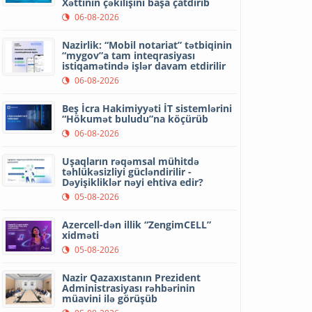
Xəttinin çəkilişini başa çatdırıb
06-08-2026
Nazirlik: “Mobil notariat” tətbiqinin
“mygov”a tam inteqrasiyası
istiqamətində işlər davam etdirilir
06-08-2026
Beş İcra Hakimiyyəti İT sistemlərini
“Hökumət buludu”na köçürüb
06-08-2026
Uşaqların rəqəmsal mühitdə
təhlükəsizliyi gücləndirilir -
Dəyişikliklər nəyi ehtiva edir?
05-08-2026
Azercell-dən illik “ZengimCELL”
xidməti
05-08-2026
Nazir Qazaxıstanın Prezident
Administrasiyası rəhbərinin
müavini ilə görüşüb