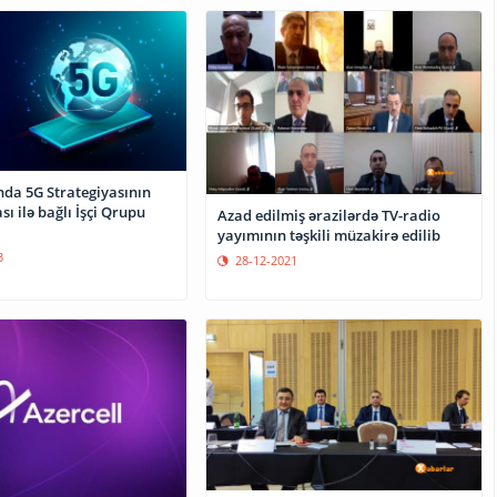
da 5G Strategiyasının
ı ilə bağlı İşçi Qrupu
Azad edilmiş ərazilərdə TV-radio
yayımının təşkili müzakirə edilib
3
28-12-2021