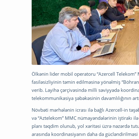
Ölkənin lider mobil operatoru “Azercell Telekom”
fasiləsizliyinin təmin edilməsinə yönəlmiş “Böhra
verib. Layihə çərçivəsində milli səviyyədə koordina
telekommunikasiya şəbəkəsinin davamlılığının artır
Növbəti mərhələnin icrası ilə bağlı Azercell-in t
və “Aztelekom” MMC nümayəndələrinin iştirakı ilə i
planı təqdim olunub, yol xəritəsi üzrə nəzərdə tutu
arasında koordinasiyanın daha da gücləndirilməsi