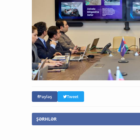
Paylaş
Tweet
ŞƏRHLƏR