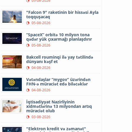
05-08-2026
"Falcon 9" raketinin bir hissəsi Ayla
toqquşacaq
05-08-2026
“SpaceX” orbitə 10 milyon tona
qədər yük çıxarmağı planlaşdırır
05-08-2026
Bakcell rouminqi ilə yay tətilində
dünyanı kəşf et
04-08-2026
Vətəndaşlar “mygov” üzərindən
FHN-ə müraciət edə biləcəklər
04-08-2026
İqtisadiyyat Nazirliyinin
xidmətlərinə 13 milyondan artıq
müraciət olub
03-08-2026
"Elektron kredit və zəmanət"