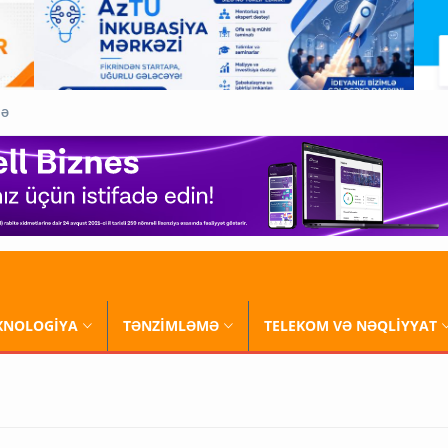
QƏ
XNOLOGİYA
TƏNZİMLƏMƏ
TELEKOM VƏ NƏQLİYYAT