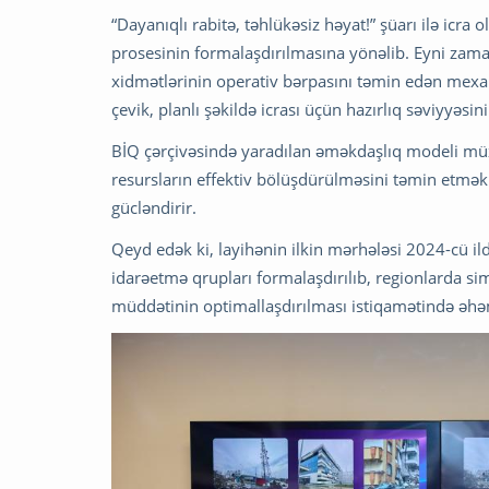
“Dayanıqlı rabitə, təhlükəsiz həyat!” şüarı ilə icra
prosesinin formalaşdırılmasına yönəlib. Eyni zam
xidmətlərinin operativ bərpasını təmin edən mexan
çevik, planlı şəkildə icrası üçün hazırlıq səviyyəsini 
BİQ çərçivəsində yaradılan əməkdaşlıq modeli müx
resursların effektiv bölüşdürülməsini təmin etmək
gücləndirir.
Qeyd edək ki, layihənin ilkin mərhələsi 2024-cü 
idarəetmə qrupları formalaşdırılıb, regionlarda sim
müddətinin optimallaşdırılması istiqamətində əhəm