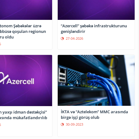
vtonom Şəbəkələr üzrə
“Azercell” şəbəkə infrastrukturunu
əbbüsə qoşulan regionun
genişləndirir
ru oldu
27-04-2026
6
İKTA və “Aztelekom” MMC arasında
n yaxşı idman dəstəkçisi”
birgə işçi görüş olub
sında mükafatlandırılıb
30-09-2023
5