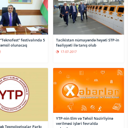
Teknofest” festivalında 5
Tacikistan nümayəndə heyəti STP-in
təmsil olunacaq
fəaliyyəti ilə tanış olub
2
17-07-2017
YTP-nin Elm və Təhsil Nazirliyinə
verilməsi işləri fevralda
k Texnologiyalar Parkı