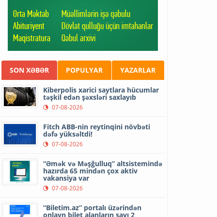
SON XƏBƏR
POPULYAR
YAZARLAR
Kiberpolis xarici saytlara hücumlar
təşkil edən şəxsləri saxlayıb
07-08-2026
Fitch ABB-nin reytinqini növbəti
dəfə yüksəltdi!
07-08-2026
“Əmək və Məşğulluq” altsistemində
hazırda 65 mindən çox aktiv
vakansiya var
07-08-2026
“Biletim.az” portalı üzərindən
onlayn bilet alanların sayı 2