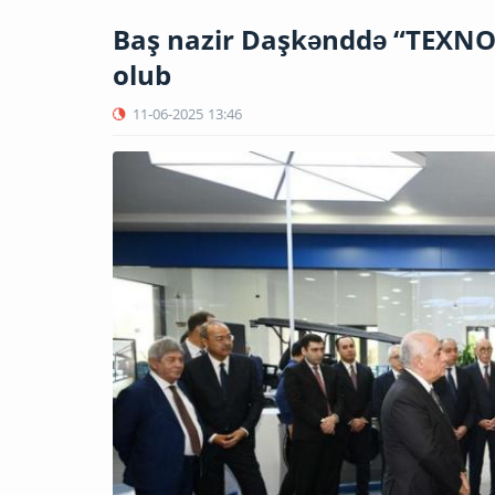
Baş nazir Daşkənddə “TEXNOP
olub
11-06-2025
13:46