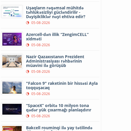
Uşaqların rəqəmsal mühitdə
təhlükəsizliyi gücləndirilir -
Dəyişikliklər nəyi ehtiva edir?
05-08-2026
Azercell-dən illik “ZengimCELL”
xidməti
05-08-2026
Nazir Qazaxıstanın Prezident
Administrasiyası rəhbərinin
müavini ilə görüşüb
05-08-2026
"Falcon 9" raketinin bir hissəsi Ayla
toqquşacaq
05-08-2026
“SpaceX” orbitə 10 milyon tona
qədər yük çıxarmağı planlaşdırır
05-08-2026
Bakcell rouminqi ilə yay tətilində