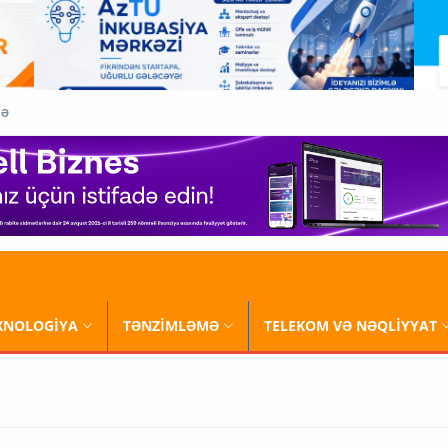
QƏ
XNOLOGİYA
TƏNZİMLƏMƏ
TELEKOM VƏ NƏQLİYYAT