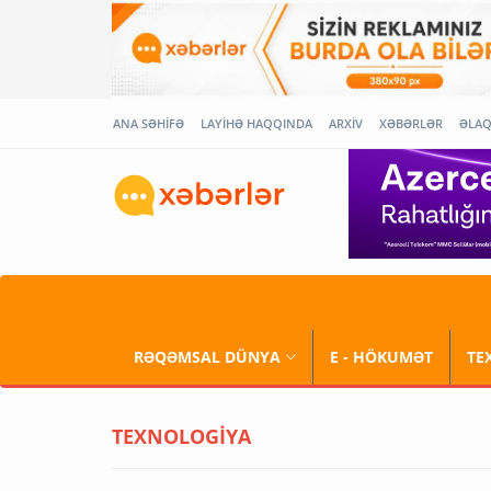
ANA SƏHİFƏ
LAYİHƏ HAQQINDA
ARXİV
XƏBƏRLƏR
ƏLA
RƏQƏMSAL DÜNYA
E - HÖKUMƏT
TE
TEXNOLOGİYA