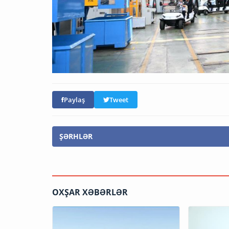
Paylaş
Tweet
ŞƏRHLƏR
OXŞAR XƏBƏRLƏR