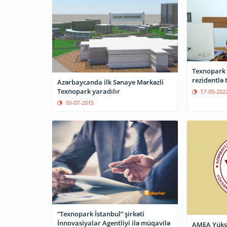
Texnopark “
rezidentlə 
Azərbaycanda ilk Sənaye Mərkəzli
Texnopark yaradılır
17-05-202
10-07-2015
“Texnopark İstanbul” şirkəti
İnnovasiyalar Agentliyi ilə müqavilə
AMEA Yüksə