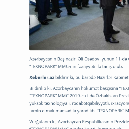
Azərbaycanın Baş naziri Əli Əsədov iyunun 11-də 
“TEXNOPARK” MMC-nin fəaliyyəti ilə tanış olub.
Xeberler.az
bildirir ki, bu barədə Nazirlər Kabine
Bildirilib ki, Azərbaycanın hökümət başçısına “T
“TEXNOPARK” MMC 2019-cu ildə Özbəkistan Prezid
yüksək texnologiyalı, rəqabətqabiliyyətli, ixracyö
təmin etmək məqsədilə yaradılıb. “TEXNOPARK” MM
Vurğulanıb ki, Azərbaycan Respublikasının Prezide
“TEXNOPARK” MMC-nin fəaliyyəti ilə tanış olub.