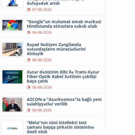
dəfəyədək artıb
07-08-2026
“Google”un məlumat emalı mərkəzi
Hindistanda etirazlara səbəb olub
06-08-2026
Rəşad Nəbiyev Zəngilanda
vətəndaşların müraciətlərini
dinləyib
06-08-2026
Xəzər dənizinin dibi ilə Trans-Xəzər
Fiber-Optik Kabel Xəttinin çəkilişi
başa çatıb
06-08-2026
AZCON-a "Azərkosmos"la bağlı yeni
səlahiyyətlər verilib
06-08-2026
“Meta”nın süni intellekti test
zamanı başqa şirkətin sisteminə
daxil olub