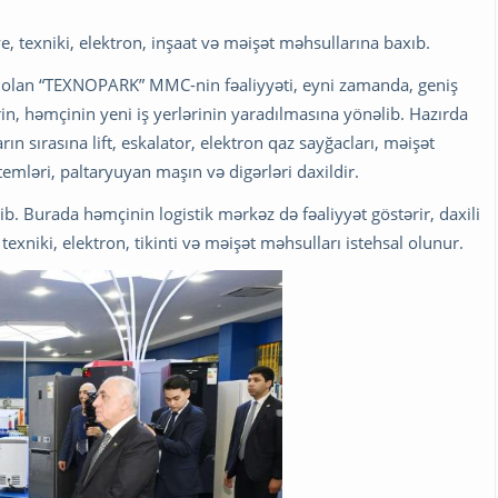
, texniki, elektron, inşaat və məişət məhsullarına baxıb.
ləri olan “TEXNOPARK” MMC-nin fəaliyyəti, eyni zamanda, geniş
rin, həmçinin yeni iş yerlərinin yaradılmasına yönəlib. Hazırda
ın sırasına lift, eskalator, elektron qaz sayğacları, məişət
emləri, paltaryuyan maşın və digərləri daxildir.
 Burada həmçinin logistik mərkəz də fəaliyyət göstərir, daxili
exniki, elektron, tikinti və məişət məhsulları istehsal olunur.