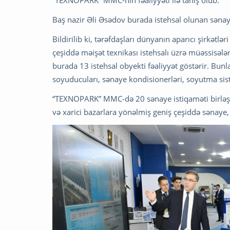
Baş nazir Əli Əsədov burada istehsal olunan sənaye
Bildirilib ki, tərəfdaşları dünyanın aparıcı şirkət
çeşiddə məişət texnikası istehsalı üzrə müəssisələ
burada 13 istehsal obyekti fəaliyyət göstərir. Bunlar
soyuducuları, sənaye kondisionerləri, soyutma sist
“TEXNOPARK” MMC-də 20 sənaye istiqaməti birləşib.
və xarici bazarlara yönəlmiş geniş çeşiddə sənaye, t