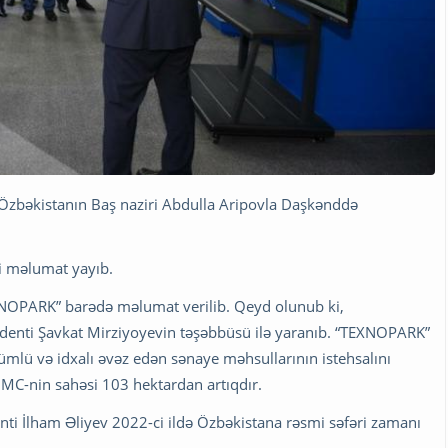
Özbəkistanın Baş naziri Abdulla Aripovla Daşkənddə
ti məlumat yayıb.
EXNOPARK” barədə məlumat verilib. Qeyd olunub ki,
enti Şavkat Mirziyoyevin təşəbbüsü ilə yaranıb. “TEXNOPARK”
nümlü və idxalı əvəz edən sənaye məhsullarının istehsalını
C-nin sahəsi 103 hektardan artıqdır.
nti İlham Əliyev 2022-ci ildə Özbəkistana rəsmi səfəri zamanı