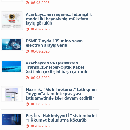
06-08-2026
Azərbaycanın rəqəmsal idarəçilik
model iki beynəlxalq mükafata
layiq görülüb
06-08-2026
DSMF 7 ayda 135 minə yaxın
elektron arayış verib
06-08-2026
Azərbaycan və Qazaxıstan
Transxəzər Fiber-Optik Kabel
Xəttinin çəkilişini başa çatdırıb
06-08-2026
Nazirlik: “Mobil notariat” tətbiqinin
“mygov”a tam inteqrasiyası
istiqamətində işlər davam etdirilir
06-08-2026
Beş İcra Hakimiyyəti İT sistemlərini
“Hökumət buludu”na köçürüb
06-08-2026