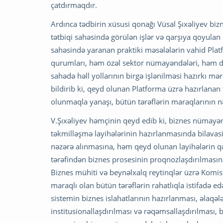
çatdırmaqdır.
Ardınca tədbirin xüsusi qonağı Vüsal Şıxəliyev bi
tətbiqi sahəsində görülən işlər və qarşıya qoyulan 
sahəsində yaranan praktiki məsələlərin vahid Plat
qurumları, həm özəl sektor nümayəndələri, həm də 
sahədə həll yollarının birgə işlənilməsi hazırkı 
bildirib ki, qeyd olunan Platforma üzrə hazırlanan 
olunmaqla yanaşı, bütün tərəflərin maraqlarının n
V.Şıxəliyev həmçinin qeyd edib ki, biznes nümayən
təkmilləşmə layihələrinin hazırlanmasında bilavasi
nəzərə alınmasına, həm qeyd olunan layihələrin q
tərəfindən biznes prosesinin proqnozlaşdırılmasına
Biznes mühiti və beynəlxalq reytinqlər üzrə Komiss
maraqlı olan bütün tərəflərin rahatlıqla istifadə 
sistemin biznes islahatlarının hazırlanması, əlaqəl
institusionallaşdırılması və rəqəmsallaşdırılması,