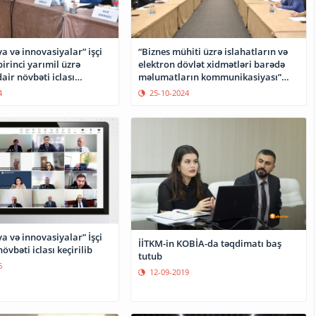
a və innovasiyalar” işçi
“Biznes mühiti üzrə islahatların və
rinci yarımil üzrə
elektron dövlət xidmətləri barədə
dair növbəti iclası
məlumatların kommunikasiyası”
mövzusunda görüş keçirilib
4
25-10-2024
a və innovasiyalar” İşçi
İİTKM-in KOBİA-da təqdimatı baş
vbəti iclası keçirilib
tutub
6
12-09-2019