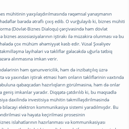
znes mühitinin yaxşılaşdırılmasında rəqəmsal yanaşmanın
hədəflər barədə ətraflı çıxış edib. O vurğulayıb ki, biznes mühiti
forma (Dövlət-Biznes Dialoqu) çərçivəsində həm dövlət
biznes assosiasiyalarının iştirakı ilə müzakirə olunması və bu
mərhələdə çox mühüm əhəmiyyət kəsb edir. Vüsal Şıxəliyev
təkmilləşmə layihələri və təkliflər gələcəkdə uğurla tətbiq
əzərə alınmasına imkan verir.
dələrinin həm qanunvericilik, həm də inzibatçılıq üzrə
tə və yaxından iştirak etməsi həm onların təkliflərinin vaxtında
əbuluna qabaqcadan hazırlıqların görülməsinə, həm də onlar
 geniş imkanlar yaradır. Diqqətə çatdırılıb ki, bu məqsədlə
iya daxilində investisiya mühitin təkmilləşdirilməsində
edə biləcəyi elektron kommunikasiya sistemi yaradılmışdır. Bu
əndirilməsi və həyata keçirilməsi prosesinin
 biznes islahatlarının hazırlanması və kommunikasiyası