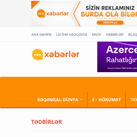
ANA SƏHİFƏ
LAYİHƏ HAQQINDA
ARXİV
XƏBƏRLƏR
ƏLA
RƏQƏMSAL DÜNYA
E - HÖKUMƏT
TE
TƏDBİRLƏR