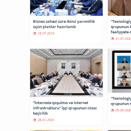
Biznes sahəsi üzrə ikinci yarımillik
“Texnologiy
üçün planlar hazırlanıb
qrupunun bi
fəaliyyətə 
18-07-2019
keçirilib
21-07-202
“Texnologiy
“İnternetə qoşulma və internet
qrupunun nö
infrastrukturu” İşçi qrupunun iclası
05-06-202
keçirilib
28-01-2025