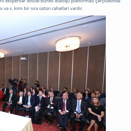
li ekspertlər dövlət-biznes dialoqu platforması çərçivəsində
və s. kimi bir sıra üstün cəhətləri vardır.