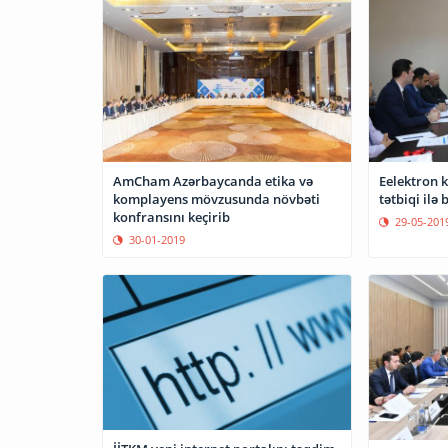
Eelektron k
AmCham Azərbaycanda etika və
tətbiq
komplayens mövzusunda növbəti
konfransını keçirib
29-05-201
30-01-2019