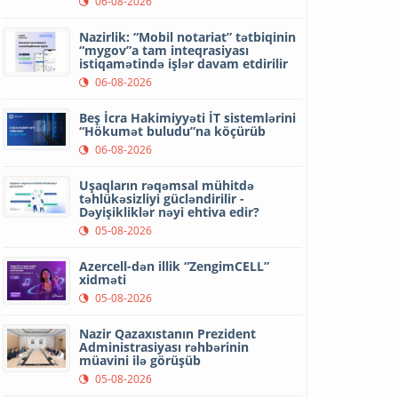
06-08-2026
Nazirlik: “Mobil notariat” tətbiqinin
“mygov”a tam inteqrasiyası
istiqamətində işlər davam etdirilir
06-08-2026
Beş İcra Hakimiyyəti İT sistemlərini
“Hökumət buludu”na köçürüb
06-08-2026
Uşaqların rəqəmsal mühitdə
təhlükəsizliyi gücləndirilir -
Dəyişikliklər nəyi ehtiva edir?
05-08-2026
Azercell-dən illik “ZengimCELL”
xidməti
05-08-2026
Nazir Qazaxıstanın Prezident
Administrasiyası rəhbərinin
müavini ilə görüşüb
05-08-2026