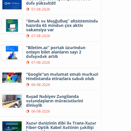
dəfə yüksəltdi!
07-08-2026
“Əmək və Məşğulluq” altsistemində
hazırda 65 mindən çox aktiv
vakansiya var
07-08-2026
“Biletim.az” portalı üzərindən
onlayn bilet alanların sayı 2
dəfəyədək artıb
07-08-2026
“Google”un məlumat emalı mərkəzi
Hindistanda etirazlara səbəb olub
06-08-2026
Rəşad Nəbiyev Zəngilanda
vətəndaşların müraciətlərini
dinləyib
06-08-2026
Xəzər dənizinin dibi ilə Trans-Xəzər
Fiber-Optik Kabel Xəttinin çəkilişi