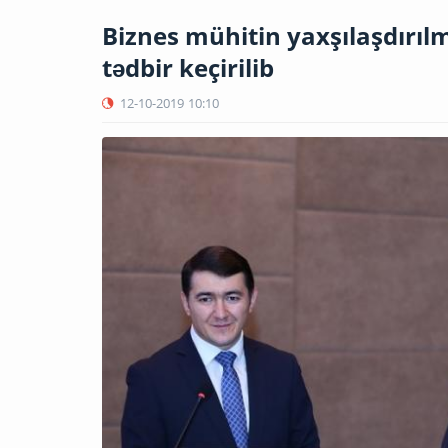
Biznes mühitin yaxşılaşdırı
tədbir keçirilib
12-10-2019
10:10