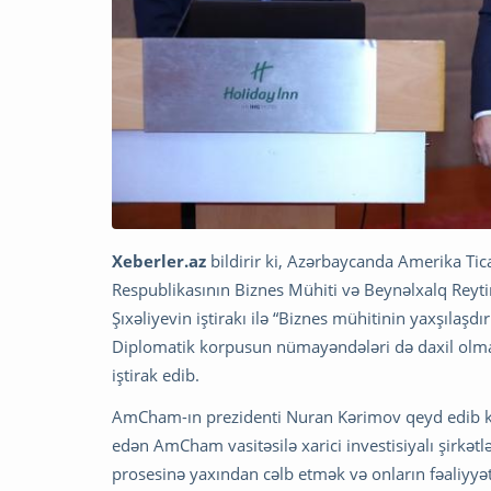
Xeberler.az
bildirir ki, Azərbaycanda Amerika Ti
Respublikasının Biznes Mühiti və Beynəlxalq Reyti
Şıxəliyevin iştirakı ilə “Biznes mühitinin yaxşıla
Diplomatik korpusun nümayəndələri də daxil olm
iştirak edib.
AmCham-ın prezidenti Nuran Kərimov qeyd edib ki, 
edən AmCham vasitəsilə xarici investisiyalı şirkət
prosesinə yaxından cəlb etmək və onların fəaliyyə