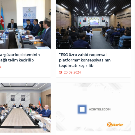
argüzarlıq sisteminin
"ESG üzrə vahid rəqəmsal
i ilə bağlı təlim keçirilib
platforma” konsepsiyasının
təqdimatı keçirilib
9
20-09-2024