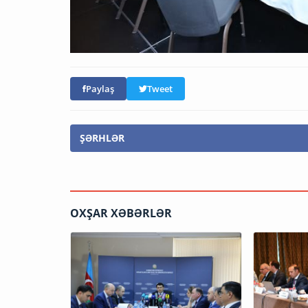
Paylaş
Tweet
ŞƏRHLƏR
OXŞAR XƏBƏRLƏR