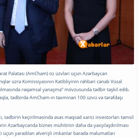
carət Palatası (AmCham) öz üzvləri üçün Azərbaycan
nqlər üzrə Komissiyasının Katibliyinin rəhbəri cənab Vüsal
şdırılmasında rəqəmsal yanaşma” mövzusunda tədbir təşkil edib.
aqla, tədbirdə AmCham-ın təxminən 100 üzvü və tərəfdaşı
tədbirin keçirilməsində əsas məqsəd xarici investorları təmsil
lərin Azərbaycanda biznes mühitinin daha da yaxşılaşdırılması
ti üçün yaradılan əlverişli imkanlar barədə məlumatları