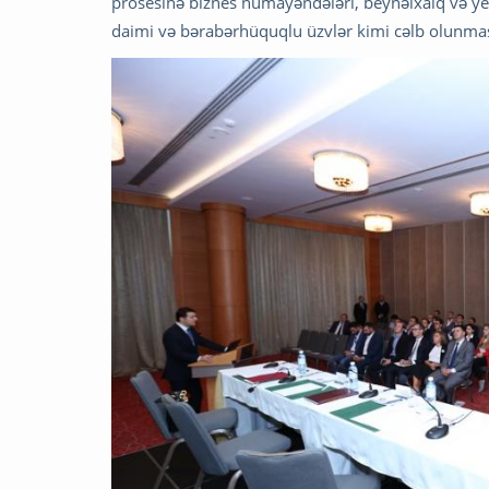
prosesinə biznes nümayəndələri, beynəlxalq və yer
daimi və bərabərhüquqlu üzvlər kimi cəlb olunması 