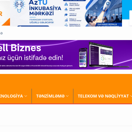
QƏ
XNOLOGİYA
TƏNZİMLƏMƏ
TELEKOM VƏ NƏQLİYYAT