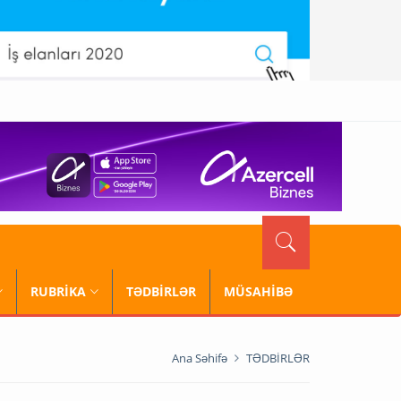
RUBRİKA
TƏDBİRLƏR
MÜSAHİBƏ
Ana Səhifə
TƏDBİRLƏR