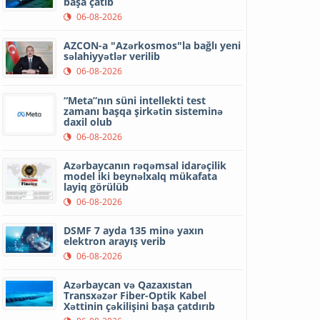
başa çatıb
06-08-2026
AZCON-a "Azərkosmos"la bağlı yeni
səlahiyyətlər verilib
06-08-2026
“Meta”nın süni intellekti test
zamanı başqa şirkətin sisteminə
daxil olub
06-08-2026
Azərbaycanın rəqəmsal idarəçilik
model iki beynəlxalq mükafata
layiq görülüb
06-08-2026
DSMF 7 ayda 135 minə yaxın
elektron arayış verib
06-08-2026
Azərbaycan və Qazaxıstan
Transxəzər Fiber-Optik Kabel
Xəttinin çəkilişini başa çatdırıb