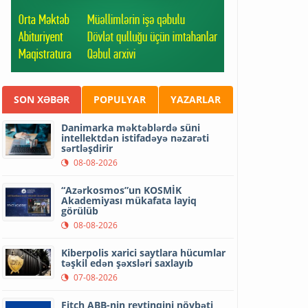
SON XƏBƏR
POPULYAR
YAZARLAR
Danimarka məktəblərdə süni
intellektdən istifadəyə nəzarəti
sərtləşdirir
08-08-2026
“Azərkosmos”un KOSMİK
Akademiyası mükafata layiq
görülüb
08-08-2026
Kiberpolis xarici saytlara hücumlar
təşkil edən şəxsləri saxlayıb
07-08-2026
Fitch ABB-nin reytinqini növbəti