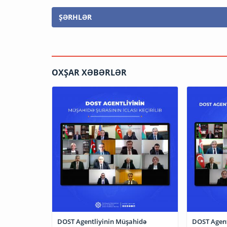
ŞƏRHLƏR
OXŞAR XƏBƏRLƏR
DOST Agentliyinin Müşahidə
DOST Agent