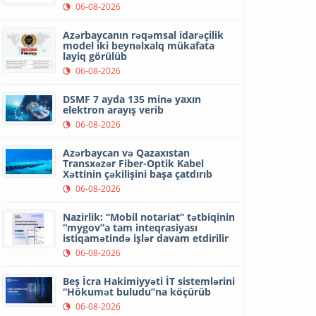
06-08-2026
Azərbaycanın rəqəmsal idarəçilik
model iki beynəlxalq mükafata
layiq görülüb
06-08-2026
DSMF 7 ayda 135 minə yaxın
elektron arayış verib
06-08-2026
Azərbaycan və Qazaxıstan
Transxəzər Fiber-Optik Kabel
Xəttinin çəkilişini başa çatdırıb
06-08-2026
Nazirlik: “Mobil notariat” tətbiqinin
“mygov”a tam inteqrasiyası
istiqamətində işlər davam etdirilir
06-08-2026
Beş İcra Hakimiyyəti İT sistemlərini
“Hökumət buludu”na köçürüb
06-08-2026