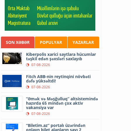
SON XƏBƏR
POPULYAR
YAZARLAR
Kiberpolis xarici saytlara hücumlar
təşkil edən şəxsləri saxlayıb
07-08-2026
Fitch ABB-nin reytinqini növbəti
dəfə yüksəltdi!
07-08-2026
“Əmək və Məşğulluq” altsistemində
hazırda 65 mindən çox aktiv
vakansiya var
07-08-2026
“Biletim.az” portalı üzərindən
onlayn bilet alanların sayı 2