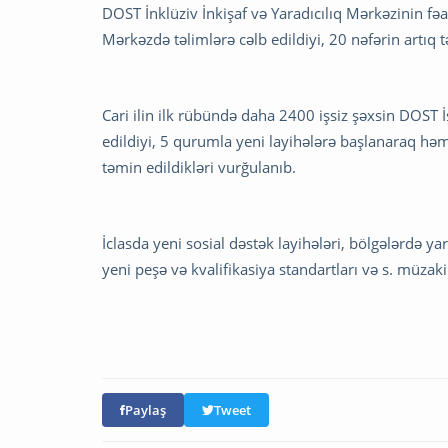
DOST İnklüziv İnkişaf və Yaradıcılıq Mərkəzinin fə
Mərkəzdə təlimlərə cəlb edildiyi, 20 nəfərin artıq 
Cari ilin ilk rübündə daha 2400 işsiz şəxsin DOST İ
edildiyi, 5 qurumla yeni layihələrə başlanaraq həmi
təmin edildikləri vurğulanıb.
İclasda yeni sosial dəstək layihələri, bölgələrdə yar
yeni peşə və kvalifikasiya standartları və s. müzak
Paylaş
Tweet