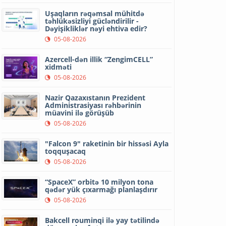
Uşaqların rəqəmsal mühitdə
təhlükəsizliyi gücləndirilir -
Dəyişikliklər nəyi ehtiva edir?
05-08-2026
Azercell-dən illik “ZengimCELL”
xidməti
05-08-2026
Nazir Qazaxıstanın Prezident
Administrasiyası rəhbərinin
müavini ilə görüşüb
05-08-2026
"Falcon 9" raketinin bir hissəsi Ayla
toqquşacaq
05-08-2026
“SpaceX” orbitə 10 milyon tona
qədər yük çıxarmağı planlaşdırır
05-08-2026
Bakcell rouminqi ilə yay tətilində