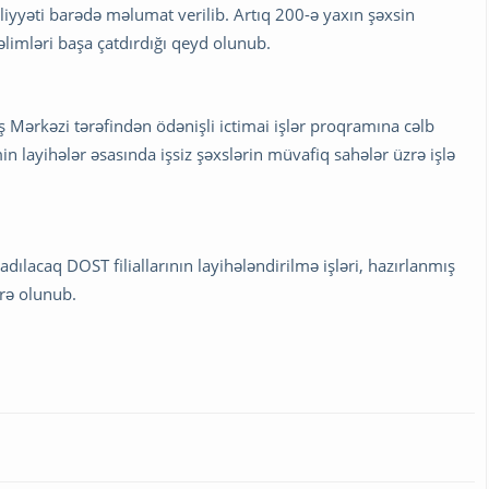
aliyyəti barədə məlumat verilib. Artıq 200-ə yaxın şəxsin
təlimləri başa çatdırdığı qeyd olunub.
ş Mərkəzi tərəfindən ödənişli ictimai işlər proqramına cəlb
n layihələr əsasında işsiz şəxslərin müvafiq sahələr üzrə işlə
adılacaq DOST filiallarının layihələndirilmə işləri, hazırlanmış
irə olunub.