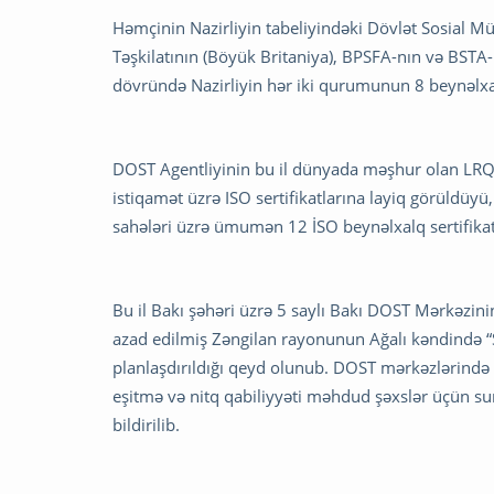
Həmçinin Nazirliyin tabeliyindəki Dövlət Sosial M
Təşkilatının (Böyük Britaniya), BPSFA-nın və BSTA-nı
dövründə Nazirliyin hər iki qurumunun 8 beynəlxalq
DOST Agentliyinin bu il dünyada məşhur olan LRQA 
istiqamət üzrə ISO sertifikatlarına layiq görüldüyü, ö
sahələri üzrə ümumən 12 İSO beynəlxalq sertifikatın
Bu il Bakı şəhəri üzrə 5 saylı Bakı DOST Mərkəzini
azad edilmiş Zəngilan rayonunun Ağalı kəndində 
planlaşdırıldığı qeyd olunub. DOST mərkəzlərində
eşit­mə və nitq qabiliyyəti məhdud şəxslər üçün 
bildirilib.