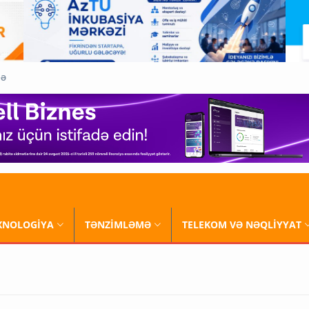
QƏ
XNOLOGİYA
TƏNZİMLƏMƏ
TELEKOM VƏ NƏQLİYYAT