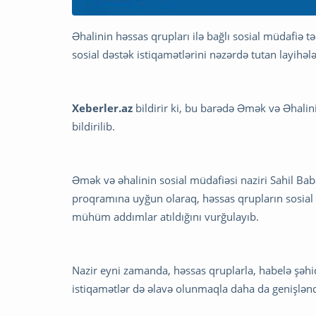
Əhalinin həssas qrupları ilə bağlı sosial müdafiə tə
sosial dəstək istiqamətlərini nəzərdə tutan layihələ
Xeberler.az
bildirir ki, bu barədə Əmək və Əhalini
bildirilib.
Əmək və əhalinin sosial müdafiəsi naziri Sahil Bab
proqramına uyğun olaraq, həssas qrupların sosial t
mühüm addımlar atıldığını vurğulayıb.
Nazir eyni zamanda, həssas qruplarla, habelə şəhid 
istiqamətlər də əlavə olunmaqla daha da genişlənd