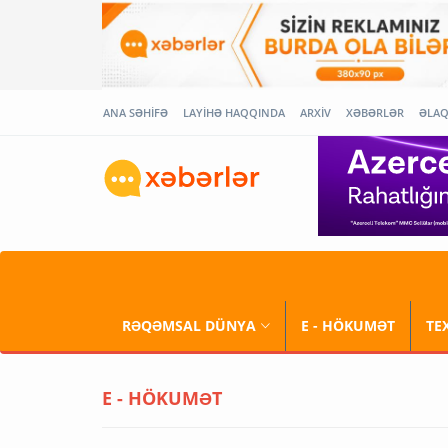
ANA SƏHİFƏ
LAYİHƏ HAQQINDA
ARXİV
XƏBƏRLƏR
ƏLA
RƏQƏMSAL DÜNYA
E - HÖKUMƏT
TE
E - HÖKUMƏT