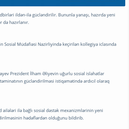
dbirləri ildən-ilə gücləndirilir. Bununla yanaşı, hazırda yeni
r də hazırlanır.
n Sosial Müdafiəsi Nazirliyində keçirilən kollegiya iclasında
ayev Prezident İlham Əliyevin uğurlu sosial islahatlar
əminatının gücləndirilməsi istiqamətində ardıcıl olaraq
ailələri ilə bağlı sosial dəstək mexanizmlərinin yeni
irilməsinin hədəflərdən olduğunu bildirib.