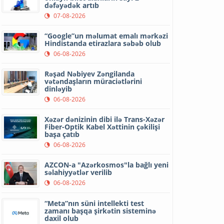
dəfəyədək artıb
07-08-2026
“Google”un məlumat emalı mərkəzi
Hindistanda etirazlara səbəb olub
06-08-2026
Rəşad Nəbiyev Zəngilanda
vətəndaşların müraciətlərini
dinləyib
06-08-2026
Xəzər dənizinin dibi ilə Trans-Xəzər
Fiber-Optik Kabel Xəttinin çəkilişi
başa çatıb
06-08-2026
AZCON-a "Azərkosmos"la bağlı yeni
səlahiyyətlər verilib
06-08-2026
“Meta”nın süni intellekti test
zamanı başqa şirkətin sisteminə
daxil olub