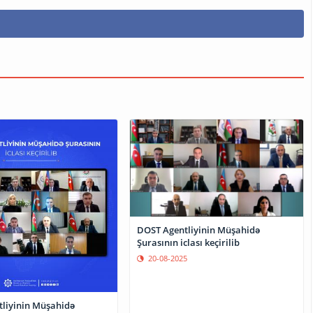
DOST Agentliyinin Müşahidə
Şurasının iclası keçirilib
20-08-2025
liyinin Müşahidə