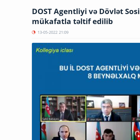
DOST Agentliyi və Dövlət Sos
mükafatla təltif edilib
13-05-2022
21:09