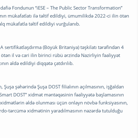
üdafiə Fondunun “iESE – The Public Sector Transformation”
n mükafatlatı ilə təltif edildiyi, ümumilikdə 2022-ci ilin ötən
 mükafatla təltif edildiyi vurğulanıb.
sertifikatlaşdırma (Böyük Britaniya) təşkilatı tərəfindən 4
tən il və cari ilin birinci rübü ərzində Nazirliyin fəaliyyət
ın əldə edildiyi diqqətə çatdırılıb.
n, Şuşa şəhərində Şuşa DOST filialının açılmasının, işğaldan
“Smart DOST” xidmət məntəqəsinin fəaliyyətə başlamasının
 xidmətlərin əldə olunması üçün onlayn növbə funksiyasının,
surdo-tərcümə xidmətinin yaradılmasının nəzərdə tutulduğu