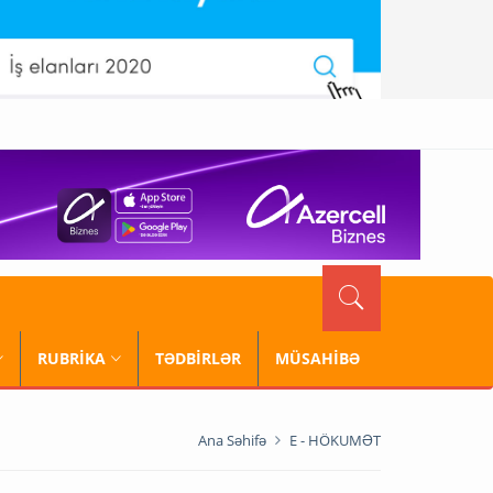
RUBRİKA
TƏDBİRLƏR
MÜSAHİBƏ
Ana Səhifə
E - HÖKUMƏT