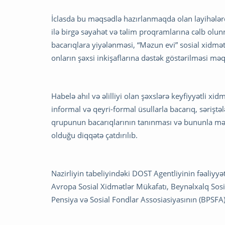
İclasda bu məqsədlə hazırlanmaqda olan layihələrd
ilə birgə səyahət və təlim proqramlarına cəlb olunma
bacarıqlara yiyələnməsi, “Məzun evi” sosial xidmə
onların şəxsi inkişaflarına dəstək göstərilməsi məq
Habelə ahıl və əlilliyi olan şəxslərə keyfiyyətli xid
informal və qeyri-formal üsullarla bacarıq, səriştələ
qrupunun bacarıqlarının tanınması və bununla məş
olduğu diqqətə çatdırılıb.
Nazirliyin tabeliyindəki DOST Agentliyinin fəaliyy
Avropa Sosial Xidmətlər Mükafatı, Beynəlxalq Sosi
Pensiya və Sosial Fondlar Assosiasiyasının (BPSFA) mü