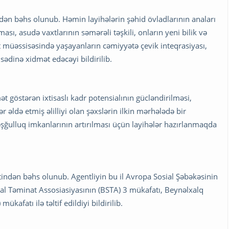
ən bəhs olunub. Həmin layihələrin şəhid övladlarının anaları
sı, asudə vaxtlarının səmərəli təşkili, onların yeni bilik və
t müəssisəsində yaşayanların cəmiyyətə çevik inteqrasiyası,
sədinə xidmət edəcəyi bildirilib.
mət göstərən ixtisaslı kadr potensialının gücləndirilməsi,
r əldə etmiş əlilliyi olan şəxslərin ilkin mərhələdə bir
ğulluq imkanlarının artırılması üçün layihələr hazırlanmaqda
ətindən bəhs olunub. Agentliyin bu il Avropa Sosial Şəbəkəsinin
al Təminat Assosiasiyasının (BSTA) 3 mükafatı, Beynəlxalq
kafatı ilə təltif edildiyi bildirilib.