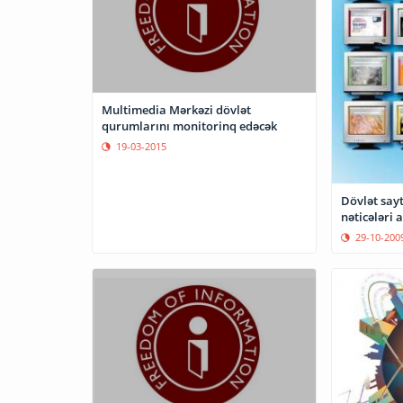
Multimedia Mərkəzi dövlət
qurumlarını monitorinq edəcək
19-03-2015
Dövlət say
nəticələri 
29-10-200