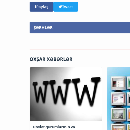
Paylaş
Tweet
ŞƏRHLƏR
OXŞAR XƏBƏRLƏR
Dövlət qurumlarının və