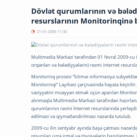
Dövlət qurumlarının və bələd
resurslarının Monitorinqinə
21-01-2009
11:30
Multimedia Mərkəzi tərəfindən 01 fevral 2009-cu il
orqanları və bələdiyyələrin) rəsmi internet resurs
Monitorinq prosesi “İctimai informasiya subyektlə
Monitorinqi” Layihəsi çərçivəsində həyata keçirilir
vəziyyətini müəyyən etmək üçün aparılan Monitori
alınmaqla Multimedia Mərkəzi tərəfindən hazırlan
qurumlarının rəsmi İnternet resurslarında yerləşdi
edilməsi və qiymətləndirilməsi nəzərdə tutulub.
2009-cu ilin sentyabr ayında başa çatması nəzərdə
resursları üzrə icmal və tövsiyələrin hazırlanması,