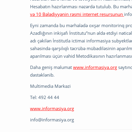
Hesabatın hazırlanması nəzərdə tutulub. Bu mərh
və 10 Bələdiyyənin rəsmi internet resursunun
info
Eyni zamanda bu mərhələdə oxşar monitorinq pros
Azadlığının inkişafı İnstitutu”nun əldə etdiyi nəti
adı çəkilən İnstitutla ictimai informasiya subyektl
sahəsində qarşılıqlı təcrübə mübadiləsinin aparıl
aparılması üçün vahid Metodikasının hazırlanması i
Daha geniş məlumat
www.informasiya.org
saytınd
dəstəklənib.
Multimedia Mərkəzi
Tel: 492 44 44
www.informasiya.org
info@informasiya.org