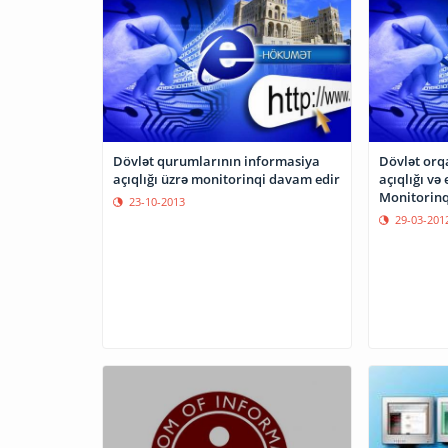
Dövlət qurumlarının informasiya
Dövlət orq
açıqlığı üzrə monitorinqi davam edir
açıqlığı və
Monitorinqi
23-10-2013
29-03-201