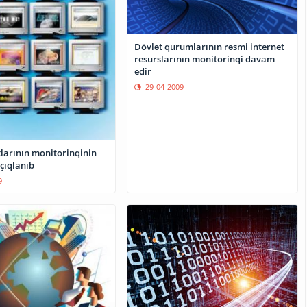
Dövlət qurumlarının rəsmi internet
resurslarının monitorinqi davam
edir
29-04-2009
tlarının monitorinqinin
açıqlanıb
9