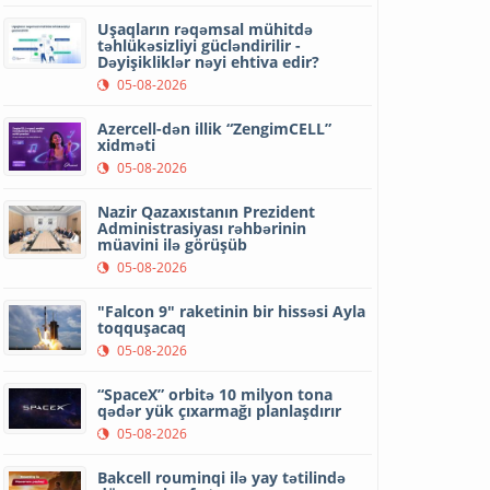
Uşaqların rəqəmsal mühitdə
təhlükəsizliyi gücləndirilir -
Dəyişikliklər nəyi ehtiva edir?
05-08-2026
Azercell-dən illik “ZengimCELL”
xidməti
05-08-2026
Nazir Qazaxıstanın Prezident
Administrasiyası rəhbərinin
müavini ilə görüşüb
05-08-2026
"Falcon 9" raketinin bir hissəsi Ayla
toqquşacaq
05-08-2026
“SpaceX” orbitə 10 milyon tona
qədər yük çıxarmağı planlaşdırır
05-08-2026
Bakcell rouminqi ilə yay tətilində