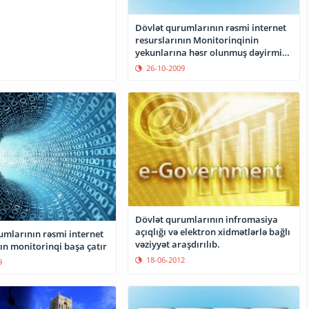
Dövlət qurumlarının rəsmi internet
resurslarının Monitorinqinin
yekunlarına həsr olunmuş dəyirmi
masa keçiriləcək
26-10-2009
Dövlət qurumlarının infromasiya
açıqlığı və elektron xidmətlərlə bağlı
umlarının rəsmi internet
vəziyyət araşdırılıb.
ın monitorinqi başa çatır
18-06-2012
9