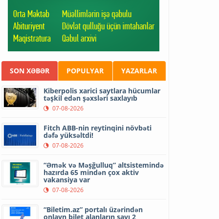
SON XƏBƏR
POPULYAR
YAZARLAR
Kiberpolis xarici saytlara hücumlar
təşkil edən şəxsləri saxlayıb
07-08-2026
Fitch ABB-nin reytinqini növbəti
dəfə yüksəltdi!
07-08-2026
“Əmək və Məşğulluq” altsistemində
hazırda 65 mindən çox aktiv
vakansiya var
07-08-2026
“Biletim.az” portalı üzərindən
onlayn bilet alanların sayı 2