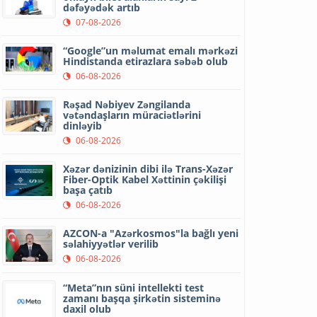
dəfəyədək artıb
07-08-2026
“Google”un məlumat emalı mərkəzi
Hindistanda etirazlara səbəb olub
06-08-2026
Rəşad Nəbiyev Zəngilanda
vətəndaşların müraciətlərini
dinləyib
06-08-2026
Xəzər dənizinin dibi ilə Trans-Xəzər
Fiber-Optik Kabel Xəttinin çəkilişi
başa çatıb
06-08-2026
AZCON-a "Azərkosmos"la bağlı yeni
səlahiyyətlər verilib
06-08-2026
“Meta”nın süni intellekti test
zamanı başqa şirkətin sisteminə
daxil olub