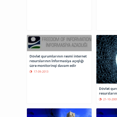
Dövlət qurumlarının rəsmi internet
resurslarının İnformasiya açıqlığı
üzrə monitorinqi davam edir
17-09-2013
Dövlət qur
resursların
21-10-200