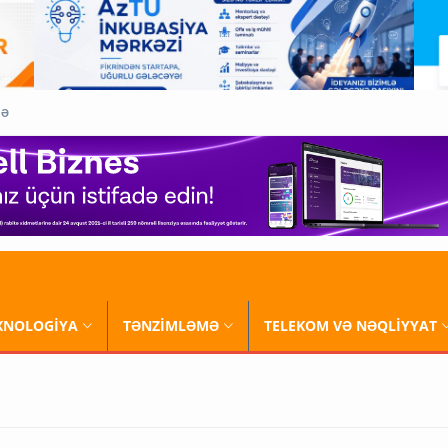
QƏ
XNOLOGİYA
TƏNZİMLƏMƏ
TELEKOM VƏ NƏQLİYYAT