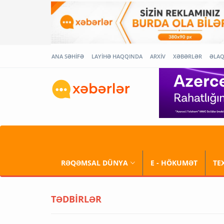
ANA SƏHİFƏ
LAYİHƏ HAQQINDA
ARXİV
XƏBƏRLƏR
ƏLA
RƏQƏMSAL DÜNYA
E - HÖKUMƏT
TE
TƏDBİRLƏR