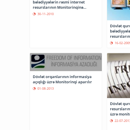
bələdiyyələrin rəsmi internet
resurslarının Monitorinqinə
başlanır
30-11-2010
Dövlət qur
bələdiyyələ
resursları
edir
16-02-200
Dövlət orqanlarının informasiya
açıqlığı üzrə Monitorinqi aparılır
01-08-2013
Dövlət qur
resursların
üzrə monit
22-07-201