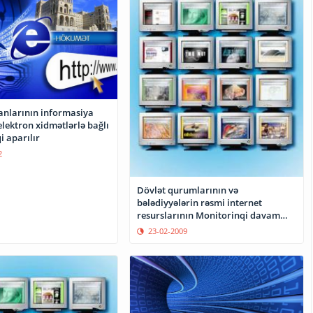
anlarının informasiya
 elektron xidmətlərlə bağlı
 aparılır
2
Dövlət qurumlarının və
bələdiyyələrin rəsmi internet
resurslarının Monitorinqi davam
edir
23-02-2009