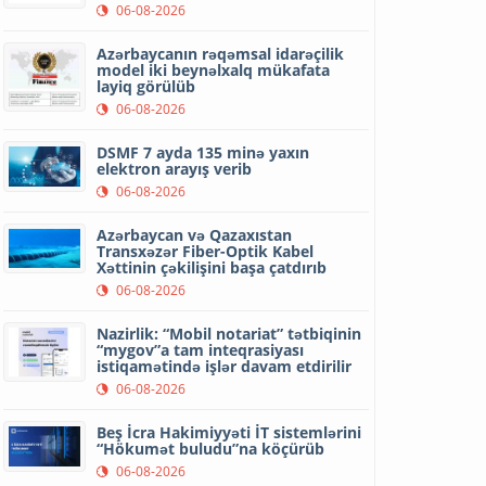
06-08-2026
Azərbaycanın rəqəmsal idarəçilik
model iki beynəlxalq mükafata
layiq görülüb
06-08-2026
DSMF 7 ayda 135 minə yaxın
elektron arayış verib
06-08-2026
Azərbaycan və Qazaxıstan
Transxəzər Fiber-Optik Kabel
Xəttinin çəkilişini başa çatdırıb
06-08-2026
Nazirlik: “Mobil notariat” tətbiqinin
“mygov”a tam inteqrasiyası
istiqamətində işlər davam etdirilir
06-08-2026
Beş İcra Hakimiyyəti İT sistemlərini
“Hökumət buludu”na köçürüb
06-08-2026