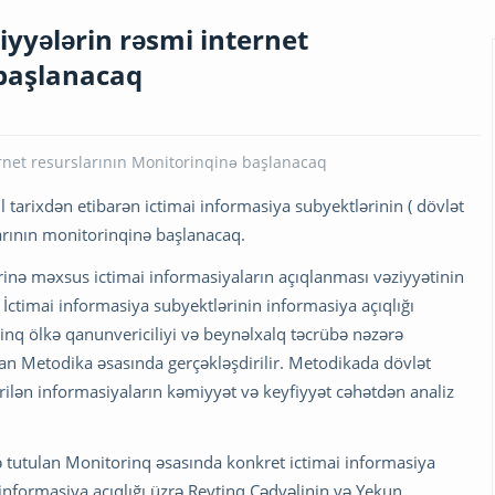
iyyələrin rəsmi internet
 başlanacaq
 tarixdən etibarən ictimai informasiya subyektlərinin ( dövlət
larının monitorinqinə başlanacaq.
rinə məxsus ictimai informasiyaların açıqlanması vəziyyətinin
. İctimai informasiya subyektlərinin informasiya açıqlığı
nq ölkə qanunvericiliyi və beynəlxalq təcrübə nəzərə
an Metodika əsasında gerçəkləşdirilir. Metodikada dövlət
rilən informasiyaların kəmiyyət və keyfiyyət cəhətdən analiz
 tutulan Monitorinq əsasında konkret ictimai informasiya
 informasiya açıqlığı üzrə Reytinq Cədvəlinin və Yekun