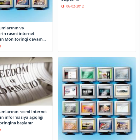
06-02-2012
umlarının və
rin rəsmi internet
nın Monitorinqi davam
9
umlarının rəsmi internet
ın informasiya açıqlığı
orinqinə başlanır
3