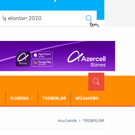
RUBRİKA
TƏDBİRLƏR
MÜSAHİBƏ
Ana Səhifə
TƏDBİRLƏR