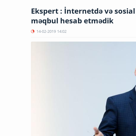
Ekspert : İnternetdə və sos
məqbul hesab etmədik
14-02-2019
14:02