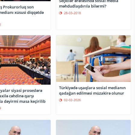
Seçkilər ərəfəsində sosial media
məhdudlaşdırıla bilərmi?
aş Prokurorluq son
edianı xüsusi diqqətdə
28-03-2018
2
Türkiyədə uşaqlara sosial medianın
iyalar siyasi proseslərə
qadağan edilməsi müzakirə olunur
xilə cəhdinə qarşı
02-02-2026
 dəyirmi masa keçirilib
9