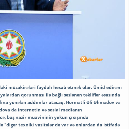
əki müzakirələri faydalı hesab etmək olar. Ümid edirəm
iyalardan qorunması ilə bağlı səslənən təkliflər əsasında
afına yönələn addımlar atacaq. Hörmətli Əli Əhmədov və
ova da internetin və sosial medianın
cə, baş nazir müavininin yekun çıxışında
"digər texniki vasitələr də var və onlardan da istifadə