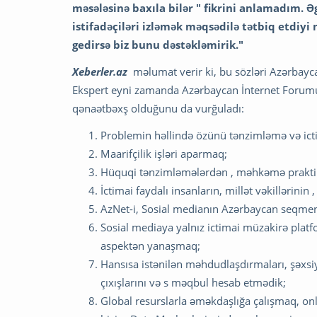
məsələsinə baxıla bilər " fikrini anlamadım. 
istifadəçiləri izləmək məqsədilə tətbiq etdiyi
gedirsə biz bunu dəstəkləmirik."
Xeberler.az
məlumat verir ki, bu sözləri Azərbay
Ekspert eyni zamanda Azərbaycan İnternet Forum
qənaətbəxş olduğunu da vurğuladı:
Problemin həllində özünü tənzimləmə və ict
Maarifçilik işləri aparmaq;
Hüquqi tənzimləmələrdən , məhkəmə praktik
İctimai faydalı insanların, millət vəkillərin
AzNet-i, Sosial medianın Azərbaycan seqmenti
Sosial mediaya yalnız ictimai müzakirə platf
aspektən yanaşmaq;
Hansısa istənilən məhdudlaşdırmaları, şəxsiy
çıxışlarını və s məqbul hesab etmədik;
Global resurslarla əməkdaşlığa çalışmaq, on