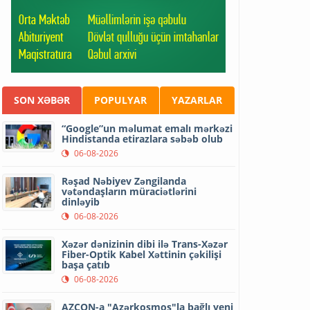
SON XƏBƏR
POPULYAR
YAZARLAR
“Google”un məlumat emalı mərkəzi
Hindistanda etirazlara səbəb olub
06-08-2026
Rəşad Nəbiyev Zəngilanda
vətəndaşların müraciətlərini
dinləyib
06-08-2026
Xəzər dənizinin dibi ilə Trans-Xəzər
Fiber-Optik Kabel Xəttinin çəkilişi
başa çatıb
06-08-2026
AZCON-a "Azərkosmos"la bağlı yeni