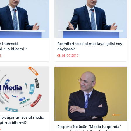
 İnterneti
Rəsmilərin sosial mediaya gəlişi nəyi
ırıla bilərmi ?
dəyişəcək ?
6
03-09-2019
nə düşünür: sosial media
şdırıla bilərmi?
Ekspert: Nə üçün “Media haqqında”
5