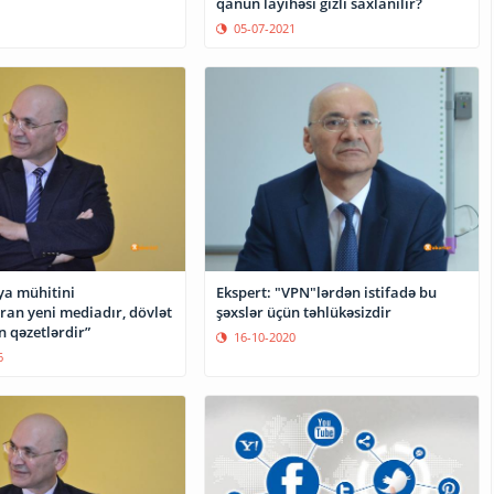
qanun layihəsi gizli saxlanılır?
05-07-2021
ya mühitini
Ekspert: "VPN"lərdən istifadə bu
ran yeni mediadır, dövlət
şəxslər üçün təhlükəsizdir
n qəzetlərdir”
16-10-2020
6