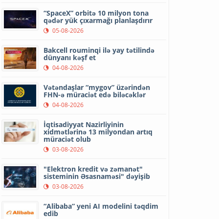
“SpaceX” orbitə 10 milyon tona
qədər yük çıxarmağı planlaşdırır
05-08-2026
Bakcell rouminqi ilə yay tətilində
dünyanı kəşf et
04-08-2026
Vətəndaşlar “mygov” üzərindən
FHN-ə müraciət edə biləcəklər
04-08-2026
İqtisadiyyat Nazirliyinin
xidmətlərinə 13 milyondan artıq
müraciət olub
03-08-2026
"Elektron kredit və zəmanət"
sisteminin Əsasnaməsi" dəyişib
03-08-2026
“Alibaba” yeni AI modelini təqdim
edib