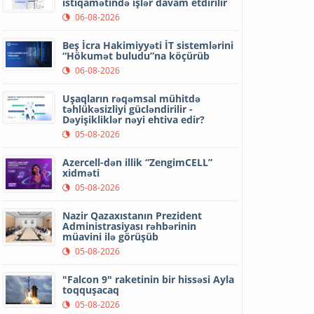
istiqamətində işlər davam etdirilir
06-08-2026
Beş İcra Hakimiyyəti İT sistemlərini
“Hökumət buludu”na köçürüb
06-08-2026
Uşaqların rəqəmsal mühitdə
təhlükəsizliyi gücləndirilir -
Dəyişikliklər nəyi ehtiva edir?
05-08-2026
Azercell-dən illik “ZengimCELL”
xidməti
05-08-2026
Nazir Qazaxıstanın Prezident
Administrasiyası rəhbərinin
müavini ilə görüşüb
05-08-2026
"Falcon 9" raketinin bir hissəsi Ayla
toqquşacaq
05-08-2026