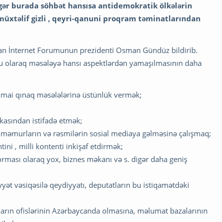
Əgər burada söhbət hansısa antidemokratik ölkələrin
 müxtəlif gizli , qeyri-qanuni proqram təminatlarından
can İnternet Forumunun prezidenti Osman Gündüz bildirib.
u olaraq məsələyə hansı aspektlərdən yamaşılmasının daha
imai qınaq məsələlərinə üstünlük vermək;
asından istifadə etmək;
in , məmurların və rəsmilərin sosial mediaya gəlməsinə çalışmaq;
ni , milli kontenti inkişaf etdirmək;
orması olaraq yox, biznes məkanı və s. digər daha geniş
yət vəsiqəsilə qeydiyyatı, deputatların bu istiqamətdəki
ların ofislərinin Azərbaycanda olmasına, məlumat bazalarının