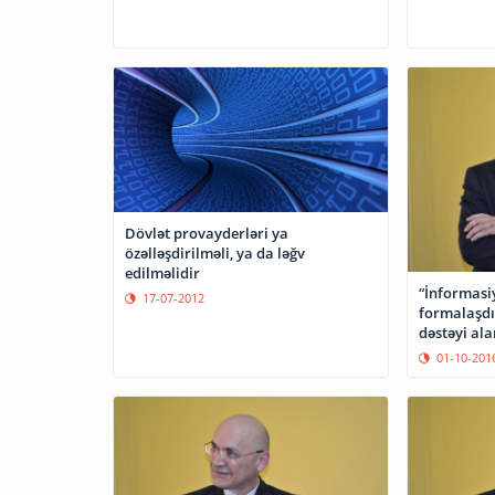
Dövlət provayderləri ya
özəlləşdirilməli, ya da ləğv
edilməlidir
“İnformasi
17-07-2012
formalaşdı
dəstəyi ala
01-10-201