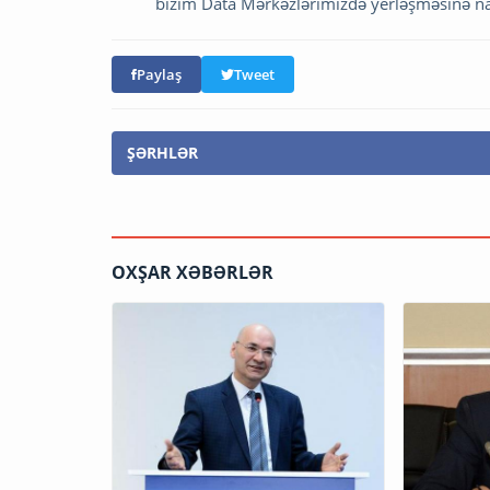
bizim Data Mərkəzlərimizdə yerləşməsinə na
Paylaş
Tweet
ŞƏRHLƏR
OXŞAR XƏBƏRLƏR