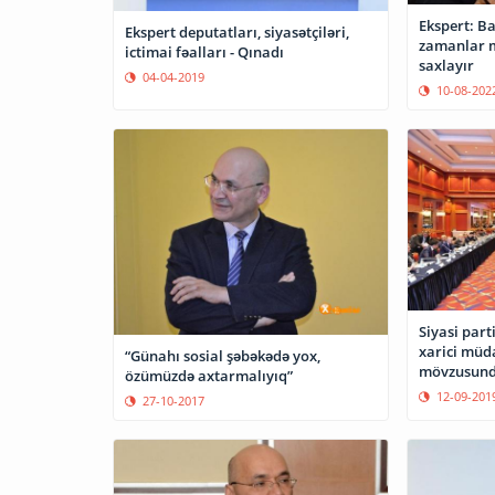
Ekspert: B
Ekspert deputatları, siyasətçiləri,
zamanlar m
ictimai fəalları - Qınadı
saxlayır
04-04-2019
10-08-202
Siyasi part
xarici müda
“Günahı sosial şəbəkədə yox,
mövzusunda
özümüzdə axtarmalıyıq”
12-09-201
27-10-2017