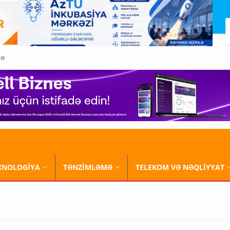
QƏ
XNOLOGİYA
TƏNZİMLƏMƏ
TELEKOM VƏ NƏQLİYYAT