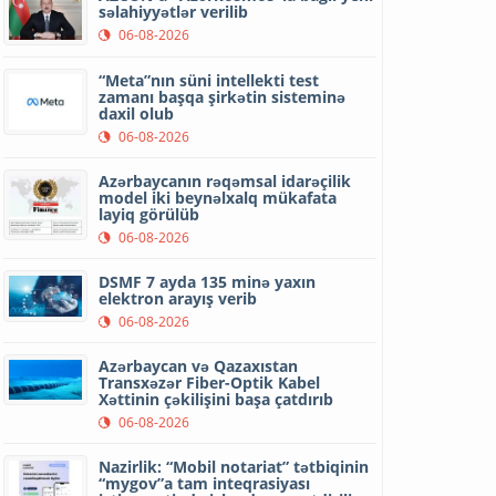
səlahiyyətlər verilib
06-08-2026
“Meta”nın süni intellekti test
zamanı başqa şirkətin sisteminə
daxil olub
06-08-2026
Azərbaycanın rəqəmsal idarəçilik
model iki beynəlxalq mükafata
layiq görülüb
06-08-2026
DSMF 7 ayda 135 minə yaxın
elektron arayış verib
06-08-2026
Azərbaycan və Qazaxıstan
Transxəzər Fiber-Optik Kabel
Xəttinin çəkilişini başa çatdırıb
06-08-2026
Nazirlik: “Mobil notariat” tətbiqinin
“mygov”a tam inteqrasiyası