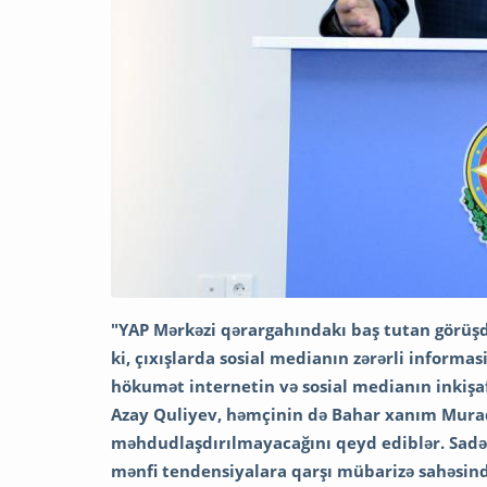
"YAP Mərkəzi qərargahındakı baş tutan görüşd
ki, çıxışlarda sosial medianın zərərli informas
hökumət internetin və sosial medianın inkiş
Azay Quliyev, həmçinin də Bahar xanım Murad
məhdudlaşdırılmayacağını qeyd ediblər. Sadə
mənfi
tendensiyalara qarşı mübarizə sahəsində 