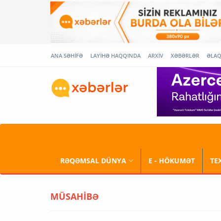
ANA SƏHİFƏ
LAYİHƏ HAQQINDA
ARXİV
XƏBƏRLƏR
ƏLA
RƏQƏMSAL DÜNYA
E - HÖKUMƏT
TE
MÜSAHİBƏ