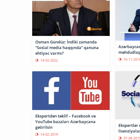
Osman Gündüz: İndiki zamanda
Azərbaycan
“Sosial media haqqında” qanuna
məhdudlaşd
ehtiyac varmı?
16-11-201
14-02-2022
Ekspertdən təklif – Facebook və
YouTube bazaları Azərbaycana
Ekspertlər 
gətirilsin
lisenziyala
14-02-2019
07-08-201