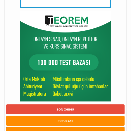
SON XƏBƏR
POPULYAR