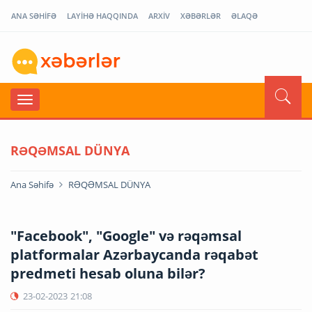
ANA SƏHİFƏ
LAYİHƏ HAQQINDA
ARXİV
XƏBƏRLƏR
ƏLAQƏ
RƏQƏMSAL DÜNYA
Ana Səhifə
RƏQƏMSAL DÜNYA
"Facebook", "Google" və rəqəmsal
platformalar Azərbaycanda rəqabət
predmeti hesab oluna bilər?
23-02-2023
21:08