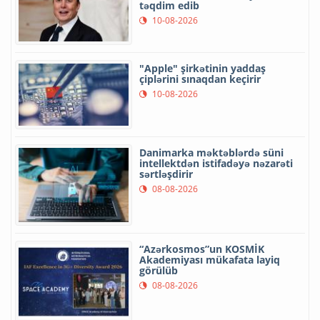
təqdim edib
10-08-2026
"Apple" şirkətinin yaddaş
çiplərini sınaqdan keçirir
10-08-2026
Danimarka məktəblərdə süni
intellektdən istifadəyə nəzarəti
sərtləşdirir
08-08-2026
“Azərkosmos”un KOSMİK
Akademiyası mükafata layiq
görülüb
08-08-2026