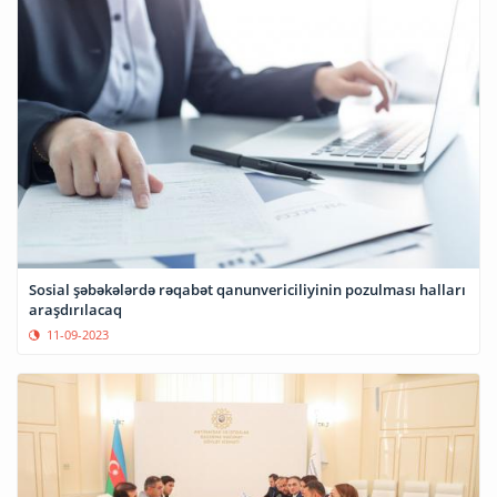
Sosial şəbəkələrdə rəqabət qanunvericiliyinin pozulması halları
araşdırılacaq
11-09-2023