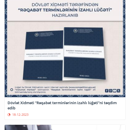
Dövlət Xidməti “Rəqabət terminlərinin izahlı lüğəti”ni təqdim
edib
18-12-2023