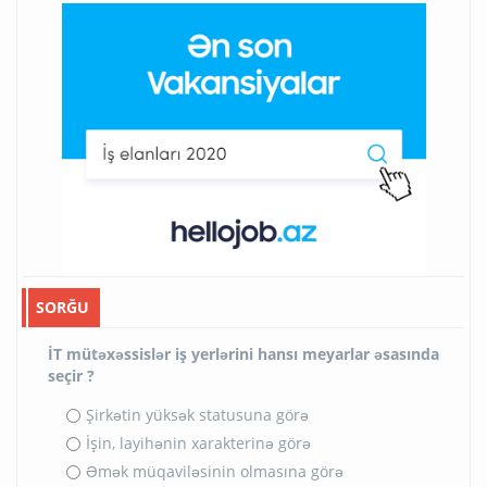
SORĞU
İT mütəxəssislər iş yerlərini hansı meyarlar əsasında
seçir ?
Şirkətin yüksək statusuna görə
İşin, layihənin xarakterinə görə
Əmək müqaviləsinin olmasına görə