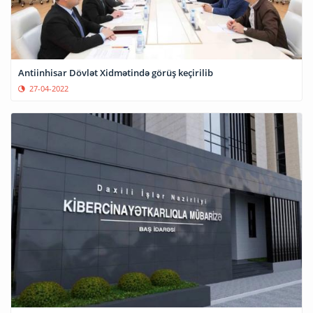
Antiinhisar Dövlət Xidmətində görüş keçirilib
27-04-2022