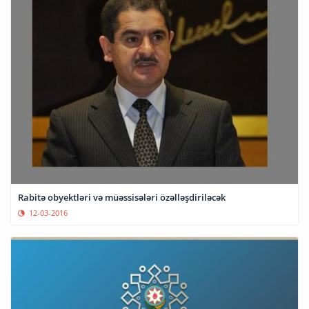
Rabitə obyektləri və müəssisələri özəlləşdiriləcək
12-03-2016