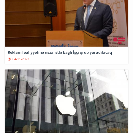
Reklam fəaliyyətinə nəzarətlə bağlı İşçi qrup yaradılacaq
04-11-2022