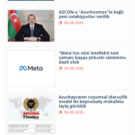
AZCON-a "Azərkosmos"la bağlı
yeni səlahiyyətlər verilib
06-08-2026
“Meta”nın süni intellekti test
zamanı başqa şirkətin sisteminə
daxil olub
06-08-2026
Azərbaycanın rəqəmsal idarəçilik
model iki beynəlxalq mükafata
layiq görülüb
06-08-2026