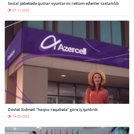
Sosial şəbəkədə qumar oyunlarını reklam edənlər saxlanılıb
07-11-2025
Dövlət Xidməti “haqsız rəqabətə” görə iş qaldırdı
14-05-2022