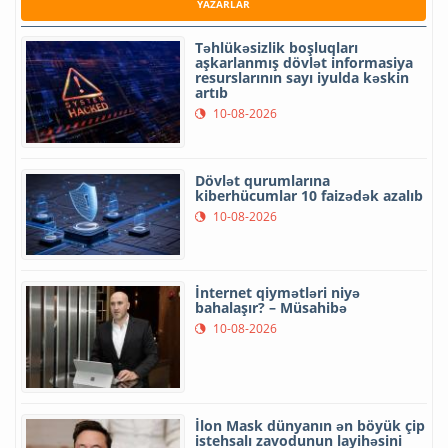
YAZARLAR
Təhlükəsizlik boşluqları
aşkarlanmış dövlət informasiya
resurslarının sayı iyulda kəskin
artıb
10-08-2026
Dövlət qurumlarına
kiberhücumlar 10 faizədək azalıb
10-08-2026
İnternet qiymətləri niyə
bahalaşır? – Müsahibə
10-08-2026
İlon Mask dünyanın ən böyük çip
istehsalı zavodunun layihəsini