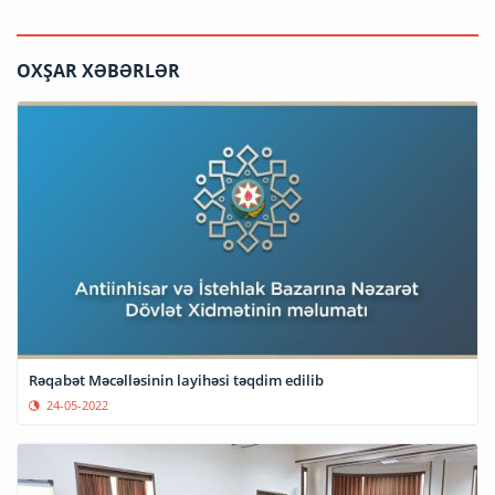
OXŞAR XƏBƏRLƏR
Rəqabət Məcəlləsinin layihəsi təqdim edilib
24-05-2022