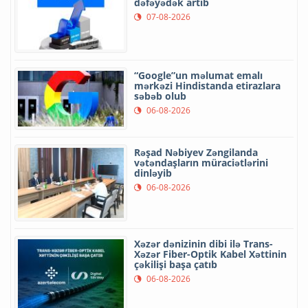
dəfəyədək artıb
07-08-2026
“Google”un məlumat emalı
mərkəzi Hindistanda etirazlara
səbəb olub
06-08-2026
Rəşad Nəbiyev Zəngilanda
vətəndaşların müraciətlərini
dinləyib
06-08-2026
Xəzər dənizinin dibi ilə Trans-
Xəzər Fiber-Optik Kabel Xəttinin
çəkilişi başa çatıb
06-08-2026