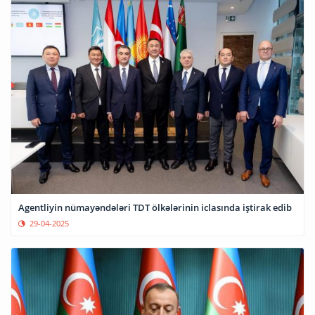
Agentliyin nümayəndələri TDT ölkələrinin iclasında iştirak edib
29-04-2025