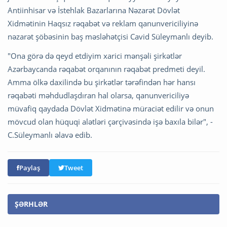
Antiinhisar və İstehlak Bazarlarına Nəzarət Dövlət
Xidmətinin Haqsız rəqabət və reklam qanunvericiliyinə
nəzarət şöbəsinin baş məsləhətçisi Cavid Süleymanlı deyib.
"Ona görə də qeyd etdiyim xarici mənşəli şirkətlər
Azərbaycanda rəqabət orqanının rəqabət predmeti deyil.
Amma ölkə daxilində bu şirkətlər tərəfindən hər hansı
rəqabəti məhdudlaşdıran hal olarsa, qanunvericiliyə
müvafiq qaydada Dövlət Xidmətinə müraciət edilir və onun
mövcud olan hüquqi alətləri çərçivəsində işə baxıla bilər", -
C.Süleymanlı əlavə edib.
Paylaş
Tweet
ŞƏRHLƏR