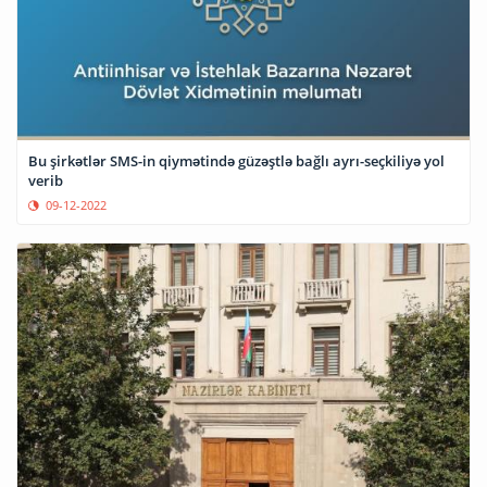
Bu şirkətlər SMS-in qiymətində güzəştlə bağlı ayrı-seçkiliyə yol
verib
09-12-2022