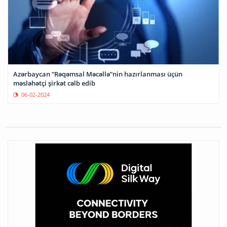
Azərbaycan “Rəqəmsal Məcəllə”nin hazırlanması üçün
məsləhətçi şirkət cəlb edib
06-02-2024