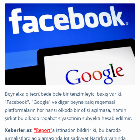
Beynəlxalq təcrübədə belə bir tənzimləyici baxış var ki,
"Facebook", "Google" və digər beynəlxalq rəqəmsal
platformaların hər hansı ölkədə bir ofisi açılmasa, həmin
şirkət bu ölkədə rəqabət siyasətinin subyekti hesab edilmir.
Xeberler.az
"Report"
a istinadən bildirir ki, bu barədə
jurnalistlərə açıqlamasında İqtisadiyyat Nazirliyi yanında