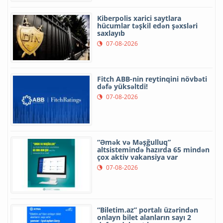
Kiberpolis xarici saytlara
hücumlar təşkil edən şəxsləri
saxlayıb
07-08-2026
Fitch ABB-nin reytinqini növbəti
dəfə yüksəltdi!
07-08-2026
“Əmək və Məşğulluq”
altsistemində hazırda 65 mindən
çox aktiv vakansiya var
07-08-2026
“Biletim.az” portalı üzərindən
onlayn bilet alanların sayı 2