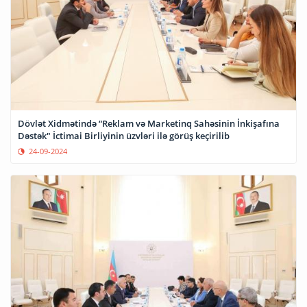
Dövlət Xidmətində “Reklam və Marketinq Sahəsinin İnkişafına
Dəstək" İctimai Birliyinin üzvləri ilə görüş keçirilib
24-09-2024