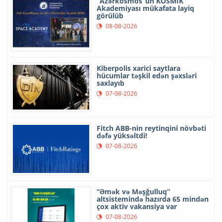
“Azərkosmos”un KOSMİK
Akademiyası mükafata layiq
görülüb
08-08-2026
Kiberpolis xarici saytlara
hücumlar təşkil edən şəxsləri
saxlayıb
07-08-2026
Fitch ABB-nin reytinqini növbəti
dəfə yüksəltdi!
07-08-2026
“Əmək və Məşğulluq”
altsistemində hazırda 65 mindən
çox aktiv vakansiya var
07-08-2026