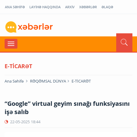
ANA SƏHİFƏ
LAYİHƏ HAQQINDA
ARXİV
XƏBƏRLƏR
ƏLAQƏ
E-TİCARƏT
Ana Səhifə
RƏQƏMSAL DÜNYA
E-TİCARƏT
“Google” virtual geyim sınağı funksiyasını
işə salıb
22-05-2025
18:44