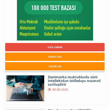
SON XƏBƏR
POPULYAR
YAZARLAR
Danimarka məktəblərdə süni
intellektdən istifadəyə nəzarəti
sərtləşdirir
08-08-2026