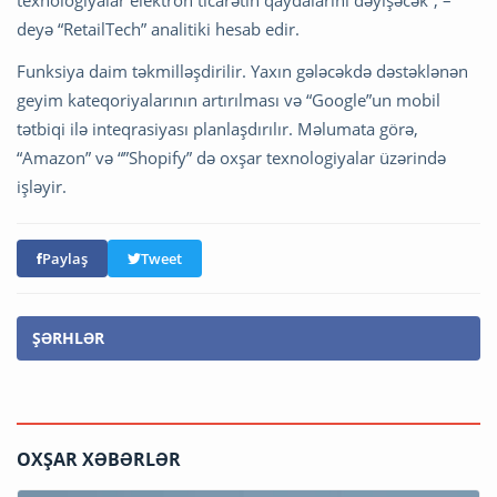
deyə “RetailTech” analitiki hesab edir.
Funksiya daim təkmilləşdirilir. Yaxın gələcəkdə dəstəklənən
geyim kateqoriyalarının artırılması və “Google”un mobil
tətbiqi ilə inteqrasiyası planlaşdırılır. Məlumata görə,
“Amazon” və “”Shopify” də oxşar texnologiyalar üzərində
işləyir.
Paylaş
Tweet
ŞƏRHLƏR
OXŞAR XƏBƏRLƏR