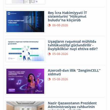
Beş İcra Hakimiyyəti İT
sistemlərini “Hökumət
buludu”na köçürüb
06-08-2026
Uşaqların rəqəmsal mühitdə
təhlükəsizliyi gücləndirilir -
Dəyişikliklər nəyi ehtiva edir?
05-08-2026
Azercell-dən illik “ZengimCELL”
xidməti
05-08-2026
Nazir Qazaxıstanın Prezident
Administrasiyası rəhbərinin