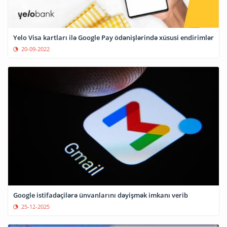
Yelo Visa kartları ilə Google Pay ödənişlərində xüsusi endirimlər
20-09-2022
Google istifadəçilərə ünvanlarını dəyişmək imkanı verib
25-12-2025