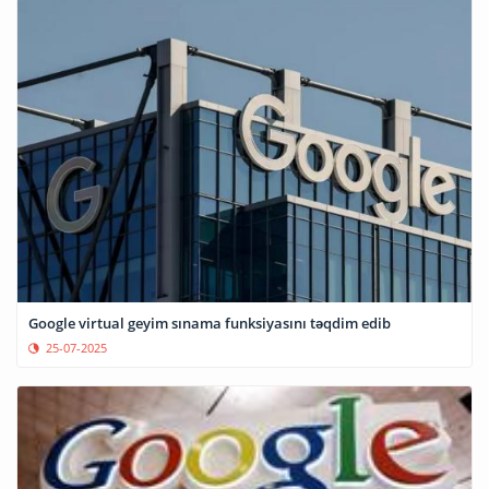
Google virtual geyim sınama funksiyasını təqdim edib
25-07-2025