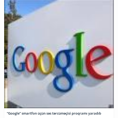
“Google” smartfon üçün səs tərcüməçisi proqramı yaradıb