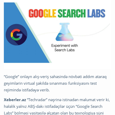
“Google” onlayn alış-veriş sahəsində növbəti addım ataraq
geyimlərin virtual şəkildə sınanması funksiyasını test
rejimində istifadəyə verib.
Xeberler.az
“Techradar” nəşrinə istinadən məlumat verir ki,
hələlik yalnız ABŞ-dakı istifadəçilər üçün “Google Search
Labs” bölməsi vasitəsilə əlçatan olan bu texnologiya süni