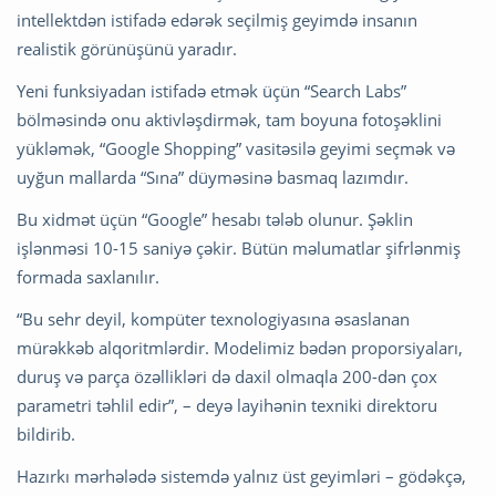
intellektdən istifadə edərək seçilmiş geyimdə insanın
realistik görünüşünü yaradır.
Yeni funksiyadan istifadə etmək üçün “Search Labs”
bölməsində onu aktivləşdirmək, tam boyuna fotoşəklini
yükləmək, “Google Shopping” vasitəsilə geyimi seçmək və
uyğun mallarda “Sına” düyməsinə basmaq lazımdır.
Bu xidmət üçün “Google” hesabı tələb olunur. Şəklin
işlənməsi 10-15 saniyə çəkir. Bütün məlumatlar şifrlənmiş
formada saxlanılır.
“Bu sehr deyil, kompüter texnologiyasına əsaslanan
mürəkkəb alqoritmlərdir. Modelimiz bədən proporsiyaları,
duruş və parça özəllikləri də daxil olmaqla 200-dən çox
parametri təhlil edir”, – deyə layihənin texniki direktoru
bildirib.
Hazırkı mərhələdə sistemdə yalnız üst geyimləri – gödəkçə,