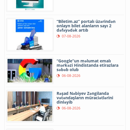
“Biletim.az” portalı üzərindən
onlayn bilet alanların sayı 2
dəfəyədək artıb
07-08-2026
“Google”un məlumat emalı
mərkəzi Hindistanda etirazlara
səbəb olub
06-08-2026
Rəşad Nəbiyev Zəngilanda
vətəndaşların müraciətlərini
dinləyib
06-08-2026