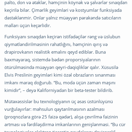
palto, don və ətəklər, həmçinin köynək və şalvarlar sınaqdan
keçirilə bilər. Çimərlik geyimləri və kostyumlar funksiyada
dəstəklənmir. Onlar yalnız müəyyən pərakəndə satıcıların
malları üçün keçərlidir.
Funksiyanı sınaqdan keçirən istifadəçilər rəng və üslubun
qiymətləndirilməsinin rahatlığını, həmçinin qırış və
drapirovkanın realistik emalını qeyd ediblər. Buna
baxmayaraq, sistemdə bədən proporsiyalarının
ötürülməsində müəyyən qeyri-dəqiqliklər qalır. Xüsusilə
Elvis Preslinin geyimləri kimi özəl obrazların sınanması
imkanı maraq doğurub. “Bu, moda üçün zaman maşını
kimidir”, – deyə Kaliforniyadan bir beta-tester bildirib.
Mütəxəssislər bu texnologiyanın üç əsas üstünlüyünü
vurğulayırlar: məhsulun qaytarılmasının azalması
(proqnozlara görə 25 faizə qədər), alışa çevrilmə faizinin
artması və fərdiləşdirmə imkanlarının genişlənməsi. “Bu cür
texnologiyalar elektron ticarətin qaydalarını dəyişəcək”, –