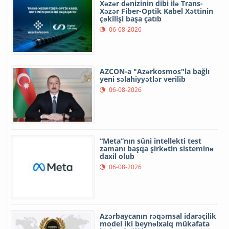
Xəzər dənizinin dibi ilə Trans-
Xəzər Fiber-Optik Kabel Xəttinin
çəkilişi başa çatıb
06-08-2026
AZCON-a "Azərkosmos"la bağlı
yeni səlahiyyətlər verilib
06-08-2026
“Meta”nın süni intellekti test
zamanı başqa şirkətin sisteminə
daxil olub
06-08-2026
Azərbaycanın rəqəmsal idarəçilik
model iki beynəlxalq mükafata