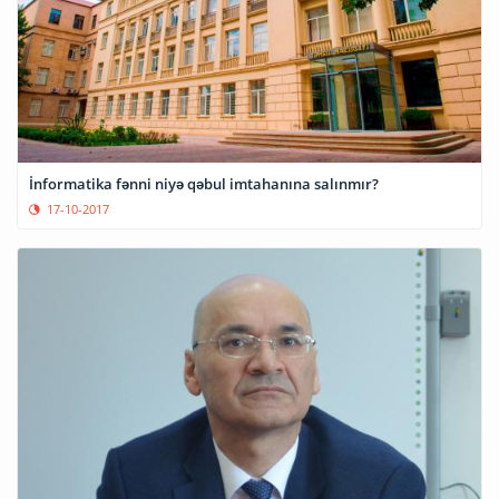
İnformatika fənni niyə qəbul imtahanına salınmır?
17-10-2017