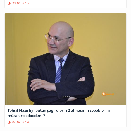
23-06-2015
Təhsil Nazirliyi bütün şagirdlərin 2 almasının səbəblərini
müzakirə edəcəkmi ?
04-09-2019