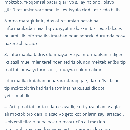
məktəbə, "Rəqəmsal bacarıqlar" və s. layihələrlə , əlavə
güclü resurslar xərcləməklə keyfiyyətə ciddi təsir edə bilib.
Amma maraqlıdır ki, dövlət resursları hesabına
İnformatikadan hazırlıq vəziyyətinə kəskin təsir edə biləcək
bu amil ilk İnformatika imtahanından sonrakı durumda necə
nəzərə alınacaq?
3. İnformatika tədris olunmayan və ya İnformatikanın digər
ixtisasll müəlimlər tərəfindən tədris olunan məktəblər (bu tip
məktəblər isə yetərincədir) müəyyən olunmalıdır.
İnformatika imtahanını nəzərə alaraq qarşıdakı dövrdə bu
tip məktəblərin kadrlarla təminatına xüsusi diqqət
yetirilməlidir
4. Artıq məktəblərdən daha savadlı, kod yaza bilən uşaqlar
ali məktəblərə daxil olacaq və getdikcə onların sayı artacaq .
Universitetlərin buna hazır olması üçün ali məktəb
müəllimlərinin peşəkarlığının artırılmasına ciddi diqqət