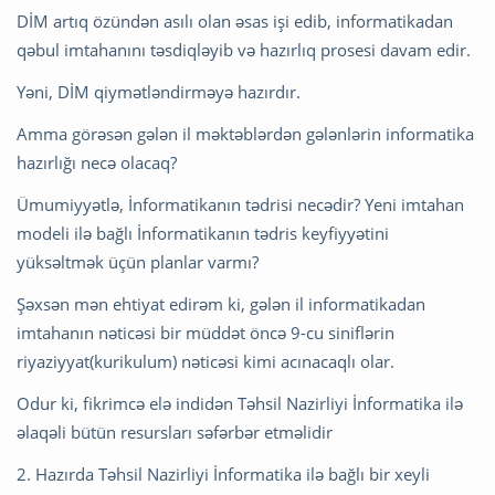
DİM artıq özündən asılı olan əsas işi edib, informatikadan
qəbul imtahanını təsdiqləyib və hazırlıq prosesi davam edir.
Yəni, DİM qiymətləndirməyə hazırdır.
Amma görəsən gələn il məktəblərdən gələnlərin informatika
hazırlığı necə olacaq?
Ümumiyyətlə, İnformatikanın tədrisi necədir? Yeni imtahan
modeli ilə bağlı İnformatikanın tədris keyfiyyətini
yüksəltmək üçün planlar varmı?
Şəxsən mən ehtiyat edirəm ki, gələn il informatikadan
imtahanın nəticəsi bir müddət öncə 9-cu siniflərin
riyaziyyat(kurikulum) nəticəsi kimi acınacaqlı olar.
Odur ki, fikrimcə elə indidən Təhsil Nazirliyi İnformatika ilə
əlaqəli bütün resursları səfərbər etməlidir
2. Hazırda Təhsil Nazirliyi İnformatika ilə bağlı bir xeyli