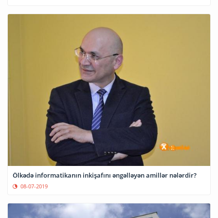
Ölkədə informatikanın inkişafını əngəlləyən amillər nələrdir?
08-07-2019