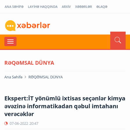
ANA SƏHİFƏ
LAYİHƏ HAQQINDA
ARXİV
XƏBƏRLƏR
ƏLAQƏ
RƏQƏMSAL DÜNYA
Ana Səhifə
RƏQƏMSAL DÜNYA
Ekspert:İT yönümlü ixtisas seçənlər kimya
əvəzinə informatikadan qəbul imtahanı
verəcəklər
07-06-2022
20:47