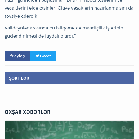
vəsaitlərini əldə etsinlər. Əlavə vəsaitlərin hazırlanmaısını da
tövsiyə edərdik.
Valideynlər arasında bu istiqamətdə maarifçilik işlərinin
gücləndirilməsi də faydalı olardı.”
Paylaş
Tweet
ŞƏRHLƏR
OXŞAR XƏBƏRLƏR