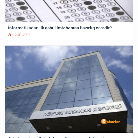
İnformatikadan ilk qəbul imtahanına hazırlıq necədir?
12-01-2022