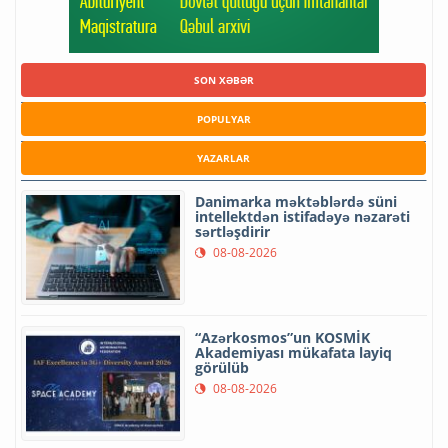
SON XƏBƏR
POPULYAR
YAZARLAR
Danimarka məktəblərdə süni
intellektdən istifadəyə nəzarəti
sərtləşdirir
08-08-2026
“Azərkosmos”un KOSMİK
Akademiyası mükafata layiq
görülüb
08-08-2026