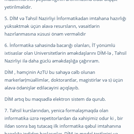
yetirilməlidir.
5. DİM və Təhsil Nazirliyi İnformatikadan imtahana hazırlığı
yüksəktmək üçün əlavə resursların, vəsaitlərin
hazırlanmasına xüsusi önəm verməlidir
6. İnformatika sahəsində bacarığı olanları, İT yönümlü
ixtisaslar olan Universitetlərin əməkdaşlarını DİM-lə , Təhsil
Nazirliyi ilə daha güclü əməkdaşlığa çağırıram.
DİM , həmçinin AzTU bu sahəyə cəlb olunan
markerlər(müəllimlər, doktorantlar, magistirlər və s) üçün
əlavə ödənişlər ediləcəyini açıqlayıb.
DİM artıq bu məqsədlə elektron sistem də qurub.
7. Təhsil kurslarından, yenicə formalaşmaqda olan
informatika üzrə repetitorlardan da xahişimiz odur ki , bir
ildən sonra baş tutacaq ilk informatika qəbul imtahanına
hazırlığa indidən başlasınlar. DİM-in model testlərini və