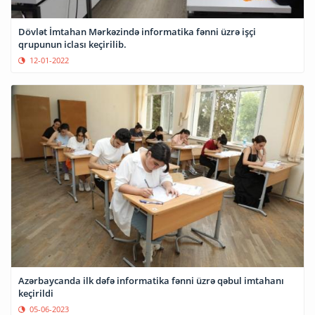
Dövlət İmtahan Mərkəzində informatika fənni üzrə işçi
qrupunun iclası keçirilib.
12-01-2022
Azərbaycanda ilk dəfə informatika fənni üzrə qəbul imtahanı
keçirildi
05-06-2023