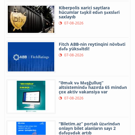
Kiberpolis xarici saytlara
hücumlar təşkil edən şəxsləri
saxlayıb
07-08-2026
Fitch ABB-nin reytinqini növbəti
dəfə yüksəltdi!
07-08-2026
“Əmək və Məşğulluq”
altsistemində hazırda 65 mindən
çox aktiv vakansiya var
07-08-2026
“Biletim.az” portalı üzərindən
onlayn bilet alanların sayı 2
dəfəyədək artıb