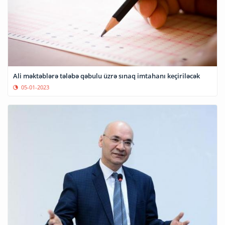
Ali məktəblərə tələbə qəbulu üzrə sınaq imtahanı keçiriləcək
05-01-2023