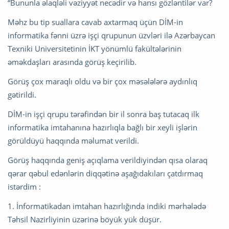
“Bununla əlaqləli vəziyyət necədir və hansı gözləntilər var?
Məhz bu tip suallara cavab axtarmaq üçün DİM-in
informatika fənni üzrə işçi qrupunun üzvləri ilə Azərbaycan
Texniki Universitetinin İKT yönümlü fakültələrinin
əməkdaşları arasında görüş keçirilib.
Görüş çox maraqlı oldu və bir çox məsələlərə aydınlıq
gətirildi.
DİM-in işçi qrupu tərəfindən bir il sonra baş tutacaq ilk
informatika imtahanına hazırlıqla bağlı bir xeyli işlərin
görüldüyü haqqında məlumat verildi.
Görüş haqqında geniş açıqlama verildiyindən qısa olaraq
qərar qəbul edənlərin diqqətinə aşağıdakıları çatdırmaq
istərdim :
1. İnformatikadan imtahan hazırlığında indiki mərhələdə
Təhsil Nazirliyinin üzərinə böyük yük düşür.