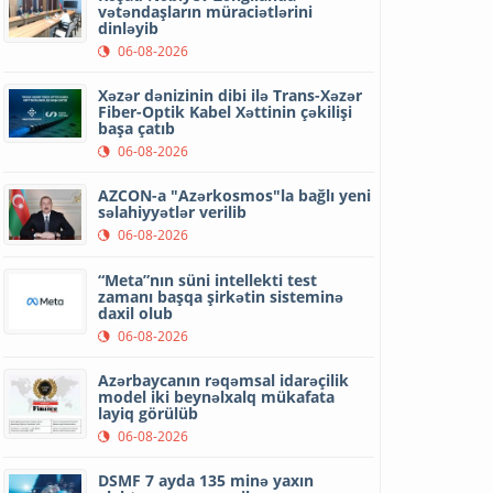
vətəndaşların müraciətlərini
dinləyib
06-08-2026
Xəzər dənizinin dibi ilə Trans-Xəzər
Fiber-Optik Kabel Xəttinin çəkilişi
başa çatıb
06-08-2026
AZCON-a "Azərkosmos"la bağlı yeni
səlahiyyətlər verilib
06-08-2026
“Meta”nın süni intellekti test
zamanı başqa şirkətin sisteminə
daxil olub
06-08-2026
Azərbaycanın rəqəmsal idarəçilik
model iki beynəlxalq mükafata
layiq görülüb
06-08-2026
DSMF 7 ayda 135 minə yaxın