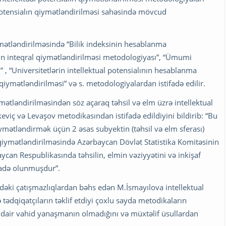
potensialın qiymətləndirilməsi sahəsində mövcud
ymətləndirilməsində “Bilik indeksinin hesablanma
nın inteqral qiymətləndirilməsi metodologiyası”, “Ümumi
, “Universitetlərin intellektual potensialının hesablanma
qiymətləndirilməsi” və s. metodologiyalardan istifadə edilir.
mətləndirilməsindən söz açaraq təhsil və elm üzrə intellektual
viç və Levaşov metodikasından istifadə edildiyini bildirib: “Bu
ymətləndirmək üçün 2 əsas subyektin (təhsil və elm sferası)
n qiymətləndirilməsində Azərbaycan Dövlət Statistika Komitəsinin
ycan Respublikasında tәhsilin, elmin vәziyyәtini vә inkişaf
ifadə olunmuşdur”.
ndəki çatışmazlıqlardan bəhs edən M.İsmayılova intellektual
ə tədqiqatçıların təklif etdiyi çoxlu sayda metodikaların
air vahid yanaşmanın olmadığını və müxtəlif üsullardan