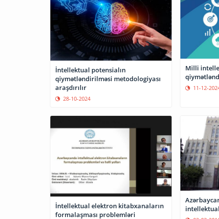
Milli intel
İntellektual potensialın
qiymətləndi
qiymətləndirilməsi metodologiyası
araşdırılır
11-12-202
28-10-2024
Azərbaycan
İntellektual elektron kitabxanaların
intellektua
formalaşması problemləri