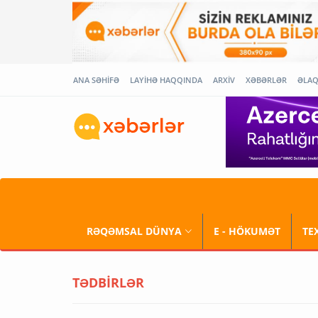
ANA SƏHİFƏ
LAYİHƏ HAQQINDA
ARXİV
XƏBƏRLƏR
ƏLA
RƏQƏMSAL DÜNYA
E - HÖKUMƏT
TE
TƏDBİRLƏR