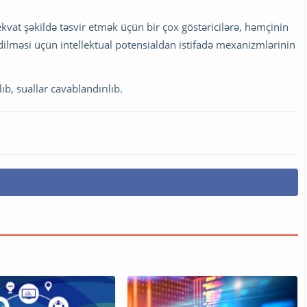
dekvat şəkildə təsvir etmək üçün bir çox göstəricilərə, həmçinin
dilməsi üçün intellektual potensialdan istifadə mexanizmlərinin
ıb, suallar cavablandırılıb.