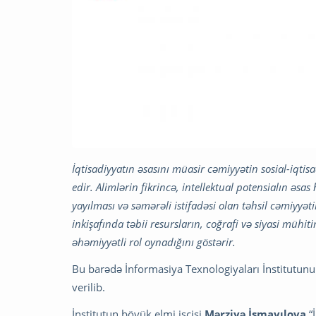
İqtisadiyyatın əsasını müasir cəmiyyətin sosial-iqtisad
edir.
Alimlərin fikrincə,
intellektual potensialın
əsas 
yayılması və səmərəli istifadəsi olan təhsil cəmiyyə
inkişafında təbii resursların, coğrafi və siyasi mühiti
əhəmiyyətli rol oynadığını göstərir.
Bu barədə İnformasiya Texnologiyaları İnstitutun
verilib.
İnstitutun böyük elmi işçisi
Mərziyə İsmayılova
“İ