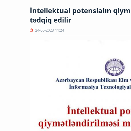
İntellektual potensialın qiy
tədqiq edilir
24-06-2023
11:24