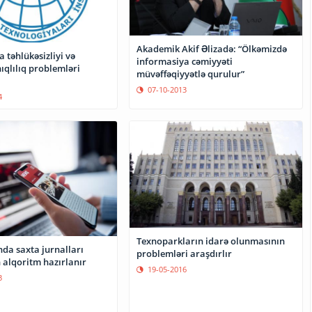
Akademik Akif Əlizadə: “Ölkəmizdə
 təhlükəsizliyi və
informasiya cəmiyyəti
ıqlılıq problemləri
müvəffəqiyyətlə qurulur”
07-10-2013
4
Texnoparkların idarə olunmasının
da saxta jurnalları
problemləri araşdırlır
 alqoritm hazırlanır
19-05-2016
3