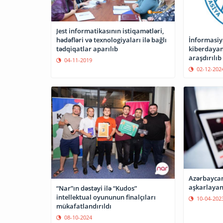
Jest informatikasının istiqamətləri,
İnformasiya
hədəfləri və texnologiyaları ilə bağlı
kiberdayan
tədqiqatlar aparılıb
araşdırılıb
04-11-2019
02-12-202
Azərbaycan
aşkarlayan
“Nar”ın dəstəyi ilə “Kudos”
intellektual oyununun finalçıları
10-04-202
mükafatlandırıldı
08-10-2024