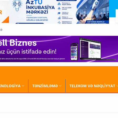
QƏ
XNOLOGİYA
TƏNZİMLƏMƏ
TELEKOM VƏ NƏQLİYYAT