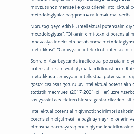
mövzusunda məruzə ilə çıxış edərək intellektual 
metodologiyalar haqqında ətraflı məlumat verib.
Məruzəçi qeyd edib ki, intellektual potensialın qi
metodologiyası”, “Ölkənin elmi-texniki potensialı
innovasiya indeksinin hesablanma metodologiyası” 
metodikası”, “Cəmiyyətin intelektual potensialının 
Sonra o, Azərbaycanda intellektual potensialın qiy
potensialın kəmiyyət qiymətləndirilməsi üçün Rutke
metodikada cəmiyyətin intellektual potensialını qi
göstəricisi əsas götürülür. İntellektual potensialı
statistik məcmuəsi (2017-2021-ci illər) üzrə Azәrba
sәviyyәsini әks etdirәn bir sıra göstәricilәrdən ist
İntellektual potensialın qiymətləndirilməsi sahəsi
potensialın ölçülməsi ilə bağlı ayrı-ayrı ölkələrin v
olmasına baxmayaraq onun qiymətləndirilməsinə d