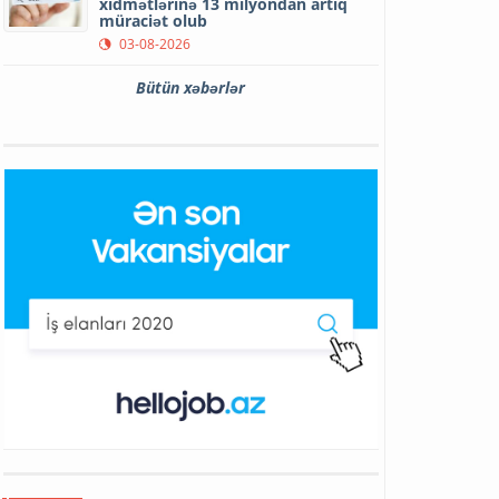
xidmətlərinə 13 milyondan artıq
müraciət olub
03-08-2026
Bütün xəbərlər