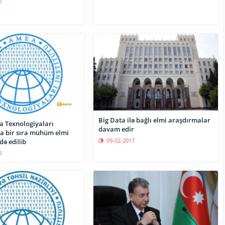
6
Big Data ilə bağlı elmi araşdırmalar
a Texnologiyaları
davam edir
da bir sıra mühüm elmi
09-02-2017
nəticələr əldə edilib
0