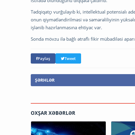
istifadə olunduğunu diqqətə çatdırıb.
Tədqiqatçı vurğulayıb ki, intellektual potensialı a
onun qiymətləndirilməsi və səmərəliliyinin yüksəl
işlənib hazırlanmasına ehtiyac var.
Sonda mövzu ilə bağlı ətraflı fikir mübadiləsi aparıl
Paylaş
Tweet
ŞƏRHLƏR
OXŞAR XƏBƏRLƏR