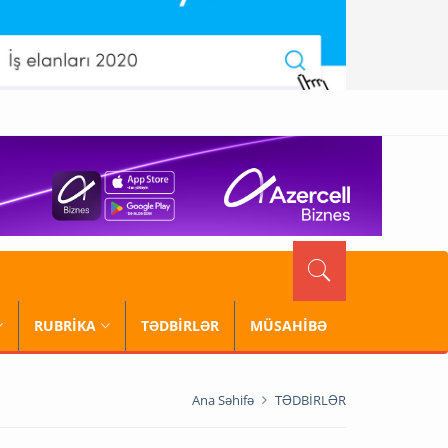
RUBRİKA
TƏDBİRLƏR
MÜSAHİBƏ
Ana Səhifə
TƏDBİRLƏR