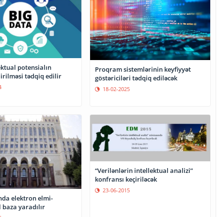
lektual potensialın
Proqram sistemlərinin keyfiyyət
rilməsi tədqiq edilir
göstəriciləri tədqiq ediləcək
4
18-02-2025
“Verilənlərin intellektual analizi”
konfransı keçiriləcək
23-06-2015
da elektron elmi-
l baza yaradılır