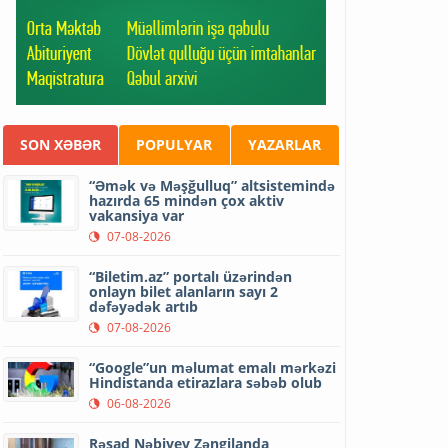
SON XƏBƏR
POPULYAR
YAZARLAR
“Əmək və Məşğulluq” altsistemində
hazırda 65 mindən çox aktiv
vakansiya var
07-08-2026
“Biletim.az” portalı üzərindən
onlayn bilet alanların sayı 2
dəfəyədək artıb
07-08-2026
“Google”un məlumat emalı mərkəzi
Hindistanda etirazlara səbəb olub
06-08-2026
Rəşad Nəbiyev Zəngilanda