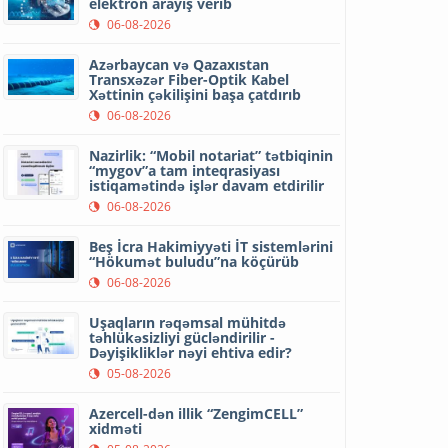
elektron arayış verib
06-08-2026
Azərbaycan və Qazaxıstan
Transxəzər Fiber-Optik Kabel
Xəttinin çəkilişini başa çatdırıb
06-08-2026
Nazirlik: “Mobil notariat” tətbiqinin
“mygov”a tam inteqrasiyası
istiqamətində işlər davam etdirilir
06-08-2026
Beş İcra Hakimiyyəti İT sistemlərini
“Hökumət buludu”na köçürüb
06-08-2026
Uşaqların rəqəmsal mühitdə
təhlükəsizliyi gücləndirilir -
Dəyişikliklər nəyi ehtiva edir?
05-08-2026
Azercell-dən illik “ZengimCELL”
xidməti