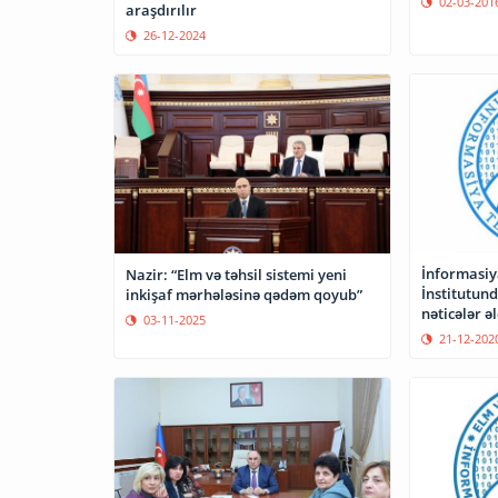
02-03-201
araşdırılır
26-12-2024
İnformasiy
Nazir: “Elm və təhsil sistemi yeni
İnstitutun
inkişaf mərhələsinə qədəm qoyub”
03-11-2025
21-12-202