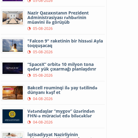
05-08-2026
Nazir Qazaxıstanın Prezident
Administrasiyası rəhbərinin
müavini ilə görüşüb
05-08-2026
"Falcon 9" raketinin bir hissəsi Ayla
toqquşacaq
05-08-2026
“SpaceX” orbitə 10 milyon tona
qədər yük çıxarmağı planlaşdırır
05-08-2026
Bakcell rouminqi ilə yay tətilində
dünyanı kəşf et
04-08-2026
Vətəndaşlar “mygov” üzərindən
FHN-ə müraciət edə biləcəklər
04-08-2026
İqtisadiyyat Nazirliyinin