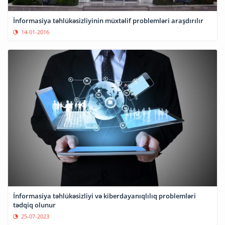
İnformasiya təhlükəsizliyinin müxtəlif problemləri araşdırılır
14-01-2016
İnformasiya təhlükəsizliyi və kiberdayanıqlılıq problemləri
tədqiq olunur
25-07-2023