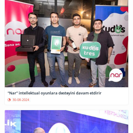
“Nar” intellektual oyunlara dəstəyini davam etdirir
30-08-2024