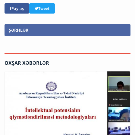
Paylaş
Tweet
ŞƏRHLƏR
OXŞAR XƏBƏRLƏR