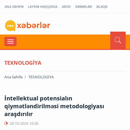
ANA SƏHİFƏ
LAYİHƏ HAQQINDA
ARXİV
XƏBƏRLƏR
ƏLAQƏ
TEXNOLOGİYA
Ana Səhifə
TEXNOLOGİYA
İntellektual potensialın
qiymətləndirilməsi metodologiyası
araşdırılır
28-10-2024
16:36