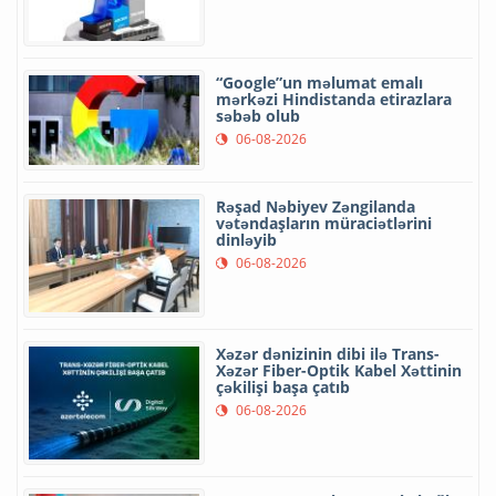
“Google”un məlumat emalı
mərkəzi Hindistanda etirazlara
səbəb olub
06-08-2026
Rəşad Nəbiyev Zəngilanda
vətəndaşların müraciətlərini
dinləyib
06-08-2026
Xəzər dənizinin dibi ilə Trans-
Xəzər Fiber-Optik Kabel Xəttinin
çəkilişi başa çatıb
06-08-2026