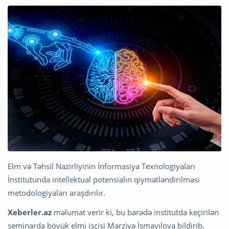
Elm və Təhsil Nazirliyinin İnformasiya Texnologiyaları
İnstitutunda intellektual potensialın qiymətləndirilməsi
metodologiyaları araşdırılır.
Xeberler.az
məlumat verir ki, bu barədə institutda keçirilən
seminarda böyük elmi işçisi Mərziyə İsmayılova bildirib.