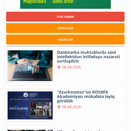
SON XƏBƏR
POPULYAR
YAZARLAR
Danimarka məktəblərdə süni
intellektdən istifadəyə nəzarəti
sərtləşdirir
08-08-2026
“Azərkosmos”un KOSMİK
Akademiyası mükafata layiq
görülüb
08-08-2026