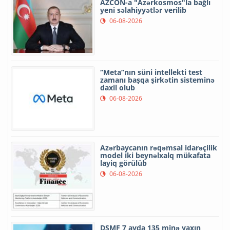
AZCON-a "Azərkosmos"la bağlı
yeni səlahiyyətlər verilib
06-08-2026
“Meta”nın süni intellekti test
zamanı başqa şirkətin sisteminə
daxil olub
06-08-2026
Azərbaycanın rəqəmsal idarəçilik
model iki beynəlxalq mükafata
layiq görülüb
06-08-2026
DSMF 7 ayda 135 minə yaxın