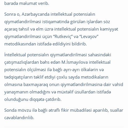
barədə məlumat verib.
Sonra o, Azərbaycanda intellektual potensialın
qiymətləndirilməsi istiqamətində görülən işlərdən söz
açaraq təhsil və elm üzrə intellektual potensialın kəmiyyət
qiymətləndirilməsi üçün “Rutkeviç” və “Levaşov”
metodikasından istifadə edildiyini bildirib.
İntellektual potensialın qiymətləndirilməsi sahəsindəki
çatışmazlıqlardan bəhs edən M.İsmayılova intellektual
potensialın ölçülməsi ilə bağlı ayrı-ayrı ölkələrin və
tədqiqatçıların təklif etdiyi çoxlu sayda metodikaların
olmasına baxmayaraq onun qiymətləndirilməsinə dair vahid
yanaşmanın olmadığını və müxtəlif üsullardan istifadə
olunduğunu diqqətə çatdırıb.
Sonda mövzu ilə bağlı ətraflı fikir mübadiləsi aparılıb, suallar
cavablandırılıb.