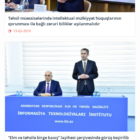
Təhsil müəssisələrində intellektual mülkiyyət hüquqlarının
qorunması ilə bağlı zəruri biliklər aşılanmalıdır
13-02-2019
“Elm və təhsilə birgə baxış” layihəsi çərçivəsində görüş keçirilib