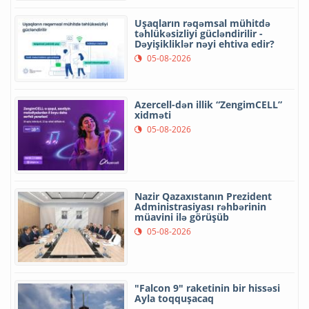
Uşaqların rəqəmsal mühitdə
təhlükəsizliyi gücləndirilir -
Dəyişikliklər nəyi ehtiva edir?
05-08-2026
Azercell-dən illik “ZengimCELL”
xidməti
05-08-2026
Nazir Qazaxıstanın Prezident
Administrasiyası rəhbərinin
müavini ilə görüşüb
05-08-2026
"Falcon 9" raketinin bir hissəsi
Ayla toqquşacaq