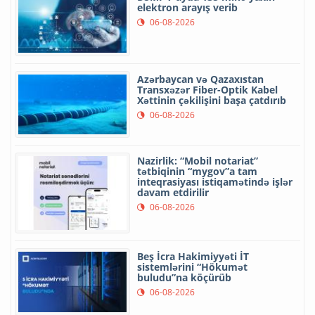
elektron arayış verib
06-08-2026
Azərbaycan və Qazaxıstan
Transxəzər Fiber-Optik Kabel
Xəttinin çəkilişini başa çatdırıb
06-08-2026
Nazirlik: “Mobil notariat”
tətbiqinin “mygov”a tam
inteqrasiyası istiqamətində işlər
davam etdirilir
06-08-2026
Beş İcra Hakimiyyəti İT
sistemlərini “Hökumət
buludu”na köçürüb
06-08-2026