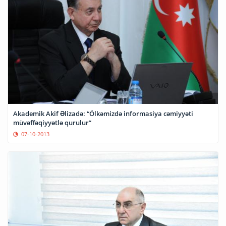
Akademik Akif Əlizadə: “Ölkəmizdə informasiya cəmiyyəti
müvəffəqiyyətlə qurulur”
07-10-2013