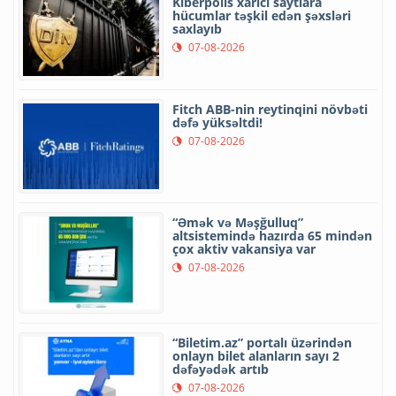
Kiberpolis xarici saytlara
hücumlar təşkil edən şəxsləri
saxlayıb
07-08-2026
Fitch ABB-nin reytinqini növbəti
dəfə yüksəltdi!
07-08-2026
“Əmək və Məşğulluq”
altsistemində hazırda 65 mindən
çox aktiv vakansiya var
07-08-2026
“Biletim.az” portalı üzərindən
onlayn bilet alanların sayı 2
dəfəyədək artıb
07-08-2026