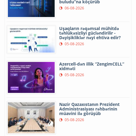
buludu”na köçürüb
06-08-2026
Uşaqların rəqəmsal mühitdə
təhlükəsizliyi gücləndirilir -
Dəyişikliklər nəyi ehtiva edir?
05-08-2026
Azercell-dən illik “ZengimCELL”
xidməti
05-08-2026
Nazir Qazaxıstanın Prezident
Administrasiyası rəhbərinin
müavini ilə görüşüb
05-08-2026