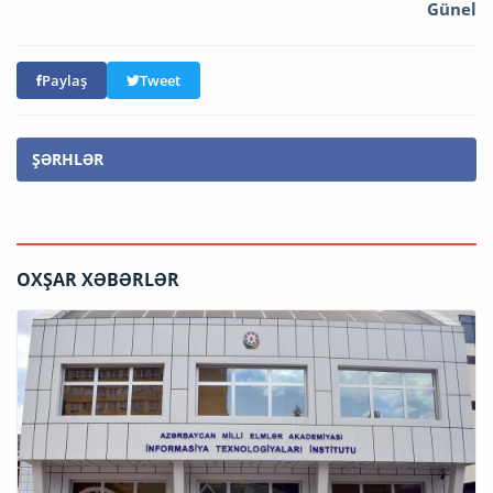
Günel
Paylaş
Tweet
ŞƏRHLƏR
OXŞAR XƏBƏRLƏR