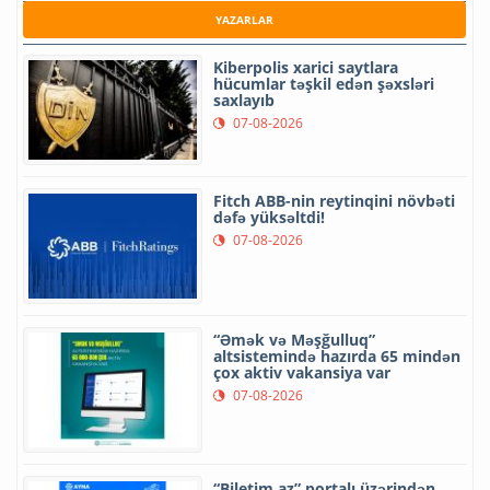
YAZARLAR
Kiberpolis xarici saytlara
hücumlar təşkil edən şəxsləri
saxlayıb
07-08-2026
Fitch ABB-nin reytinqini növbəti
dəfə yüksəltdi!
07-08-2026
“Əmək və Məşğulluq”
altsistemində hazırda 65 mindən
çox aktiv vakansiya var
07-08-2026
“Biletim.az” portalı üzərindən