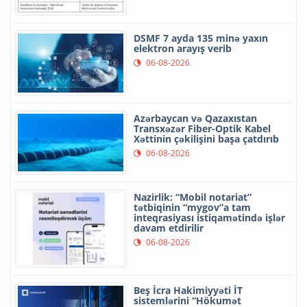
DSMF 7 ayda 135 minə yaxın
elektron arayış verib
06-08-2026
Azərbaycan və Qazaxıstan
Transxəzər Fiber-Optik Kabel
Xəttinin çəkilişini başa çatdırıb
06-08-2026
Nazirlik: “Mobil notariat”
tətbiqinin “mygov”a tam
inteqrasiyası istiqamətində işlər
davam etdirilir
06-08-2026
Beş İcra Hakimiyyəti İT
sistemlərini “Hökumət