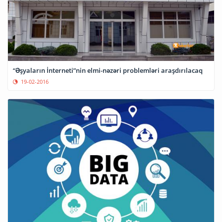
“Əşyaların İnterneti”nin elmi-nəzəri problemləri araşdırılacaq
19-02-2016