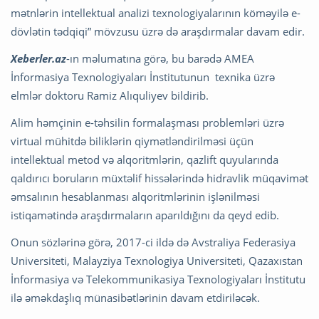
mətnlərin intellektual analizi texnologiyalarının köməyilə e-
dövlətin tədqiqi” mövzusu üzrə də araşdırmalar davam edir.
Xeberler.az
-ın məlumatına görə, bu barədə AMEA
İnformasiya Texnologiyaları İnstitutunun texnika üzrə
elmlər doktoru Ramiz Alıquliyev bildirib.
Alim həmçinin e-təhsilin formalaşması problemləri üzrə
virtual mühitdə biliklərin qiymətləndirilməsi üçün
intellektual metod və alqoritmlərin, qazlift quyularında
qaldırıcı boruların müxtəlif hissələrində hidravlik müqavimət
əmsalının hesablanması alqoritmlərinin işlənilməsi
istiqamətində araşdırmaların aparıldığını da qeyd edib.
Onun sözlərinə görə, 2017-ci ildə də Avstraliya Federasiya
Universiteti, Malayziya Texnologiya Universiteti, Qazaxıstan
İnformasiya və Telekommunikasiya Texnologiyaları İnstitutu
ilə əməkdaşlıq münasibətlərinin davam etdiriləcək.