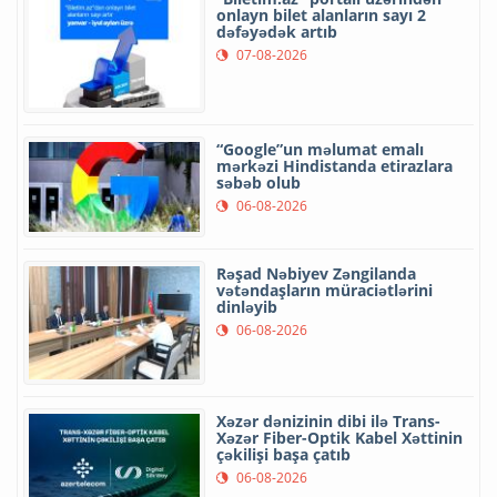
onlayn bilet alanların sayı 2
dəfəyədək artıb
07-08-2026
“Google”un məlumat emalı
mərkəzi Hindistanda etirazlara
səbəb olub
06-08-2026
Rəşad Nəbiyev Zəngilanda
vətəndaşların müraciətlərini
dinləyib
06-08-2026
Xəzər dənizinin dibi ilə Trans-
Xəzər Fiber-Optik Kabel Xəttinin
çəkilişi başa çatıb
06-08-2026