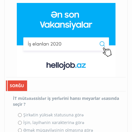
SORĞU
İT mütəxəssislər iş yerlərini hansı meyarlar əsasında
seçir ?
Şirkətin yüksək statusuna görə
İşin, layihənin xarakterinə görə
Əmək müqaviləsinin olmasına görə