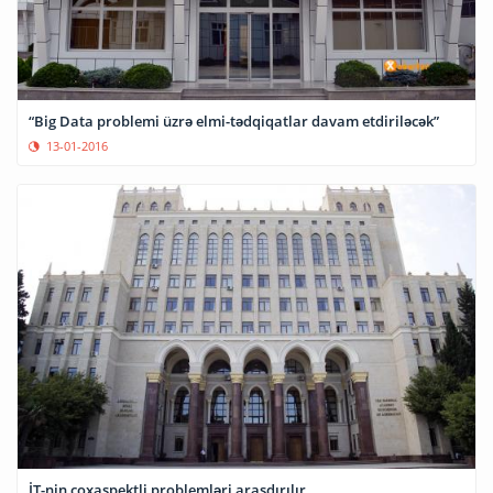
“Big Data problemi üzrə elmi-tədqiqatlar davam etdiriləcək”
13-01-2016
İT-nin çoxaspektli problemləri araşdırılır