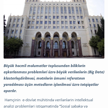
Böyük həcmli məlumatlar toplusundan biliklərin
aşkarlanması problemləri üzrə böyük verilənlərin (Big Data)
klasterləşdirilməsi, mətnlərin ümumi referatının
yaradılması üçün metodların işlənilməsi üzrə tətqiqatlar
aparılır.
Həmçinin e-dövlət mühitində verilənlərin intellektual
analizi problemləri istiqamətində “Sosial şəbəkə və