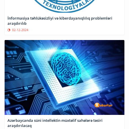
İnformasiya təhlükəsizliyi və kiberdayanıqlılıq problemləri
araşdırılıb
02-12-2024
Azərbaycanda süni intellektin müxtəlif sahələrə təsiri
araşdırılacaq