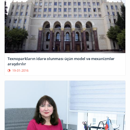
Texnoparkların idarə olunması üçün model və mexanizmlər
araşdırılır
19-01-2016