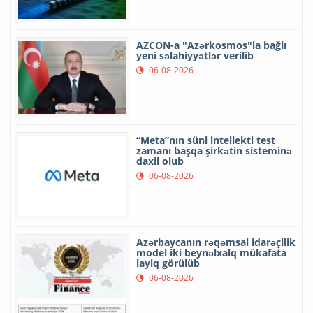
AZCON-a "Azərkosmos"la bağlı
yeni səlahiyyətlər verilib
06-08-2026
“Meta”nın süni intellekti test
zamanı başqa şirkətin sisteminə
daxil olub
06-08-2026
Azərbaycanın rəqəmsal idarəçilik
model iki beynəlxalq mükafata
layiq görülüb
06-08-2026