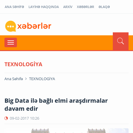
ANA SƏHİFƏ
LAYİHƏ HAQQINDA
ARXİV
XƏBƏRLƏR
ƏLAQƏ
TEXNOLOGİYA
Ana Səhifə
TEXNOLOGİYA
Big Data ilə bağlı elmi araşdırmalar
davam edir
09-02-2017
10:26