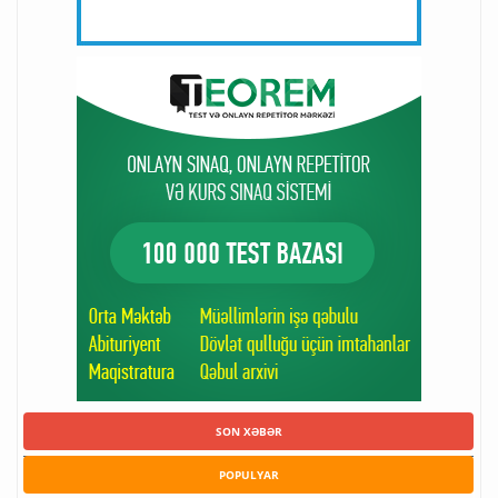
SON XƏBƏR
POPULYAR