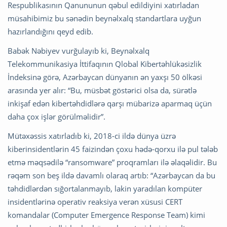
Respublikasının Qanununun qəbul edildiyini xatırladan
müsahibimiz bu sənədin beynəlxalq standartlara uyğun
hazırlandığını qeyd edib.
Babək Nəbiyev vurğulayıb ki, Beynəlxalq
Telekommunikasiya İttifaqının Qlobal Kibertəhlükəsizlik
İndeksinə görə, Azərbaycan dünyanın ən yaxşı 50 ölkəsi
arasında yer alır: “Bu, müsbət göstərici olsa da, sürətlə
inkişaf edən kibertəhdidlərə qarşı mübarizə aparmaq üçün
daha çox işlər görülməlidir”.
Mütəxəssis xatırladıb ki, 2018-ci ildə dünya üzrə
kiberinsidentlərin 45 faizindən çoxu hədə-qorxu ilə pul tələb
etmə məqsədilə “ransomware” proqramları ilə əlaqəlidir. Bu
rəqəm son beş ildə davamlı olaraq artıb: “Azərbaycan da bu
təhdidlərdən sığortalanmayıb, lakin yaradılan kompüter
insidentlərinə operativ reaksiya verən xüsusi CERT
komandalar (Computer Emergence Response Team) kimi