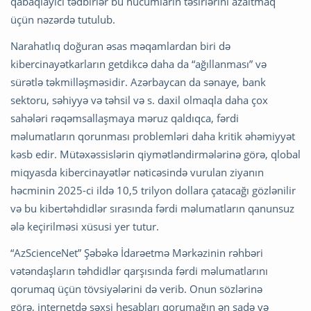
qabaqlayıcı tədbirlər bu hücumların təsirlərini azaltmaq
üçün nəzərdə tutulub.
Narahatlıq doğuran əsas məqamlardan biri də
kibercinayətkarların getdikcə daha da “ağıllanması” və
sürətlə təkmilləşməsidir. Azərbaycan da sənaye, bank
sektoru, səhiyyə və təhsil və s. daxil olmaqla daha çox
sahələri rəqəmsallaşmaya məruz qaldıqca, fərdi
məlumatların qorunması problemləri daha kritik əhəmiyyət
kəsb edir. Mütəxəssislərin qiymətləndirmələrinə görə, qlobal
miqyasda kibercinayətlər nəticəsində vurulan ziyanın
həcminin 2025-ci ildə 10,5 trilyon dollara çatacağı gözlənilir
və bu kibertəhdidlər sırasında fərdi məlumatların qanunsuz
ələ keçirilməsi xüsusi yer tutur.
“AzScienceNet” Şəbəkə İdarəetmə Mərkəzinin rəhbəri
vətəndaşların təhdidlər qarşısında fərdi məlumatlarını
qorumaq üçün tövsiyələrini də verib. Onun sözlərinə
görə, internetdə şəxsi hesabları qorumağın ən sadə və