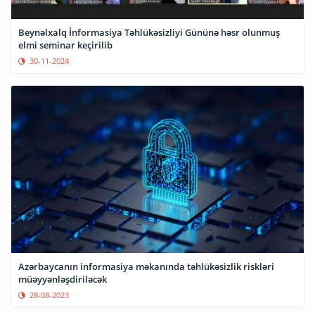
Beynəlxalq İnformasiya Təhlükəsizliyi Gününə həsr olunmuş
elmi seminar keçirilib
30-11-2024
Azərbaycanın informasiya məkanında təhlükəsizlik riskləri
müəyyənləşdiriləcək
28-08-2023