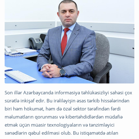
Son illər Azərbaycanda informasiya təhlükəsizliyi sahəsi çox
sürətlə inkişaf edir. Bu irəliləyişin əsas tərkib hissələrindən
biri həm hökumət, həm də özəl sektor tərəfindən fərdi
məlumatların qorunması və kibertəhdidlərdən müdafiə
etmək üçün müasir texnologiyaların və tənzimləyici
sənədlərin qəbul edilməsi olub. Bu istiqamətdə atılan