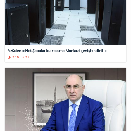
AzScienceNet Şəbəkə İdarəetmə Mərkəzi genişləndirilib
27-03-2023