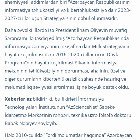
əhəmiyyətli addımlardan biri “Azərbaycan Respublikasının
informasiya təhlükəsizliyi və kibertəhlükəsizliyə dair 2023-
2027-ci illər üçün Strategiya”sının qəbul olunmasıdır.
Daha əvvəlki illərdə isə Prezident İlham Əliyevin müvafiq
Sərəncamı ilə təsdiq edilmiş “Azərbaycan Respublikasında
informasiya cəmiyyətinin inkişafına dair Milli Strategiyanın
həyata keçirilməsi üzrə 2016-2020-ci illər üçün Dövlət
Proqramı”nın həyata keçirilməsi ölkənin informasiya
məkanının təhlükəsizliyinin qorunması, əhalinin, özəl və
digər qurumların kibertəhlükəsizlik sahəsində hazırlıq və
məlumatlılıq səviyyəsi artırılması işinə böyük dəstək oldu.
Xeberler.az
bildirir ki, bu fikirləri İnformasiya
Texnologiyaları İnstitutunun “AzScienceNet” Şəbəkə
İdarəetmə Mərkəzinin rəhbəri, texnika üzrə fəlsəfə doktoru
Babək Nəbiyev söyləyib.
Hələ 2010-cu ildə “Fərdi məlumatlar haqqında” Azərbaycan