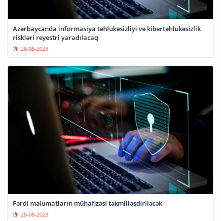
Azərbaycanda informasiya təhlükəsizliyi və kibertəhlükəsizlik
riskləri reyestri yaradılacaq
28-08-2023
Fərdi məlumatların mühafizəsi təkmilləşdiriləcək
28-08-2023