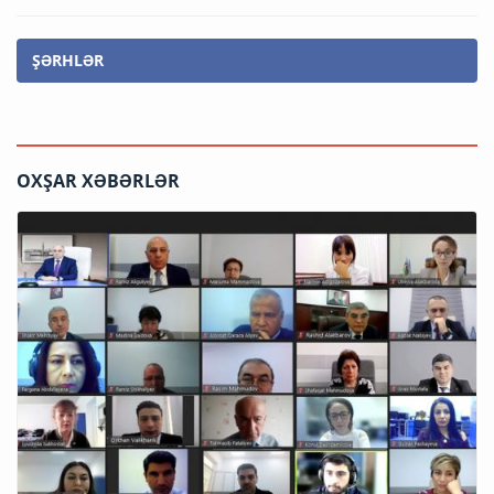
ŞƏRHLƏR
OXŞAR XƏBƏRLƏR