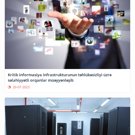
Kritik informasiya infrastrukturunun təhlükəsizliyi üzrə
səlahiyyətli orqanlar müəyyənləşib
20-07-2023