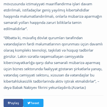
mövzusunda ictimaiyyəti maarifləndirmə işləri davam
etdirilməli, istifadəçilər geniş yayılmış kibertəhdidlər
haqqında məlumatlandırılmalı, onlarla mübarizə aparmağın
səmərəli yolları haqqında zəruri biliklərlə təmin
edilməlidirlər”.
“Əlbəttə ki, müvafiq dövlət qurumları tərəfindən
vətəndaşların fərdi məlumatlarının qorunması üçün davamlı
olaraq kompleks texnoloji, təşkilati və hüquqi tədbirlər
görülür. Lakin sürətlə rəqəmsallaşan cəmiyyətdə
kibercinayətkarlığa qarşı daha səmərəli mübarizə aparmaq
üçün biznes sektorunda fəaliyyət göstərən şirkətlərlə yanaşı,
vətəndaş cəmiyyəti sektoru, xüsusən də vətəndaşlar bu
kibertəhlükəsizlik tədbirlərində aktiv iştirak etməlidirlər”, –
deyə Babək Nəbiyev fikrini yekunlaşdırıb.(Azərtac)
Paylaş
Tweet