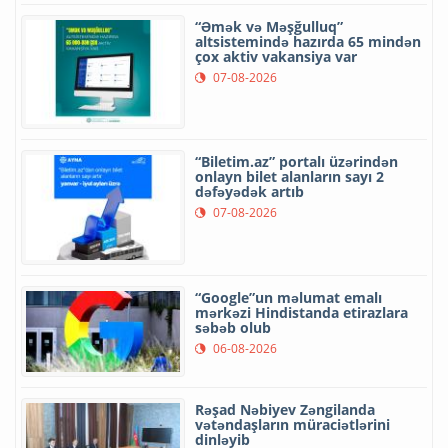
“Əmək və Məşğulluq”
altsistemində hazırda 65 mindən
çox aktiv vakansiya var
07-08-2026
“Biletim.az” portalı üzərindən
onlayn bilet alanların sayı 2
dəfəyədək artıb
07-08-2026
“Google”un məlumat emalı
mərkəzi Hindistanda etirazlara
səbəb olub
06-08-2026
Rəşad Nəbiyev Zəngilanda
vətəndaşların müraciətlərini
dinləyib