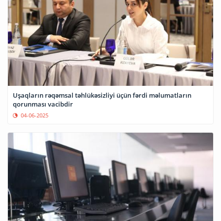
Uşaqların rəqəmsal təhlükəsizliyi üçün fərdi məlumatların
qorunması vacibdir
04-06-2025