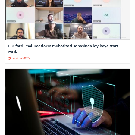
ETX fərdi məlumatların mühafizəsi sahəsində layihəyə start
verib
26-05-2026