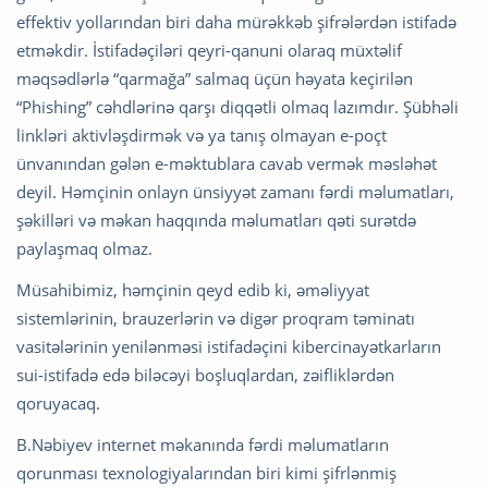
effektiv yollarından biri daha mürəkkəb şifrələrdən istifadə
etməkdir. İstifadəçiləri qeyri-qanuni olaraq müxtəlif
məqsədlərlə “qarmağa” salmaq üçün həyata keçirilən
“Phishing” cəhdlərinə qarşı diqqətli olmaq lazımdır. Şübhəli
linkləri aktivləşdirmək və ya tanış olmayan e-poçt
ünvanından gələn e-məktublara cavab vermək məsləhət
deyil. Həmçinin onlayn ünsiyyət zamanı fərdi məlumatları,
şəkilləri və məkan haqqında məlumatları qəti surətdə
paylaşmaq olmaz.
Müsahibimiz, həmçinin qeyd edib ki, əməliyyat
sistemlərinin, brauzerlərin və digər proqram təminatı
vasitələrinin yenilənməsi istifadəçini kibercinayətkarların
sui-istifadə edə biləcəyi boşluqlardan, zəifliklərdən
qoruyacaq.
B.Nəbiyev internet məkanında fərdi məlumatların
qorunması texnologiyalarından biri kimi şifrlənmiş