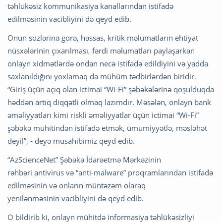
təhlükəsiz kommunikasiya kanallarından istifadə
edilməsinin vacibliyini də qeyd edib.
Onun sözlərinə görə, həssas, kritik məlumatların ehtiyat
nüsxələrinin çıxarılması, fərdi məlumatları paylaşarkən
onlayn xidmətlərdə ondan necə istifadə edildiyini və yadda
saxlanıldığını yoxlamaq da mühüm tədbirlərdən biridir.
“Giriş üçün açıq olan ictimai “Wi-Fi” şəbəkələrinə qoşulduqda
həddən artıq diqqətli olmaq lazımdır. Məsələn, onlayn bank
əməliyyatları kimi riskli əməliyyatlar üçün ictimai “Wi-Fi”
şəbəkə mühitindən istifadə etmək, ümumiyyətlə, məsləhət
deyil”, - deyə müsahibimiz qeyd edib.
“AzScienceNet” Şəbəkə İdarəetmə Mərkəzinin
rəhbəri antivirus və “anti-malware” proqramlarından istifadə
edilməsinin və onların müntəzəm olaraq
yenilənməsinin vacibliyini də qeyd edib.
O bildirib ki, onlayn mühitdə informasiya təhlükəsizliyi