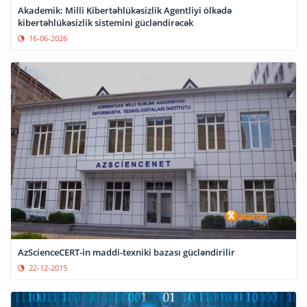
Akademik: Milli Kibertəhlükəsizlik Agentliyi ölkədə
kibertəhlükəsizlik sistemini gücləndirəcək
16-06-2026
AzScienceCERT-in maddi-texniki bazası gücləndirilir
22-12-2015