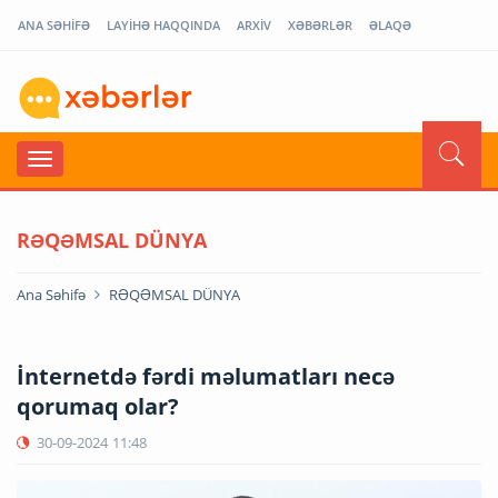
ANA SƏHİFƏ
LAYİHƏ HAQQINDA
ARXİV
XƏBƏRLƏR
ƏLAQƏ
RƏQƏMSAL DÜNYA
Ana Səhifə
RƏQƏMSAL DÜNYA
İnternetdə fərdi məlumatları necə
qorumaq olar?
30-09-2024
11:48