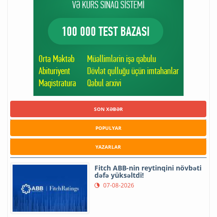
SON XƏBƏR
POPULYAR
YAZARLAR
Fitch ABB-nin reytinqini növbəti
dəfə yüksəltdi!
07-08-2026