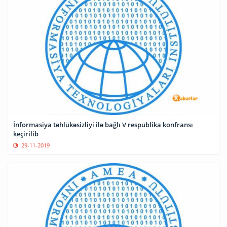
İnformasiya təhlükəsizliyi ilə bağlı V respublika konfransı
keçirilib
29-11-2019