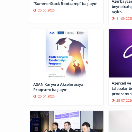
Azərbaycan
“SummerStack Bootcamp” başlayır
beynəlxalq 
20-05-2026
açılıb
11-09-202
Azercell və
ASAN Karyera Akselerasiya
tələbələr 
Proqramı başlayır
proqramına
20-04-2026
28-07-202