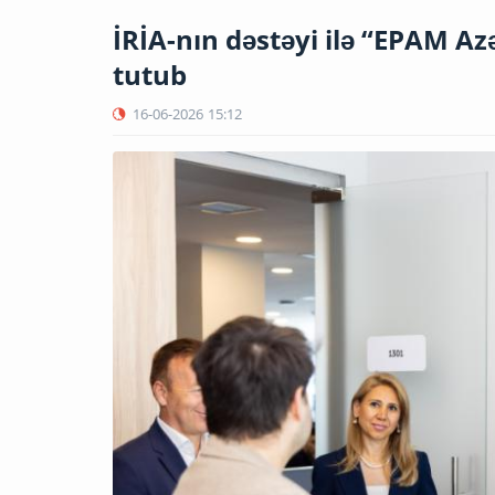
İRİA-nın dəstəyi ilə “EPAM Az
tutub
16-06-2026
15:12