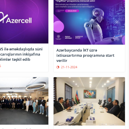
WS ilə əməkdaşlıqda süni
Azərbaycanda İKT üzrə
acarıqlarının inkişafına
ixtisasartırma proqramına start
limlər təşkil edib
verilir
6
21-11-2024