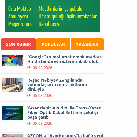
SON XƏBƏR
POPULYAR
YAZARLAR
“Google”un məlumat emalı mərkəzi
Hindistanda etirazlara səbəb olub
06-08-2026
Rəşad Nəbiyev Zəngilanda
vətəndaşların müraciətlərini
dinləyib
06-08-2026
Xəzər dənizinin dibi ilə Trans-Xəzər
Fiber-Optik Kabel Xəttinin çəkilişi
başa çatıb
06-08-2026
AZCON-a "Azərkosmos"la bağlı yeni