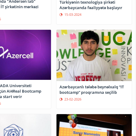
da "Andersen lab"
Türkiyənin texnologiya şirkəti
İT şirkətinin mərkəzi
Azərbaycanda fəaliyyətə başlayır
15-03-2024
5
 ADA Universiteti
Azərbaycanlı tələbə beynəlxalq “IT
üçün AI4Real Bootcamp
bootcamp” proqramına seçilib
 start verir
23-02-2026
6