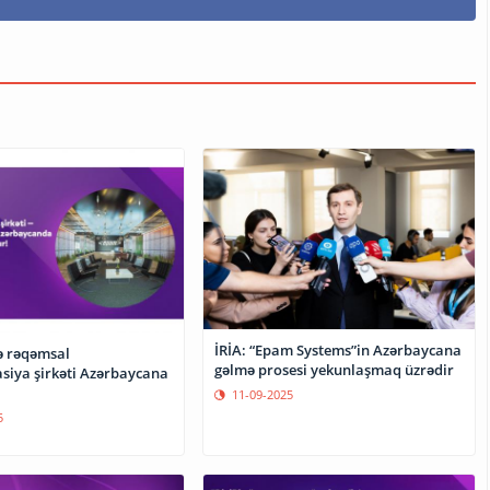
İRİA: “Epam Systems”in Azərbaycana
və rəqəmsal
gəlmə prosesi yekunlaşmaq üzrədir
siya şirkəti Azərbaycana
11-09-2025
5