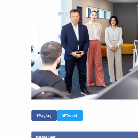
Paylaş
Tweet
ŞƏRHLƏR