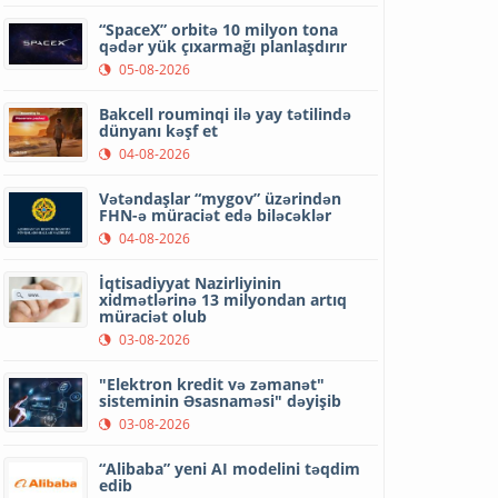
“SpaceX” orbitə 10 milyon tona
qədər yük çıxarmağı planlaşdırır
05-08-2026
Bakcell rouminqi ilə yay tətilində
dünyanı kəşf et
04-08-2026
Vətəndaşlar “mygov” üzərindən
FHN-ə müraciət edə biləcəklər
04-08-2026
İqtisadiyyat Nazirliyinin
xidmətlərinə 13 milyondan artıq
müraciət olub
03-08-2026
"Elektron kredit və zəmanət"
sisteminin Əsasnaməsi" dəyişib
03-08-2026
“Alibaba” yeni AI modelini təqdim
edib