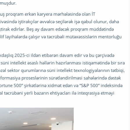
unmuşdur.
nmuş proqram erkən karyera mərhələsində olan İT
vəsində iştirakçılar əvvəlcə seçilərək işə qəbul olunur, daha
 iştirak edirlər. Beş ay davam edəcək proqram müddətində
f layihələrdə çalışır və təcrübəli mütəxəssislərin mentorluğu
kdaşlıq 2025-ci ildən etibarən davam edir və bu çərçivədə
üni intellekt əsaslı həllərin hazırlanması istiqamətində bir sıra
zəl sektor qurumlarına süni intellekt texnologiyalarının tətbiqi,
sformasiya proseslərinin sürətləndirilməsi sahələrində dəstək
“Fortune 500” şirkətlərinə xidmət edən və “S&P 500” indeksində
l təcrübəni yerli bazarın ehtiyacları ilə inteqrasiya etməyi