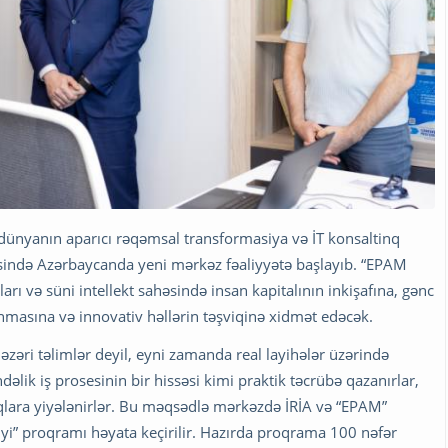
 dünyanın aparıcı rəqəmsal transformasiya və İT konsaltinq
əsində Azərbaycanda yeni mərkəz fəaliyyətə başlayıb. “EPAM
 və süni intellekt sahəsində insan kapitalının inkişafına, gənc
masına və innovativ həllərin təşviqinə xidmət edəcək.
əzəri təlimlər deyil, eyni zamanda real layihələr üzərində
dəlik iş prosesinin bir hissəsi kimi praktik təcrübə qazanırlar,
qlara yiyələnirlər. Bu məqsədlə mərkəzdə İRİA və “EPAM”
yi” proqramı həyata keçirilir. Hazırda proqrama 100 nəfər