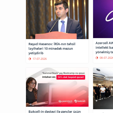
Azercell A
Rəşad Həsənov: İRİA-nın təhsil
intellekt b
layihələri 10 minədək məzun
yönəlmiş tə
yetişdirib
08-07-202
17-07-2026
Bakcell-in dəstəyi ilə gənclər üçün