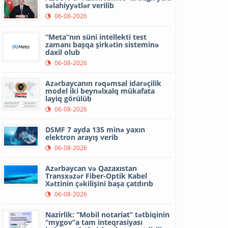
səlahiyyətlər verilib
06-08-2026
“Meta”nın süni intellekti test
zamanı başqa şirkətin sisteminə
daxil olub
06-08-2026
Azərbaycanın rəqəmsal idarəçilik
model iki beynəlxalq mükafata
layiq görülüb
06-08-2026
DSMF 7 ayda 135 minə yaxın
elektron arayış verib
06-08-2026
Azərbaycan və Qazaxıstan
Transxəzər Fiber-Optik Kabel
Xəttinin çəkilişini başa çatdırıb
06-08-2026
Nazirlik: “Mobil notariat” tətbiqinin
“mygov”a tam inteqrasiyası