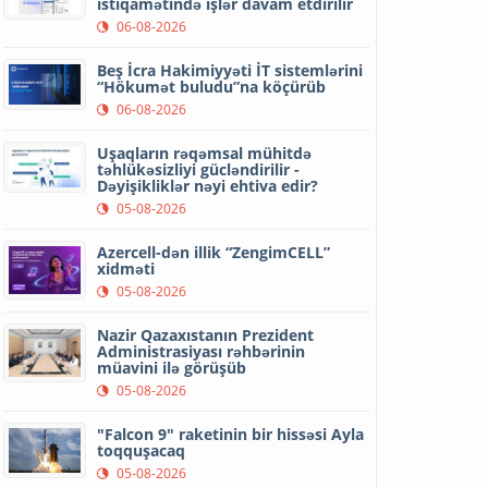
istiqamətində işlər davam etdirilir
06-08-2026
Beş İcra Hakimiyyəti İT sistemlərini
“Hökumət buludu”na köçürüb
06-08-2026
Uşaqların rəqəmsal mühitdə
təhlükəsizliyi gücləndirilir -
Dəyişikliklər nəyi ehtiva edir?
05-08-2026
Azercell-dən illik “ZengimCELL”
xidməti
05-08-2026
Nazir Qazaxıstanın Prezident
Administrasiyası rəhbərinin
müavini ilə görüşüb
05-08-2026
"Falcon 9" raketinin bir hissəsi Ayla
toqquşacaq
05-08-2026