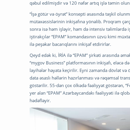
qəbul edilmişdir və 120 nəfər artıq işlə təmin ol
“İşə götür və öyrət” konsepti əsasında təşkil olu
mütəxəssislərinin inkişafına yönəlib. Proqram çərçi
sonra isə həm işləyir, həm də intensiv təlimlərdə
iştirakçılar “EPAM” komandasının üzvü kimi müxtəli
ilə peşəkar bacarıqlarını inkişaf etdirirlər.
Qeyd edək ki, İRİA ilə “EPAM” şirkəti arasında əmə
“mygov Business” platformasının inkişafı, eləcə də s
layihələr həyata keçirilir. Eyni zamanda dövlət və ö
data əsaslı həllərin hazırlanması və rəqəmsal tran
göstərilir. 55-dən çox ölkədə fəaliyyət göstərən, 
yer alan “EPAM” Azərbaycandakı fəaliyyəti ilə qloba
hədəfləyir.