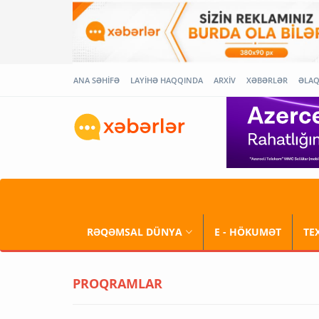
ANA SƏHİFƏ
LAYİHƏ HAQQINDA
ARXİV
XƏBƏRLƏR
ƏLA
RƏQƏMSAL DÜNYA
E - HÖKUMƏT
TE
PROQRAMLAR