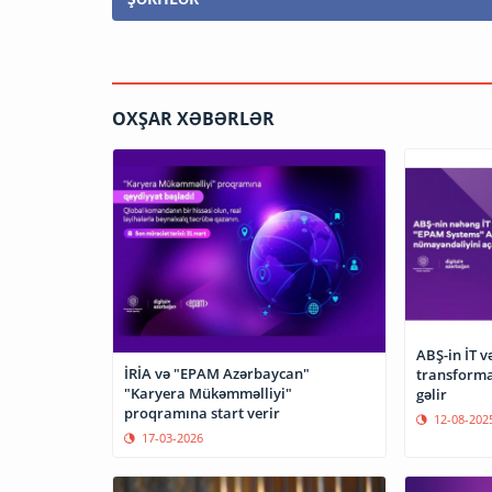
OXŞAR XƏBƏRLƏR
ABŞ-in İT 
İRİA və "EPAM Azərbaycan"
transforma
"Karyera Mükəmməlliyi"
gəlir
proqramına start verir
12-08-202
17-03-2026