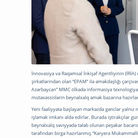
İnnovasiya və Rəqəmsal İnkişaf Agentliyinin (İRİA)
şirkətlərindən olan “EPAM” ilə əməkdaşlığı çərçiv
Azərbaycan” MMC ölkədə informasiya texnologiyaları
mütəxəssislərin beynəlxalq əmək bazarına hazırlan
Yeni fəaliyyətə başlayan mərkəzdə gənclər yalnız n
işləmək imkanı əldə edirlər. Burada iştirakçılar gün
beynəlxalq səviyyədə tələb olunan peşəkar bacarı
tərəfindən birgə hazırlanmış “Karyera Mükəmməlli