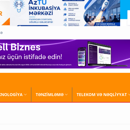
QƏ
XNOLOGİYA
TƏNZİMLƏMƏ
TELEKOM VƏ NƏQLİYYAT