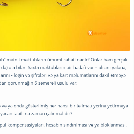
nıb” mətnli məktubların ümumi cəhəti nədir? Onlar həm gerçək
da) ola bilər. Saxta məktubların bir hədəfi var – alıcını yalana,
arını - login və şifrələri və ya kart məlumatlarını daxil etməyə
dan qorunmağın 6 səmərəli üsulu var:
ə ya onda göstərilmiş hər hansı bir təlimatı yerinə yetirməyə
əyəcan təbili nə zaman çalınmalıdır?
 pul kompensasiyaları, hesabın sındırılması və ya bloklanması,