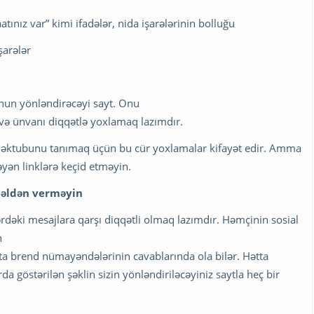
aatınız var” kimi ifadələr, nida işarələrinin bolluğu
şarələr
nun yönləndirəcəyi sayt. Onu
və ünvanı diqqətlə yoxlamaq lazımdır.
q məktubunu tanımaq üçün bu cür yoxlamalar kifayət edir. Amma
yən linklərə keçid etməyin.
ı əldən verməyin
dəki mesajlara qarşı diqqətli olmaq lazımdır. Həmçinin sosial
n
ta brend nümayəndələrinin cavablarında ola bilər. Hətta
 göstərilən şəklin sizin yönləndiriləcəyiniz saytla heç bir