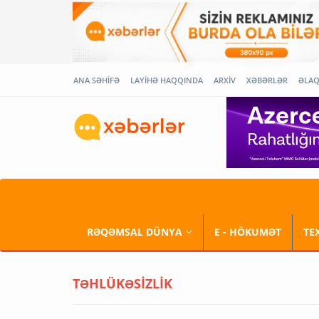
ANA SƏHİFƏ
LAYİHƏ HAQQINDA
ARXİV
XƏBƏRLƏR
ƏLA
RƏQƏMSAL DÜNYA
E - HÖKUMƏT
TE
TƏHLÜKƏSİZLİK