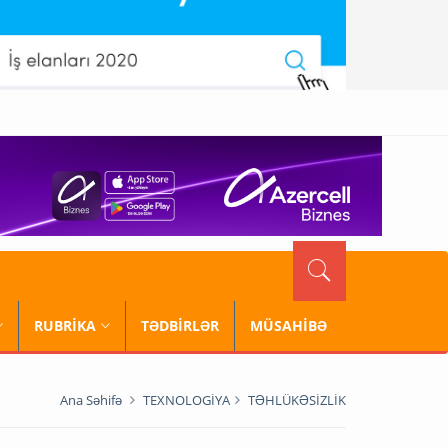
RUBRİKA
TƏDBİRLƏR
MÜSAHİBƏ
Ana Səhifə
TEXNOLOGİYA
TƏHLÜKƏSİZLİK