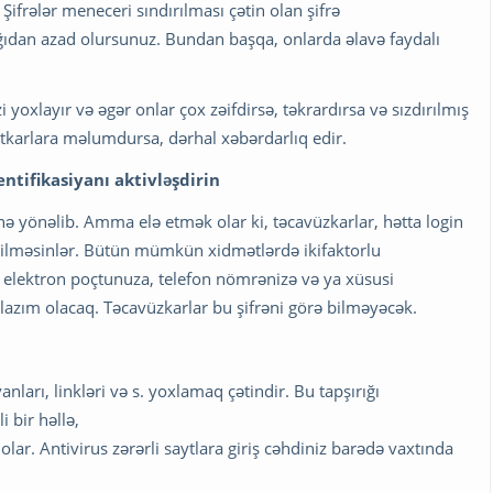
 Şifrələr meneceri sındırılması çətin olan şifrə
yğıdan azad olursunuz. Bundan başqa, onlarda əlavə faydalı
oxlayır və əgər onlar çox zəifdirsə, təkrardırsa və sızdırılmış
ətkarlara məlumdursa, dərhal xəbərdarlıq edir.
ntifikasiyanı aktivləşdirin
inə yönəlib. Amma elə etmək olar ki, təcavüzkarlar, hətta login
a bilməsinlər. Bütün mümkün xidmətlərdə ikifaktorlu
ün elektron poçtunuza, telefon nömrənizə və ya xüsusi
ə lazım olacaq. Təcavüzkarlar bu şifrəni görə bilməyəcək.
arı, linkləri və s. yoxlamaq çətindir. Bu tapşırığı
 bir həllə,
ar. Antivirus zərərli saytlara giriş cəhdiniz barədə vaxtında