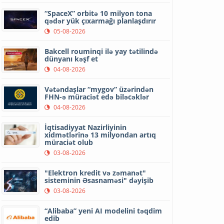
“SpaceX” orbitə 10 milyon tona
qədər yük çıxarmağı planlaşdırır
05-08-2026
Bakcell rouminqi ilə yay tətilində
dünyanı kəşf et
04-08-2026
Vətəndaşlar “mygov” üzərindən
FHN-ə müraciət edə biləcəklər
04-08-2026
İqtisadiyyat Nazirliyinin
xidmətlərinə 13 milyondan artıq
müraciət olub
03-08-2026
"Elektron kredit və zəmanət"
sisteminin Əsasnaməsi" dəyişib
03-08-2026
“Alibaba” yeni AI modelini təqdim
edib