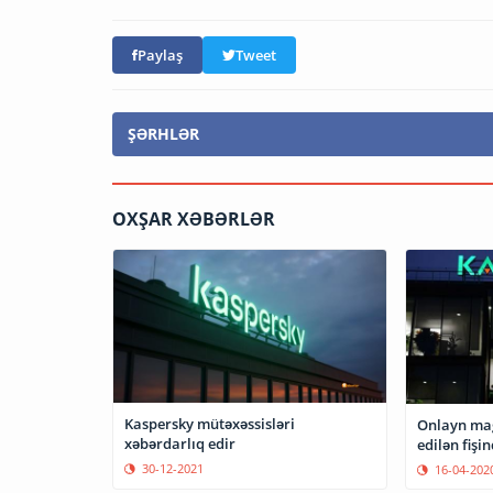
Paylaş
Tweet
ŞƏRHLƏR
OXŞAR XƏBƏRLƏR
Kaspersky mütəxəssisləri
Onlayn mağ
xəbərdarlıq edir
30-12-2021
16-04-202