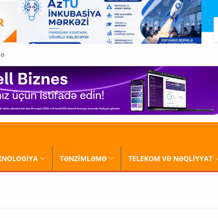
QƏ
XNOLOGİYA
TƏNZİMLƏMƏ
TELEKOM VƏ NƏQLİYYAT