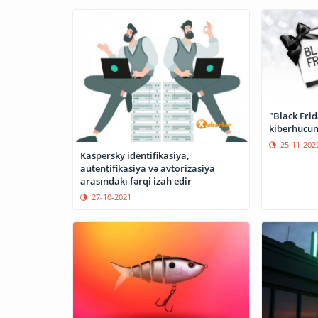
"Black Fri
kiberhücum
25-11-202
Kaspersky identifikasiya,
autentifikasiya və avtorizasiya
arasındakı fərqi izah edir
27-10-2021