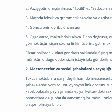
2. Vəziyyətin qızışdırılması. “Təcili!” və “Sadəcə 3 s
3. Mətndə leksik və qrammatik səhvlər və qəribə i
4. Göndərənin qəribə ünvan adı
5. Əgər varsa, məktubdakı əlavə. Daha doğrusu, o
görmək üçün siçan oxunu linkin üzərinə gətirmək 
Əksər hallarda kütləvi göndəriş şəklindəki fişin
mümkün olduğu qədər sizin istəyinizlə göndərilmə
2. Messencerlər və sosial şəbəkələrdə sayıqlığ
Təkcə məktublara qarşı deyil, həm də messencerlər
şəbəkələrdə: yem rolunu oynayan link dostunuzu
Facebookdakı paylaşımında və ya Twitter-dəki sax
bannerlərə də şübhə ilə yanaşmaq lazımdır – onlarda
əlaqəsi olmaya bilər.