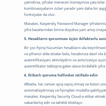
çətindirsə, şifrələr meneceri köməyinizə çata bilər.
kombinasiyalarını özləri yaradır yəni daha bir qa
funksiyalar da olur.
Məsələn, Kaspersky Password Manager şifrələrinizi y
şifrə bazalarından birinə düşübsə yəni artıq cinay
5. Hesabların qorunması üçün ikifaktorlu aute
Bir çox fişinq hücumları hesabların ələ keçirilməs
və şifrənizi əldə etsələr belə, hesabınıza daxil ol
autentifikasiyanı aktivləşdirin və avtorizasiya üç
autentifikator tətbiqinə gələn əlavə birdəfəlik şifr
6. Etibarlı qoruma həllindən istifadə edin
Əlbəttə, hər zaman ayıq-sayıq olmaq və bütün ünvanl
avtomatlaşdırmaq və fişinqdən müdafiə qabiliyyətli
məsələn, Kaspersky Security Cloud-a etibar etmək ol
xəbərdarlıq edir və təhdidi bloklayır.