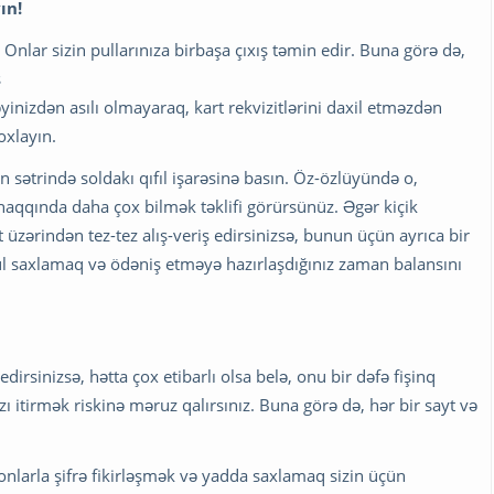
ın!
 Onlar sizin pullarınıza birbaşa çıxış təmin edir. Buna görə də,
ş
yinizdən asılı olmayaraq, kart rekvizitlərini daxil etməzdən
oxlayın.
an sətrində soldakı qıfıl işarəsinə basın. Öz-özlüyündə o,
haqqında daha çox bilmək təklifi görürsünüz. Əgər kiçik
et üzərindən tez-tez alış-veriş edirsinizsə, bunun üçün ayrıca bir
l saxlamaq və ödəniş etməyə hazırlaşdığınız zaman balansını
dirsinizsə, hətta çox etibarlı olsa belə, onu bir dəfə fişinq
 itirmək riskinə məruz qalırsınız. Buna görə də, hər bir sayt və
nlarla şifrə fikirləşmək və yadda saxlamaq sizin üçün