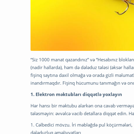
“Siz 1000 manat qazandınız” və “Hesabınız blokla
(nadir hallarda), həm də dələduz tələsi (əksər hallar
fişinq saytına daxil olmağa və orada gizli məlumatl
inandırmaqdır. Fişinq hücumunu tanımağın və on
1. Elektron məktubları diqqətlə yoxlayın
Hər hansı bir məktubu alarkən ona cavab verməyə v
tələsməyin: əvvəlcə vacib detallara diqqət edin. H
1. Cəlbedici mövzu. İri məbləğdə pul köçürmələri,
dələduzluq əməliyyatları