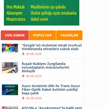
SON XƏBƏR
POPULYAR
YAZARLAR
“Google”un məlumat emalı mərkəzi
Hindistanda etirazlara səbəb olub
06-08-2026
Rəşad Nəbiyev Zəngilanda
vətəndaşların müraciətlərini
dinləyib
06-08-2026
Xəzər dənizinin dibi ilə Trans-Xəzər
Fiber-Optik Kabel Xəttinin çəkilişi
başa çatıb
06-08-2026
AZCON-a "Azərkosmos"la bağlı yeni