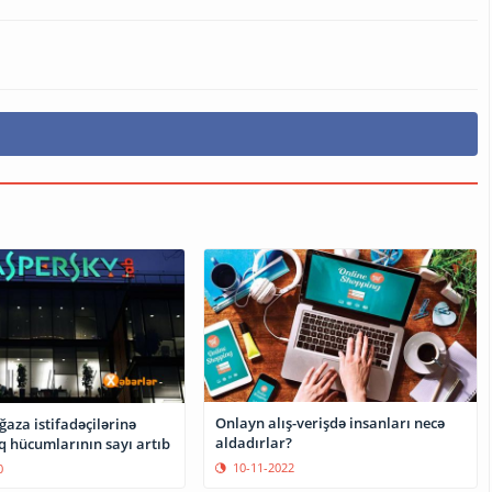
Onlayn alış-verişdə insanları necə
aza istifadəçilərinə
aldadırlar?
edilən fişinq hücumlarının sayı artıb
10-11-2022
0