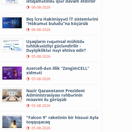
istiqamətində işlər davam etdirilir
06-08-2026
Beş İcra Hakimiyyəti İT sistemlərini
“Hökumət buludu”na köçürüb
06-08-2026
Uşaqların rəqəmsal mühitdə
təhlükəsizliyi gücləndirilir -
Dəyişikliklər nəyi ehtiva edir?
05-08-2026
Azercell-dən illik “ZengimCELL”
xidməti
05-08-2026
Nazir Qazaxıstanın Prezident
Administrasiyası rəhbərinin
müavini ilə görüşüb
05-08-2026
"Falcon 9" raketinin bir hissəsi Ayla
toqquşacaq
05-08-2026