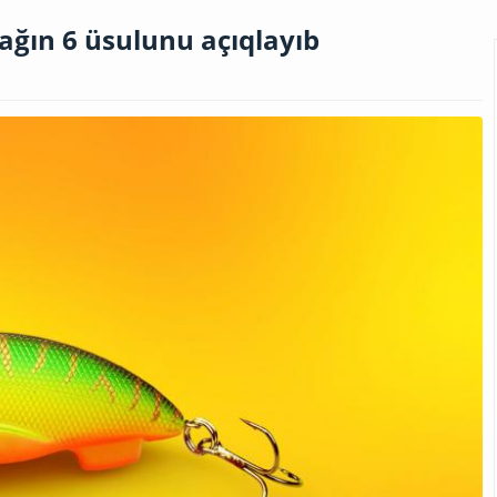
ğın 6 üsulunu açıqlayıb