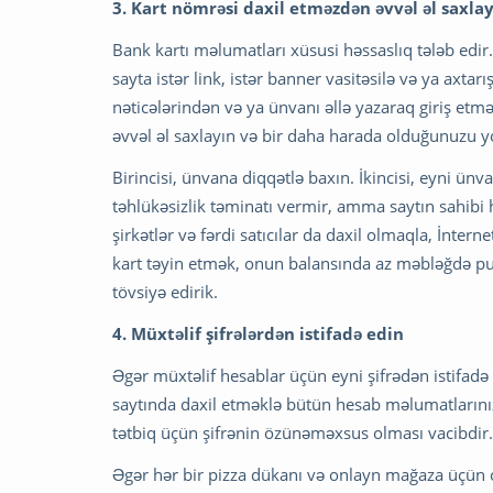
3. Kart nömrəsi daxil etməzdən əvvəl əl saxlay
Bank kartı məlumatları xüsusi həssaslıq tələb edir.
sayta istər link, istər banner vasitəsilə və ya axtarı
nəticələrindən və ya ünvanı əllə yazaraq giriş etmə
əvvəl əl saxlayın və bir daha harada olduğunuzu y
Birincisi, ünvana diqqətlə baxın. İkincisi, eyni ünv
təhlükəsizlik təminatı vermir, amma saytın sahibi 
şirkətlər və fərdi satıcılar da daxil olmaqla, İntern
kart təyin etmək, onun balansında az məbləğdə pu
tövsiyə edirik.
4. Müxtəlif şifrələrdən istifadə edin
Əgər müxtəlif hesablar üçün eyni şifrədən istifadə e
saytında daxil etməklə bütün hesab məlumatlarınızı
tətbiq üçün şifrənin özünəməxsus olması vacibdir.
Əgər hər bir pizza dükanı və onlayn mağaza üçün o