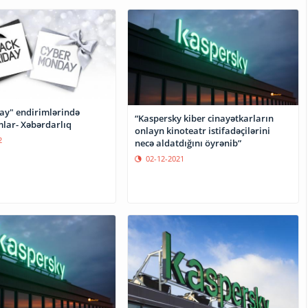
day" endirimlərində
“Kaspersky kiber cinayətkarların
lar- Xəbərdarlıq
onlayn kinoteatr istifadəçilərini
2
necə aldatdığını öyrənib”
02-12-2021