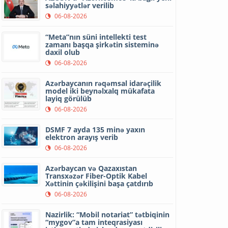
səlahiyyətlər verilib
06-08-2026
“Meta”nın süni intellekti test
zamanı başqa şirkətin sisteminə
daxil olub
06-08-2026
Azərbaycanın rəqəmsal idarəçilik
model iki beynəlxalq mükafata
layiq görülüb
06-08-2026
DSMF 7 ayda 135 minə yaxın
elektron arayış verib
06-08-2026
Azərbaycan və Qazaxıstan
Transxəzər Fiber-Optik Kabel
Xəttinin çəkilişini başa çatdırıb
06-08-2026
Nazirlik: “Mobil notariat” tətbiqinin
“mygov”a tam inteqrasiyası