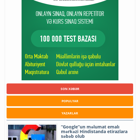
SON XƏBƏR
POPULYAR
YAZARLAR
“Google”un məlumat emalı
mərkəzi Hindistanda etirazlara
səbəb olub