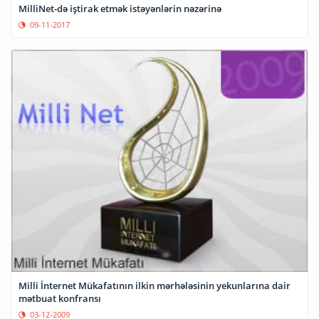
MilliNet-də iştirak etmək istəyənlərin nəzərinə
09-11-2017
Milli İnternet Mükafatının ilkin mərhələsinin yekunlarına dair
mətbuat konfransı
03-12-2009