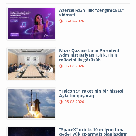
Azercell-dən illik “ZengimCELL”
xidməti
05-08-2026
Nazir Qazaxıstanın Prezident
Administrasiyası rəhbərinin
müavini ilə görüşüb
05-08-2026
"Falcon 9" raketinin bir hissəsi
Ayla toqquşacaq
05-08-2026
“SpaceX” orbitə 10 milyon tona
qədər yük çıxarmağı planlaşdırır