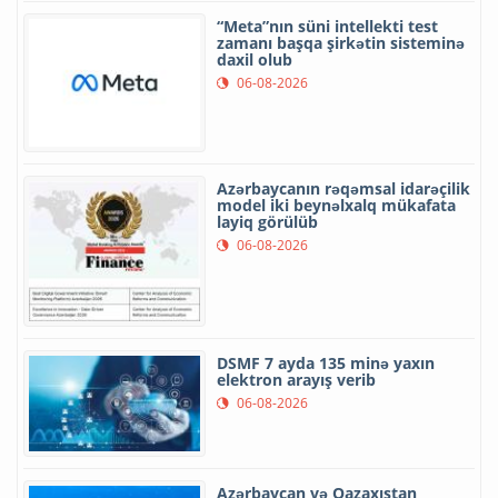
“Meta”nın süni intellekti test
zamanı başqa şirkətin sisteminə
daxil olub
06-08-2026
Azərbaycanın rəqəmsal idarəçilik
model iki beynəlxalq mükafata
layiq görülüb
06-08-2026
DSMF 7 ayda 135 minə yaxın
elektron arayış verib
06-08-2026
Azərbaycan və Qazaxıstan