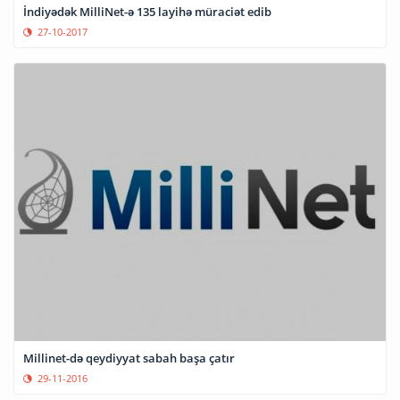
İndiyədək MilliNet-ə 135 layihə müraciət edib
27-10-2017
Millinet-də qeydiyyat sabah başa çatır
29-11-2016