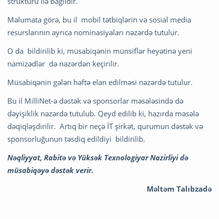
strukturu ilə bağlıdır.
Məlumata görə, bu il mobil tətbiqlərin və sosial media
resurslarının ayrıca nominasiyaları nəzərdə tutulur.
O da bildirilib ki, müsabiqənin münsiflər heyətinə yeni
namizədlər də nəzərdən keçirilir.
Müsabiqənin gələn həftə elan edilməsi nəzərdə tutulur.
Bu il MilliNet-ə dəstək və sponsorlar məsələsində də
dəyişiklik nəzərdə tutulub. Qeyd edilib ki, hazırda məsələ
dəqiqləşdirilir. Artıq bir neçə İT şirkət, qurumun dəstək və
sponsorluğunun təsdiq edildiyi bildirilib.
Nəqliyyat, Rabitə və Yüksək Texnologiyar Nazirliyi də
müsabiqəyə dəstək verir.
Məltəm Talıbzadə