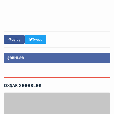
Paylaş
Tweet
ŞƏRHLƏR
OXŞAR XƏBƏRLƏR