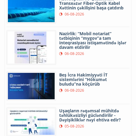
Transxəzər Fiber-Optik Kabel
Xəttinin çəkilişini başa çatdırıb
06-08-2026
Nazirlik: “Mobil notariat”
tətbiqinin “mygov”a tam
inteqrasiyası istiqamətində işlər
davam etdirilir
06-08-2026
Beş İcra Hakimiyyəti İT
sistemlərini “Hökumət
buludu”na köçürüb
06-08-2026
Uşaqların rəqəmsal mühitdə
təhlükəsizliyi gücləndirilir -
Dəyişikliklər nəyi ehtiva edir?
05-08-2026