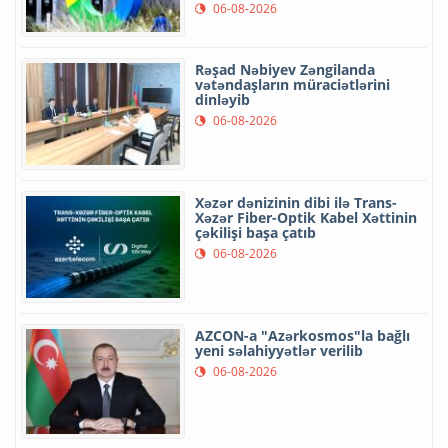
06-08-2026
Rəşad Nəbiyev Zəngilanda
vətəndaşların müraciətlərini
dinləyib
06-08-2026
Xəzər dənizinin dibi ilə Trans-
Xəzər Fiber-Optik Kabel Xəttinin
çəkilişi başa çatıb
06-08-2026
AZCON-a "Azərkosmos"la bağlı
yeni səlahiyyətlər verilib
06-08-2026