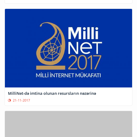
MilliNet-də imtina olunan resursların nəzərinə
21-11-2017