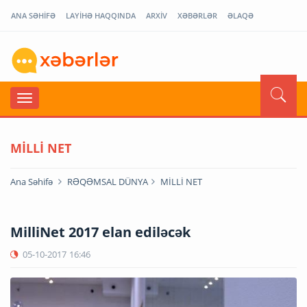
ANA SƏHİFƏ
LAYİHƏ HAQQINDA
ARXİV
XƏBƏRLƏR
ƏLAQƏ
MİLLİ NET
Ana Səhifə
RƏQƏMSAL DÜNYA
MİLLİ NET
MilliNet 2017 elan ediləcək
05-10-2017
16:46