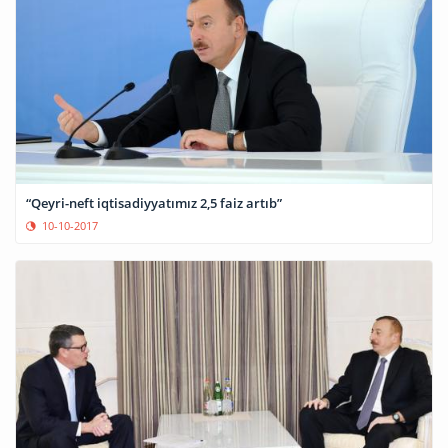
“Qeyri-neft iqtisadiyyatımız 2,5 faiz artıb”
10-10-2017