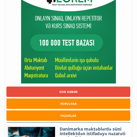
SON XƏBƏR
POPULYAR
YAZARLAR
Danimarka məktəblərdə süni
intellektdən istifadəyə nəzarəti