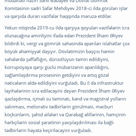
müdafiəsi naziri Sahil Babayev və Dövlət Gömrük
Komitəsinin sədri Səfər Mehdiyev 2018-ci ildə görülən işlər
və qarşıda duran vəzifələr haqqında məruzə etdilər.
Yekun nitqində 2019-cu ildə qarşıya qoyulan vəzifələrin icra
olunacağına əminliyini ifadə edən Prezident İlham Əliyev
bildirdi ki, vergi və gömrük sahəsində aparılan islahatlar çox
böyük əhəmiyyət daşıyır. Dövlətimizin başçısı həmin
sahələrdə şəffaflığın, dürüstlüyün təmin edildiyini,
korrupsiyaya qarşı güclü mübarizənin aparıldığını,
sağlamlaşdırma prosesinin getdiyini və artıq gözəl
nəticələrin əldə edildiyini vurğuladı. Bu il də infrastruktur
layihələrinin icra ediləcəyini deyən Prezident İlham Əliyev
qazlaşdırma, içməli su təminatı, kənd və magistral yolların
salınması, meliorativ tədbirlərin görülməsi, məcburi
köçkünlərin, şəhid ailələri və Qarabağ əlillərinin, həmçinin
hərbçilərin sosial şəraitinin yaxşılaşdırılması ilə bağlı
tədbirlərin həyata keçiriləcəyini vurğuladı.