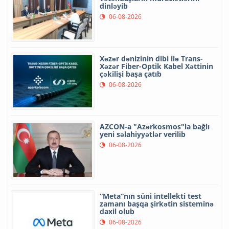
dinləyib
06-08-2026
Xəzər dənizinin dibi ilə Trans-
Xəzər Fiber-Optik Kabel Xəttinin
çəkilişi başa çatıb
06-08-2026
AZCON-a "Azərkosmos"la bağlı
yeni səlahiyyətlər verilib
06-08-2026
“Meta”nın süni intellekti test
zamanı başqa şirkətin sisteminə
daxil olub
06-08-2026