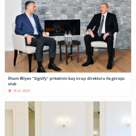
İlham Əliyev "Signify" şirkətinin baş icraçı direktoru ilə görüşü
olub
18-01-2023