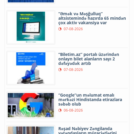
“Əmək və Məşğulluq”
altsistemində hazırda 65 mindən
çox aktiv vakansiya var
07-08-2026
“Biletim.az” portalı üzərindən
onlayn bilet alanların sayı 2
dəfəyədək artıb
07-08-2026
“Google”un məlumat emalı
mərkəzi Hindistanda etirazlara
səbəb olub
06-08-2026
Rəşad Nəbiyev Zəngilanda
vətəndaşların müraciətlərini