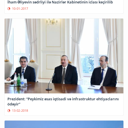
İham Əliyevin sədrliyi ilə Nazirlər Kabinetinin iclası keçirilib
10-01-2017
Prezident: “Peykimiz əsas iqtisadi və infrastruktur ehtiyaclarını
ödəyir”
13-02-2018