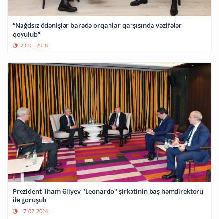
“Nağdsız ödənişlər barədə orqanlar qarşısında vəzifələr
qoyulub”
23-01-2018
Prezident İlham Əliyev "Leonardo" şirkətinin baş həmdirektoru
ilə görüşüb
17-02-2024