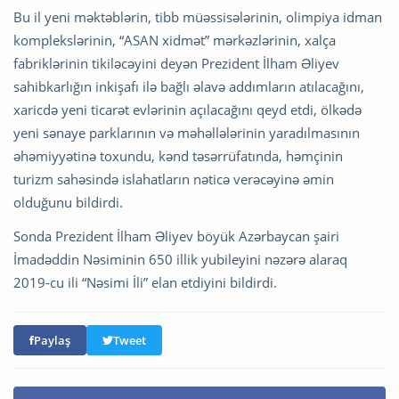
Bu il yeni məktəblərin, tibb müəssisələrinin, olimpiya idman
komplekslərinin, “ASAN xidmət” mərkəzlərinin, xalça
fabriklərinin tikiləcəyini deyən Prezident İlham Əliyev
sahibkarlığın inkişafı ilə bağlı əlavə addımların atılacağını,
xaricdə yeni ticarət evlərinin açılacağını qeyd etdi, ölkədə
yeni sənaye parklarının və məhəllələrinin yaradılmasının
əhəmiyyətinə toxundu, kənd təsərrüfatında, həmçinin
turizm sahəsində islahatların nəticə verəcəyinə əmin
olduğunu bildirdi.
Sonda Prezident İlham Əliyev böyük Azərbaycan şairi
İmadəddin Nəsiminin 650 illik yubileyini nəzərə alaraq
2019-cu ili “Nəsimi İli” elan etdiyini bildirdi.
Paylaş
Tweet