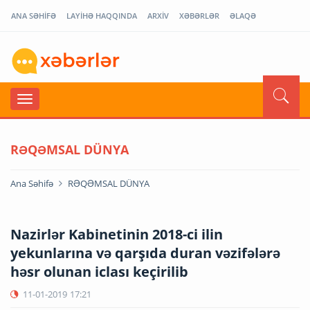
ANA SƏHİFƏ
LAYİHƏ HAQQINDA
ARXİV
XƏBƏRLƏR
ƏLAQƏ
RƏQƏMSAL DÜNYA
Ana Səhifə
RƏQƏMSAL DÜNYA
Nazirlər Kabinetinin 2018-ci ilin
yekunlarına və qarşıda duran vəzifələrə
həsr olunan iclası keçirilib
11-01-2019
17:21