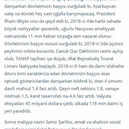
danışarkən dövlətimizin başçısı vurğuladı ki, Azərbaycan
xalqı və dövləti heç vaxt işğalla barışmayacaq. Prezident
İlham Əliyev onu da qeyd etdi ki, 2018-ci ildə hərbi sahədə
böyük nailiyyətlər qazanılıb, uğurlu Naxçıvan əməliyyatı
nəticəsində 11 min hektar torpağa tam nəzarət olunur.
Dövlətimizin başçısı xüsusi vurğuladı ki, 2018-ci ildə üçüncü
peykimiz orbitə buraxılıb, Cənub Qaz Dəhlizinin rəsmi açılışı
olub, TANAP layihəsi işə düşüb, Ələt Beynəlxalq Ticarət
Limanı fəaliyyətə başlayıb. 2018-ci ili həm də dərin islahatlar
dövrü kimi xarakterizə edən dövlətimizin başçısı əsas
iqtisadi göstəricilərdən danışarkən bildirdi ki, ötən il ümumi
daxili məhsul 1,4 faiz artıb. Qeyri-neft sektoru 1,8, sənaye
istehsalı 1,5, kənd təsərrüfatı isə 4,6 faiz artıb. Valyuta
ehtiyatları 45 milyard dollara çatıb, ölkədə 118 min daimi iş
yeri yaradılıb.
Sonra maliyyə naziri Samir Şərifov, əmək və əhalinin sosial