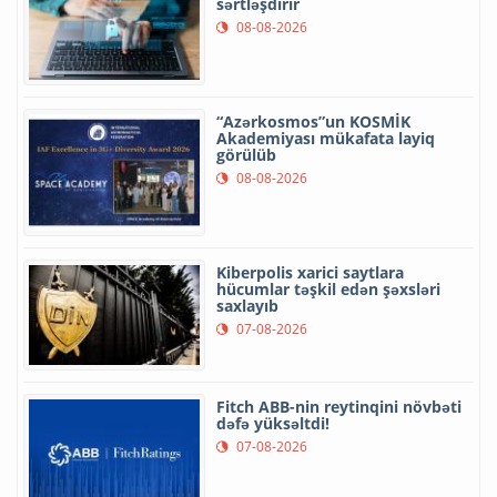
sərtləşdirir
08-08-2026
“Azərkosmos”un KOSMİK
Akademiyası mükafata layiq
görülüb
08-08-2026
Kiberpolis xarici saytlara
hücumlar təşkil edən şəxsləri
saxlayıb
07-08-2026
Fitch ABB-nin reytinqini növbəti
dəfə yüksəltdi!
07-08-2026