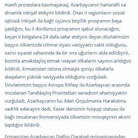
mənfi proseslərə baxmayaraq, Azərbaycanın hərtərəfli və
dinamik inkişaf etdiyini bildirdi. Ötən il regionların sosial-
iqtisadi inkişafı ilə bağlı üçüncü beşillik proqramın başa
çatdığını, bu il dördüncü proqramın qəbul olunacağını,
keçən il bölgələrə 24 dəfə səfər etdiyini deyən dövlətimizin
başçısı ölkəmizdə ictimai-siyasi vəziyyətin sabit olduğunu,
xarici siyasət sahəsində də bir sıra uğurların əldə edildiyini,
bizimlə əməkdaşlıq etmək istəyən ölkələrin sayının artdığını
bildirdi, Ermənistan istisna olmaqla qonşu ölkələrlə
əlaqələrin yüksək səviyyədə olduğunu vurğuladı.
Dövlətimizin başçısı Avropa İttifaqı ilə Azərbaycan arasında
imzalanan Tərəfdaşlıq Prioritetləri sənədinin əhəmiyyətini
vurğuladı, Azərbaycanın bu ildən Qoşulmama Hərəkatına
sədrlik edəcəyini dedi, Xəzər dənizinin hüquqi statusu ilə
bağlı imzalanan Konvensiyada ölkəmizin mövqeyinin əksini
tapdığını bildirdi.
Ermənistan-Azərbaycan Dağlıq Qarabağ münaqişəsindən