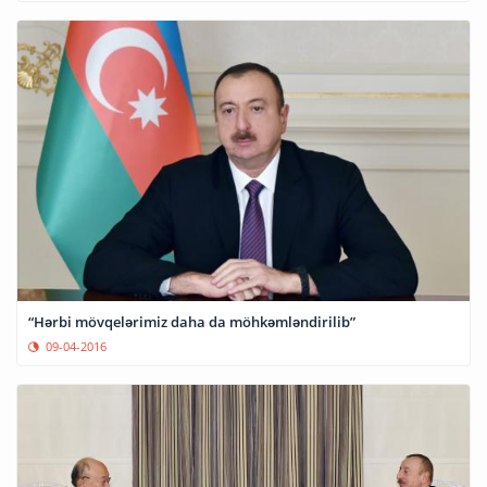
“Hərbi mövqelərimiz daha da möhkəmləndirilib”
09-04-2016