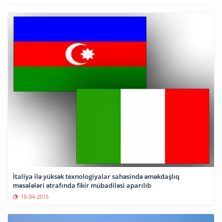
İtaliya ilə yüksək texnologiyalar sahəsində əməkdaşlıq
məsələləri ətrafında fikir mübadiləsi aparılıb
15-04-2015