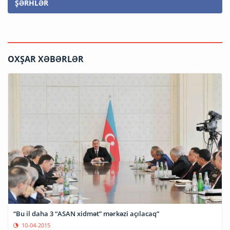
ŞƏRHLƏR
OXŞAR XƏBƏRLƏR
“Bu il daha 3 “ASAN xidmət” mərkəzi açılacaq”
10-04-2015