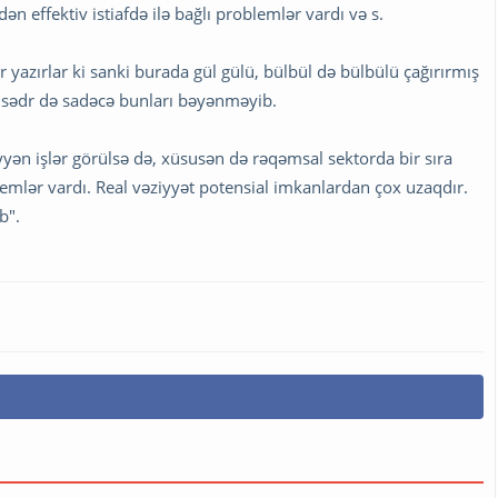
n effektiv istiafdə ilə bağlı problemlər vardı və s.
 yazırlar ki sanki burada gül gülü, bülbül də bülbülü çağırırmış
ni sədr də sadəcə bunları bəyənməyib.
yən işlər görülsə də, xüsusən də rəqəmsal sektorda bir sıra
blemlər vardı. Real vəziyyət potensial imkanlardan çox uzaqdır.
b".