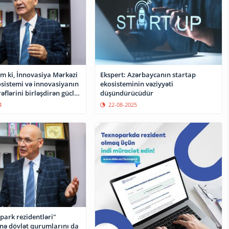
m ki, İnnovasiya Mərkəzi
Ekspert: Azərbaycanın startap
osistemi və innovasiyanın
ekosisteminin vəziyyəti
əflərini birləşdirən güclü
düşündürücüdür
vriləcək
4
22-08-2025
park rezidentləri"
nə dövlət qurumlarını da