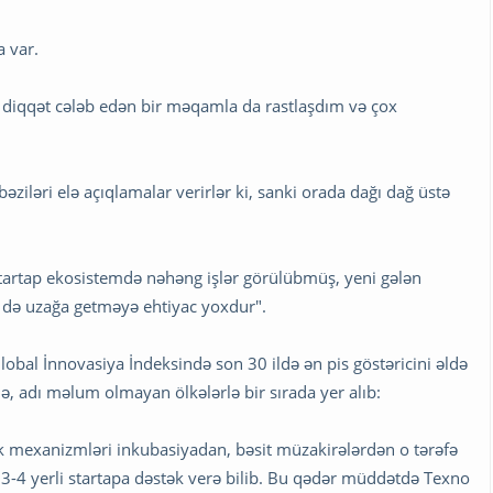
a var.
 diqqət cələb edən bir məqamla da rastlaşdım və çox
əziləri elə açıqlamalar verirlər ki, sanki orada dağı dağ üstə
tartap ekosistemdə nəhəng işlər görülübmüş, yeni gələn
ə də uzağa getməyə ehtiyac yoxdur".
bal İnnovasiya İndeksində son 30 ildə ən pis göstəricini əldə
, adı məlum olmayan ölkələrlə bir sırada yer alıb:
ək mexanizmləri inkubasiyadan, bəsit müzakirələrdən o tərəfə
 3-4 yerli startapa dəstək verə bilib. Bu qədər müddətdə Texno