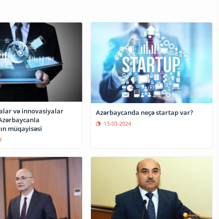
alar və innovasiyalar
Azərbaycanda neçə startap var?
Azərbaycanla
13-03-2024
ın müqayisəsi
3