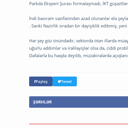
Parkda Ekspert Şurası formalaşmadı, İKT güşəztlərdə
İndi baxıram vəzifəsindən azad olunanlar elə şeylər
. Sanki Nazirlik sıradan bir dəyişiklik edibmiş, ye
Hər şey göz önündədir, sektorda ötən illərdə müəy
uğurlu addımlar və irəliləyişlər olsa da, ciddi pro
Dəfələrlə bu haqda deyilib, müzakirələrdə açıqlanı
Paylaş
Tweet
ŞƏRHLƏR