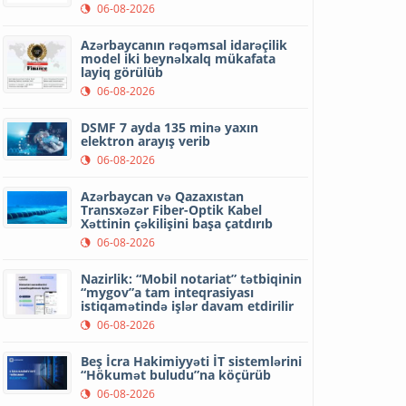
06-08-2026
Azərbaycanın rəqəmsal idarəçilik
model iki beynəlxalq mükafata
layiq görülüb
06-08-2026
DSMF 7 ayda 135 minə yaxın
elektron arayış verib
06-08-2026
Azərbaycan və Qazaxıstan
Transxəzər Fiber-Optik Kabel
Xəttinin çəkilişini başa çatdırıb
06-08-2026
Nazirlik: “Mobil notariat” tətbiqinin
“mygov”a tam inteqrasiyası
istiqamətində işlər davam etdirilir
06-08-2026
Beş İcra Hakimiyyəti İT sistemlərini
“Hökumət buludu”na köçürüb
06-08-2026