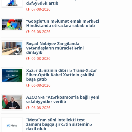
dəfəyədək artıb
07-08-2026
“Google”un məlumat emalı mərkəzi
Hindistanda etirazlara səbəb olub
06-08-2026
Rəşad Nəbiyev Zəngilanda
vətəndaşların müraciətlərini
dinləyib
06-08-2026
Xəzər dənizinin dibi ilə Trans-Xəzər
Fiber-Optik Kabel Xəttinin çəkilişi
başa çatıb
06-08-2026
AZCON-a "Azərkosmos"la bağlı yeni
səlahiyyətlər verilib
06-08-2026
“Meta”nın süni intellekti test
zamanı başqa şirkətin sisteminə
daxil olub