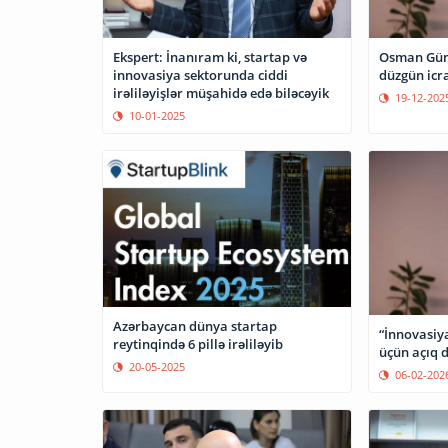
Ekspert: İnanıram ki, startap və
Osman Günd
innovasiya sektorunda ciddi
düzgün icr
irəliləyişlər müşahidə edə biləcəyik
19-12-202
10-01-2025
Azərbaycan dünya startap
“İnnovasiya
reytinqində 6 pillə irəliləyib
üçün açıq d
20-05-2025
06-02-202