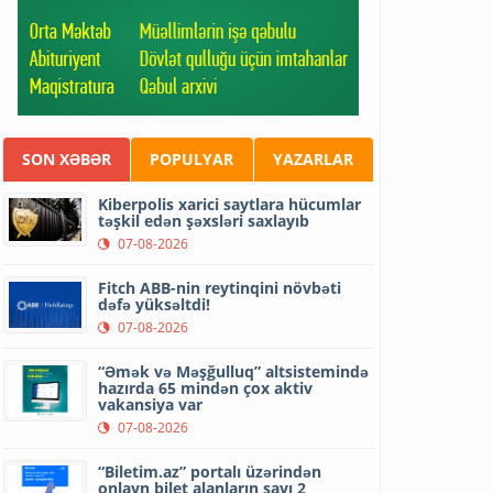
SON XƏBƏR
POPULYAR
YAZARLAR
Kiberpolis xarici saytlara hücumlar
təşkil edən şəxsləri saxlayıb
07-08-2026
Fitch ABB-nin reytinqini növbəti
dəfə yüksəltdi!
07-08-2026
“Əmək və Məşğulluq” altsistemində
hazırda 65 mindən çox aktiv
vakansiya var
07-08-2026
“Biletim.az” portalı üzərindən
onlayn bilet alanların sayı 2