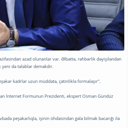
zifəsindən azad olunanlar var. Əlbəttə, rəhbərlik dəyişiləndən
k yeni də tələblər deməkdir.
əkar kadrlar uzun müddətə, çətinliklə formalaşır".
ycan İnternet Formunun Prezidenti, ekspert Osman Gündüz
vbədə peşəkarlıqla, işinin öhdəsindən gələ bilmək bacarığı ilə