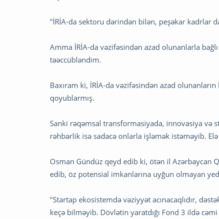
"İRİA-da sektoru dərindən bilən, peşəkar kadrlar d
Amma İRİA-da vəzifəsindən azad olunanlarla bağlı
təəccübləndim.
Baxıram ki, İRİA-da vəzifəsindən azad olunanların b
qoyublarmış.
Sanki rəqəmsal transformasiyada, innovasiya və s
rəhbərlik isə sadəcə onlarla işləmək istəməyib. El
Osman Gündüz qeyd edib ki, ötən il Azərbaycan Qlo
edib, öz potensial imkanlarına uyğun olmayan yedə
"Startap ekosistemdə vəziyyət acınacaqlıdır, dəst
keçə bilməyib. Dövlətin yaratdığı Fond 3 ildə cəmi