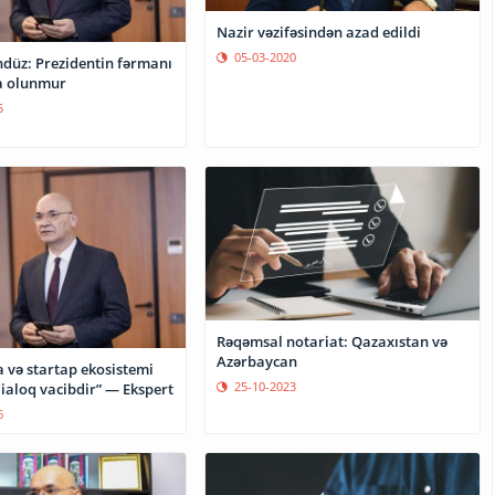
Nazir vəzifəsindən azad edildi
05-03-2020
üz: Prezidentin fərmanı
a olunmur
5
Rəqəmsal notariat: Qazaxıstan və
Azərbaycan
 və startap ekosistemi
25-10-2023
ialoq vacibdir” — Ekspert
6