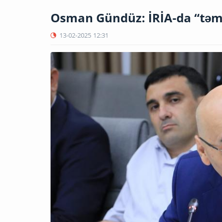
Osman Gündüz: İRİA-da “təm
13-02-2025
12:31