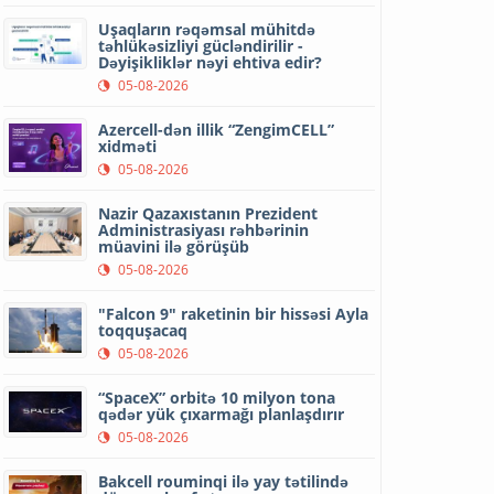
Uşaqların rəqəmsal mühitdə
təhlükəsizliyi gücləndirilir -
Dəyişikliklər nəyi ehtiva edir?
05-08-2026
Azercell-dən illik “ZengimCELL”
xidməti
05-08-2026
Nazir Qazaxıstanın Prezident
Administrasiyası rəhbərinin
müavini ilə görüşüb
05-08-2026
"Falcon 9" raketinin bir hissəsi Ayla
toqquşacaq
05-08-2026
“SpaceX” orbitə 10 milyon tona
qədər yük çıxarmağı planlaşdırır
05-08-2026
Bakcell rouminqi ilə yay tətilində