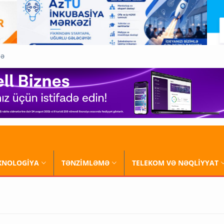
QƏ
XNOLOGİYA
TƏNZİMLƏMƏ
TELEKOM VƏ NƏQLİYYAT