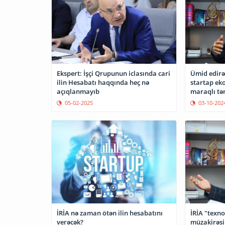
Ekspert: İşçi Qrupunun iclasında cari
Ümid edirə
ilin Hesabatı haqqında heç nə
startap ek
açıqlanmayıb
maraqlı tər
mərkəzə çe
05-02-2025
03-10-202
İRİA nə zaman ötən ilin hesabatını
İRİA "texno
verəcək?
müzakirəsi