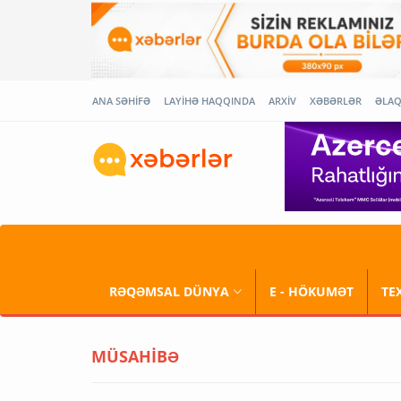
ANA SƏHİFƏ
LAYİHƏ HAQQINDA
ARXİV
XƏBƏRLƏR
ƏLA
RƏQƏMSAL DÜNYA
E - HÖKUMƏT
TE
MÜSAHİBƏ