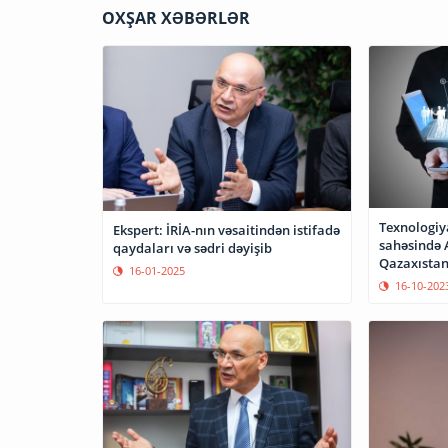
OXŞAR XƏBƏRLƏR
Texnologiy
Ekspert: İRİA-nın vəsaitindən istifadə
sahəsində 
qaydaları və sədri dəyişib
Qazaxıstan
16-01-2025
16-10-202