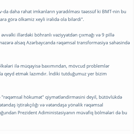
-da daha rahat imkanların yaradılması təəssüf ki BMT-nin bu
 görə ölkəmiz xeyli irəlidə ola bilərdi".
vəlki illərdəki böhranlı vəziyyətdən çıxmağı və 9 pillə
 nəzərə alsaq Azərbaycanda rəqəmsal transformasiya sahəsində
ölkələri ilə müqayisə baxımından, mövcud problemlər
a qeyd etmək lazımdır. İndiki tutduğumuz yer bizim
də "rəqəmsal hökumət" qiymətləndirməsini deyil, bütövlükdə
təndaş iştirakçılığı və vətəndaşa yönəlik rəqəmsal
uğundan Prezident Adiministasiyanın müvafiq bölmələri də bu