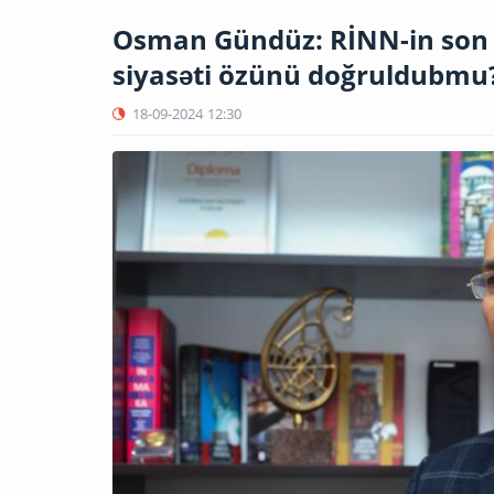
Osman Gündüz: RİNN-in son 
siyasəti özünü doğruldubmu
18-09-2024
12:30