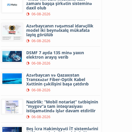
zamanı başqa şirkətin sisteminə
daxil olub
06-08-2026
Azərbaycanın rəqəmsal idarəçilik
model iki beynəlxalq mükafata
layiq görülüb
06-08-2026
DSMF 7 ayda 135 minə yaxın
elektron arayış verib
06-08-2026
Azərbaycan və Qazaxıstan
Transxəzər Fiber-Optik Kabel
Xəttinin çəkilişini başa çatdırıb
06-08-2026
Nazirlik: “Mobil notariat” tətbiqinin
“mygov”a tam inteqrasiyası
istiqamətində işlər davam etdirilir
06-08-2026
Beş İcra Hakimiyyəti İT sistemlərini