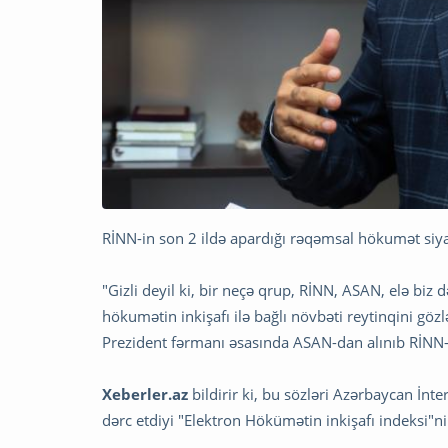
RİNN-in son 2 ildə apardığı rəqəmsal hökumət si
"Gizli deyil ki, bir neçə qrup, RİNN, ASAN, elə bi
hökumətin inkişafı ilə bağlı növbəti reytinqini gözlə
Prezident fərmanı əsasında ASAN-dan alınıb RİNN-ə
Xeberler.az
bildirir ki, bu sözləri Azərbaycan İ
dərc etdiyi "Elektron Hökümətin inkişafı indeksi"n