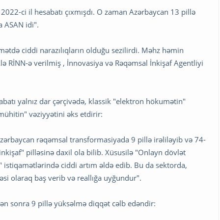
 2022-ci il hesabatı çıxmışdı. O zaman Azərbaycan 13 pillə
 ASAN idi".
ətdə ciddi narazılıqların olduğu sezilirdi. Məhz həmin
ə RİNN-ə verilmiş , İnnovasiya və Rəqəmsal İnkişaf Agentliyi
tı yalnız dar çərçivədə, klassik "elektron hökumətin"
ühitin" vəziyyətini əks etdirir:
Azərbaycan rəqəmsal transformasiyada 9 pillə irəliləyib və 74-
kişaf" pilləsinə daxil ola bilib. Xüsusilə "Onlayn dövlət
 istiqamətlərində ciddi artım əldə edib. Bu da sektorda,
cəsi olaraq baş verib və reallığa uyğundur".
ədən sonra 9 pillə yüksəlmə diqqət cəlb edəndir: