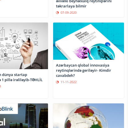
əvvəlki beynəlxalq reytinqlərini
təkrarlaya bilmir
07-09-2020
Azərbaycan qlobal innovasiya
reytinqlərində geriləyir- Kimdir
 dünya startap
cavabdeh?
 1 pillə irəliləyib-TƏHLİL
11-11-2022
3