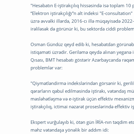
"Hesabatın E-iştirakçılıq hissəsində isə toplam 10 pi
“Elektron iştirakçılığı”n alt indeksi "E-consultation
üzrə əvvəlki illərdə, 2016-cı illə müqayisədə 2022-c
irəliləsək də görünür ki, bu sektorda ciddi probleml
Osman Gündüz qeyd edib ki, hesabatdan görünəb od
istiqaməti üzrədir. Geriləmə qeydə alınan yeganə 
Qısası, BMT hesabatı göstərir Azərbaycanda rəqəm
problemlər var:
"Qiymətləndirmə indekslərindən görsənir ki, geril
qərarların qəbul edilməsində iştirakı, vətəndaş müra
məsləhətləşmə və e-iştirak üçün effektiv mexanizml
iştirakçılıq, ictimai nəzarət proseslərində effektiv 
Ekspert vurğulayıb ki, ötən gün İRİA-nın təqdim et
məhz vətəndaşa yönəlik bir addım idi: