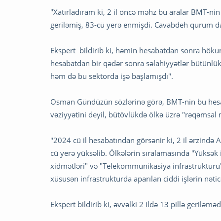
"Xatırladıram ki, 2 il öncə məhz bu aralar BMT-nin
geriləmiş, 83-cü yerə enmişdi. Cavabdeh qurum da
Ekspert bildirib ki, həmin hesabatdan sonra hökum
hesabatdan bir qədər sonra səlahiyyətlər bütünlükl
həm də bu sektorda işə başlamışdı".
Osman Gündüzün sözlərinə görə, BMT-nin bu hesaba
vəziyyətini deyil, bütövlükdə ölkə üzrə "rəqəmsal m
"2024 cü il hesabatından görsənir ki, 2 il ərzində 
cü yerə yüksəlib. Ölkələrin sıralamasında "Yüksək in
xidmətləri" və "Telekommunikasiya infrastrukturu"
xüsusən infrastrukturda aparılan ciddi işlərin nəti
Ekspert bildirib ki, əvvəlki 2 ildə 13 pillə geriləm