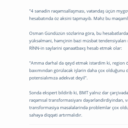
"4 sənədin rəqəmsallaşması, vətəndaş üçün mygov
hesabatında öz əksini tapmayıb. Məhz bu məqamlara
Osman Gündüzün sözlərinə görə, bu hesabatlarda əv
yüksəlməni, həmçinin bəzi müsbət tendensiyaları
RİNN-in səylərini qənaətbəxş hesab etmək olar:
"Amma dərhal da qeyd etmək istərdim ki, region 
baxımından görüləcək işlərin daha çox olduğunu d
potensialımıza adekvat deyil".
Sonda ekspert bildirib ki, BMT yalnız dar çərçivə
rəqəmsal transformasiyanı dəyərləndirdiyindən, və
transformasiya məsələlərində problemlər çox old
sahəyə diqqəti artırmalıdır.