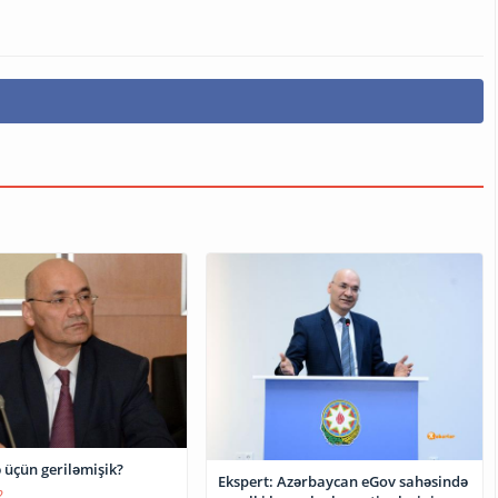
 üçün geriləmişik?
Ekspert: Azərbaycan eGov sahəsində
2