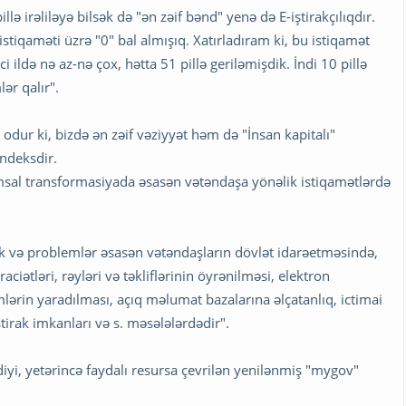
llə irəliləyə bilsək də "ən zəif bənd" yenə də E-iştirakçılıqdır.
" istiqaməti üzrə "0" bal almışıq. Xatırladıram ki, bu istiqamət
i ildə nə az-nə çox, hətta 51 pillə geriləmişdik. İndi 10 pillə
ər qalır".
ur ki, bizdə ən zəif vəziyyət həm də "İnsan kapitalı"
indeksdir.
sal transformasiyada əsasən vətəndaşa yönəlik istiqamətlərdə
ik və problemlər əsasən vətəndaşların dövlət idarəetməsində,
ciətləri, rəyləri və təkliflərinin öyrənilməsi, elektron
ərin yaradılması, açıq məlumat bazalarına əlçatanlıq, ictimai
iştirak imkanları və s. məsələlərdədir".
diyi, yetərincə faydalı resursa çevrilən yenilənmiş "mygov"