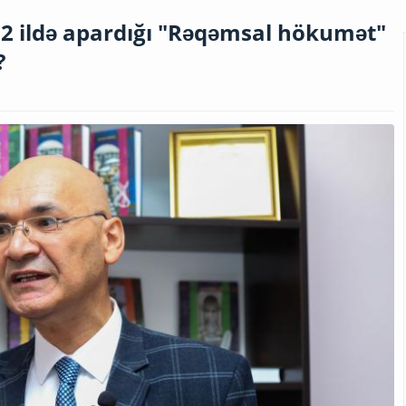
2 ildə apardığı "Rəqəmsal hökumət"
?