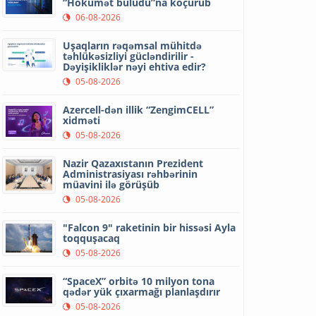
“Hökumət buludu”na köçürüb
06-08-2026
Uşaqların rəqəmsal mühitdə
təhlükəsizliyi gücləndirilir -
Dəyişikliklər nəyi ehtiva edir?
05-08-2026
Azercell-dən illik “ZengimCELL”
xidməti
05-08-2026
Nazir Qazaxıstanın Prezident
Administrasiyası rəhbərinin
müavini ilə görüşüb
05-08-2026
"Falcon 9" raketinin bir hissəsi Ayla
toqquşacaq
05-08-2026
“SpaceX” orbitə 10 milyon tona
qədər yük çıxarmağı planlaşdırır
05-08-2026