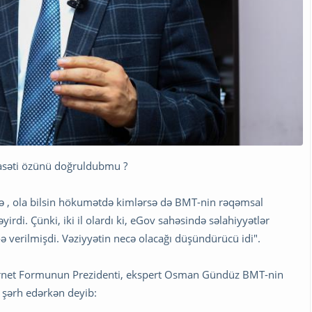
yasəti özünü doğruldubmu ?
z də , ola bilsin hökumətdə kimlərsə də BMT-nin rəqəmsal
yirdi. Çünki, iki il olardı ki, eGov sahəsində səlahiyyətlər
 verilmişdi. Vəziyyətin necə olacağı düşündürücü idi".
nternet Formunun Prezidenti, ekspert Osman Gündüz BMT-nin
i şərh edərkən deyib: