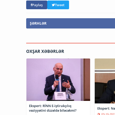
Paylaş
Tweet
ŞƏRHLƏR
OXŞAR XƏBƏRLƏR
Ekspert: RİNN E-iştirakçılıq
Ekspert: Nə
vəziyyətini düzəldə biləcəkmi?
03-10-202