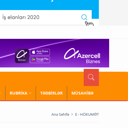
RUBRİKA
TƏDBİRLƏR
MÜSAHİBƏ
Ana Səhifə
E - HÖKUMƏT