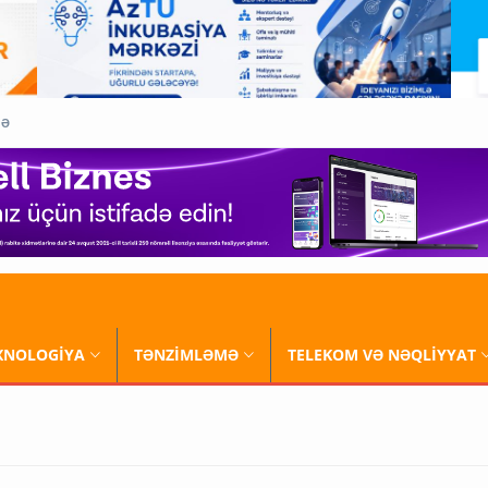
QƏ
XNOLOGİYA
TƏNZİMLƏMƏ
TELEKOM VƏ NƏQLİYYAT