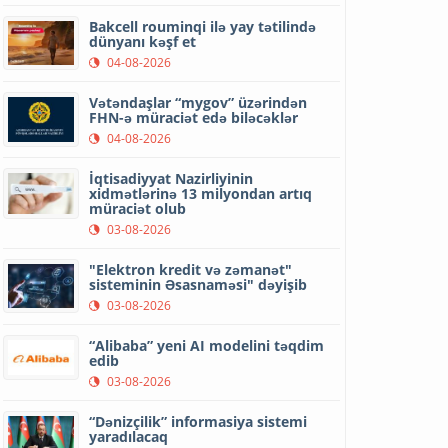
Bakcell rouminqi ilə yay tətilində
dünyanı kəşf et
04-08-2026
Vətəndaşlar “mygov” üzərindən
FHN-ə müraciət edə biləcəklər
04-08-2026
İqtisadiyyat Nazirliyinin
xidmətlərinə 13 milyondan artıq
müraciət olub
03-08-2026
"Elektron kredit və zəmanət"
sisteminin Əsasnaməsi" dəyişib
03-08-2026
“Alibaba” yeni AI modelini təqdim
edib
03-08-2026
“Dənizçilik” informasiya sistemi
yaradılacaq