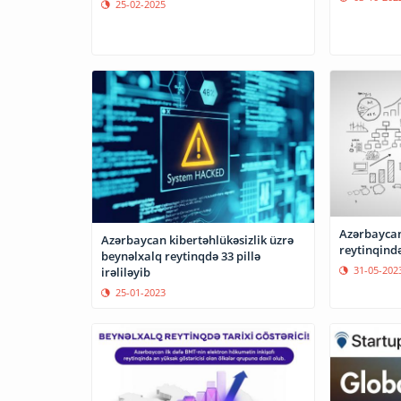
25-02-2025
Azərbaycan
Azərbaycan kibertəhlükəsizlik üzrə
reytinqində
beynəlxalq reytinqdə 33 pillə
31-05-202
irəliləyib
25-01-2023