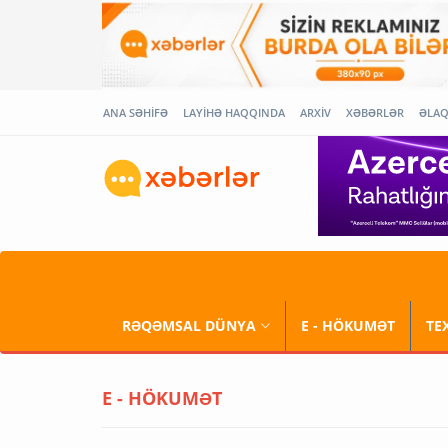
ANA SƏHİFƏ
LAYİHƏ HAQQINDA
ARXİV
XƏBƏRLƏR
ƏLA
RƏQƏMSAL DÜNYA
E - HÖKUMƏT
TE
E - HÖKUMƏT