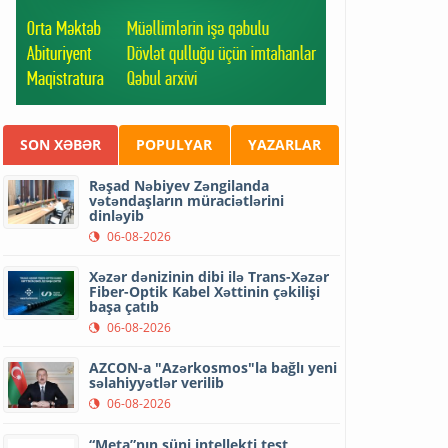
SON XƏBƏR
POPULYAR
YAZARLAR
Rəşad Nəbiyev Zəngilanda
vətəndaşların müraciətlərini
dinləyib
06-08-2026
Xəzər dənizinin dibi ilə Trans-Xəzər
Fiber-Optik Kabel Xəttinin çəkilişi
başa çatıb
06-08-2026
AZCON-a "Azərkosmos"la bağlı yeni
səlahiyyətlər verilib
06-08-2026
“Meta”nın süni intellekti test