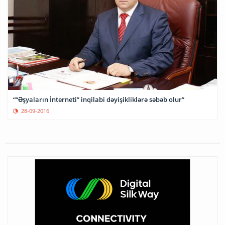
““Əşyaların İnterneti” inqilabi dəyişikliklərə səbəb olur”
28-09-2016