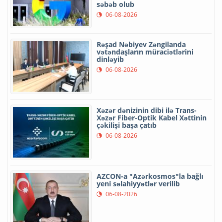
səbəb olub
06-08-2026
Rəşad Nəbiyev Zəngilanda
vətəndaşların müraciətlərini
dinləyib
06-08-2026
Xəzər dənizinin dibi ilə Trans-
Xəzər Fiber-Optik Kabel Xəttinin
çəkilişi başa çatıb
06-08-2026
AZCON-a "Azərkosmos"la bağlı
yeni səlahiyyətlər verilib
06-08-2026