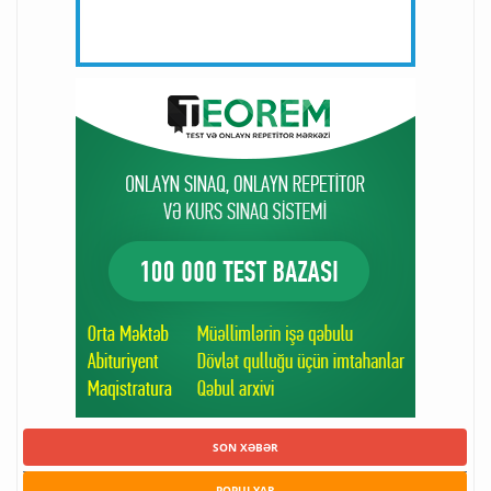
SON XƏBƏR
POPULYAR