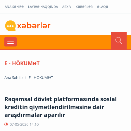
ANA SƏHİFƏ
LAYİHƏ HAQQINDA
ARXİV
XƏBƏRLƏR
ƏLAQƏ
E - HÖKUMƏT
Ana Səhifə
E - HÖKUMƏT
Rəqəmsal dövlət platformasında sosial
kreditin qiymətləndirilməsinə dair
araşdırmalar aparılır
07-05-2026
14:10