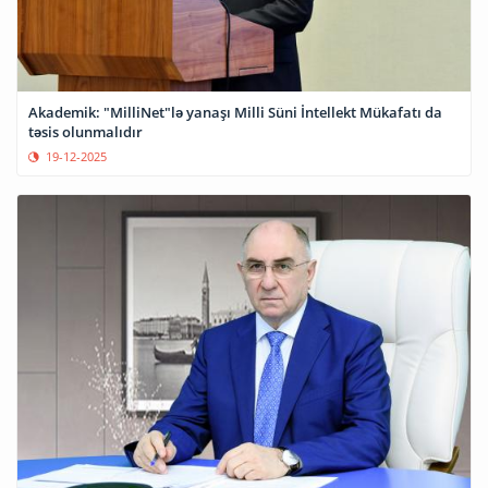
Akademik: "MilliNet"lə yanaşı Milli Süni İntellekt Mükafatı da
təsis olunmalıdır
19-12-2025