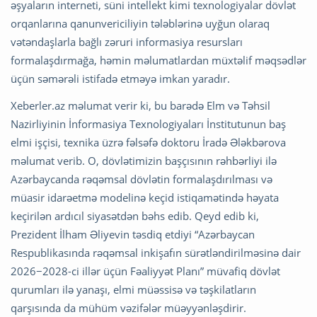
əşyaların interneti, süni intellekt kimi texnologiyalar dövlət
orqanlarına qanunvericiliyin tələblərinə uyğun olaraq
vətəndaşlarla bağlı zəruri informasiya resursları
formalaşdırmağa, həmin məlumatlardan müxtəlif məqsədlər
üçün səmərəli istifadə etməyə imkan yaradır.
Xeberler.az məlumat verir ki, bu barədə Elm və Təhsil
Nazirliyinin İnformasiya Texnologiyaları İnstitutunun baş
elmi işçisi, texnika üzrə fəlsəfə doktoru İradə Ələkbərova
məlumat verib. O, dövlətimizin başçısının rəhbərliyi ilə
Azərbaycanda rəqəmsal dövlətin formalaşdırılması və
müasir idarəetmə modelinə keçid istiqamətində həyata
keçirilən ardıcıl siyasətdən bəhs edib. Qeyd edib ki,
Prezident İlham Əliyevin təsdiq etdiyi “Azərbaycan
Respublikasında rəqəmsal inkişafın sürətləndirilməsinə dair
2026−2028-ci illər üçün Fəaliyyət Planı” müvafiq dövlət
qurumları ilə yanaşı, elmi müəssisə və təşkilatların
qarşısında da mühüm vəzifələr müəyyənləşdirir.