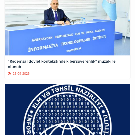
"Rəqəmsal dövlət kontekstində kibersuverenlik" müzakirə
olunub
25-09-2025