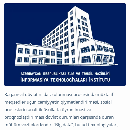
Rəqəmsal dövlətin idarə olunması prosesində müxtəlif
məqsədlər üçün cəmiyyətin qiymətləndirilməsi, sosial
proseslərin analitik üsullarla öyrənilməsi və
proqnozlaşdırılması dövlət qurumları qarşısında duran
mühüm vəzifələrdəndir. “Big data”, bulud texnologiyaları,