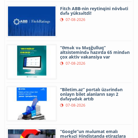
Fitch ABB-nin reytinqini növbəti
dəfə yüksəltdi!
07-08-2026
“Əmək və Məşğulluq”
altsistemində hazırda 65 mindən
çox aktiv vakansiya var
07-08-2026
“Biletim.az” portalı üzərindən
onlayn bilet alanların sayı 2
dəfəyədək artıb
07-08-2026
“Google”un məlumat emalı
mərkəzi Hindistanda etirazlara