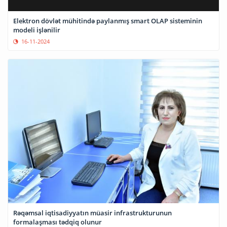
Elektron dövlət mühitində paylanmış smart OLAP sisteminin
modeli işlənilir
16-11-2024
Rəqəmsal iqtisadiyyatın müasir infrastrukturunun
formalaşması tədqiq olunur