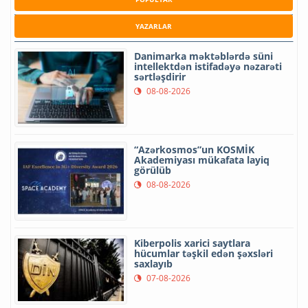
YAZARLAR
Danimarka məktəblərdə süni
intellektdən istifadəyə nəzarəti
sərtləşdirir
08-08-2026
“Azərkosmos”un KOSMİK
Akademiyası mükafata layiq
görülüb
08-08-2026
Kiberpolis xarici saytlara
hücumlar təşkil edən şəxsləri
saxlayıb
07-08-2026