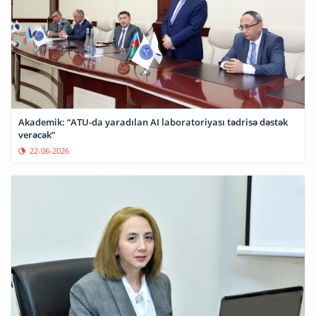
Akademik: “ATU-da yaradılan AI laboratoriyası tədrisə dəstək
verəcək”
22-06-2026