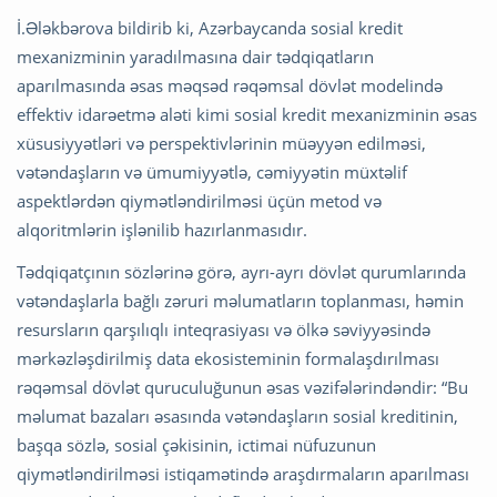
İ.Ələkbərova bildirib ki, Azərbaycanda sosial kredit
mexanizminin yaradılmasına dair tədqiqatların
aparılmasında əsas məqsəd rəqəmsal dövlət modelində
effektiv idarəetmə aləti kimi sosial kredit mexanizminin əsas
xüsusiyyətləri və perspektivlərinin müəyyən edilməsi,
vətəndaşların və ümumiyyətlə, cəmiyyətin müxtəlif
aspektlərdən qiymətləndirilməsi üçün metod və
alqoritmlərin işlənilib hazırlanmasıdır.
Tədqiqatçının sözlərinə görə, ayrı-ayrı dövlət qurumlarında
vətəndaşlarla bağlı zəruri məlumatların toplanması, həmin
resursların qarşılıqlı inteqrasiyası və ölkə səviyyəsində
mərkəzləşdirilmiş data ekosisteminin formalaşdırılması
rəqəmsal dövlət quruculuğunun əsas vəzifələrindəndir: “Bu
məlumat bazaları əsasında vətəndaşların sosial kreditinin,
başqa sözlə, sosial çəkisinin, ictimai nüfuzunun
qiymətləndirilməsi istiqamətində araşdırmaların aparılması