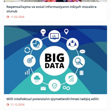
Rəqəmsallaşma və sosial informasiyanın inkişafı müzakirə
olunub
11-02-2026
Milli intellektual potensialın qiymətləndirilməsi tədqiq edilir
11-12-2024