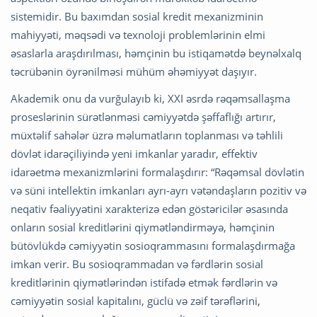
sistemidir. Bu baxımdan sosial kredit mexanizminin
mahiyyəti, məqsədi və texnoloji problemlərinin elmi
əsaslarla araşdırılması, həmçinin bu istiqamətdə beynəlxalq
təcrübənin öyrənilməsi mühüm əhəmiyyət daşıyır.
Akademik onu da vurğulayıb ki, XXI əsrdə rəqəmsallaşma
proseslərinin sürətlənməsi cəmiyyətdə şəffaflığı artırır,
müxtəlif sahələr üzrə məlumatların toplanması və təhlili
dövlət idarəçiliyində yeni imkanlar yaradır, effektiv
idarəetmə mexanizmlərini formalaşdırır: “Rəqəmsal dövlətin
və süni intellektin imkanları ayrı-ayrı vətəndaşların pozitiv və
neqativ fəaliyyətini xarakterizə edən göstəricilər əsasında
onların sosial kreditlərini qiymətləndirməyə, həmçinin
bütövlükdə cəmiyyətin sosioqrammasını formalaşdırmağa
imkan verir. Bu sosioqrammadan və fərdlərin sosial
kreditlərinin qiymətlərindən istifadə etmək fərdlərin və
cəmiyyətin sosial kapitalını, güclü və zəif tərəflərini,