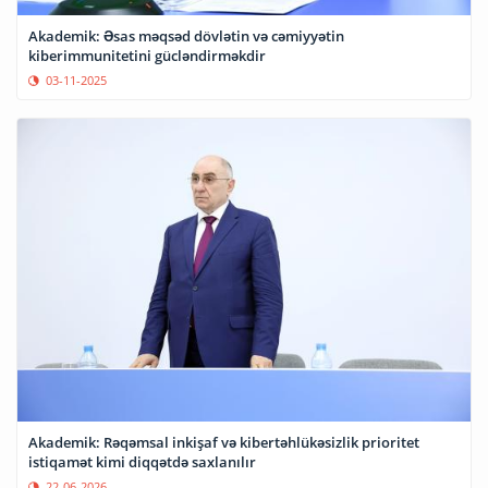
Akademik: Əsas məqsəd dövlətin və cəmiyyətin
kiberimmunitetini gücləndirməkdir
03-11-2025
Akademik: Rəqəmsal inkişaf və kibertəhlükəsizlik prioritet
istiqamət kimi diqqətdə saxlanılır
22-06-2026