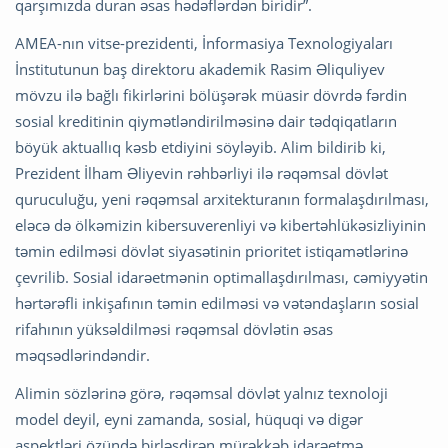
qarşımızda duran əsas hədəflərdən biridir”.
AMEA-nın vitse-prezidenti, İnformasiya Texnologiyaları
İnstitutunun baş direktoru akademik Rasim Əliquliyev
mövzu ilə bağlı fikirlərini bölüşərək müasir dövrdə fərdin
sosial kreditinin qiymətləndirilməsinə dair tədqiqatların
böyük aktuallıq kəsb etdiyini söyləyib. Alim bildirib ki,
Prezident İlham Əliyevin rəhbərliyi ilə rəqəmsal dövlət
quruculuğu, yeni rəqəmsal arxitekturanın formalaşdırılması,
eləcə də ölkəmizin kibersuverenliyi və kibertəhlükəsizliyinin
təmin edilməsi dövlət siyasətinin prioritet istiqamətlərinə
çevrilib. Sosial idarəetmənin optimallaşdırılması, cəmiyyətin
hərtərəfli inkişafının təmin edilməsi və vətəndaşların sosial
rifahının yüksəldilməsi rəqəmsal dövlətin əsas
məqsədlərindəndir.
Alimin sözlərinə görə, rəqəmsal dövlət yalnız texnoloji
model deyil, eyni zamanda, sosial, hüquqi və digər
aspektləri özündə birləşdirən mürəkkəb idarəetmə