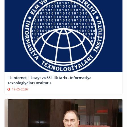
İlk internet, ilk sayt və 55 illik tarix - İnformasiya
Texnologiyaları İnstitutu
19-05-2026