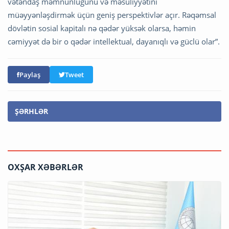
vətəndaş məmnunluğunu və məsuliyyətini
müəyyənləşdirmək üçün geniş perspektivlər açır. Rəqəmsal
dövlətin sosial kapitalı nə qədər yüksək olarsa, həmin
cəmiyyət də bir o qədər intellektual, dayanıqlı və güclü olar”.
Paylaş
Tweet
ŞƏRHLƏR
OXŞAR XƏBƏRLƏR