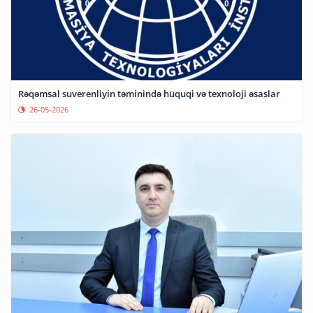
Rəqəmsal suverenliyin təminində hüquqi və texnoloji əsaslar
26-05-2026