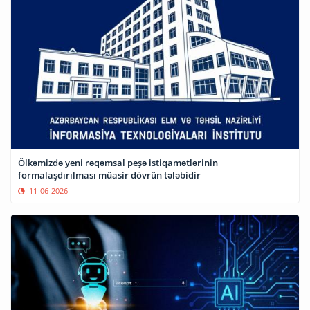
Ölkəmizdə yeni rəqəmsal peşə istiqamətlərinin
formalaşdırılması müasir dövrün tələbidir
11-06-2026