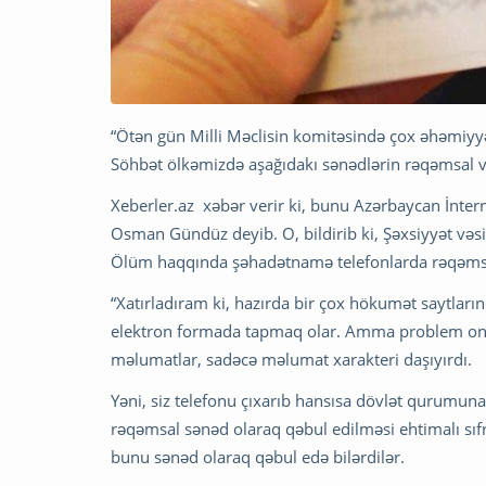
“Ötən gün Milli Məclisin komitəsində çox əhəmiyyət
Söhbət ölkəmizdə aşağıdakı sənədlərin rəqəmsal ve
Xeberler.az xəbər verir ki, bunu Azərbaycan İnte
Osman Gündüz deyib. O, bildirib ki, Şəxsiyyət v
Ölüm haqqında şəhadətnamə telefonlarda rəqəmsa
“Xatırladıram ki, hazırda bir çox hökumət saytları
elektron formada tapmaq olar. Amma problem onda
məlumatlar, sadəcə məlumat xarakteri daşıyırdı.
Yəni, siz telefonu çıxarıb hansısa dövlət qurumu
rəqəmsal sənəd olaraq qəbul edilməsi ehtimalı sıfra
bunu sənəd olaraq qəbul edə bilərdilər.