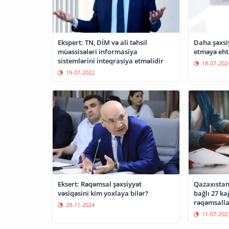
Ekspert: TN, DİM və ali təhsil
Daha şəxsi
müəssisələri informasiya
etməyə eht
sistemlərini inteqrasiya etməlidir
18-07-202
19-07-2022
Eksert: Rəqəmsal şəxsiyyət
Qazaxıstan
vəsiqəsini kim yoxlaya bilər?
bağlı 27 ka
rəqəmsalla
28-11-2024
11-07-202