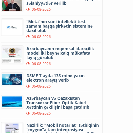
səlahiyyətlər verilib
06-08-2026
“Meta”nın süni intellekti test
zamanı başqa şirkətin sisteminə
daxil olub
06-08-2026
Azərbaycanın rəqəmsal idarəçilik
model iki beynəlxalq mükafata
layiq görülüb
06-08-2026
DSMF 7 ayda 135 minə yaxın
elektron arayış verib
06-08-2026
Azərbaycan və Qazaxıstan
Transxəzər Fiber-Optik Kabel
Xəttinin çəkilişini başa çatdırıb
06-08-2026
Nazirlik: “Mobil notariat” tətbiqinin
“mygov”a tam inteqrasiyası