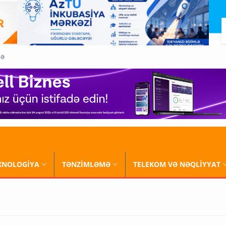
QƏ
XNOLOGİYA
TƏNZİMLƏMƏ
TELEKOM VƏ NƏQLİYYAT