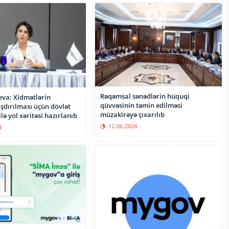
Rəqəmsal sənədlərin hüquqi
eva: Xidmətlərin
qüvvəsinin təmin edilməsi
şdırılması üçün dövlət
müzakirəyə çıxarılıb
lə yol xəritəsi hazırlanıb
12-06-2024
4