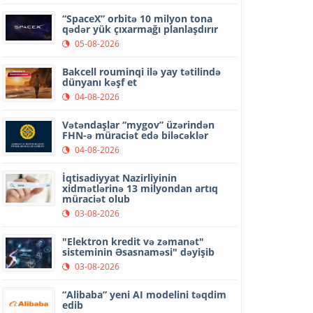
“SpaceX” orbitə 10 milyon tona
qədər yük çıxarmağı planlaşdırır
05-08-2026
Bakcell rouminqi ilə yay tətilində
dünyanı kəşf et
04-08-2026
Vətəndaşlar “mygov” üzərindən
FHN-ə müraciət edə biləcəklər
04-08-2026
İqtisadiyyat Nazirliyinin
xidmətlərinə 13 milyondan artıq
müraciət olub
03-08-2026
"Elektron kredit və zəmanət"
sisteminin Əsasnaməsi" dəyişib
03-08-2026
“Alibaba” yeni AI modelini təqdim
edib