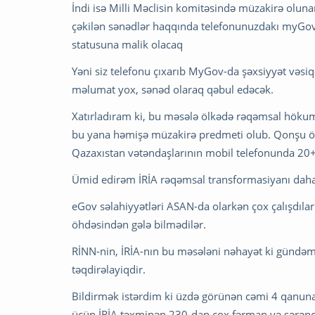
İndi isə Milli Məclisin komitəsində müzakirə oluna
çəkilən sənədlər haqqında telefonunuzdakı myG
statusuna malik olacaq
Yəni siz telefonu çıxarıb MyGov-da şəxsiyyət vəs
məlumat yox, sənəd olaraq qəbul edəcək.
Xatırladıram ki, bu məsələ ölkədə rəqəmsal höku
bu yana həmişə müzakirə predmeti olub. Qonşu ölkə
Qazaxıstan vətəndaşlarının mobil telefonunda 20+
Ümid edirəm İRİA rəqəmsal transformasiyanı daha
eGov səlahiyyətləri ASAN-da olarkən çox çalışdılar 
öhdəsindən gələ bilmədilər.
RİNN-nin, İRİA-nın bu məsələni nəhayət ki gündəm
təqdirəlayiqdir.
Bildirmək istərdim ki üzdə görünən cəmi 4 qanuna 
üçün İRİA təxminən 230-dan çox fərman və sərənca