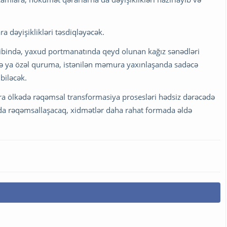
a dəyişiklikləri təsdiqləyəcək.
cibində, yaxud portmanatında qeyd olunan kağız sənədləri
və ya özəl quruma, istənilən məmura yaxınlaşanda sadəcə
biləcək.
a ölkədə rəqəmsal transformasiya prosesləri hədsiz dərəcədə
a rəqəmsallaşacaq, xidmətlər daha rahat formada əldə