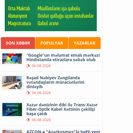
SON XƏBƏR
POPULYAR
YAZARLAR
“Google”un məlumat emalı mərkəzi
Hindistanda etirazlara səbəb olub
06-08-2026
Rəşad Nəbiyev Zəngilanda
vətəndaşların müraciətlərini
dinləyib
06-08-2026
Xəzər dənizinin dibi ilə Trans-Xəzər
Fiber-Optik Kabel Xəttinin çəkilişi
başa çatıb
06-08-2026
AZCON-a "Azərkosmos"la bağlı yeni