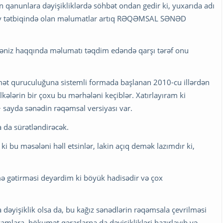
n qanunlara dəyişikliklərdə söhbət ondan gedir ki, yuxarıda adı
ov tətbiqində olan məlumatlar artıq RƏQƏMSAL SƏNƏD
iqəniz haqqında məlumatı təqdim edəndə qarşı tərəf onu
mət quruculuğuna sistemli formada başlanan 2010-cu illərdən
lərin bir çoxu bu mərhələni keçiblər. Xatırlayıram ki
 sayda sənədin rəqəmsal versiyası var.
 da sürətləndirəcək.
ki bu məsələni həll etsinlər, lakin açıq demək lazımdır ki,
ə gətirməsi deyərdim ki böyük hadisədir və çox
dəyişiklik olsa da, bu kağız sənədlərin rəqəmsala çevrilməsi
mlara, hökumət qərarlarna da dəyişiklikləri hazırlayıb və