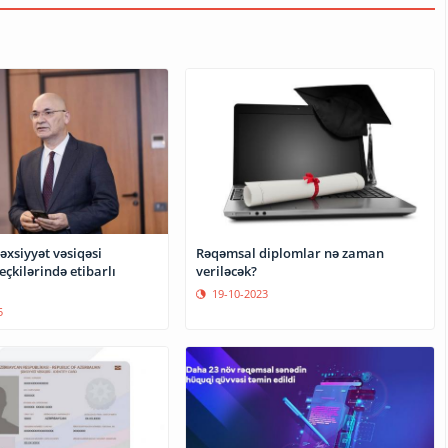
əxsiyyət vəsiqəsi
Rəqəmsal diplomlar nə zaman
eçkilərində etibarlı
veriləcək?
19-10-2023
5