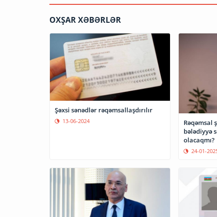
OXŞAR XƏBƏRLƏR
Şəxsi sənədlər rəqəmsallaşdırılır
13-06-2024
Rəqəmsal ş
bələdiyyə s
olacaqmı?
24-01-202