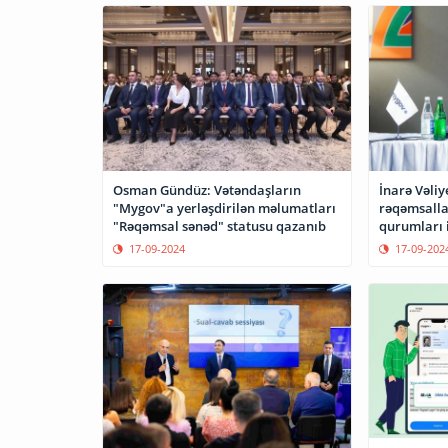
Osman Gündüz: Vətəndaşların
İnarə Vəliy
"Mygov"a yerləşdirilən məlumatları
rəqəmsalla
"Rəqəmsal sənəd" statusu qazanıb
qurumları i
17-09-2024
17-09-202