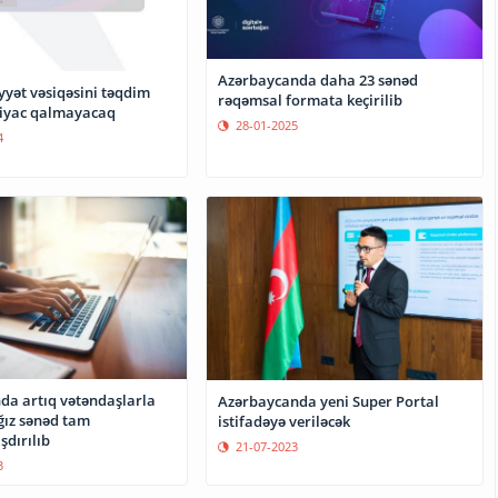
Azərbaycanda daha 23 sənəd
yyət vəsiqəsini təqdim
rəqəmsal formata keçirilib
iyac qalmayacaq
28-01-2025
4
da artıq vətəndaşlarla
Azərbaycanda yeni Super Portal
ğız sənəd tam
istifadəyə veriləcək
şdırılıb
21-07-2023
3