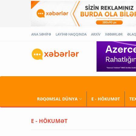
ANA SƏHİFƏ
LAYİHƏ HAQQINDA
ARXİV
XƏBƏRLƏR
ƏLA
RƏQƏMSAL DÜNYA
E - HÖKUMƏT
TE
E - HÖKUMƏT