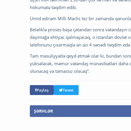
hökumətə təqdim edib.
Ümid edirəm Milli Məclis tez bir zamanda qanunlar
Beləliklə proses başa çatandan sonra vətəndaşın 
daşımağa ehtiyac qalmayacaq, o istənilən dövlət 
telefonunu çıxarmaqla ən azı 4 sənədi təqdim edə 
Tam məsuliyyətlə qeyd etmək olar ki, bundan sonr
yüksələcək, məmur vətəndaş münasibətləri daha d
olunacaq və təmassız olacaq”.
Paylaş
Tweet
ŞƏRHLƏR