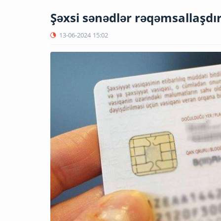
Şəxsi sənədlər rəqəmsallaşdırı
13-06-2024
15:02