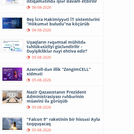
istiqamətində işlər davam etdirilir
06-08-2026
Beş İcra Hakimiyyəti İT sistemlərini
“Hökumət buludu”na köçürüb
06-08-2026
Uşaqların rəqəmsal mühitdə
təhlükəsizliyi gücləndirilir -
Dəyişikliklər nəyi ehtiva edir?
05-08-2026
Azercell-dən illik “ZengimCELL”
xidməti
05-08-2026
Nazir Qazaxıstanın Prezident
Administrasiyası rəhbərinin
müavini ilə görüşüb
05-08-2026
"Falcon 9" raketinin bir hissəsi Ayla
toqquşacaq
05-08-2026