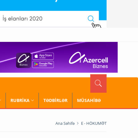
RUBRİKA
TƏDBİRLƏR
MÜSAHİBƏ
Ana Səhifə
E - HÖKUMƏT