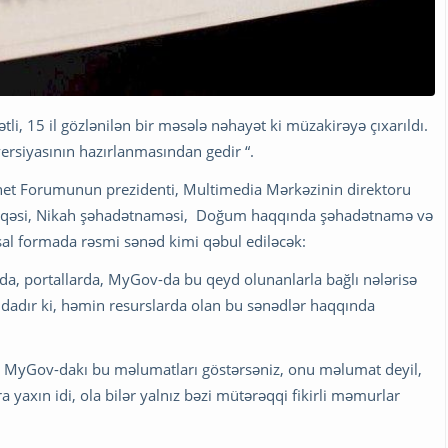
li, 15 il gözlənilən bir məsələ nəhayət ki müzakirəyə çıxarıldı.
rsiyasının hazırlanmasından gedir “.
rnet Forumunun prezidenti, Multimedia Mərkəzinin direktoru
əsiqəsi, Nikah şəhadətnaməsi, Doğum haqqında şəhadətnamə və
l formada rəsmi sənəd kimi qəbul ediləcək:
nda, portallarda, MyGov-da bu qeyd olunanlarla bağlı nələrisə
dır ki, həmin resurslarda olan bu sənədlər haqqında
na MyGov-dakı bu məlumatları göstərsəniz, onu məlumat deyil,
 yaxın idi, ola bilər yalnız bəzi mütərəqqi fikirli məmurlar