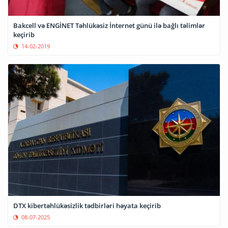
Bakcell və ENGİNET Təhlükəsiz İnternet günü ilə bağlı təlimlər
keçirib
14-02-2019
DTX kibertəhlükəsizlik tədbirləri həyata keçirib
08-07-2025