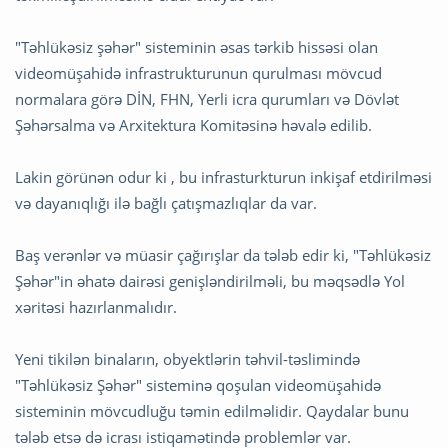
"Təhlükəsiz şəhər" sisteminin əsas tərkib hissəsi olan
videomüşahidə infrastrukturunun qurulması mövcud
normalara görə DİN, FHN, Yerli icra qurumları və Dövlət
Şəhərsalma və Arxitektura Komitəsinə həvalə edilib.
Lakin görünən odur ki , bu infrasturkturun inkişaf etdirilməsi
və dayanıqlığı ilə bağlı çatışmazlıqlar da var.
Baş verənlər və müasir çağırışlar da tələb edir ki, "Təhlükəsiz
Şəhər"in əhatə dairəsi genişləndirilməli, bu məqsədlə Yol
xəritəsi hazırlanmalıdır.
Yeni tikilən binaların, obyektlərin təhvil-təslimində
"Təhlükəsiz Şəhər" sisteminə qoşulan videomüşahidə
sisteminin mövcudluğu təmin edilməlidir. Qaydalar bunu
tələb etsə də icrası istiqamətində problemlər var.