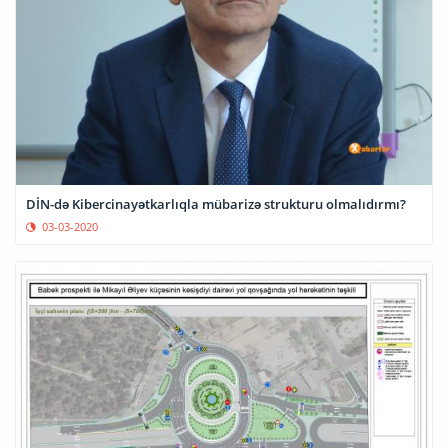
DİN-də Kibercinayətkarlıqla mübarizə strukturu olmalıdırmı?
03-03-2020