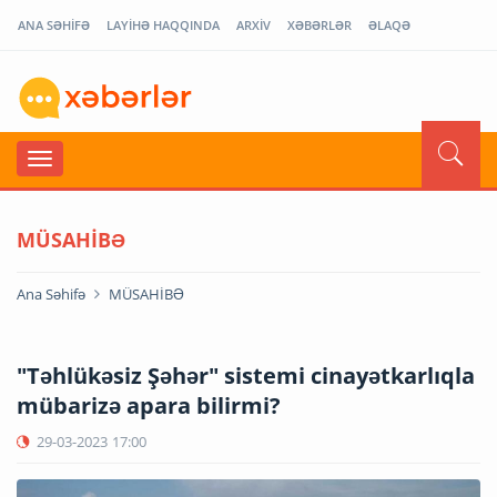
ANA SƏHİFƏ
LAYİHƏ HAQQINDA
ARXİV
XƏBƏRLƏR
ƏLAQƏ
MÜSAHİBƏ
Ana Səhifə
MÜSAHİBƏ
"Təhlükəsiz Şəhər" sistemi cinayətkarlıqla
mübarizə apara bilirmi?
29-03-2023
17:00