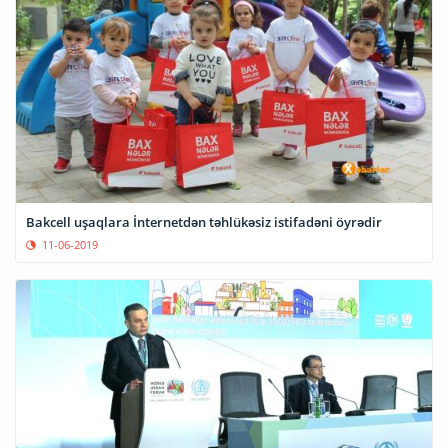
Bakcell uşaqlara İnternetdən təhlükəsiz istifadəni öyrədir
11-06-2019