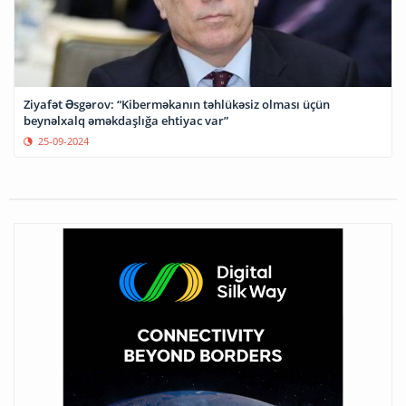
Ziyafət Əsgərov: “Kiberməkanın təhlükəsiz olması üçün
beynəlxalq əməkdaşlığa ehtiyac var”
25-09-2024