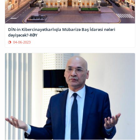
DİN-in Kibercinayətkarlıqla Mübarizə Baş İdarəsi nələri
dəyişəcək?-RƏY
04-06-2023