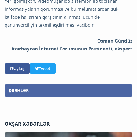
Yeri gəlmişkən, videomüşahidə sistemləri ilə toplanan
informasiyaların qorunması və bu məlumatlardan sui-
istifadə hallarının qarşısının alınması üçün də
qanunverciliyin təkmilləşdirilməsi vacibdir.
Osman Gündüz
Azərbaycan İnternet Forumunun Prezidenti, ekspert
Paylaş
Tweet
ŞƏRHLƏR
OXŞAR XƏBƏRLƏR