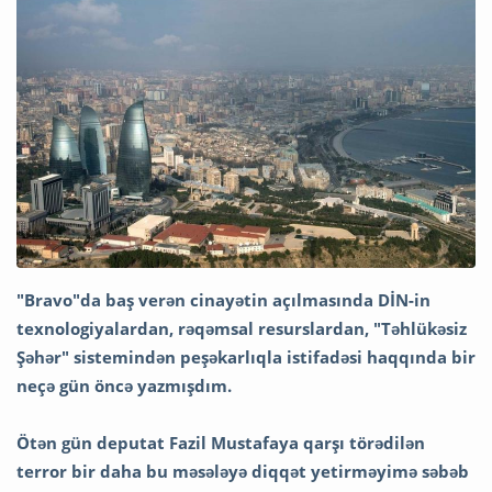
"Bravo"da baş verən cinayətin açılmasında DİN-in
texnologiyalardan, rəqəmsal resurslardan, "Təhlükəsiz
Şəhər" sistemindən peşəkarlıqla istifadəsi haqqında bir
neçə gün öncə yazmışdım.
Ötən gün deputat Fazil Mustafaya qarşı törədilən
terror bir daha bu məsələyə diqqət yetirməyimə səbəb