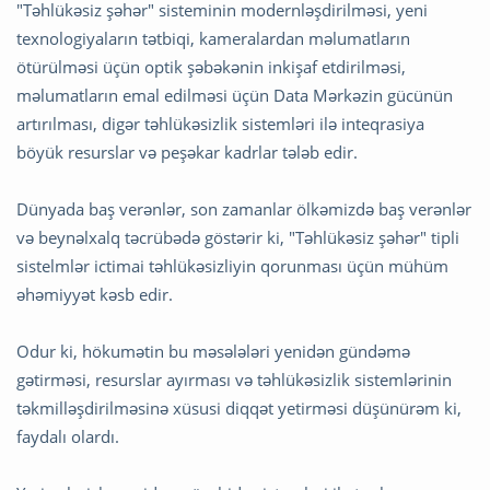
"Təhlükəsiz şəhər" sisteminin modernləşdirilməsi, yeni
texnologiyaların tətbiqi, kameralardan məlumatların
ötürülməsi üçün optik şəbəkənin inkişaf etdirilməsi,
məlumatların emal edilməsi üçün Data Mərkəzin gücünün
artırılması, digər təhlükəsizlik sistemləri ilə inteqrasiya
böyük resurslar və peşəkar kadrlar tələb edir.
Dünyada baş verənlər, son zamanlar ölkəmizdə baş verənlər
və beynəlxalq təcrübədə göstərir ki, "Təhlükəsiz şəhər" tipli
sistelmlər ictimai təhlükəsizliyin qorunması üçün mühüm
əhəmiyyət kəsb edir.
Odur ki, hökumətin bu məsələləri yenidən gündəmə
gətirməsi, resurslar ayırması və təhlükəsizlik sistemlərinin
təkmilləşdirilməsinə xüsusi diqqət yetirməsi düşünürəm ki,
faydalı olardı.