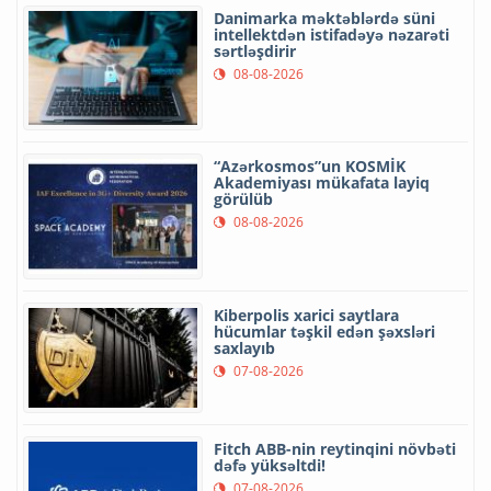
Danimarka məktəblərdə süni
intellektdən istifadəyə nəzarəti
sərtləşdirir
08-08-2026
“Azərkosmos”un KOSMİK
Akademiyası mükafata layiq
görülüb
08-08-2026
Kiberpolis xarici saytlara
hücumlar təşkil edən şəxsləri
saxlayıb
07-08-2026
Fitch ABB-nin reytinqini növbəti
dəfə yüksəltdi!
07-08-2026