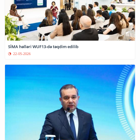
SİMA həlləri WUF13-də təqdim edilib
22-05-2026