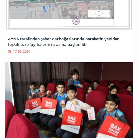
AYNA tərəfindən şəhər darboğazlarında hərəkətin yenidən
təşkili üzrə layihələrin icrasına başlanılıb
17-05-2024