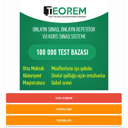
SON XƏBƏR
POPULYAR
YAZARLAR