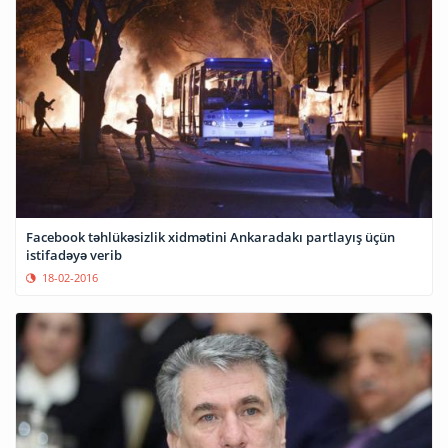
Facebook təhlükəsizlik xidmətini Ankaradakı partlayış üçün
istifadəyə verib
18-02-2016