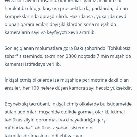
Əvvəllər DİN-in müşahidə kameraları yalnız əhalinin sıx
hərəkətdə olduğu küçə və prospektlərdə, parklarda, idman
kompekslərində quraşdırılırdı. Hazırda isə , yuxarıda qeyd
olunan qərara edilən dəyişikliklərdən sona müşahidə
kameraların sayı və keyfiyyəti xeyli artırılıb.
Son açıqlanan məlumatlara görə Bakı şəhərində "Təhlükəsiz
şəhər" sistemində, təxminən 2300 nöqtədə 7 min müşahidə
kamerası istifadəyə verilib.
İnkişaf etmiş ölkələrdə isə müşahidə perimetrinə daxil olan
ərazilər, hər 100 nəfərə düşən kamera sayı hədsiz yüksəkdir.
Beynəlxalq təcrübəni, inkişaf etmiş ölkələrdə bu istiqamətdə
atılan addımları müşahidə etdikdə görmək olar ki, ictimai
təhlükəsizliyin qorunması və cinayətkarlığa qarşı
mübarizədə "Təhlükəsiz şəhər" sisteminin
təkmilləşdirilməsinə ciddi ehtiyac var.