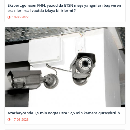
Ekspert:görəsən FHN, yaxud da ETSN meşə yanğınları baş verən
əraziləri real vaxtda izləyə bilirlərmi ?
19-08-2022
Azərbaycanda 3,9 min nöqtə üzrə 12,5 min kamera quraşdırılıb
17-03-2023