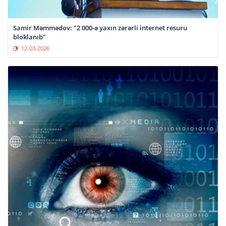
Samir Məmmədov: "2 000-ə yaxın zərərli internet resuru
bloklanıb"
12-03-2026