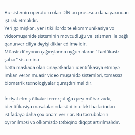
Bu sistemin operatoru olan DİN bu prosesdə daha yaxından
iştirak etməlidir.
Yeri gəlmişkən, yeni tikililərdə telekommunikasiya və
videomüşahidə sisteminin mövcudluğu və istismarı ilə bağlı
qanunvericiliyə dəyişikliklər edilməlidir.
Müasir dünyanın çağırışlarına uyğun olaraq "Təhlükəsiz
şəhər" sisteminə
hətta maskada olan cinayətkarları identifikasiya etməyə
imkan verən müasir video müşahidə sistemləri, təmassız
biometrik texnologiyalar quraşdırılmalıdır.
İnkişaf etmiş ölkələr terrorçuluğa qarşı mübarizədə,
identifikasiya məsələlərində süni intellekt həllərindən
istifadəyə daha çox önəm verirlər. Bu təcrübələrin
öyrənilməsi və ölkəmizdə tətbiqinə diqqət artırılmalıdır.