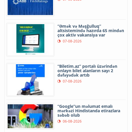
“Əmək və Məşğulluq”
altsistemində hazırda 65 mindən
çox aktiv vakansiya var
07-08-2026
“Biletim.az” portalı üzərindən
onlayn bilet alanların sayı 2
dəfəyədək artıb
07-08-2026
“Google”un məlumat emalı
mərkəzi Hindistanda etirazlara
səbəb olub
06-08-2026