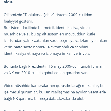
oldu.
Ölkəmizdə "Təhlükəsiz Şəhər" sistemi 2009-cu ildən
fəaliyyət göstərir.
Bu sistem daxilində biometrik identifikasiya, video
müşahidə və s . bu tip alt sistemləri mövcuddur, kütlə
içərisindən yalnız axtarılan şəxsi seçməyə və izləməyə imkan
verir, hətta saxta nömrə ilə avtomobili və sahibini
identifikasiya etməyə və izləməyə imkan verir və s.
Bununla bağlı Prezidentin 15 may 2009-cu il tarixli fərmanı
və NK-nın 2010-cu ildə qəbul edilən qərarları var.
Videomüşahidə kameralarının quraşdırılacağı məkanlar, bu
işə məsul qurumlar, bu işin reallaşmasına ayrılan vəsaitlərlə
bağlı NK qərarına bir neçə dəfə əlavələr də olub.