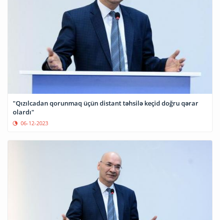
"Qızılcadan qorunmaq üçün distant təhsilə keçid doğru qərar
olardı"
06-12-2023