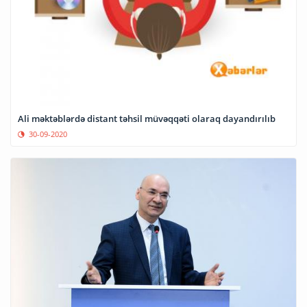
Ali məktəblərdə distant təhsil müvəqqəti olaraq dayandırılıb
30-09-2020