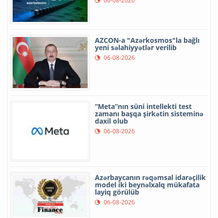
06-08-2026
AZCON-a "Azərkosmos"la bağlı
yeni səlahiyyətlər verilib
06-08-2026
“Meta”nın süni intellekti test
zamanı başqa şirkətin sisteminə
daxil olub
06-08-2026
Azərbaycanın rəqəmsal idarəçilik
model iki beynəlxalq mükafata
layiq görülüb
06-08-2026