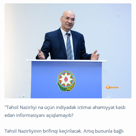
"Təhsil Nazirliyi nə üçün indiyədək ictimai əhəmiyyət kəsb
edən informasiyanı açıqlamayıb?
Təhsil Nazirliyinin brifinqi keçiriləcək. Artıq bununla bağlı