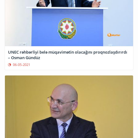
UNEC rəhbərliyi belə müqavimətin olacağını proqnozlaşdırırdı
– Osman Gündüz
06-05-2021