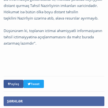
distant qurmaq Təhsil Nazirliyinin imkanları xaricindədir.
Hökumət isə bütün ölkə boyu distant təhsilin
təşkilini Nazirliyin üzərinə atıb, əlavə resurslar ayırmayıb.
Düşünürəm ki, toplanan ictimai əhəmiyyətli informasiyanın
təhsil ictimaiyyətinə açıqlanmamasını da məhz burada
axtarmaq lazımdır".
Paylaş
Tweet
ŞƏRHLƏR