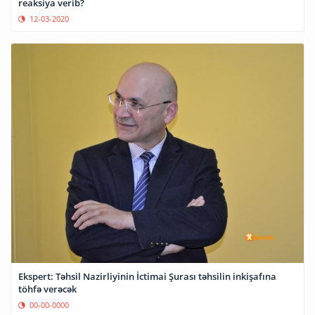
reaksiya verib?
12-03-2020
Ekspert: Təhsil Nazirliyinin İctimai Şurası təhsilin inkişafına
töhfə verəcək
00-00-0000