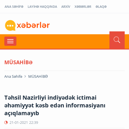
ANA SƏHİFƏ
LAYİHƏ HAQQINDA
ARXİV
XƏBƏRLƏR
ƏLAQƏ
MÜSAHİBƏ
Ana Səhifə
MÜSAHİBƏ
Təhsil Nazirliyi indiyədək ictimai
əhəmiyyət kəsb edən informasiyanı
açıqlamayıb
21-01-2021
22:39