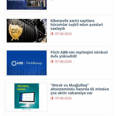
Kiberpolis xarici saytlara
hücumlar təşkil edən şəxsləri
saxlayıb
07-08-2026
Fitch ABB-nin reytinqini növbəti
dəfə yüksəltdi!
07-08-2026
“Əmək və Məşğulluq”
altsistemində hazırda 65 mindən
çox aktiv vakansiya var
07-08-2026