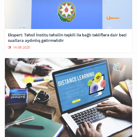
Ekspert: Təhsil İnstitu təhsilin təşkili ilə bağlı təkliflərə dair bəzi
suallara aydınlıq gətirməlidir
14-08-2020