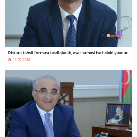
Distant təhsil forması təsdiqlənib, əsasnaməsi isə hələki yoxdur
11-09-2020