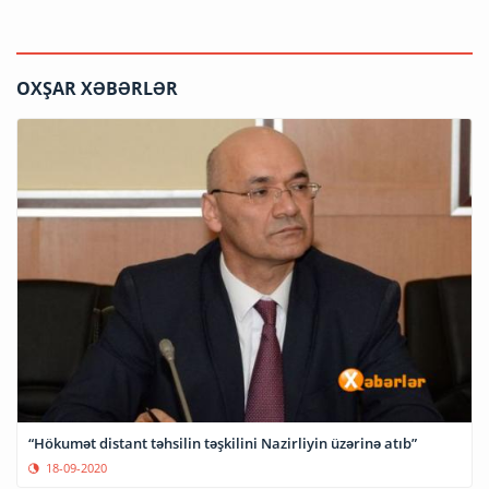
OXŞAR XƏBƏRLƏR
“Hökumət distant təhsilin təşkilini Nazirliyin üzərinə atıb”
18-09-2020