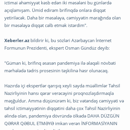
ictimai əhəmiyyət kəsb edən iki məsələni bu günlərdə
açıqlamışam. Ümid edirəm brifinqdə onlara diqqət
yetiriləcək. Daha bir məsələyə, cəmiyyətin marağında olan
bir məsələyə diqqət cəlb etmək istərdim".
Xeberler.az
bildirir ki, bu sözləri Azərbaycan İnternet
Formunun Prezidenti, ekspert Osman Gündüz deyib:
"Güman ki, brifinq əsasən pandemiya ilə əlaqəli növbəti
mərhələdə tədris prosesinin təşkilinə həsr olunacaq.
Hazırda içi ekspertlər qarışıq xeyli sayda müəllimlər Təhsil
Nazirliyinin hansı qərar verəcəyini proqnozlaşdırmaqla
məşğuldur. Amma düşünürəm ki, biz vətəndaş cəmiyyəti və
təhsil ictimaiyyətinin diqqətini daha çox Təhsil Nazirliyinin
əlində olan, pandemiya dövründə ölkədə DAHA DÜZGÜN
QƏRAR QƏBUL ETMƏYƏ imkan verən İNFORMASİYANIN