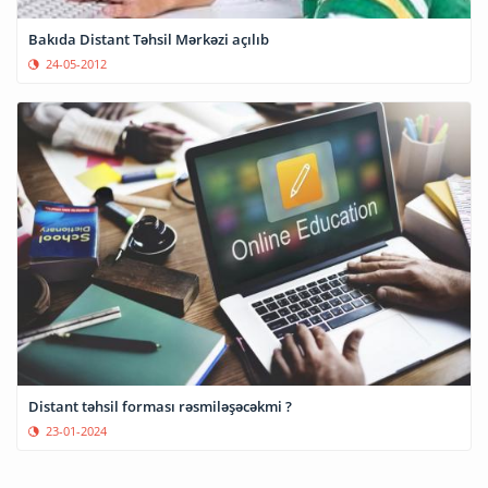
Bakıda Distant Təhsil Mərkəzi açılıb
24-05-2012
Distant təhsil forması rəsmiləşəcəkmi ?
23-01-2024