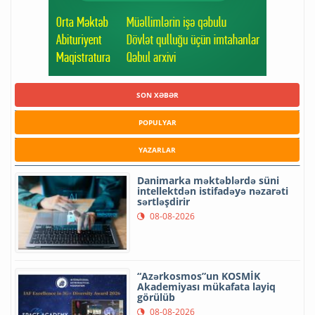
SON XƏBƏR
POPULYAR
YAZARLAR
Danimarka məktəblərdə süni
intellektdən istifadəyə nəzarəti
sərtləşdirir
08-08-2026
“Azərkosmos”un KOSMİK
Akademiyası mükafata layiq
görülüb
08-08-2026