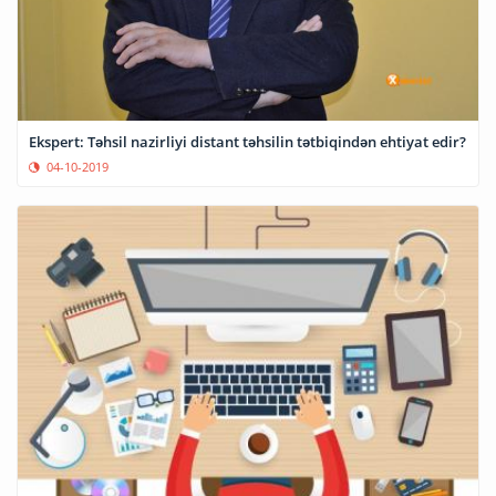
Ekspert: Təhsil nazirliyi distant təhsilin tətbiqindən ehtiyat edir?
04-10-2019