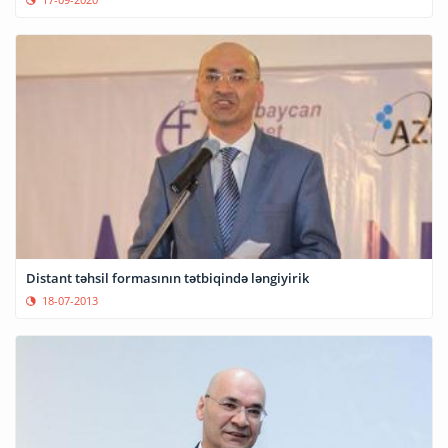
Distant təhsil formasının tətbiqində ləngiyirik
18-07-2013