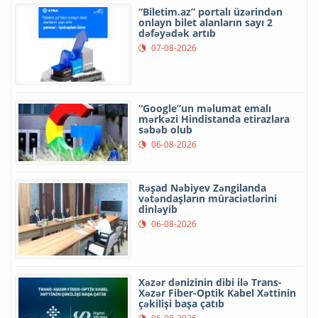
“Biletim.az” portalı üzərindən
onlayn bilet alanların sayı 2
dəfəyədək artıb
07-08-2026
“Google”un məlumat emalı
mərkəzi Hindistanda etirazlara
səbəb olub
06-08-2026
Rəşad Nəbiyev Zəngilanda
vətəndaşların müraciətlərini
dinləyib
06-08-2026
Xəzər dənizinin dibi ilə Trans-
Xəzər Fiber-Optik Kabel Xəttinin
çəkilişi başa çatıb