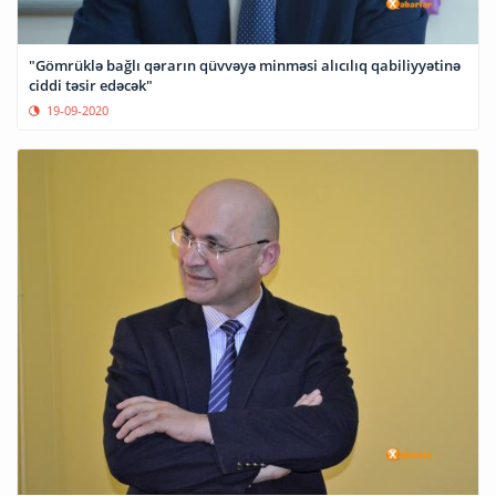
"Gömrüklə bağlı qərarın qüvvəyə minməsi alıcılıq qabiliyyətinə
ciddi təsir edəcək"
19-09-2020