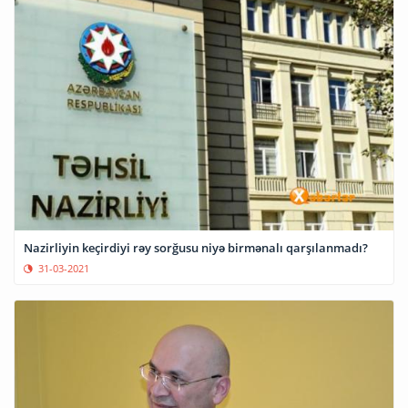
Nazirliyin keçirdiyi rəy sorğusu niyə birmənalı qarşılanmadı?
31-03-2021