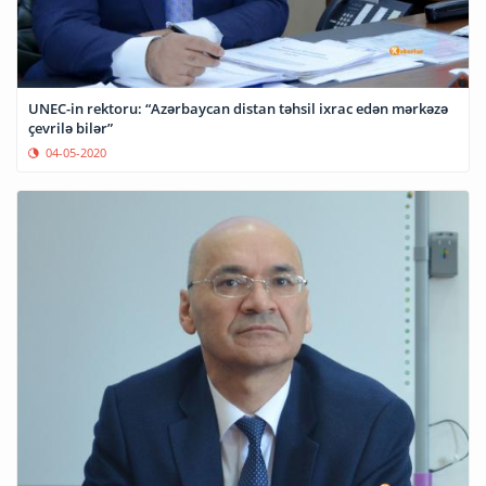
UNEC-in rektoru: “Azərbaycan distan təhsil ixrac edən mərkəzə
çevrilə bilər”
04-05-2020