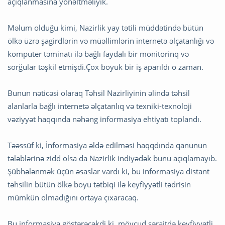
açıqlanmasına yönəltməliyik.
Məlum olduğu kimi, Nazirlik yay tətili müddətində bütün
ölkə üzrə şagirdlərin və müəllimlərin internetə əlçatanlığı və
kompüter təminatı ilə bağlı faydalı bir monitorinq və
sorğular təşkil etmişdi.Çox böyük bir iş aparıldı o zaman.
Bunun nəticəsi olaraq Təhsil Nazirliyinin əlində təhsil
alanlarla bağlı internetə əlçatanlıq və texniki-texnoloji
vəziyyət haqqında nəhəng informasiya ehtiyatı toplandı.
Təəssüf ki, İnformasiya əldə edilməsi haqqdında qanunun
tələblərinə zidd olsa da Nazirlik indiyədək bunu açıqlamayıb.
Şübhələnmək üçün əsaslar vardı ki, bu informasiya distant
təhsilin bütün ölkə boyu tətbiqi ilə keyfiyyətli tədrisin
mümkün olmadığını ortaya çıxaracaq.
Bu informasiya göstərəcəkdi ki, mövcud şəraitdə keyfiyyətli