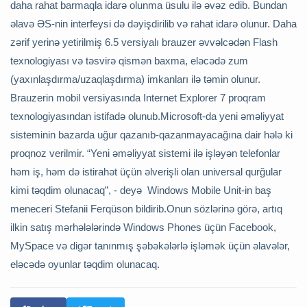
daha rahat barmaqla idarə olunma üsulu ilə əvəz edib. Bundan
əlavə ƏS-nin interfeysi də dəyişdirilib və rahat idarə olunur. Daha
zərif yerinə yetirilmiş 6.5 versiyalı brauzer əvvəlcədən Flash
texnologiyası və təsvirə qismən baxma, eləcədə zum
(yaxınlaşdırma/uzaqlaşdırma) imkanları ilə təmin olunur.
Brauzerin mobil versiyasında Internet Explorer 7 proqram
texnologiyasından istifadə olunub.Microsoft-da yeni əməliyyat
sisteminin bazarda uğur qazanıb-qazanmayacağına dair hələ ki
proqnoz verilmir. “Yeni əməliyyat sistemi ilə işləyən telefonlar
həm iş, həm də istirahət üçün əlverişli olan universal qurğular
kimi təqdim olunacaq”, - deyə Windows Mobile Unit-in baş
meneceri Stefanii Ferqüson bildirib.Onun sözlərinə görə, artıq
ilkin satış mərhələlərində Windows Phones üçün Facebook,
MySpace və digər tanınmış şəbəkələrlə işləmək üçün əlavələr,
eləcədə oyunlar təqdim olunacaq.