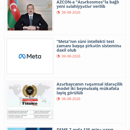
AZCON-a "Azərkosmos"la bağlı
yeni səlahiyyətlər verilib
06-08-2026
“Meta”nın süni intellekti test
zamanı başqa şirkətin sisteminə
daxil olub
06-08-2026
Azərbaycanın rəqəmsal idarəçilik
model iki beynəlxalq mükafata
layiq görülüb
06-08-2026
DSMF 7 ayda 135 minə yaxın