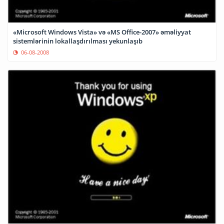
«Microsoft Windows Vista» və «MS Office-2007» əməliyyat
sistemlərinin lokallaşdırılması yekunlaşıb
06-08-2008