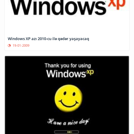
Windows XP azı 2010-cu ilə qədər yaşayacaq
19-01-2009