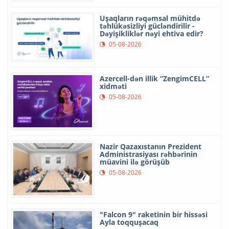
Uşaqların rəqəmsal mühitdə
təhlükəsizliyi gücləndirilir -
Dəyişikliklər nəyi ehtiva edir?
05-08-2026
Azercell-dən illik “ZengimCELL”
xidməti
05-08-2026
Nazir Qazaxıstanın Prezident
Administrasiyası rəhbərinin
müavini ilə görüşüb
05-08-2026
"Falcon 9" raketinin bir hissəsi
Ayla toqquşacaq