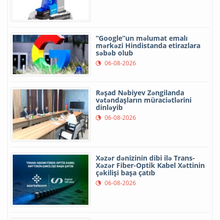
“Google”un məlumat emalı
mərkəzi Hindistanda etirazlara
səbəb olub
06-08-2026
Rəşad Nəbiyev Zəngilanda
vətəndaşların müraciətlərini
dinləyib
06-08-2026
Xəzər dənizinin dibi ilə Trans-
Xəzər Fiber-Optik Kabel Xəttinin
çəkilişi başa çatıb
06-08-2026