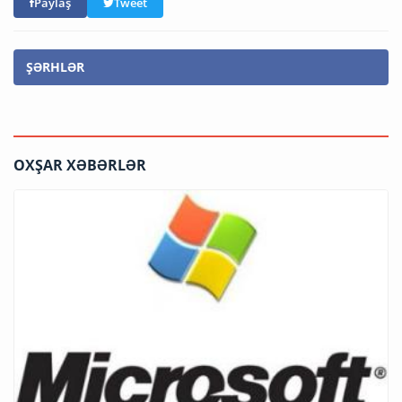
Paylaş
Tweet
ŞƏRHLƏR
OXŞAR XƏBƏRLƏR