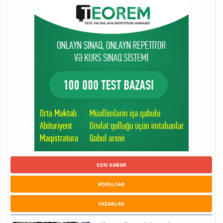
SON XƏBƏR
POPULYAR
YAZARLAR