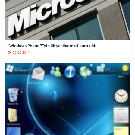
“Windows Phone 7”nin ilk yenilənməsi buraxılıb
23-02-2011