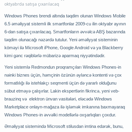
Windows Phones brendi altında təqdim olunan Windows Mobile
6.5 əməliyyat sistemli ilk smartfonlar 2009-cu ilin oktyabr ayının
6-dan satışa çıxarılacaq. Smartfonların əvvəlcə ABŞ bazarında
təqdim olunacağı nəzərdə tutulur. Yeni əməliyyat sisteminin
köməyi ilə Microsoft iPhone, Google Android və ya Blackberry
kimi gənc rəqiblərlə mübarizə aparmaq niyyətindədir.
Yeni sistemlə Redmondun proqramçıları Windows Phones-in
nəinki biznes üçün, həmçinin özünün əyləncə kontenti və çox
formatlılığı ilə istehlakçı seqmenti üçün də yararlı olduğunu
sübut etməyə çalışırlar. Lakin ekspertlərin fikrincə, yeni veb-
brauzinq və elektron ünvan vasitələri, eləcədə Windows
Marketplace onlayn-mağaza ilə işləmək imkanına baxmayaraq
Windows Phones-in əvvəlki modellərlə oxşarlıqları çoxdur.
Əməliyyat sistemində Microsoft stilusdan imtina edərək, bunu,