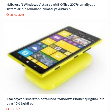
«Microsoft Windows Vista» və «MS Office-2007» əməliyyat
sistemlərinin lokallaşdırılması yekunlaşıb
23-07-2008
Azərbaycan smartfon bazarında “Windows Phone” qurğularının
payı 10% təşkil edir
19-11-2013