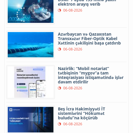
elektron arayış verib
06-08-2026
Azərbaycan və Qazaxıstan
Transxəzər Fiber-Optik Kabel
Xəttinin çəkilişini başa çatdırıb
06-08-2026
Nazirlik: “Mobil notariat”
tətbiqinin “mygov”a tam
inteqrasiyası istiqamətində işlər
davam etdirilir
06-08-2026
Beş İcra Hakimiyyəti İT
sistemlərini “Hökumət
buludu”na köçürüb
06-08-2026