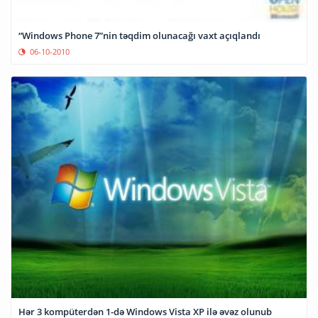
“Windows Phone 7”nin təqdim olunacağı vaxt açıqlandı
06-10-2010
Hər 3 kompüterdən 1-də Windows Vista XP ilə əvəz olunub