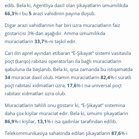
edib. Belə ki, Agentliyə daxil olan şikayətlərin ümumilikdə
66,3
%-i bu
5
ərazi vahidinin payına düşüb.
Digər ərazi vahidlərinin hər biri üzrə müraciətlərin faiz
göstəricisi 3%-dən aşağıdır. Amma ümumilikdə
müraciətlərin
33,7
%-ni təşkil edir.
Cari ilin aprel ayından etibarən “E-Şikayət” sistemi vasitəsilə
poçt (karqo) rabitəsi operatorları ilə bağlı müraciətlərin
qəbuluna da başlanıb. Belə ki, qısa zamanda bu istiqamətdə
34
müraciət daxil olub. Həmin müraciətlərin
82,4
%-i sürətli
poçt rabitəsi xidmətləri üzrə,
17,6
%-i isə universal poçt
rabitəsi xidmətləri üzrə olub.
Müraciətlərin təhlili onu göstərir ki, “E-Şikayət” sisteminə
daha çox kişilər müraciət edir. Belə ki, ümumi şikayətlərin
86,9
%-i kişilər,
13,1
%-i isə qadınlar tərəfindən edilib.
Telekommunikasiya sahəsində edilən şikayətlərin
87,6
%-i