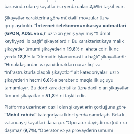
barəsində olan şikayətlər isə yerdə qalan
2,5
%-i təşkil edir.
Şikayətlər xarakterinə görə müxtəlif mövzular üzrə
qruplaşdırılıb. “
İnternet telekommunikasiya xidmətləri
(GPON, ADSL və s.)
” üzrə ən geniş yayılmış “Xidmət
keyfiyyəti ilə bağlı” şikayətlərdir. Bu xarakteristikaya malik
şikayətlər ümumi şikayətlərin
19,8
%-ni əhatə edir. İkinci
yerdə
18,8
%-lə “Xidmətin işləməməsi ilə bağlı” şikayətlərdir.
“Əməkdaşlardan və ya xidmətdən narazılıq” və
“İnfrastrukturla əlaqəli şikayətlər” alt kateqoriyaları üzrə
şikayətlərin həcmi
6,6
%-ə bərabər olmaqla ilk üçlüyü
tamamlayır. Bu dörd xarakteristika üzrə daxil olan şikayətlər
ümumi şikayətlərin
51,8
%-ni təşkil edir.
Platforma üzərindən daxil olan şikayətlərin çoxluğuna görə
“Mobil rabitə”
kateqoriyası ikinci yerdə qərarlaşıb. Belə ki,
vətəndaş şikayətləri daha çox “Operator dəyişdirmə (nömrə
daşıma)” (
9,7
%), “Operator və ya provayderin ümumi