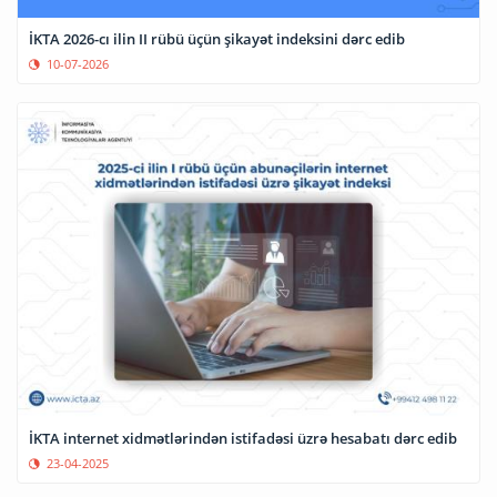
İKTA 2026-cı ilin II rübü üçün şikayət indeksini dərc edib
10-07-2026
İKTA internet xidmətlərindən istifadəsi üzrə hesabatı dərc edib
23-04-2025