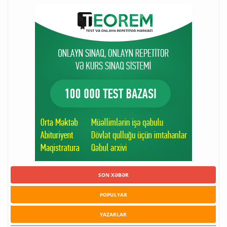
SON XƏBƏR
POPULYAR
YAZARLAR