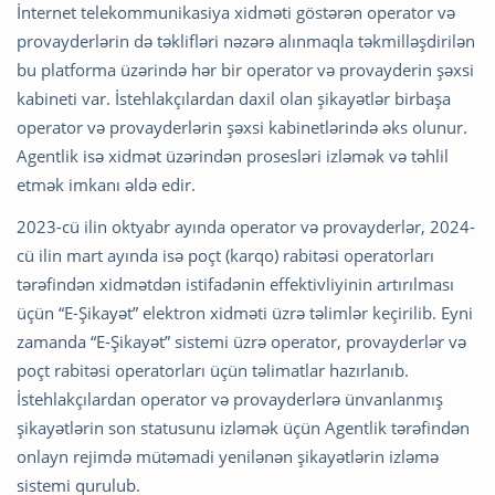
İnternet telekommunikasiya xidməti göstərən operator və
provayderlərin də təklifləri nəzərə alınmaqla təkmilləşdirilən
bu platforma üzərində hər bir operator və provayderin şəxsi
kabineti var. İstehlakçılardan daxil olan şikayətlər birbaşa
operator və provayderlərin şəxsi kabinetlərində əks olunur.
Agentlik isə xidmət üzərindən prosesləri izləmək və təhlil
etmək imkanı əldə edir.
2023-cü ilin oktyabr ayında operator və provayderlər, 2024-
cü ilin mart ayında isə poçt (karqo) rabitəsi operatorları
tərəfindən xidmətdən istifadənin effektivliyinin artırılması
üçün “E-Şikayət” elektron xidməti üzrə təlimlər keçirilib. Eyni
zamanda “E-Şikayət” sistemi üzrə operator, provayderlər və
poçt rabitəsi operatorları üçün təlimatlar hazırlanıb.
İstehlakçılardan operator və provayderlərə ünvanlanmış
şikayətlərin son statusunu izləmək üçün Agentlik tərəfindən
onlayn rejimdə mütəmadi yenilənən şikayətlərin izləmə
sistemi qurulub.