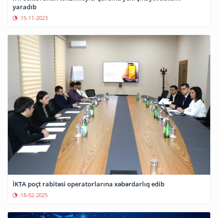
yaradıb
15-11-2023
İKTA poçt rabitəsi operatorlarına xəbərdarlıq edib
18-02-2025