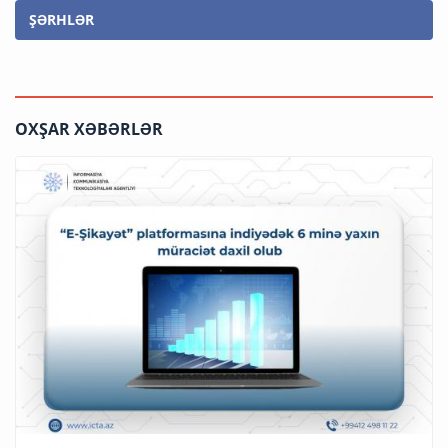
ŞƏRHLƏR
OXŞAR XƏBƏRLƏR