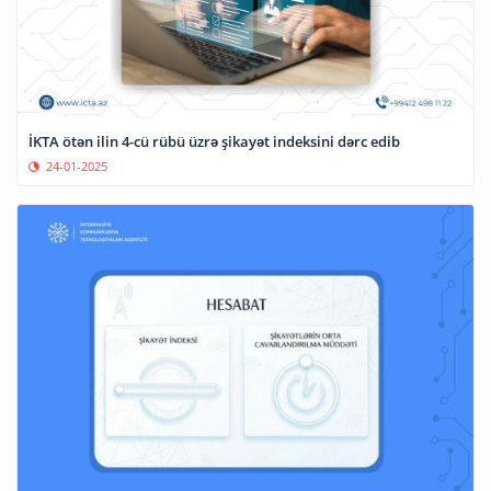
İKTA ötən ilin 4-cü rübü üzrə şikayət indeksini dərc edib
24-01-2025