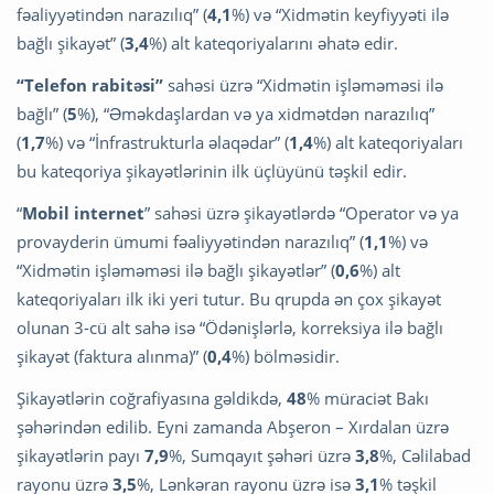
fəaliyyətindən narazılıq” (
4,1
%) və “Xidmətin keyfiyyəti ilə
bağlı şikayət” (
3,4
%) alt kateqoriyalarını əhatə edir.
“Telefon rabitəsi”
sahəsi üzrə “Xidmətin işləməməsi ilə
bağlı” (
5
%), “Əməkdaşlardan və ya xidmətdən narazılıq”
(
1,7
%) və “İnfrastrukturla əlaqədar” (
1,4
%) alt kateqoriyaları
bu kateqoriya şikayətlərinin ilk üçlüyünü təşkil edir.
“
Mobil internet
” sahəsi üzrə şikayətlərdə “Operator və ya
provayderin ümumi fəaliyyətindən narazılıq” (
1,1
%) və
“Xidmətin işləməməsi ilə bağlı şikayətlər” (
0,6
%) alt
kateqoriyaları ilk iki yeri tutur. Bu qrupda ən çox şikayət
olunan 3-cü alt sahə isə “Ödənişlərlə, korreksiya ilə bağlı
şikayət (faktura alınma)” (
0,4
%) bölməsidir.
Şikayətlərin coğrafiyasına gəldikdə,
48
% müraciət Bakı
şəhərindən edilib. Eyni zamanda Abşeron – Xırdalan üzrə
şikayətlərin payı
7,9
%, Sumqayıt şəhəri üzrə
3,8
%, Cəlilabad
rayonu üzrə
3,5
%, Lənkəran rayonu üzrə isə
3,1
% təşkil