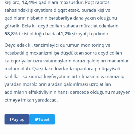
kişilərə,
12,4
%-i qadınlara məxsusdur. Poçt rabitəsi
sahəsindəki şikayətlərə diqqət etsək, burada kişi və
qadınların nisbətinin bərabərliyə daha yaxın olduğunu
görərik. Belə ki, qeyd edilən sahədə müraciət edənlərin
58,8
%-i kişi olduğu halda
41,2
% şikayətçi qadındır.
Qeyd edək ki, tənzimləyici qurumun monitorinq və
hesabatlılıq mexanizmi işə düşdükdən sonra qeyd edilən
kateqoriyalar üzrə vətəndaşların narazı qaldıqları məqamlar
məlum olub. Qarşıdakı dövrlərdə aparılacaq müqayisəli
təhlillər isə xidmət keyfiyyətinin artırılmasının və narazılıq
yaradan məsələlərin aradan qaldırılması üzrə atılan
addımların effektivliyinin hansı dərəcədə olduğunu müəyyən
etməyə imkan yaradacaq.
Paylaş
Tweet