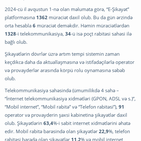
2024-cü il avqustun 1-nə olan məlumata görə, “E-Şikayət”
platformasına
1362
müraciət daxil olub. Bu da gün ərzində
orta hesabla
6
müraciət deməkdir. Həmin müraciətlərdən
1328
-i telekommunikasiya,
34
-ü isə poçt rabitəsi sahəsi ilə
bağlı olub.
Şikayətlərin dövrlər üzrə artım tempi sistemin zaman
keçdikcə daha da aktuallaşmasına və istifadəçilərlə operator
və provayderlər arasında körpü rolu oynamasına səbəb
olub.
Telekommunikasiya sahəsində (ümumilikdə 4 sahə –
“İnternet telekommunikasiya xidmətləri (GPON, ADSL və s.)”,
“Mobil internet”, “Mobil rabitə” və “Telefon rabitəsi”),
91
operator və provayderin şəxsi kabinetinə şikayətlər daxil
olub. Şikayətlərin
63,4
%-i sabit internet xidmətlərini əhatə
edir. Mobil rabitə barəsində olan şikayətlər
22,9
%, telefon
rabitəsi barədə olan şikayətlər
11,2
% və mobil internet