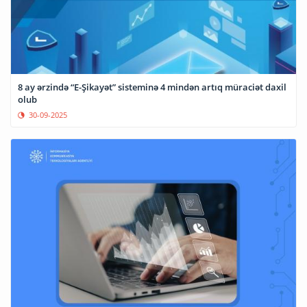
8 ay ərzində “E-Şikayət” sisteminə 4 mindən artıq müraciət daxil
olub
30-09-2025