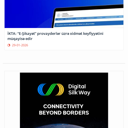
İKTA: “E-Şikayət” provayderlər üzrə xidmət keyfiyyətini
müqayisə edir
29-01-2026