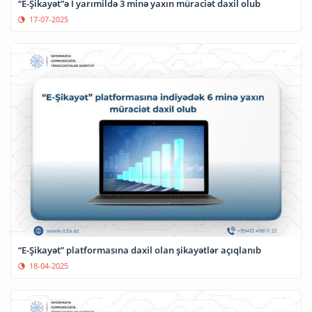
“E-Şikayət”ə I yarımildə 3 minə yaxın müraciət daxil olub
17-07-2025
“E-Şikayət” platformasına daxil olan şikayətlər açıqlanıb
18-04-2025