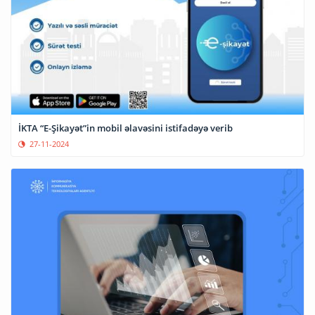
İKTA “E-Şikayət”in mobil əlavəsini istifadəyə verib
27-11-2024