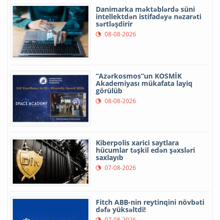
Danimarka məktəblərdə süni
intellektdən istifadəyə nəzarəti
sərtləşdirir
08-08-2026
“Azərkosmos”un KOSMİK
Akademiyası mükafata layiq
görülüb
08-08-2026
Kiberpolis xarici saytlara
hücumlar təşkil edən şəxsləri
saxlayıb
07-08-2026
Fitch ABB-nin reytinqini növbəti
dəfə yüksəltdi!
07-08-2026