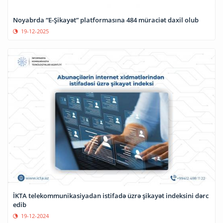
Noyabrda “E-Şikayət” platformasına 484 müraciət daxil olub
19-12-2025
İKTA telekommunikasiyadan istifadə üzrə şikayət indeksini dərc
edib
19-12-2024