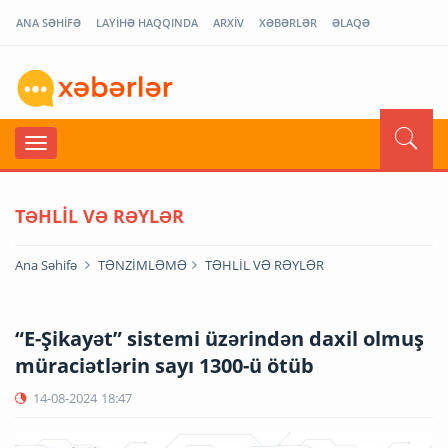
ANA SƏHİFƏ
LAYİHƏ HAQQINDA
ARXİV
XƏBƏRLƏR
ƏLAQƏ
TƏHLİL VƏ RƏYLƏR
Ana Səhifə
TƏNZİMLƏMƏ
TƏHLİL VƏ RƏYLƏR
“E-Şikayət” sistemi üzərindən daxil olmuş
müraciətlərin sayı 1300-ü ötüb
14-08-2024
18:47