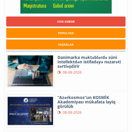
SON XƏBƏR
POPULYAR
YAZARLAR
Danimarka məktəblərdə süni
intellektdən istifadəyə nəzarəti
sərtləşdirir
08-08-2026
“Azərkosmos”un KOSMİK
Akademiyası mükafata layiq
görülüb
08-08-2026