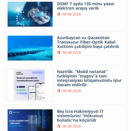
DSMF 7 ayda 135 minə yaxın
elektron arayış verib
06-08-2026
Azərbaycan və Qazaxıstan
Transxəzər Fiber-Optik Kabel
Xəttinin çəkilişini başa çatdırıb
06-08-2026
Nazirlik: “Mobil notariat”
tətbiqinin “mygov”a tam
inteqrasiyası istiqamətində işlər
davam etdirilir
06-08-2026
Beş İcra Hakimiyyəti İT
sistemlərini “Hökumət
buludu”na köçürüb
06-08-2026