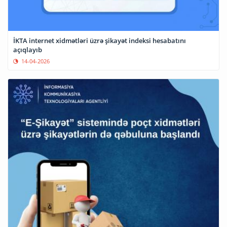
İKTA internet xidmətləri üzrə şikayət indeksi hesabatını
açıqlayıb
14-04-2026