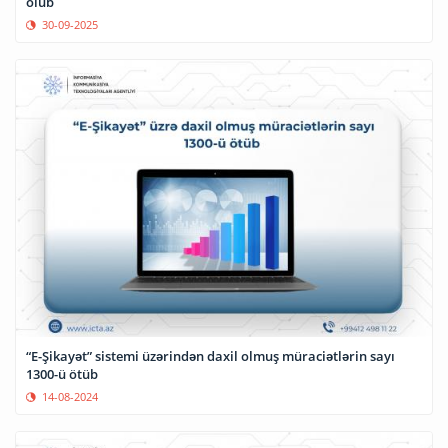
olub
30-09-2025
“E-Şikayət” sistemi üzərindən daxil olmuş müraciətlərin sayı
1300-ü ötüb
14-08-2024