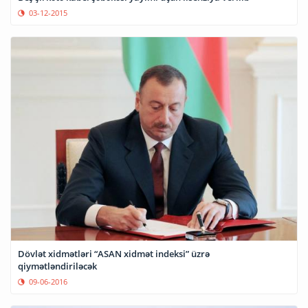
03-12-2015
Dövlət xidmətləri “ASAN xidmət indeksi” üzrə
qiymətləndiriləcək
09-06-2016