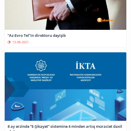
“Az-Evro Tel”in direktoru dəyişib
13-08-2021
8 ay ərzində “E-Şikayət” sisteminə 4 mindən artıq müraciət daxil