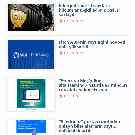
Kiberpolis xarici saytlara
hücumlar təşkil edən şəxsləri
saxlayıb
07-08-2026
Fitch ABB-nin reytinqini növbəti
dəfə yüksəltdi!
07-08-2026
“Əmək və Məşğulluq”
altsistemində hazırda 65 mindən
çox aktiv vakansiya var
07-08-2026
“Biletim.az” portalı üzərindən
onlayn bilet alanların sayı 2
dəfəyədək artıb