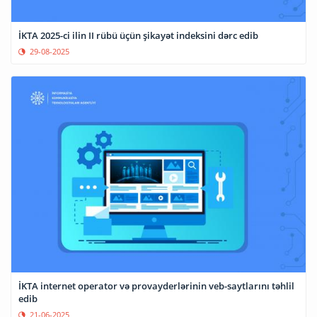
İKTA 2025-ci ilin II rübü üçün şikayət indeksini dərc edib
29-08-2025
İKTA internet operator və provayderlərinin veb-saytlarını təhlil
edib
21-06-2025