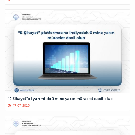
“E-Şikayət”ə I yarımildə 3 minə yaxın müraciət daxil olub
17-07-2025