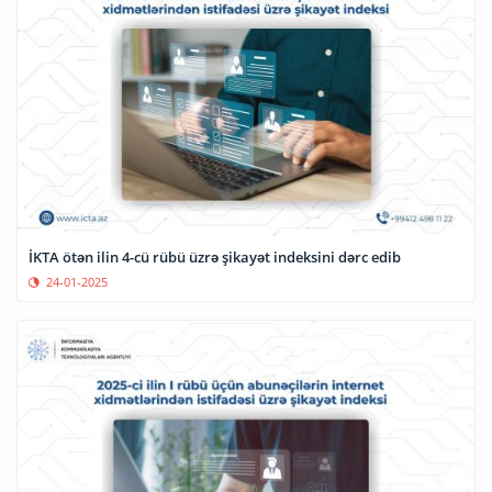
İKTA ötən ilin 4-cü rübü üzrə şikayət indeksini dərc edib
24-01-2025