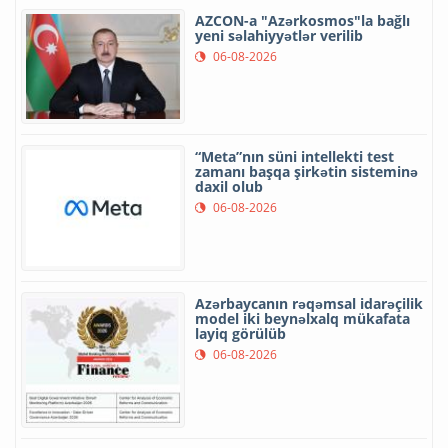
AZCON-a "Azərkosmos"la bağlı
yeni səlahiyyətlər verilib
06-08-2026
“Meta”nın süni intellekti test
zamanı başqa şirkətin sisteminə
daxil olub
06-08-2026
Azərbaycanın rəqəmsal idarəçilik
model iki beynəlxalq mükafata
layiq görülüb
06-08-2026