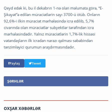
Qeyd edək ki, bu il dekabrın 1-nə olan məlumata görə, “E-
Şikayət”ə edilən müraciətlərin sayı 3700-ü ötüb. Onların
92,6%-i ilkin müraciət mərhələsində icra edilib, 5,7%
civarında olan müraciətlər subyektlər tərəfindən icra
mərhələsindədir. Yalnız müraciətlərin 1,7%-lik hissəsi
vətəndaşların ilk icradan narazı qalması səbəbindən
tənzimləyici qurumun araşdırmasındadır.
Paylaş
Tweet
ŞƏRHLƏR
OXŞAR XƏBƏRLƏR