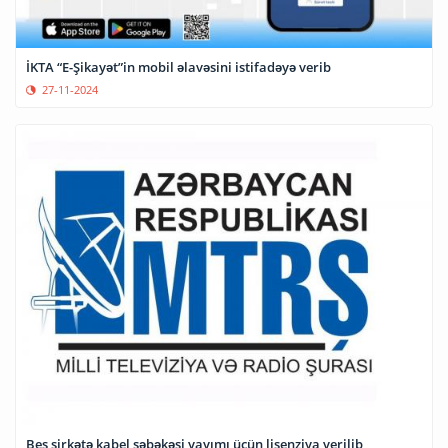
İKTA “E-Şikayət”in mobil əlavəsini istifadəyə verib
27-11-2024
Beş şirkətə kabel şəbəkəsi yayımı üçün lisenziya verilib