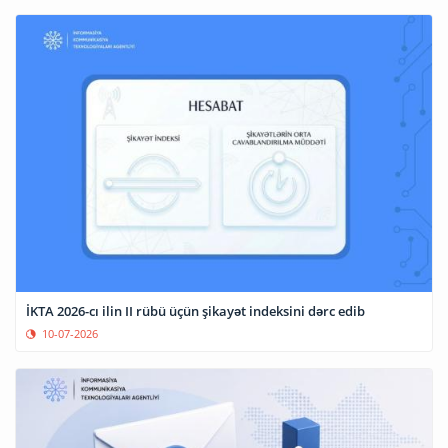
İKTA 2026-cı ilin II rübü üçün şikayət indeksini dərc edib
10-07-2026