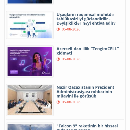
Uşaqların rəqəmsal mühitdə
təhlükəsizliyi gücləndirilir -
Dəyişikliklər nəyi ehtiva edir?
05-08-2026
Azercell-dən illik “ZengimCELL”
xidməti
05-08-2026
Nazir Qazaxıstanın Prezident
Administrasiyası rəhbərinin
müavini ilə görüşüb
05-08-2026
"Falcon 9" raketinin bir hissəsi