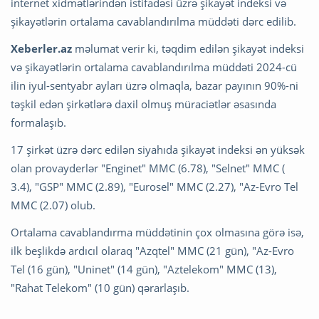
internet xidmətlərindən istifadəsi üzrə şikayət indeksi və
şikayətlərin ortalama cavablandırılma müddəti dərc edilib.
Xeberler.az
məlumat verir ki, təqdim edilən şikayət indeksi
və şikayətlərin ortalama cavablandırılma müddəti 2024-cü
ilin iyul-sentyabr ayları üzrə olmaqla, bazar payının 90%-ni
təşkil edən şirkətlərə daxil olmuş müraciətlər əsasında
formalaşıb.
17 şirkət üzrə dərc edilən siyahıda şikayət indeksi ən yüksək
olan provayderlər "Enginet" MMC (6.78), "Selnet" MMC (
3.4), "GSP" MMC (2.89), "Eurosel" MMC (2.27), "Az-Evro Tel
MMC (2.07) olub.
Ortalama cavablandırma müddətinin çox olmasına görə isə,
ilk beşlikdə ardıcıl olaraq "Azqtel" MMC (21 gün), "Az-Evro
Tel (16 gün), "Uninet" (14 gün), "Aztelekom" MMC (13),
"Rahat Telekom" (10 gün) qərarlaşıb.