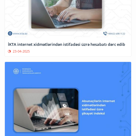
İKTA internet xidmətlərindən istifadəsi üzrə hesabatı dərc edib
23-04-2025