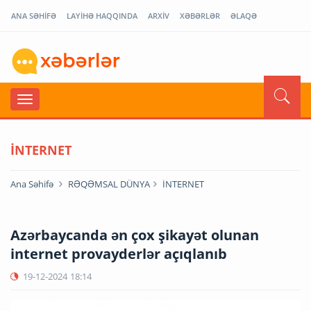
ANA SƏHİFƏ
LAYİHƏ HAQQINDA
ARXİV
XƏBƏRLƏR
ƏLAQƏ
İNTERNET
Ana Səhifə
RƏQƏMSAL DÜNYA
İNTERNET
Azərbaycanda ən çox şikayət olunan
internet provayderlər açıqlanıb
19-12-2024
18:14