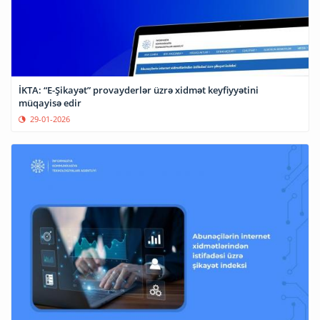
İKTA: “E-Şikayət” provayderlər üzrə xidmət keyfiyyətini
müqayisə edir
29-01-2026