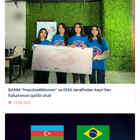
BANM “Impulse4Women” və IDEA tərəfindən keçirilən
hakatonun qalibi olub
14-04-2025