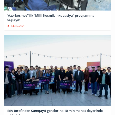
“Azərkosmos” ilk “Milli Kosmik İnkubasiya” proqramına
başlayıb
14-05-2026
İRİA tərəfindən Sumqayıt gənclərinə 10 min manat dəyərində