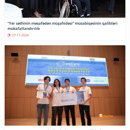
“Yer səthinin məsafədən müşahidəsi” müsabiqəsinin qalibləri
mükafatlandırılıb
27-11-2024