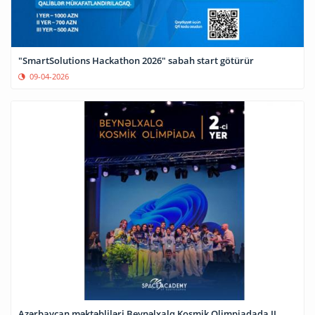
"SmartSolutions Hackathon 2026" sabah start götürür
09-04-2026
Azərbaycan məktəbliləri Beynəlxalq Kosmik Olimpiadada II