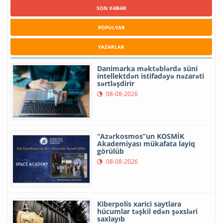
SON XƏBƏR
POPULYAR
YAZARLAR
Danimarka məktəblərdə süni
intellektdən istifadəyə nəzarəti
sərtləşdirir
08-08-2026
“Azərkosmos”un KOSMİK
Akademiyası mükafata layiq
görülüb
08-08-2026
Kiberpolis xarici saytlara
hücumlar təşkil edən şəxsləri
saxlayıb