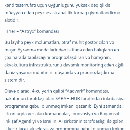
kənd təsərrüfatı üçün uyğunluğunu yüksək dəqiqliklə
müəyyən edən peyk əsaslı analitik torpaq qiymətləndirmə
alətidir.
III Yer – “Astryx” komandası
Bu layihə peyk məlumatları, ətraf mühit göstəriciləri və
maşın öyrənmə modellərindən istifadə edən balıqların ən
çox harada tapılacağını proqnozlaşdıran və həmçinin,
akvakultura infrastrukturunu davamlı monitorinq edən ağıllı
dəniz yaşama mühitinin müşahidə və proqnozlaşdırma
sistemidir.
Əlavə olaraq, 4-cü yerin qalibi “Aadvark” komandası,
hakatonun tərəfdaşı olan SABAH.HUB tərəfindən inkubasiya
proqramına qəbul olunmaq imkanı qazanıb. Eyni zamanda,
ilk onluqda yer alan komandalar, İnnovasiya və Rəqəmsal
İnkişaf Agentliyi və İsrailin IAI şirkətinin tərəfdaşlığı ilə gələn
il keçiriləcək akselerasiya proqramına qəbul olunmaq imkanı