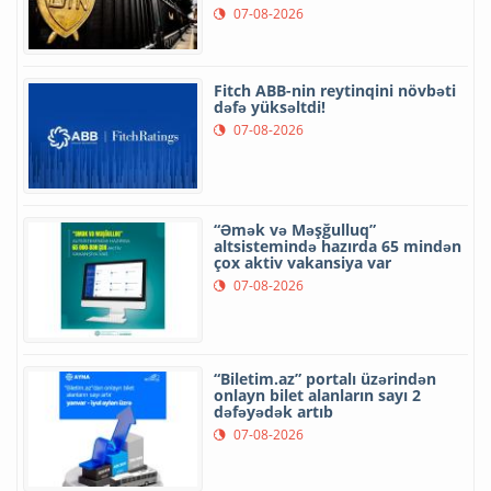
07-08-2026
Fitch ABB-nin reytinqini növbəti
dəfə yüksəltdi!
07-08-2026
“Əmək və Məşğulluq”
altsistemində hazırda 65 mindən
çox aktiv vakansiya var
07-08-2026
“Biletim.az” portalı üzərindən
onlayn bilet alanların sayı 2
dəfəyədək artıb
07-08-2026