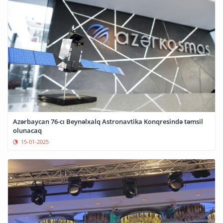
Azərbaycan 76-cı Beynəlxalq Astronavtika Konqresində təmsil
olunacaq
15-01-2025