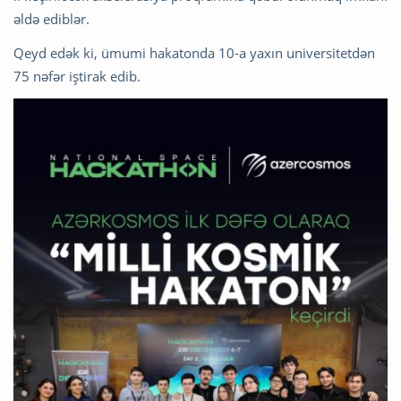
əldə ediblər.
Qeyd edək ki, ümumi hakatonda 10-a yaxın universitetdən
75 nəfər iştirak edib.