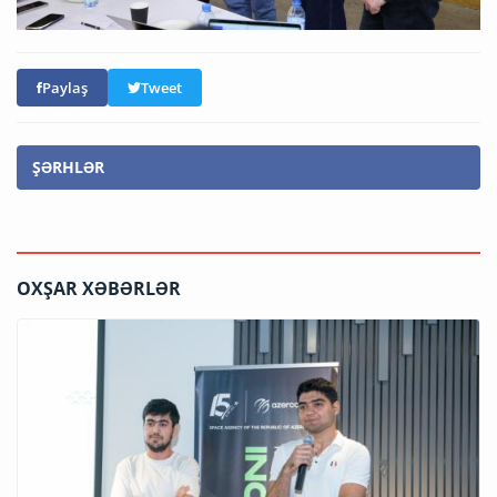
Paylaş
Tweet
ŞƏRHLƏR
OXŞAR XƏBƏRLƏR