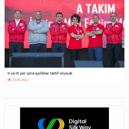
II və III yer üzrə qaliblər təltif olunub
29-05-2022