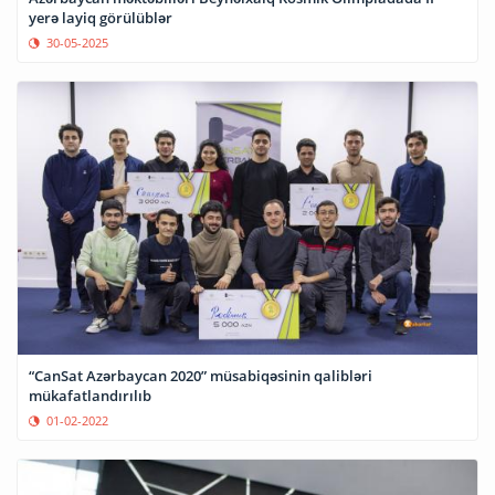
yerə layiq görülüblər
30-05-2025
“CanSat Azərbaycan 2020” müsabiqəsinin qalibləri
mükafatlandırılıb
01-02-2022