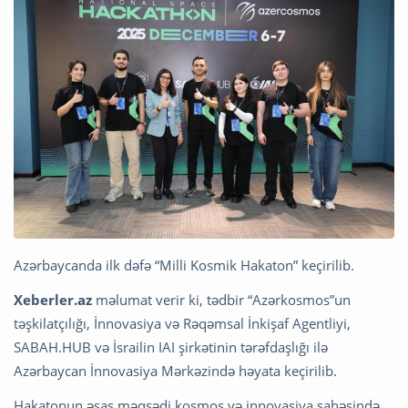
Azərbaycanda ilk dəfə “Milli Kosmik Hakaton” keçirilib.
Xeberler.az
məlumat verir ki, tədbir “Azərkosmos”un
təşkilatçılığı, İnnovasiya və Rəqəmsal İnkişaf Agentliyi,
SABAH.HUB və İsrailin IAI şirkətinin tərəfdaşlığı ilə
Azərbaycan İnnovasiya Mərkəzində həyata keçirilib.
Hakatonun əsas məqsədi kosmos və innovasiya sahəsində