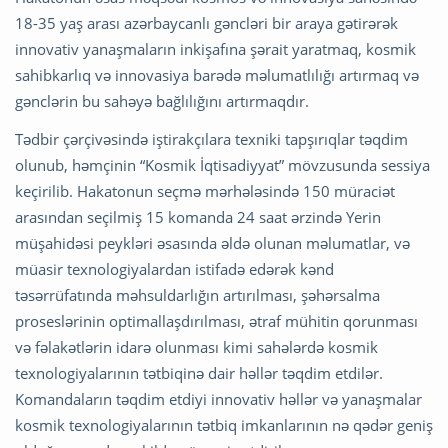
18-35 yaş arası azərbaycanlı gəncləri bir araya gətirərək
innovativ yanaşmaların inkişafına şərait yaratmaq, kosmik
sahibkarlıq və innovasiya barədə məlumatlılığı artırmaq və
gənclərin bu sahəyə bağlılığını artırmaqdır.
Tədbir çərçivəsində iştirakçılara texniki tapşırıqlar təqdim
olunub, həmçinin “Kosmik İqtisadiyyat” mövzusunda sessiya
keçirilib. Hakatonun seçmə mərhələsində 150 müraciət
arasından seçilmiş 15 komanda 24 saat ərzində Yerin
müşahidəsi peykləri əsasında əldə olunan məlumatlar, və
müasir texnologiyalardan istifadə edərək kənd
təsərrüfatında məhsuldarlığın artırılması, şəhərsalma
proseslərinin optimallaşdırılması, ətraf mühitin qorunması
və fəlakətlərin idarə olunması kimi sahələrdə kosmik
texnologiyalarının tətbiqinə dair həllər təqdim etdilər.
Komandaların təqdim etdiyi innovativ həllər və yanaşmalar
kosmik texnologiyalarının tətbiq imkanlarının nə qədər geniş