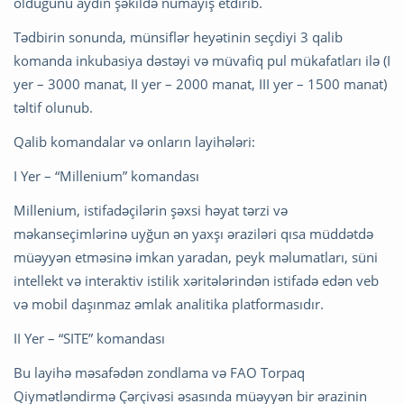
olduğunu aydın şəkildə nümayiş etdirib.
Tədbirin sonunda, münsiflər heyətinin seçdiyi 3 qalib
komanda inkubasiya dəstəyi və müvafiq pul mükafatları ilə (I
yer – 3000 manat, II yer – 2000 manat, III yer – 1500 manat)
təltif olunub.
Qalib komandalar və onların layihələri:
I Yer – “Millenium” komandası
Millenium, istifadəçilərin şəxsi həyat tərzi və
məkanseçimlərinə uyğun ən yaxşı əraziləri qısa müddətdə
müəyyən etməsinə imkan yaradan, peyk məlumatları, süni
intellekt və interaktiv istilik xəritələrindən istifadə edən veb
və mobil daşınmaz əmlak analitika platformasıdır.
II Yer – “SITE” komandası
Bu layihə məsafədən zondlama və FAO Torpaq
Qiymətləndirmə Çərçivəsi əsasında müəyyən bir ərazinin