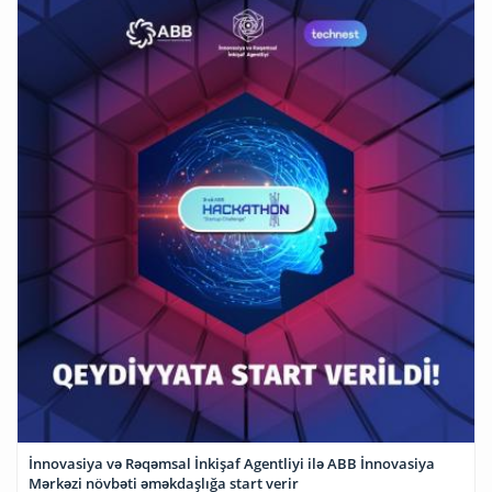
İnnovasiya və Rəqəmsal İnkişaf Agentliyi ilə ABB İnnovasiya
Mərkəzi növbəti əməkdaşlığa start verir