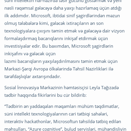
süni intellektin hal-hazırda təsir gücünü göstərmək və yeni
nəsli rəqəmsal gələcəyə daha yaxşı hazırlamaq üçün atdığı
ilk addımdır. Microsoft, ibtidai sinif şagirdlərindən məzun
olmuş tələbələrə kimi, gələcək ixtiraçıların ən son
texnologiyalara çıxışını təmin etmək və gələcəyə dair vizyon
formalaşdırmaq bacarıqlarını inkişaf etdirmək üçün
investisiyalar edir. Bu baxımdan, Microsoft şagirdlərin
inkişafını və gələcək üçün
lazımi bacarıqların yaxşılaşdırılmasını təmin etmək üçün
Mərkəzi-Şərqi Avropa ölkələrində Təhsil Nazirlikləri ilə
tərəfdaşlıqlar axtarışındadır.
Sosial İnnovasiya Mərkəzinin həmtəsisçisi Leyla Tağızadə
tədbir haqqında fikirlərini bu cür bildirib:
“Tədbirin ən yaddaqalan məqamları mühüm təqdimatlar,
süni intellekt texnologiyalarının cari tətbiqi sahələri,
interaktiv hackathonlar, Microsoftun təhsildə tətbiq edilən
məhsulları, “Azure cognitive”, bulud servisləri, mühəndisliyin