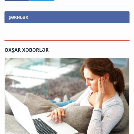
ŞƏRHLƏR
OXŞAR XƏBƏRLƏR