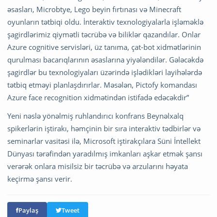
əsasları, Microbtye, Lego beyin fırtınası və Minecraft
oyunların tətbiqi oldu. İnteraktiv texnologiyalarla işləməklə
şagirdlərimiz qiymətli təcrübə və biliklər qazandılar. Onlar
Azure cognitive servisləri, üz tanıma, çat-bot xidmətlərinin
qurulması bacarıqlarının əsaslarına yiyələndilər. Gələcəkdə
şagirdlər bu texnologiyaları üzərində işlədikləri layihələrdə
tətbiq etməyi planlaşdırırlar. Məsələn, Pictofy komandası
Azure face recognition xidmətindən istifadə edəcəkdir”
Yeni nəslə yönəlmiş ruhlandırıcı konfrans Beynəlxalq
spikerlərin iştirakı, həmçinin bir sıra interaktiv tədbirlər və
seminarlar vasitəsi ilə, Microsoft iştirakçılara Süni İntellekt
Dünyası tərəfindən yaradılmış imkanları aşkar etmək şansı
verərək onlara misilsiz bir təcrübə və arzularını həyata
keçirmə şansı verir.
Paylaş
Tweet