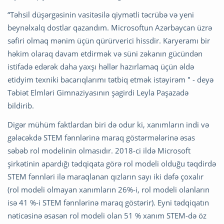
“Təhsil düşərgəsinin vasitəsilə qiymətli təcrübə və yeni
beynəlxalq dostlar qazandım. Microsoftun Azərbaycan üzrə
səfiri olmaq mənim üçün qürürverici hissdir. Karyeramı bir
həkim olaraq davam etdirmək və süni zəkanın gücündən
istifadə edərək daha yaxşı həllər hazırlamaq üçün əldə
etidyim texniki bacarıqlarımı tətbiq etmək istəyirəm " - deyə
Təbiət Elmləri Gimnaziyasının şagirdi Leyla Paşazadə
bildirib.
Digər mühüm faktlardan biri də odur ki, xanımların indi və
gələcəkdə STEM fənnlərinə maraq göstərmələrinə əsas
səbəb rol modelinin olmasıdır. 2018-ci ildə Microsoft
şirkətinin apardığı tədqiqata görə rol modeli olduğu təqdirdə
STEM fənnləri ilə maraqlanan qızların sayı iki dəfə çoxalır
(rol modeli olmayan xanımların 26%-i, rol modeli olanların
isə 41 %-i STEM fənnlərinə maraq göstərir). Eyni tədqiqatın
nəticəsinə əsasən rol modeli olan 51 % xanım STEM-də öz