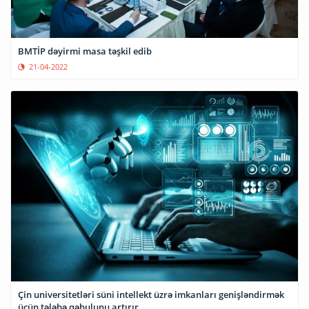
BMTİP dəyirmi masa təşkil edib
21-04-2022
Çin universitetləri süni intellekt üzrə imkanları genişləndirmək
üçün tələbə qəbulunu artırır