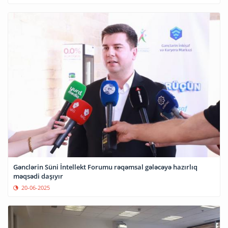
Gənclərin Süni İntellekt Forumu rəqəmsal gələcəyə hazırlıq
məqsədi daşıyır
20-06-2025