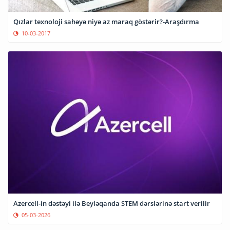
Qızlar texnoloji sahəyə niyə az maraq göstərir?-Araşdırma
10-03-2017
Azercell-in dəstəyi ilə Beyləqanda STEM dərslərinə start verilir
05-03-2026