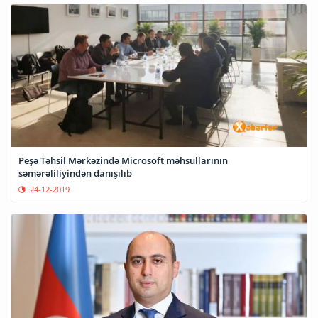
Peşə Təhsil Mərkəzində Microsoft məhsullarının
səmərəliliyindən danışılıb
24-12-2019