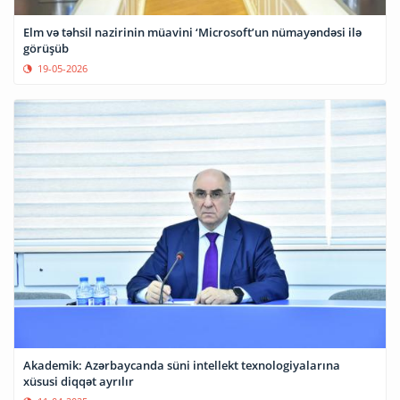
Elm və təhsil nazirinin müavini ‘Microsoft’un nümayəndəsi ilə
görüşüb
19-05-2026
Akademik: Azərbaycanda süni intellekt texnologiyalarına
xüsusi diqqət ayrılır