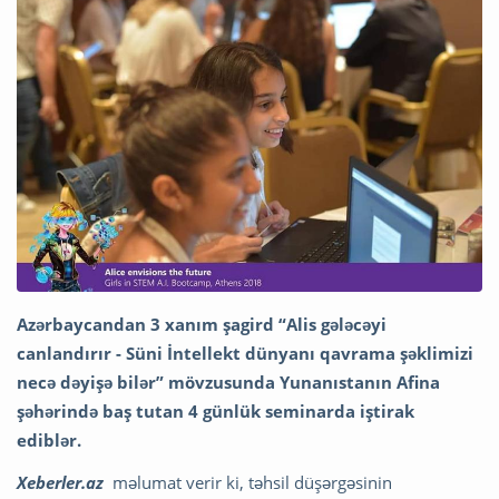
Azərbaycandan 3 xanım şagird “Alis gələcəyi
canlandırır - Süni İntellekt dünyanı qavrama şəklimizi
necə dəyişə bilər” mövzusunda Yunanıstanın Afina
şəhərində baş
tutan 4 günlük seminarda iştirak
ediblər.
Xeberler.az
məlumat verir ki, təhsil düşərgəsinin