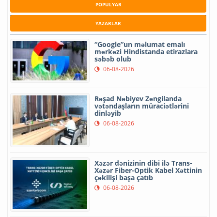
POPULYAR
YAZARLAR
“Google”un məlumat emalı
mərkəzi Hindistanda etirazlara
səbəb olub
06-08-2026
Rəşad Nəbiyev Zəngilanda
vətəndaşların müraciətlərini
dinləyib
06-08-2026
Xəzər dənizinin dibi ilə Trans-
Xəzər Fiber-Optik Kabel Xəttinin
çəkilişi başa çatıb
06-08-2026