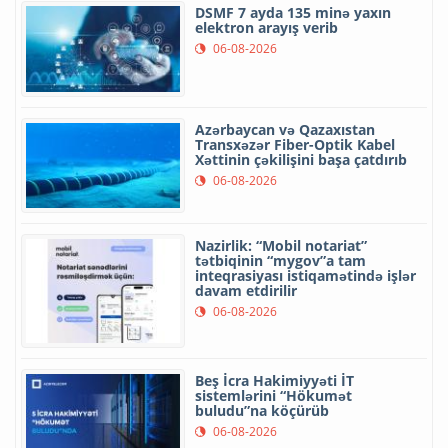
DSMF 7 ayda 135 minə yaxın
elektron arayış verib
06-08-2026
Azərbaycan və Qazaxıstan
Transxəzər Fiber-Optik Kabel
Xəttinin çəkilişini başa çatdırıb
06-08-2026
Nazirlik: “Mobil notariat”
tətbiqinin “mygov”a tam
inteqrasiyası istiqamətində işlər
davam etdirilir
06-08-2026
Beş İcra Hakimiyyəti İT
sistemlərini “Hökumət
buludu”na köçürüb
06-08-2026