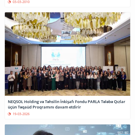
03-03-2010
NEQSOL Holding və Təhsilin İnkişafı Fondu PARLA Tələbə Qızlar
üçün Təqaüd Proqramını davam etdirir
19-03-2026