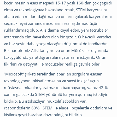
keçirilməsinin əsas məqsədi 15-17 yaşlı 160-dan çox şagirdi
elmə və texnologiyaya həvəsləndirmək, STEM karyerasını
əhatə edən mifləri dağıtmaq və onların gələcək karyeralarını
seçmək, eyni zamanda arzularını reallaşdırmaq üçün
ruhlandırmaq olub. Alis daima xəyal edən, yeni təcrübələr
axtarışında elm həvəskarı olan bir qızdır. O həvəsli, yaradıcı
və hər şeyin daha yaxşı olacağını düşünməkdə inadkardır.
Biz hər birimiz Alisi tanıyırıq və onun Möcüzələr diyarında
təxəyyülündə yaratdığı arzulara çatmasını istəyirik. Onun
fikirləri və qətiyyəti ilə möcüzələr reallığa çevrilə bilər!
“Microsoft” şirkəti tərəfindən aparılan sorğulara əsasən
texnologiyanın inkişaf etməsinə və şəxsi inkişaf üçün
müstəsna imkanlar yaratmasına baxmayaraq, yalnız 42 %
xanım gələcəkdə STEM yönümlü karyera qurmaq istədiyini
bildirib. Bu istəksizliyin müxtəlif səbəbləri var,
respondetlərin 60%-i STEM ilə əlaqəli peşələrdə qadınlara və
kişilərə qeyri-bərabər davranıldığını bildirib.