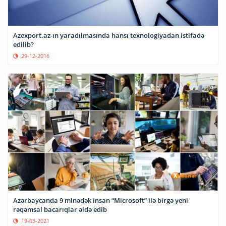
Azexport.az-ın yaradılmasında hansı texnologiyadan istifadə
edilib?
29-12-2016
Azərbaycanda 9 minədək insan “Microsoft” ilə birgə yeni
rəqəmsal bacarıqlar əldə edib
19-03-2021