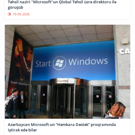
Təhsil naziri "Microsoft"un Qlobal Təhsil üzrə direktoru ilə
görüşüb
19-05-2026
Azərbaycan Microsoft-un “Həmkara Dəstək” proqramında
iştirak edə bilər