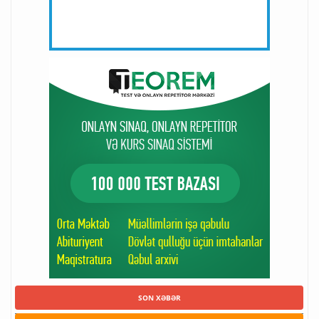
SON XƏBƏR