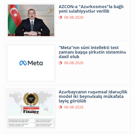
AZCON-a "Azərkosmos"la bağlı
yeni səlahiyyətlər verilib
06-08-2026
“Meta”nın süni intellekti test
zamanı başqa şirkətin sisteminə
daxil olub
06-08-2026
Azərbaycanın rəqəmsal idarəçilik
model iki beynəlxalq mükafata
layiq görülüb
06-08-2026