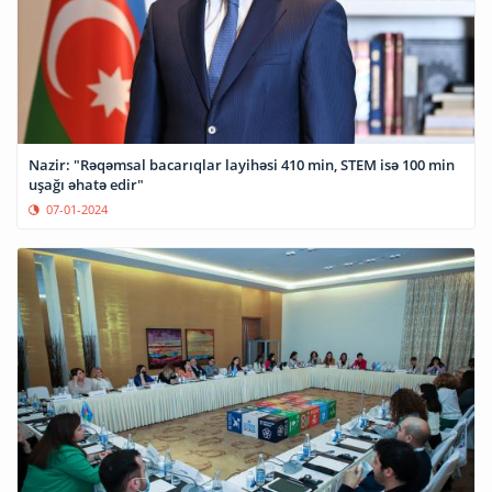
Nazir: "Rəqəmsal bacarıqlar layihəsi 410 min, STEM isə 100 min
uşağı əhatə edir"
07-01-2024