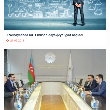
Azərbaycanda bu İT müsabiqəyə qeydiyyat başladı
21-02-2018