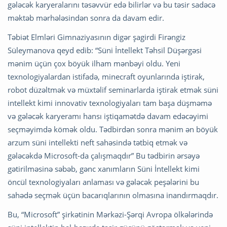
gələcək karyeralarını təsəvvür edə bilirlər və bu təsir sadəcə
məktəb mərhələsindən sonra da davam edir.
Təbiət Elmləri Gimnaziyasının digər şagirdi Firəngiz
Süleymanova qeyd edib: “Süni İntellekt Təhsil Düşərgəsi
mənim üçün çox böyük ilham mənbəyi oldu. Yeni
texnologiyalardan istifadə, minecraft oyunlarında iştirak,
robot düzəltmək və müxtəlif seminarlarda iştirak etmək süni
intellekt kimi innovativ texnologiyaları tam başa düşməmə
və gələcək karyeramı hansı iştiqamətdə davam edəcəyimi
seçməyimdə kömək oldu. Tədbirdən sonra mənim ən böyük
arzum süni intellekti neft sahəsində tətbiq etmək və
gələcəkdə Microsoft-da çalışmaqdır” Bu tədbirin ərsəyə
gətirilməsinə səbəb, gənc xanımların Süni İntellekt kimi
öncül texnologiyaları anlaması və gələcək peşələrini bu
sahədə seçmək üçün bacarıqlarının olmasına inandırmaqdır.
Bu, “Microsoft” şirkətinin Mərkəzi-Şərqi Avropa ölkələrində