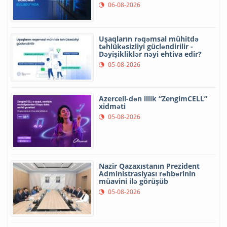
06-08-2026
Uşaqların rəqəmsal mühitdə
təhlükəsizliyi gücləndirilir -
Dəyişikliklər nəyi ehtiva edir?
05-08-2026
Azercell-dən illik “ZengimCELL”
xidməti
05-08-2026
Nazir Qazaxıstanın Prezident
Administrasiyası rəhbərinin
müavini ilə görüşüb
05-08-2026