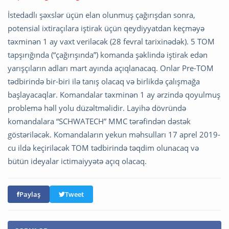
İstedadlı şəxslər üçün elan olunmuş çağırışdan sonra,
potensial ixtiraçılara iştirak üçün qeydiyyatdan keçməyə
təxminən 1 ay vaxt veriləcək (28 fevral tarixinədək). 5 TOM
tapşırığında (“çağırışında”) komanda şəklində iştirak edən
yarışçıların adları mart ayında açıqlanacaq. Onlar Pre-TOM
tədbirində bir-biri ilə tanış olacaq və birlikdə çalışmağa
başlayacaqlar. Komandalar təxminən 1 ay ərzində qoyulmuş
problemə həll yolu düzəltməlidir. Layihə dövründə
komandalara “SCHWATECH” MMC tərəfindən dəstək
göstəriləcək. Komandaların yekun məhsulları 17 aprel 2019-
cu ildə keçiriləcək TOM tədbirində təqdim olunacaq və
bütün ideyalar ictimaiyyətə açıq olacaq.
Paylaş
Tweet