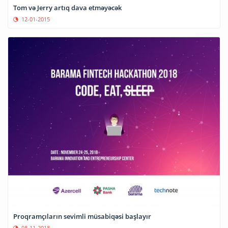
Tom və Jerry artıq dava etməyəcək
12-01-2015
Proqramçıların sevimli müsabiqəsi başlayır
08-11-2018