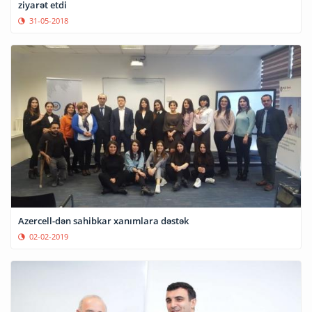
ziyarət etdi
31-05-2018
Azercell-dən sahibkar xanımlara dəstək
02-02-2019