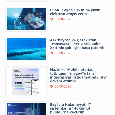
DSMF 7 ayda 135 minə yaxın
elektron arayış verib
06-08-2026
Azərbaycan və Qazaxıstan
Transxəzər Fiber-Optik Kabel
Xəttinin çəkilişini başa çatdırıb
06-08-2026
Nazirlik: “Mobil notariat”
tətbiqinin “mygov”a tam
inteqrasiyası istiqamətində işlər
davam etdirilir
06-08-2026
Beş İcra Hakimiyyəti İT
sistemlərini “Hökumət
buludu”na köçürüb