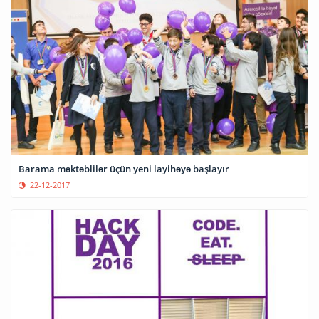
Barama məktəblilər üçün yeni layihəyə başlayır
22-12-2017