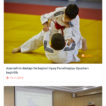
Azercell-in dəstəyi ilə beşinci Uşaq Paralimpiya Oyunları
keçirilib
15-11-2019