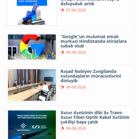
dəfəyədək artıb
07-08-2026
“Google”un məlumat emalı
mərkəzi Hindistanda etirazlara
səbəb olub
06-08-2026
Rəşad Nəbiyev Zəngilanda
vətəndaşların müraciətlərini
dinləyib
06-08-2026
Xəzər dənizinin dibi ilə Trans-
Xəzər Fiber-Optik Kabel Xəttinin
çəkilişi başa çatıb
06-08-2026