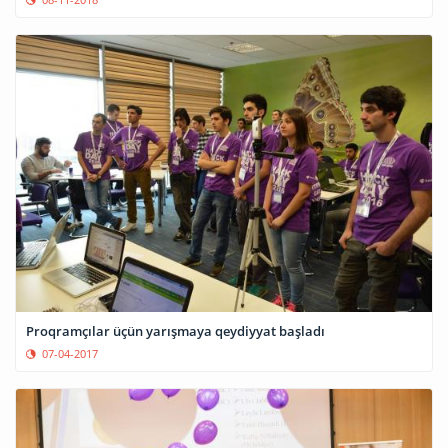
Proqramçılar üçün yarışmaya qeydiyyat başladı
07-04-2017