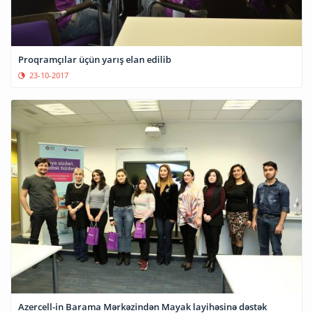
Proqramçılar üçün yarış elan edilib
23-10-2017
Azercell-in Barama Mərkəzindən Mayak layihəsinə dəstək