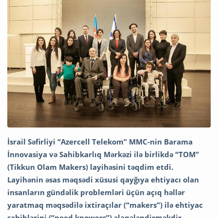
İsrail Səfirliyi “Azercell Telekom” MMC-nin Barama
İnnovasiya və Sahibkarlıq Mərkəzi ilə birlikdə “TOM”
(Tikkun Olam Makers) layihəsini təqdim etdi.
Layihənin əsas məqsədi xüsusi qayğıya ehtiyacı olan
insanların gündəlik problemləri üçün açıq həllər
yaratmaq məqsədilə ixtiraçılar (“makers”) ilə ehtiyac
sahiblərini (“need knowers”) əlaqələndirməkdir.