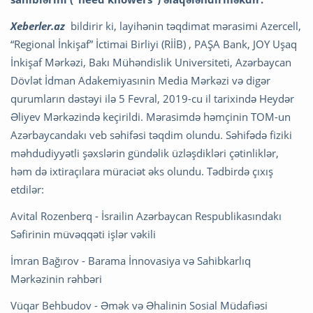
Xeberler.az
bildirir ki, layihənin təqdimat mərasimi Azercell,
“Regional İnkişaf” İctimai Birliyi (RİİB) , PAŞA Bank, JOY Uşaq
İnkişaf Mərkəzi, Bakı Mühəndislik Universiteti, Azərbaycan
Dövlət İdman Adakemiyasınin Media Mərkəzi və digər
qurumların dəstəyi ilə 5 Fevral, 2019-cu il tarixində Heydər
Əliyev Mərkəzində keçirildi. Mərasimdə həmçinin TOM-un
Azərbaycandakı veb səhifəsi təqdim olundu. Səhifədə fiziki
məhdudiyyətli şəxslərin gündəlik üzləşdikləri çətinliklər,
həm də ixtiraçılara müraciət əks olundu. Tədbirdə çıxış
etdilər:
Avital Rozenberq - İsrailin Azərbaycan Respublikasındakı
Səfirinin müvəqqəti işlər vəkili
İmran Bağırov - Barama İnnovasiya və Sahibkarlıq
Mərkəzinin rəhbəri
Vüqar Behbudov - Əmək və Əhalinin Sosial Müdafiəsi