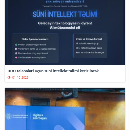
BDU tələbələri üçün süni intellekt təlimi keçiriləcək
01-10-2025