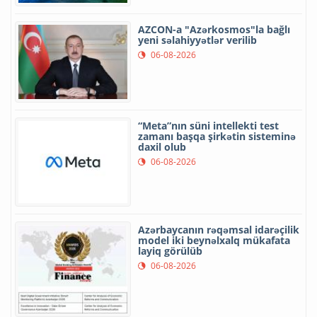
AZCON-a "Azərkosmos"la bağlı
yeni səlahiyyətlər verilib
06-08-2026
“Meta”nın süni intellekti test
zamanı başqa şirkətin sisteminə
daxil olub
06-08-2026
Azərbaycanın rəqəmsal idarəçilik
model iki beynəlxalq mükafata
layiq görülüb
06-08-2026