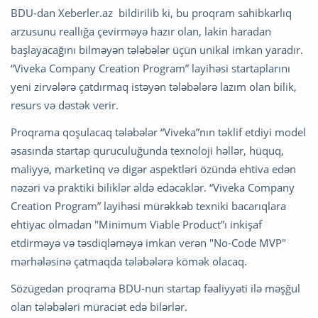
BDU-dan Xeberler.az bildirilib ki, bu proqram sahibkarlıq
arzusunu reallığa çevirməyə hazır olan, lakin haradan
başlayacağını bilməyən tələbələr üçün unikal imkan yaradır.
“Viveka Company Creation Program” layihəsi startaplarını
yeni zirvələrə çatdırmaq istəyən tələbələrə lazım olan bilik,
resurs və dəstək verir.
Proqrama qoşulacaq tələbələr “Viveka”nın təklif etdiyi model
əsasında startap quruculuğunda texnoloji həllər, hüquq,
maliyyə, marketinq və digər aspektləri özündə ehtiva edən
nəzəri və praktiki biliklər əldə edəcəklər. “Viveka Company
Creation Program” layihəsi mürəkkəb texniki bacarıqlara
ehtiyac olmadan "Minimum Viable Product”ı inkişaf
etdirməyə və təsdiqləməyə imkan verən "No-Code MVP"
mərhələsinə çatmaqda tələbələrə kömək olacaq.
Sözügedən proqrama BDU-nun startap fəaliyyəti ilə məşğul
olan tələbələri müraciət edə bilərlər.