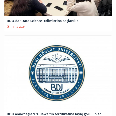
BDU-da “Data Science” təlimlərinə başlanılıb
11-12-2024
BDU əməkdaşları “Huawei”in sertifikatına layiq görülüblər