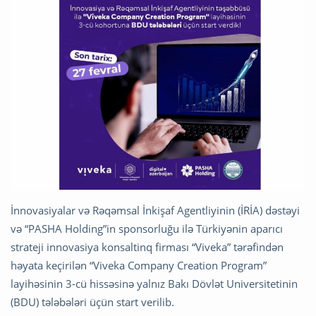
İnnovasiyalar və Rəqəmsal İnkişaf Agentliyinin (İRİA) dəstəyi
və “PASHA Holding”in sponsorluğu ilə Türkiyənin aparıcı
strateji innovasiya konsaltinq firması “Viveka” tərəfindən
həyata keçirilən “Viveka Company Creation Program”
layihəsinin 3-cü hissəsinə yalnız Bakı Dövlət Universitetinin
(BDU) tələbələri üçün start verilib.