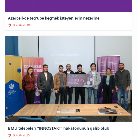
Azercell-də təcrübə keçmək istəyənlərin nəzərinə
03-04-2018
BMU tələbələri “INNOSTART” hakatonunun qalib olub
08-04-2025