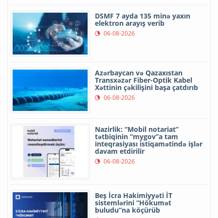
DSMF 7 ayda 135 minə yaxın
elektron arayış verib
06-08-2026
Azərbaycan və Qazaxıstan
Transxəzər Fiber-Optik Kabel
Xəttinin çəkilişini başa çatdırıb
06-08-2026
Nazirlik: “Mobil notariat”
tətbiqinin “mygov”a tam
inteqrasiyası istiqamətində işlər
davam etdirilir
06-08-2026
Beş İcra Hakimiyyəti İT
sistemlərini “Hökumət
buludu”na köçürüb