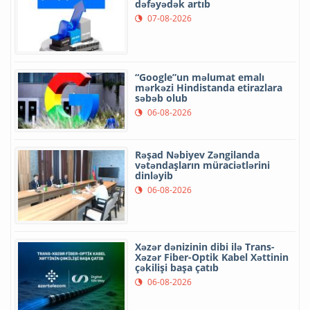
dəfəyədək artıb
07-08-2026
“Google”un məlumat emalı
mərkəzi Hindistanda etirazlara
səbəb olub
06-08-2026
Rəşad Nəbiyev Zəngilanda
vətəndaşların müraciətlərini
dinləyib
06-08-2026
Xəzər dənizinin dibi ilə Trans-
Xəzər Fiber-Optik Kabel Xəttinin
çəkilişi başa çatıb
06-08-2026