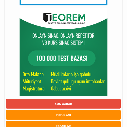
SON XƏBƏR
POPULYAR
YAZARLAR