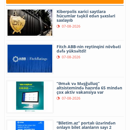
Kiberpolis xarici saytlara
hücumlar təşkil edən şəxsləri
saxlayıb
07-08-2026
Fitch ABB-nin reytinqini növbəti
dəfə yüksəltdi!
07-08-2026
“Əmək və Məşğulluq”
altsistemində hazırda 65 mindən
çox aktiv vakansiya var
07-08-2026
“Biletim.az” portalı üzərindən
onlayn bilet alanların sayı 2