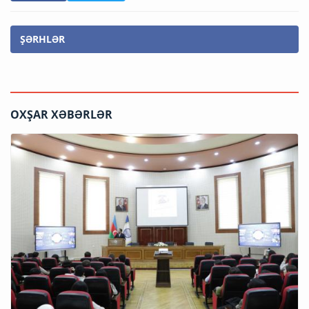
ŞƏRHLƏR
OXŞAR XƏBƏRLƏR