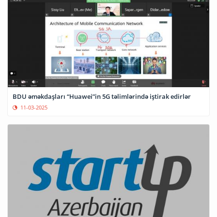
BDU əməkdaşları “Huawei”in 5G təlimlərində iştirak edirlər
11-03-2025