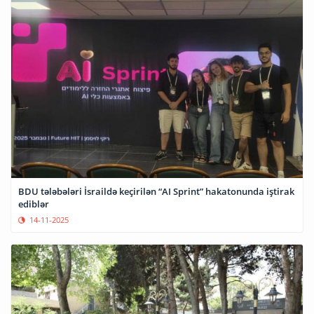
BDU tələbələri İsraildə keçirilən “AI Sprint” hakatonunda iştirak
ediblər
14-11-2025