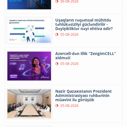
06-08-2026
Uşaqların rəqəmsal mühitdə
təhlükəsizliyi gücləndirilir -
Dəyişikliklər nəyi ehtiva edir?
05-08-2026
Azercell-dən illik “ZengimCELL”
xidməti
05-08-2026
Nazir Qazaxıstanın Prezident
Administrasiyası rəhbərinin
müavini ilə görüşüb
05-08-2026