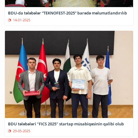
BDU-da tələbələr “TEKNOFEST-2025” barədə məlumatlandırılıb
14-01-2025
BDU tələbələri "FICS 2025" startap müsabiqəsinin qalibi olub
29-05-2025