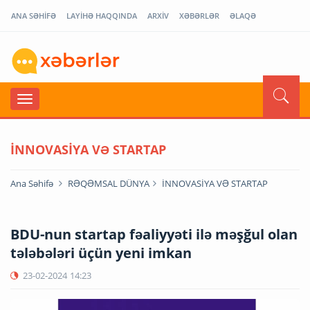
ANA SƏHİFƏ
LAYİHƏ HAQQINDA
ARXİV
XƏBƏRLƏR
ƏLAQƏ
İNNOVASİYA VƏ STARTAP
Ana Səhifə
RƏQƏMSAL DÜNYA
İNNOVASİYA VƏ STARTAP
BDU-nun startap fəaliyyəti ilə məşğul olan
tələbələri üçün yeni imkan
23-02-2024
14:23