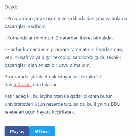
Qeyd:
- Proqramda iştirak üçün ingilis dilində danışma və anlama
bacarıqları vacibdir.
- Komandalar minimum 2 nəfərdən ibarət olmalıdır.
- Hər bir komandanın proqram təminatının hazırlanması,
veb inkişafı və ya digər texnoloji sahələrdə güclü texniki
bacarıqları olan ən azı bir üzvü olmalıdır.
Proqramda iştirak etmək istəyənlər fevralın 27-
dək
müraciət
edə bilərlər.
Xatırladaq ki, bu layihə ötən ilə qədər ölkənin bütün
universitetləri üçün nəzərdə tutulsa da, bu il yalnız BDU
tələbələri üçün həyata keçiriləcək.
Paylaş
Tweet