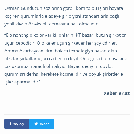
Osman Gündüzün sözlərinə görə, komitə bu işləri həyata
keçirən qurumlarla əlaqəyə girib yeni standartlarla bağlı
yeniliklərin öz əksini tapmasına nail olmalıdır:
“Elə nəhəng ölkələr var ki, onların İKT bazarı bütün şirkətlər
üçün cəbedicir. O ölkələr üçün şirkətlər hər şey edirlər.
Amma Azərbaycan kimi balaca texnologiya bazarı olan
ölkələr şirkətlər üçün cəlbedici deyil. Ona görə bu məsələdə
biz özümüz maraqlı olmalıyıq. Bayaq dediyim dövlət
qurumları dərhal hərəkətə keçməlidir və böyük şirkətlərlə
işlər aparmalıdır".
Xeberler.az
Paylaş
Tweet