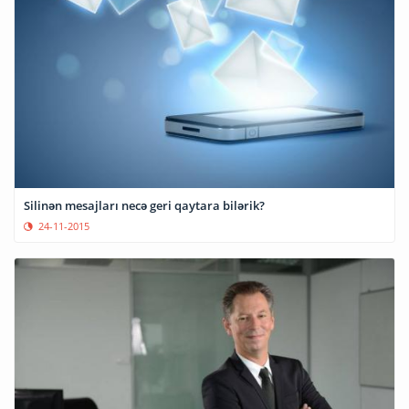
Silinən mesajları necə geri qaytara bilərik?
24-11-2015