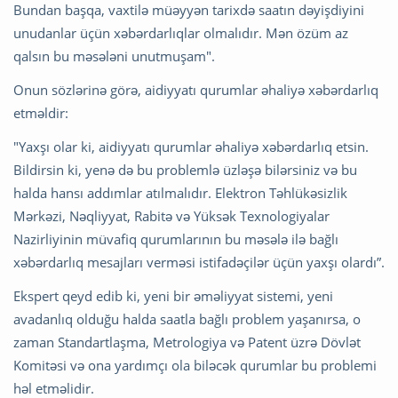
Bundan başqa, vaxtilə müəyyən tarixdə saatın dəyişdiyini
unudanlar üçün xəbərdarlıqlar olmalıdır. Mən özüm az
qalsın bu məsələni unutmuşam".
Onun sözlərinə görə, aidiyyatı qurumlar əhaliyə xəbərdarlıq
etməldir:
"Yaxşı olar ki, aidiyyatı qurumlar əhaliyə xəbərdarlıq etsin.
Bildirsin ki, yenə də bu problemlə üzləşə bilərsiniz və bu
halda hansı addımlar atılmalıdır. Elektron Təhlükəsizlik
Mərkəzi, Nəqliyyat, Rabitə və Yüksək Texnologiyalar
Nazirliyinin müvafiq qurumlarının bu məsələ ilə bağlı
xəbərdarlıq mesajları verməsi istifadəçilər üçün yaxşı olardı”.
Ekspert qeyd edib ki, yeni bir əməliyyat sistemi, yeni
avadanlıq olduğu halda saatla bağlı problem yaşanırsa, o
zaman Standartlaşma, Metrologiya və Patent üzrə Dövlət
Komitəsi və ona yardımçı ola biləcək qurumlar bu problemi
həl etməlidir.