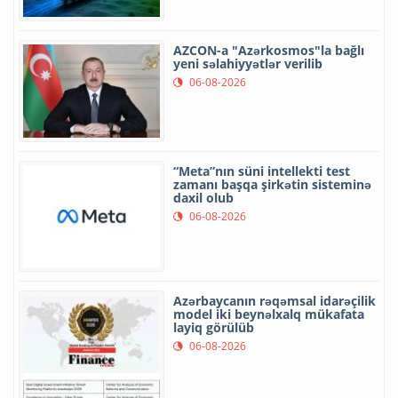
AZCON-a "Azərkosmos"la bağlı
yeni səlahiyyətlər verilib
06-08-2026
“Meta”nın süni intellekti test
zamanı başqa şirkətin sisteminə
daxil olub
06-08-2026
Azərbaycanın rəqəmsal idarəçilik
model iki beynəlxalq mükafata
layiq görülüb
06-08-2026