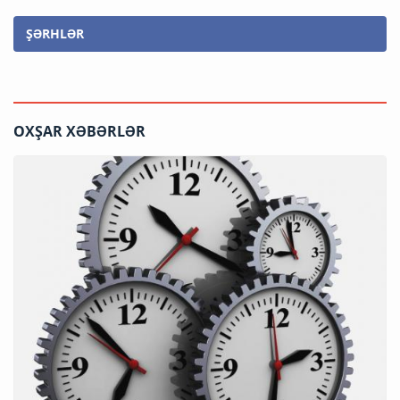
ŞƏRHLƏR
OXŞAR XƏBƏRLƏR