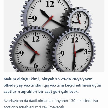
Məlum olduğu kimi, oktyabrın 29-da 70-yə yaxın
ölkədə yay vaxtından qış vaxtına keçid edilməsi üçün
saatların əqrəbləri bir saat geri çəkiləcək.
Azərbaycan da daxil olmaqla dünyanın 130 ölkəsində isə
saatların əqrəbləri geri çəkilməyəcək.