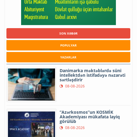
SON XƏBƏR
POPULYAR
YAZARLAR
Danimarka məktəblərdə süni
intellektdən istifadəyə nəzarəti
sərtləşdirir
08-08-2026
“Azərkosmos”un KOSMİK
Akademiyası mükafata layiq
görülüb
08-08-2026