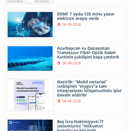
DSMF 7 ayda 135 minə yaxın
elektron arayış verib
06-08-2026
Azərbaycan və Qazaxıstan
Transxəzər Fiber-Optik Kabel
Xəttinin çəkilişini başa çatdırıb
06-08-2026
Nazirlik: “Mobil notariat”
tətbiqinin “mygov”a tam
inteqrasiyası istiqamətində işlər
davam etdirilir
06-08-2026
Beş İcra Hakimiyyəti İT
sistemlərini “Hökumət
buludu”na köçürüb