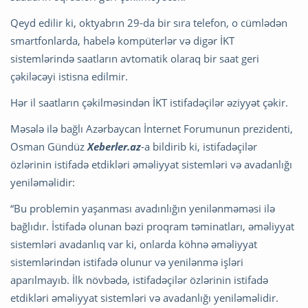
Qeyd edilir ki, oktyabrın 29-da bir sıra telefon, o cümlədən
smartfonlarda, habelə kompüterlər və digər İKT
sistemlərində saatların avtomatik olaraq bir saat geri
çəkiləcəyi istisna edilmir.
Hər il saatların çəkilməsindən İKT istifadəçilər əziyyət çəkir.
Məsələ ilə bağlı Azərbaycan İnternet Forumunun prezidenti,
Osman Gündüz
Xeberler.az
-a bildirib ki, istifadəçilər
özlərinin istifadə etdikləri əməliyyat sistemləri və avadanlığı
yeniləməlidir:
“Bu problemin yaşanması avadınlığın yenilənməməsi ilə
bağlıdır. İstifadə olunan bəzi proqram təminatları, əməliyyat
sistemləri avadanlıq var ki, onlarda köhnə əməliyyat
sistemlərindən istifadə olunur və yenilənmə işləri
aparılmayıb. İlk növbədə, istifadəçilər özlərinin istifadə
etdikləri əməliyyat sistemləri və avadanlığı yeniləməlidir.