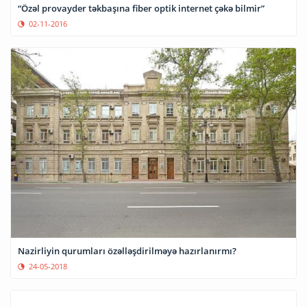
“Özəl provayder təkbaşına fiber optik internet çəkə bilmir”
02-11-2016
Nazirliyin qurumları özəlləşdirilməyə hazırlanırmı?
24-05-2018