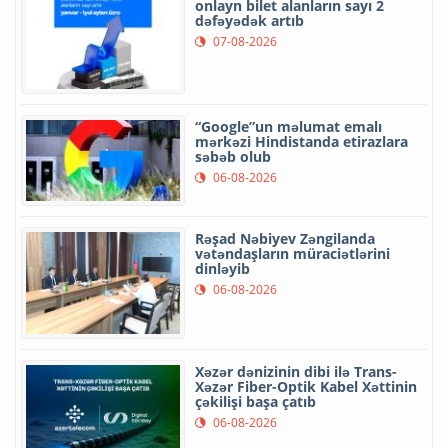
onlayn bilet alanların sayı 2
dəfəyədək artıb
07-08-2026
“Google”un məlumat emalı
mərkəzi Hindistanda etirazlara
səbəb olub
06-08-2026
Rəşad Nəbiyev Zəngilanda
vətəndaşların müraciətlərini
dinləyib
06-08-2026
Xəzər dənizinin dibi ilə Trans-
Xəzər Fiber-Optik Kabel Xəttinin
çəkilişi başa çatıb
06-08-2026