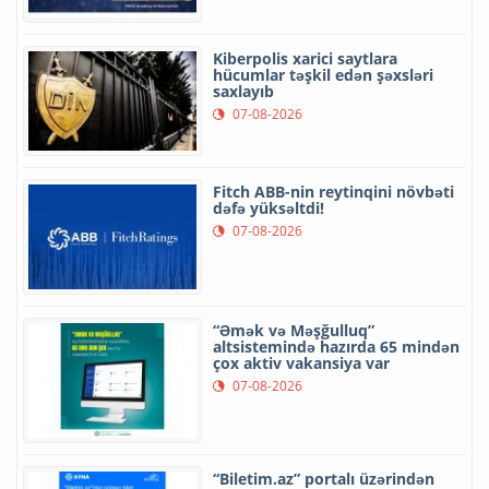
Kiberpolis xarici saytlara
hücumlar təşkil edən şəxsləri
saxlayıb
07-08-2026
Fitch ABB-nin reytinqini növbəti
dəfə yüksəltdi!
07-08-2026
“Əmək və Məşğulluq”
altsistemində hazırda 65 mindən
çox aktiv vakansiya var
07-08-2026
“Biletim.az” portalı üzərindən