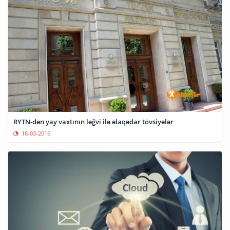
RYTN-dən yay vaxtının ləğvi ilə əlaqədar tövsiyələr
18-03-2016