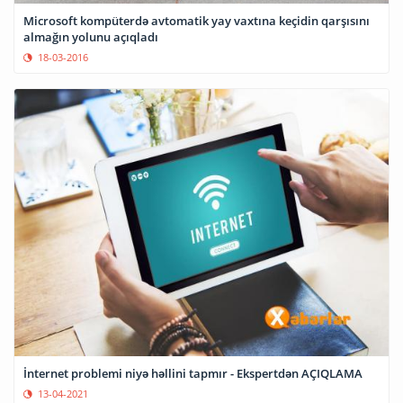
Microsoft kompüterdə avtomatik yay vaxtına keçidin qarşısını
almağın yolunu açıqladı
18-03-2016
İnternet problemi niyə həllini tapmır - Ekspertdən AÇIQLAMA
13-04-2021