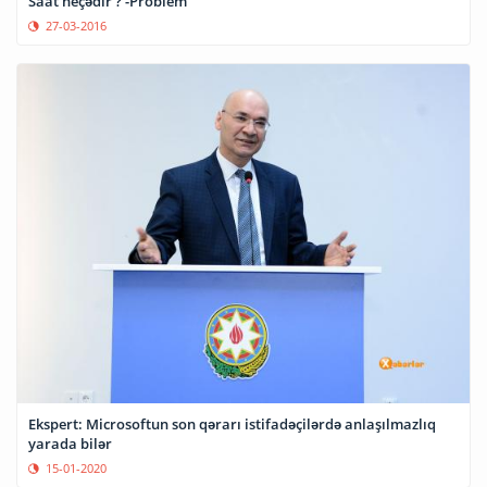
Saat neçədir ? -Problem
27-03-2016
Ekspert: Microsoftun son qərarı istifadəçilərdə anlaşılmazlıq
yarada bilər
15-01-2020