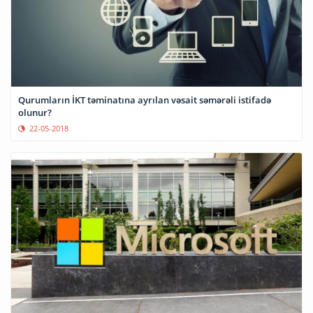
Qurumların İKT təminatına ayrılan vəsait səmərəli istifadə
olunur?
22-05-2018