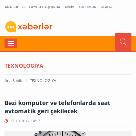
ANA SƏHİFƏ
LAYİHƏ HAQQINDA
ARXİV
XƏBƏRLƏR
ƏLAQƏ
TEXNOLOGİYA
Ana Səhifə
TEXNOLOGİYA
Bəzi kompüter və telefonlarda saat
avtomatik geri çəkiləcək
27-10-2017
14:17