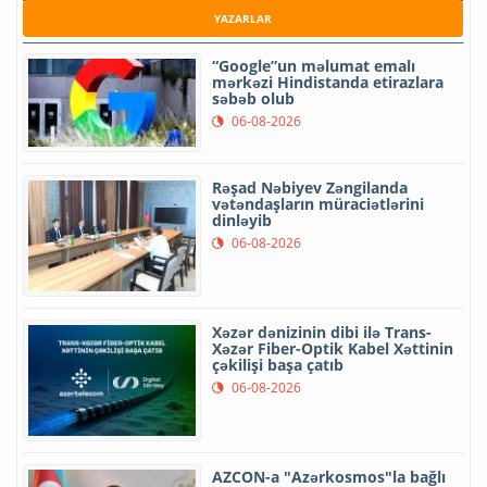
YAZARLAR
“Google”un məlumat emalı
mərkəzi Hindistanda etirazlara
səbəb olub
06-08-2026
Rəşad Nəbiyev Zəngilanda
vətəndaşların müraciətlərini
dinləyib
06-08-2026
Xəzər dənizinin dibi ilə Trans-
Xəzər Fiber-Optik Kabel Xəttinin
çəkilişi başa çatıb
06-08-2026
AZCON-a "Azərkosmos"la bağlı