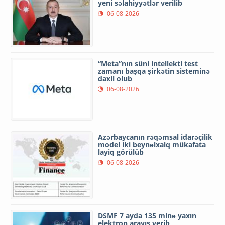
yeni səlahiyyətlər verilib
06-08-2026
“Meta”nın süni intellekti test
zamanı başqa şirkətin sisteminə
daxil olub
06-08-2026
Azərbaycanın rəqəmsal idarəçilik
model iki beynəlxalq mükafata
layiq görülüb
06-08-2026
DSMF 7 ayda 135 minə yaxın
elektron arayış verib