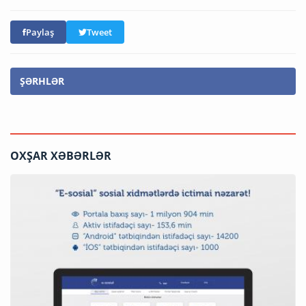
Paylaş
Tweet
ŞƏRHLƏR
OXŞAR XƏBƏRLƏR