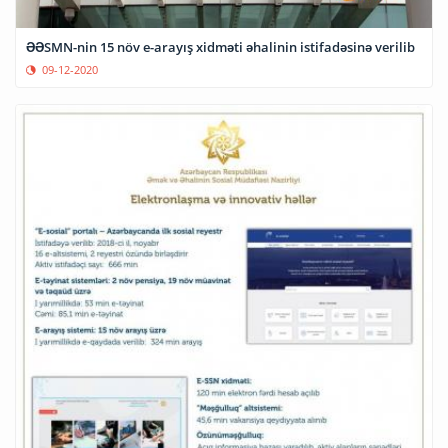
ƏƏSMN-nin 15 növ e-arayış xidməti əhalinin istifadəsinə verilib
09-12-2020