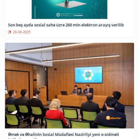
Son beş ayda sosial sahə üzrə 260 min elektron arayış verilib
26-06-2025
Əmək və Əhalinin Sosial Müdafiəsi Nazirliyi yeni e-xidməti