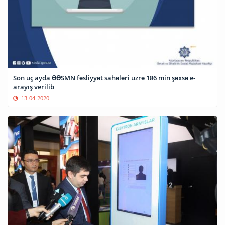
Son üç ayda ƏƏSMN fəsliyyət sahələri üzrə 186 min şəxsə e-
arayış verilib
13-04-2020