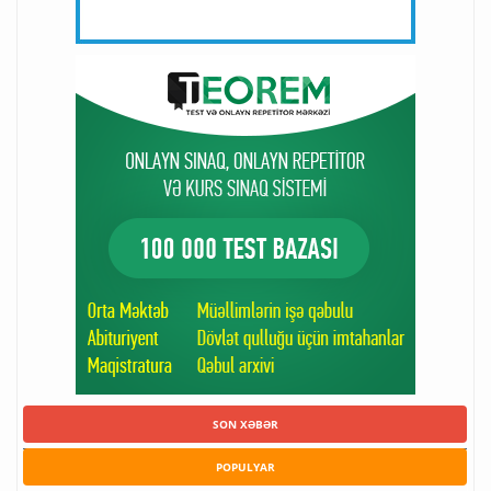
SON XƏBƏR
POPULYAR