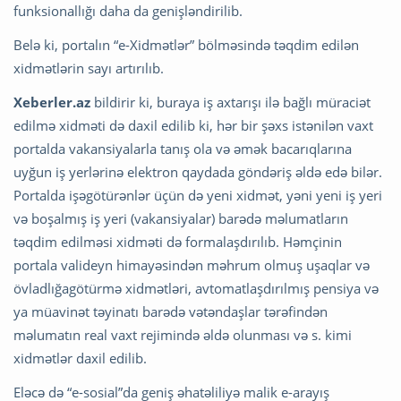
funksionallığı daha da genişləndirilib.
Belə ki, portalın “e-Xidmətlər” bölməsində təqdim edilən
xidmətlərin sayı artırılıb.
Xeberler.az
bildirir ki, buraya iş axtarışı ilə bağlı müraciət
edilmə xidməti də daxil edilib ki, hər bir şəxs istənilən vaxt
portalda vakansiyalarla tanış ola və əmək bacarıqlarına
uyğun iş yerlərinə elektron qaydada göndəriş əldə edə bilər.
Portalda işəgötürənlər üçün də yeni xidmət, yəni yeni iş yeri
və boşalmış iş yeri (vakansiyalar) barədə məlumatların
təqdim edilməsi xidməti də formalaşdırılıb. Həmçinin
portala valideyn himayəsindən məhrum olmuş uşaqlar və
övladlığagötürmə xidmətləri, avtomatlaşdırılmış pensiya və
ya müavinət təyinatı barədə vətəndaşlar tərəfindən
məlumatın real vaxt rejimində əldə olunması və s. kimi
xidmətlər daxil edilib.
Eləcə də “e-sosial”da geniş əhatəliliyə malik e-arayış