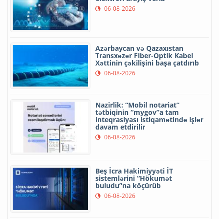
06-08-2026
Azərbaycan və Qazaxıstan
Transxəzər Fiber-Optik Kabel
Xəttinin çəkilişini başa çatdırıb
06-08-2026
Nazirlik: “Mobil notariat”
tətbiqinin “mygov”a tam
inteqrasiyası istiqamətində işlər
davam etdirilir
06-08-2026
Beş İcra Hakimiyyəti İT
sistemlərini “Hökumət
buludu”na köçürüb
06-08-2026