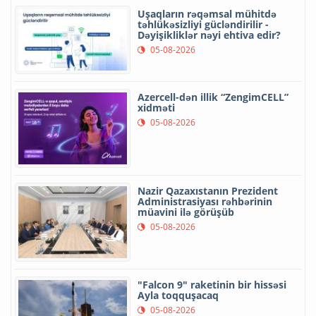
Uşaqların rəqəmsal mühitdə
təhlükəsizliyi gücləndirilir -
Dəyişikliklər nəyi ehtiva edir?
05-08-2026
Azercell-dən illik “ZengimCELL”
xidməti
05-08-2026
Nazir Qazaxıstanın Prezident
Administrasiyası rəhbərinin
müavini ilə görüşüb
05-08-2026
"Falcon 9" raketinin bir hissəsi
Ayla toqquşacaq
05-08-2026