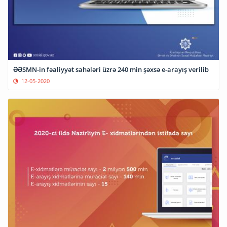
ƏƏSMN-in fəaliyyət sahələri üzrə 240 min şəxsə e-arayış verilib
12-05-2020