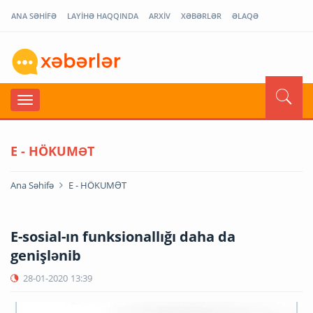
ANA SƏHİFƏ
LAYİHƏ HAQQINDA
ARXİV
XƏBƏRLƏR
ƏLAQƏ
E - HÖKUMƏT
Ana Səhifə
E - HÖKUMƏT
E-sosial-ın funksionallığı daha da
genişlənib
28-01-2020
13:39