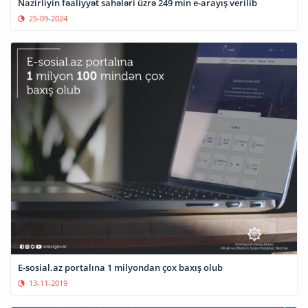
Nazirliyin fəaliyyət sahələri üzrə 249 min e-arayış verilib
25-09-2024
E-sosial.az portalına 1 milyondan çox baxış olub
13-11-2019