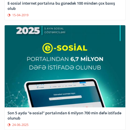
E-sosial internet portalına bu günədək 100 mindən çox baxış
olub
15-04-2019
Son 5 ayda “e-sosial” portalından 6 milyon 700 min dəfə istifadə
olunub
24-06-2025