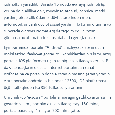
xidmətləri yaradılıb. Burada 15 növdə e-arayış xidməti (iş
yerinə dair, əlilliyə dair, müavinət, təqaüd, pensiya, maddi
yardım, birdəfəlik ödəmə, dövlət tərəfindən mənzil,
avtomobil, ünvanlı dövlət sosial yardımı ilə təmin olunma və
s. barədə e-arayış xidmətləri) də təqdim edilir. Yaxın
günlərdə bu xidmətlərin sırası daha da genişlənəcək.
Eyni zamanda, portalın “Android” əməliyyat sistemi üçün
mobil tətbiqi fəaliyyət göstərirdi. Yeniliklərdən biri kimi, artıq
portalın İOS platforması üçün tətbiqi də istifadəyə verilib. Bu
da vətəndaşların e-sosial internet portalından rahat
istifadəsinə və portalın daha əlçatan olmasına şərait yaradıb.
Artıq portalın android tətbiqindən 12500, İOS platforması
üçün tətbiqindən isə 350 istifadəçi yararlanır.
Ümumilikdə “e-sosial” portalına marağın getdikcə artmasının
göstəricisi kimi, portalın aktiv istifadəçi sayı 150 minə,
portala baxış sayı 1 milyon 700 minə çatıb.