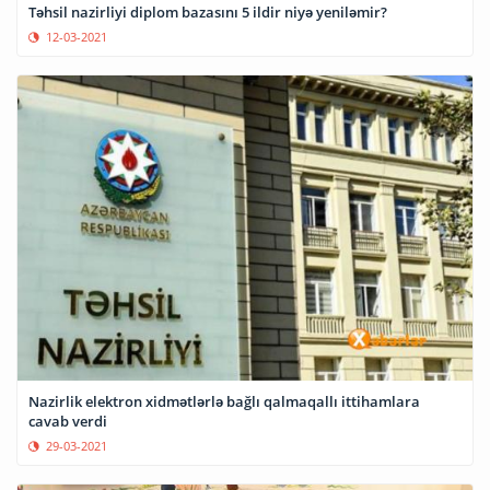
Təhsil nazirliyi diplom bazasını 5 ildir niyə yeniləmir?
12-03-2021
Nazirlik elektron xidmətlərlə bağlı qalmaqallı ittihamlara
cavab verdi
29-03-2021