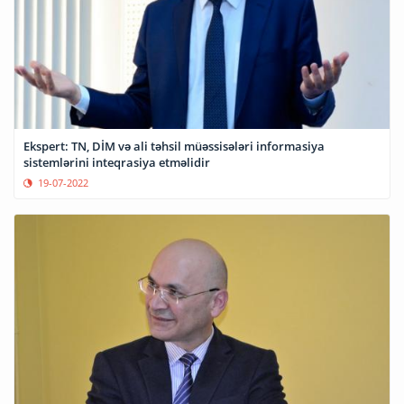
Ekspert: TN, DİM və ali təhsil müəssisələri informasiya
sistemlərini inteqrasiya etməlidir
19-07-2022