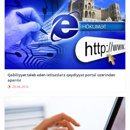
Qabiliyyət tələb edən ixtisaslara qeydiyyat portal üzərindən
aparılır
29-04-2016