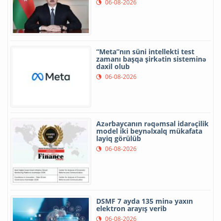
06-08-2026
“Meta”nın süni intellekti test
zamanı başqa şirkətin sisteminə
daxil olub
06-08-2026
Azərbaycanın rəqəmsal idarəçilik
model iki beynəlxalq mükafata
layiq görülüb
06-08-2026
DSMF 7 ayda 135 minə yaxın
elektron arayış verib
06-08-2026