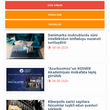
SON XƏBƏR
POPULYAR
YAZARLAR
Danimarka məktəblərdə süni
intellektdən istifadəyə nəzarəti
sərtləşdirir
08-08-2026
“Azərkosmos”un KOSMİK
Akademiyası mükafata layiq
görülüb
08-08-2026
Kiberpolis xarici saytlara
hücumlar təşkil edən şəxsləri
saxlayıb