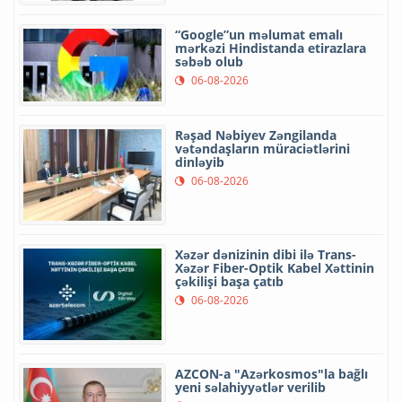
“Google”un məlumat emalı
mərkəzi Hindistanda etirazlara
səbəb olub
06-08-2026
Rəşad Nəbiyev Zəngilanda
vətəndaşların müraciətlərini
dinləyib
06-08-2026
Xəzər dənizinin dibi ilə Trans-
Xəzər Fiber-Optik Kabel Xəttinin
çəkilişi başa çatıb
06-08-2026
AZCON-a "Azərkosmos"la bağlı
yeni səlahiyyətlər verilib