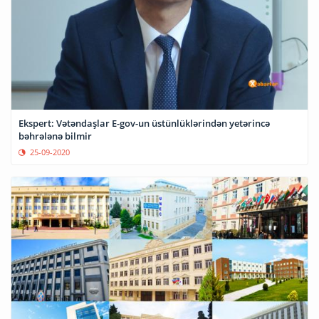
Ekspert: Vətəndaşlar E-gov-un üstünlüklərindən yetərincə
bəhrələnə bilmir
25-09-2020