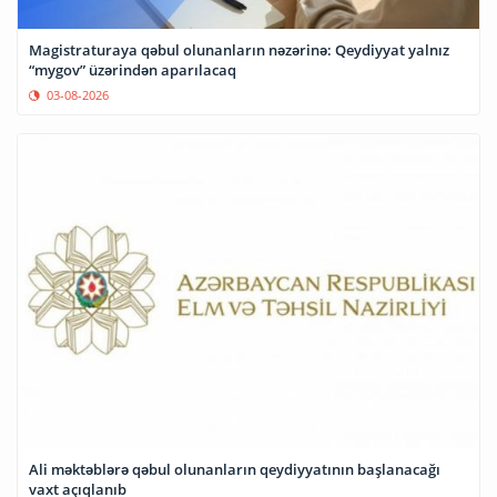
Magistraturaya qəbul olunanların nəzərinə: Qeydiyyat yalnız
“mygov” üzərindən aparılacaq
03-08-2026
Ali məktəblərə qəbul olunanların qeydiyyatının başlanacağı
vaxt açıqlanıb