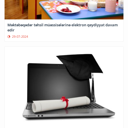
Məktəbəqədər təhsil müəssisələrinə elektron qeydiyyat davam
edir
29-07-2024