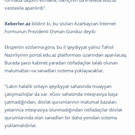
formada təqdim etməklə, həmçinin də e-telebe.edu.az
vasitəsilə aparılırdı".
Xeberler.az
bildirir ki, bu sözləri Azərbaycan İnternet
Formunun Prezidenti Osman Gündüz deyib:
Ekspertin sözlərinə görə, bu il qeydiyyat yalnız Təhsil
Nazirliyinin portal.edu.az platforması üzərindən aparılacaq.
Burada şəxsi kabinet yaradan istifadəçilər tələb olunan
məlumatları və sənədləri sistemə yükləyəcəklər.
"Lakin hələlik onlayn qeydiyyat sahəsində müəyyən
çatışmazlıqlar da var. eGov sahəsində inteqrasiya başa
çatmadığından, dövlət qurumlarının məlumat bazaları
yetərincə inteqrasiya olunmadığından istifadəçilər dövlət
qurumlarında olan sənədləri bir daha yenidən sistemə
yükləməlidirlər.