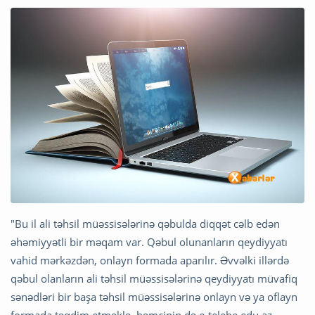
"Bu il ali təhsil müəssisələrinə qəbulda diqqət cəlb edən
əhəmiyyətli bir məqam var. Qəbul olunanların qeydiyyatı
vahid mərkəzdən, onlayn formada aparılır. Əvvəlki illərdə
qəbul olanların ali təhsil müəssisələrinə qeydiyyatı müvafiq
sənədləri bir başa təhsil müəssisələrinə onlayn və ya oflayn