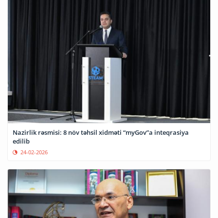
Nazirlik rəsmisi: 8 növ təhsil xidməti “myGov”a inteqrasiya
edilib
24-02-2026