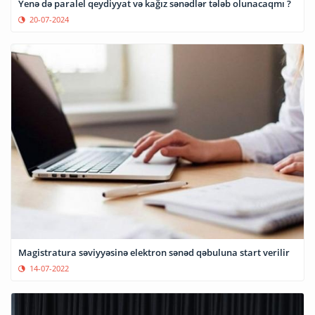
Yenə də paralel qeydiyyat və kağız sənədlər tələb olunacaqmı ?
20-07-2024
Magistratura səviyyəsinə elektron sənəd qəbuluna start verilir
14-07-2022