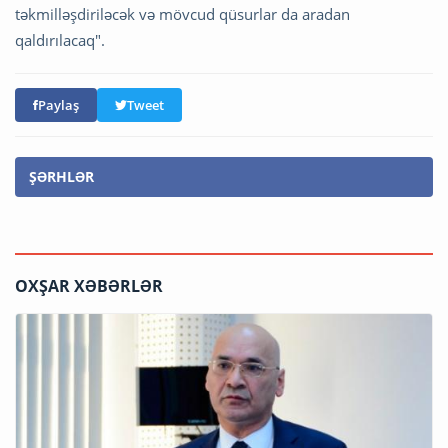
təkmilləşdiriləcək və mövcud qüsurlar da aradan
qaldırılacaq".
Paylaş
Tweet
ŞƏRHLƏR
OXŞAR XƏBƏRLƏR