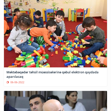
Məktəbəqədər təhsil müəssisələrinə qəbul elektron qaydada
aparılacaq
06-06-2022