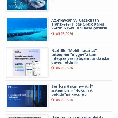
Azərbaycan və Qazaxıstan
Transxəzər Fiber-Optik Kabel
Xəttinin çəkilişini başa çatdırıb
06-08-2026
Nazirlik: “Mobil notariat”
tətbiqinin “mygov”a tam
inteqrasiyası istiqamətində işlər
davam etdirilir
06-08-2026
Beş İcra Hakimiyyəti İT
sistemlərini “Hökumət
buludu”na köçürüb
06-08-2026
Uşaqların rəqəmsal mühitdə