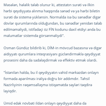
Məsələn, hələlik tələb olunur ki, attestatın surəti və ilkin
hərbi qeydiyyata alınma haqqında sənəd və ya hərbi biletin
surəti də sistemə yüklənsin. Normalda isə bu sənədlər digər
dövlər qurumlarında olduğundan, bu sənədlər yenidən tələb
edilməməliydi, istifadəçi öz FİN kodunu daxil etdiyi anda bu
məlumatlar sistemdə görsənməliydi".
Osman Gündüz bildirib ki, DİM-in mövcud bazasına və digər
aidiyyatı qurumlara inteqrasiyanı gücləndirməklə qeydiyyat
prosesini daha da sadələşdirmək və effektiv etmək olardı.
"İstənilən halda, bu il qeydiyyatın vahid mərkəzdən onlayn
formada aparılması irəliyə doğru bir addımdır. Təhsil
Nazirliyinin rəqəmsallaşma istiqamətdə səyləri təqdirə
layiqdir.
Ümid edək növbəti ildən onlayn qeydiyyat daha da