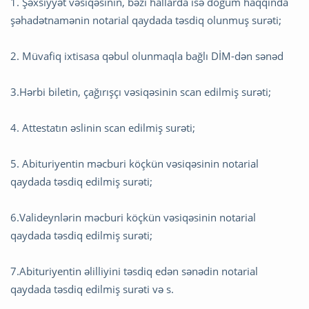
1. Şəxsiyyət vəsiqəsinin, bəzi hallarda isə doğum haqqında
şəhadətnamənin notarial qaydada təsdiq olunmuş surəti;
2. Müvafiq ixtisasa qəbul olunmaqla bağlı DİM-dən sənəd
3.Hərbi biletin, çağırışçı vəsiqəsinin scan edilmiş surəti;
4. Attestatın əslinin scan edilmiş surəti;
5. Abituriyentin məcburi köçkün vəsiqəsinin notarial
qaydada təsdiq edilmiş surəti;
6.Valideynlərin məcburi köçkün vəsiqəsinin notarial
qaydada təsdiq edilmiş surəti;
7.Abituriyentin əlilliyini təsdiq edən sənədin notarial
qaydada təsdiq edilmiş surəti və s.