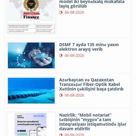
model iki beynəlxalq mükafata
layiq görülüb
06-08-2026
DSMF 7 ayda 135 minə yaxın
elektron arayış verib
06-08-2026
Azərbaycan və Qazaxıstan
Transxəzər Fiber-Optik Kabel
Xəttinin çəkilişini başa çatdırıb
06-08-2026
Nazirlik: “Mobil notariat”
tətbiqinin “mygov”a tam
inteqrasiyası istiqamətində işlər
davam etdirilir
06-08-2026