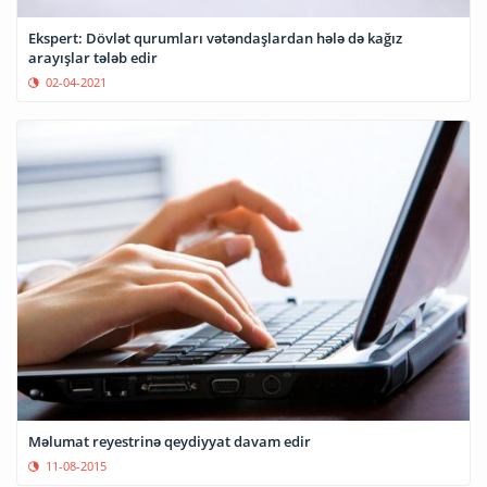
Ekspert: Dövlət qurumları vətəndaşlardan hələ də kağız
arayışlar tələb edir
02-04-2021
Məlumat reyestrinə qeydiyyat davam edir
11-08-2015