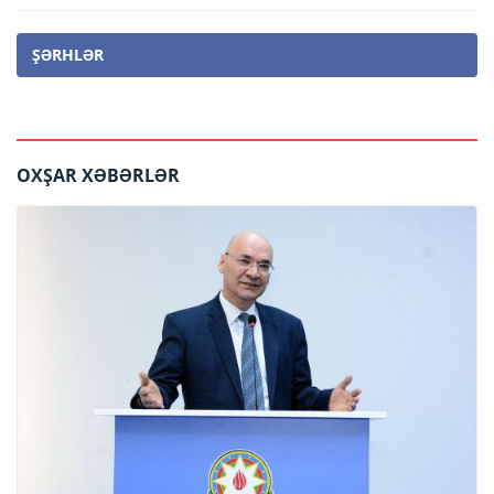
ŞƏRHLƏR
OXŞAR XƏBƏRLƏR