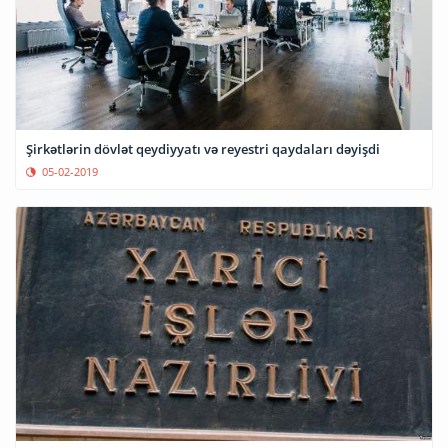
Şirkətlərin dövlət qeydiyyatı və reyestri qaydaları dəyişdi
05-02-2019