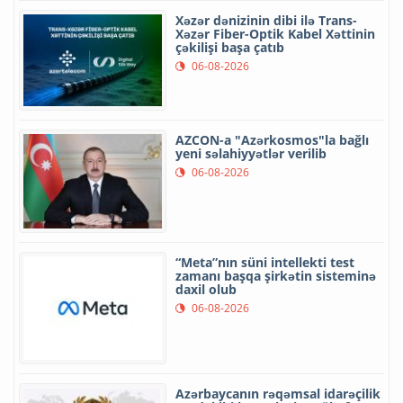
Xəzər dənizinin dibi ilə Trans-
Xəzər Fiber-Optik Kabel Xəttinin
çəkilişi başa çatıb
06-08-2026
AZCON-a "Azərkosmos"la bağlı
yeni səlahiyyətlər verilib
06-08-2026
“Meta”nın süni intellekti test
zamanı başqa şirkətin sisteminə
daxil olub
06-08-2026
Azərbaycanın rəqəmsal idarəçilik