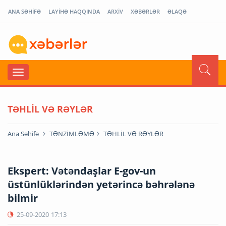
ANA SƏHİFƏ
LAYİHƏ HAQQINDA
ARXİV
XƏBƏRLƏR
ƏLAQƏ
TƏHLİL VƏ RƏYLƏR
Ana Səhifə
TƏNZİMLƏMƏ
TƏHLİL VƏ RƏYLƏR
Ekspert: Vətəndaşlar E-gov-un
üstünlüklərindən yetərincə bəhrələnə
bilmir
25-09-2020
17:13