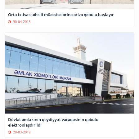
Orta ixtisas təhsili müəssisələrinə ərizə qəbulu başlayır
30-04-2015
Dövlət əmlakının qeydiyyat vərəqəsinin qəbulu
elektronlaşdırıldı
28-03-2019