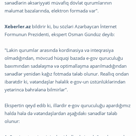
sənədlərin əksəriyyəti müvafiq dövlət qurumlarının
məlumat bazalarında, elektron formada var".
Xeberler.az
bildirir ki, bu sözləri Azərbaycan İnternet
Formunun Prezidenti, ekspert Osman Gündüz deyib:
"Lakin qurumlar arasında kordinasiya və inteqrasiya
olmadığından, mövcud hüquqi bazada e-gov quruculuğu
baxımından sadələşmə və optimallaşma aparılmadığından
sənədlər yenidən kağız fotmada tələb olunur. Reallıq ondan
ibarətdir ki, vətəndaşlar hələlik e-gov-un üstünlüklərindən
yetərincə bəhrələnə bilmirlər".
Ekspertin qeyd edib ki, illərdir e-gov quruculuğu apardığımız
halda hələ də vətəndaşlardan aşağıdakı sənədlər tələb
olunur: