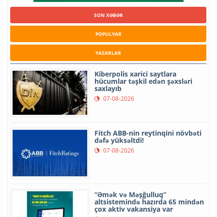
SON XƏBƏR
POPULYAR
YAZARLAR
Kiberpolis xarici saytlara
hücumlar təşkil edən şəxsləri
saxlayıb
07-08-2026
Fitch ABB-nin reytinqini növbəti
dəfə yüksəltdi!
07-08-2026
“Əmək və Məşğulluq”
altsistemində hazırda 65 mindən
çox aktiv vakansiya var