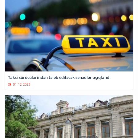
Taksi sürücülərindən tələb ediləcək sənədlər açıqlandı
01-12-2023