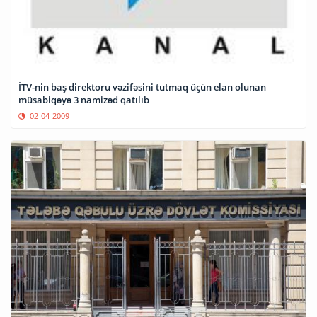
İTV-nin baş direktoru vəzifəsini tutmaq üçün elan olunan
müsabiqəyə 3 namizəd qatılıb
02-04-2009