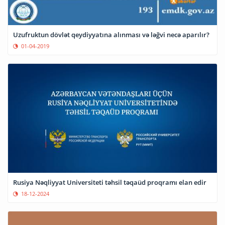
Uzufruktun dövlət qeydiyyatına alınması və ləğvi necə aparılır?
01-04-2019
Rusiya Nəqliyyat Universiteti təhsil təqaüd proqramı elan edir
18-12-2024