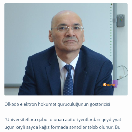
Ölkədə elektron hökumət quruculuğunun göstəricisi
"Universitetlərə qəbul olunan abituriyentlərdən qeydiyyat
üçün xeyli sayda kağız formada sənədlər tələb olunur. Bu