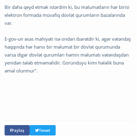
Bir daha qeyd etmək istərdim ki, bu məlumatların hər birisi
elektron formada müvafiq dövlət qurumların bazalarında
var.
E-gov-un əsas mahiyəti isə ondan ibarətdir ki, əgər vətəndaş
haqqında hər hansı bir məlumat bir dövlət qurumunda
varsa digər dövlət qurumları həmin məlumatı vətəndaşdan
yenidən tələb etməməlidir. Göründüyü kimi hələlik buna
əməl olunmur".
Paylaş
Tweet