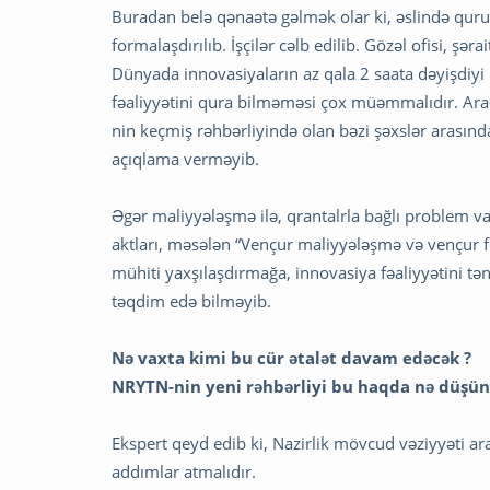
Buradan belə qənaətə gəlmək olar ki, əslində quru
formalaşdırılıb. İşçilər cəlb edilib. Gözəl ofisi, 
Dünyada innovasiyaların az qala 2 saata dəyişdiy
fəaliyyətini qura bilməməsi çox müəmmalıdır. Ara-s
nin keçmiş rəhbərliyində olan bəzi şəxslər arası
açıqlama verməyib.
Əgər maliyyələşmə ilə, qrantalrla bağlı problem va
aktları, məsələn “Vençur maliyyələşmə və vençur f
mühiti yaxşılaşdırmağa, innovasiya fəaliyyətini t
təqdim edə bilməyib.
Nə vaxta kimi bu cür ətalət davam edəcək ?
NRYTN-nin yeni rəhbərliyi bu haqda nə düşün
Ekspert qeyd edib ki, Nazirlik mövcud vəziyyəti 
addımlar atmalıdır.