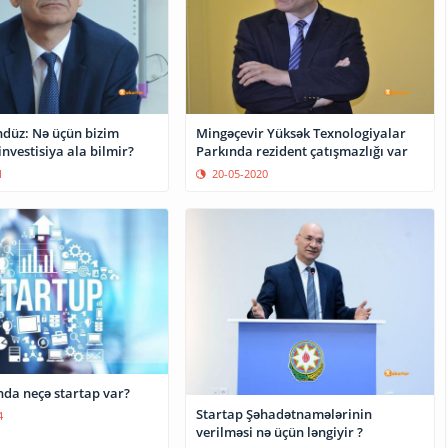
düz: Nə üçün bizim
Mingəçevir Yüksək Texnologiyalar
investisiya ala bilmir?
Parkında rezident çatışmazlığı var
1
20-05-2020
da neçə startap var?
Startap Şəhadətnamələrinin
4
verilməsi nə üçün ləngiyir ?