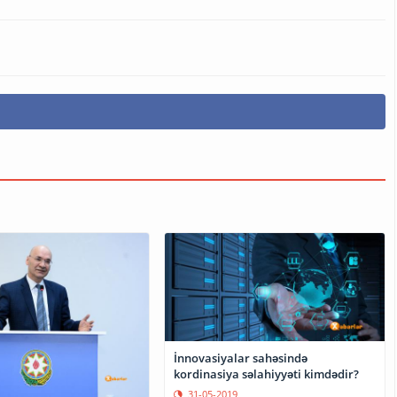
İnnovasiyalar sahəsində
kordinasiya səlahiyyəti kimdədir?
31-05-2019