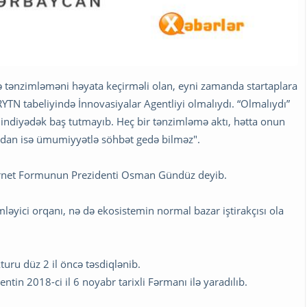
 tənzimləməni həyata keçirməli olan, eyni zamanda startaplara
TN tabeliyində İnnovasiyalar Agentliyi olmalıydı. “Olmalıydı”
 indiyədək baş tutmayıb. Heç bir tənzimləmə aktı, hətta onun
lardan isə ümumiyyətlə söhbət gedə bilməz".
nternet Formunun Prezidenti Osman Gündüz deyib.
yici orqanı, nə də ekosistemin normal bazar iştirakçısı ola
uru düz 2 il öncə təsdiqlənib.
ntin 2018-ci il 6 noyabr tarixli Fərmanı ilə yaradılıb.