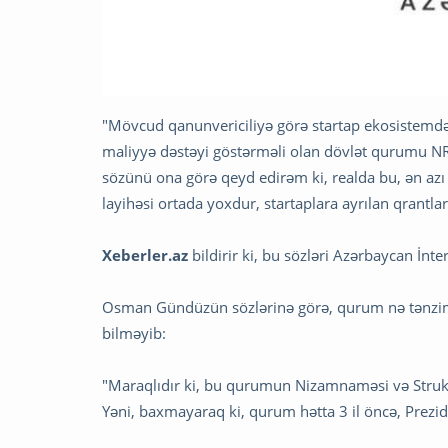
"Mövcud qanunvericiliyə görə startap ekosistemdə
maliyyə dəstəyi göstərməli olan dövlət qurumu NRY
sözünü ona görə qeyd edirəm ki, realda bu, ən azı
layihəsi ortada yoxdur, startaplara ayrılan qrant
Xeberler.az
bildirir ki, bu sözləri Azərbaycan İ
Osman Gündüzün sözlərinə görə, qurum nə tənzimlə
bilməyib:
"Maraqlıdır ki, bu qurumun Nizamnaməsi və Strukt
Yəni, baxmayaraq ki, qurum hətta 3 il öncə, Prezide