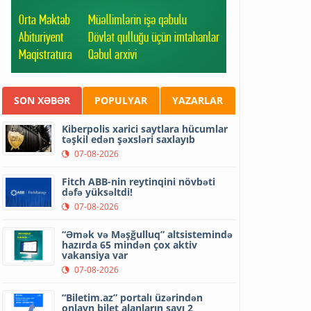
SON XƏBƏR
POPULYAR
YAZARLAR
Kiberpolis xarici saytlara hücumlar
təşkil edən şəxsləri saxlayıb
07-08-2026
Fitch ABB-nin reytinqini növbəti
dəfə yüksəltdi!
07-08-2026
“Əmək və Məşğulluq” altsistemində
hazırda 65 mindən çox aktiv
vakansiya var
07-08-2026
“Biletim.az” portalı üzərindən
onlayn bilet alanların sayı 2