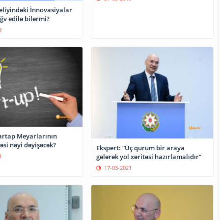
liyindəki İnnovasiyalar
əğv edilə bilərmi?
9
tartap Meyarlarının
si nəyi dəyişəcək?
Ekspert: “Üç qurum bir araya
gələrək yol xəritəsi hazırlamalıdır”
1
17-03-2021