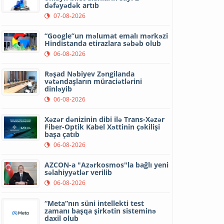
dəfəyədək artıb
07-08-2026
“Google”un məlumat emalı mərkəzi
Hindistanda etirazlara səbəb olub
06-08-2026
Rəşad Nəbiyev Zəngilanda
vətəndaşların müraciətlərini
dinləyib
06-08-2026
Xəzər dənizinin dibi ilə Trans-Xəzər
Fiber-Optik Kabel Xəttinin çəkilişi
başa çatıb
06-08-2026
AZCON-a "Azərkosmos"la bağlı yeni
səlahiyyətlər verilib
06-08-2026
“Meta”nın süni intellekti test
zamanı başqa şirkətin sisteminə
daxil olub