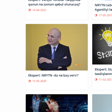
qanun nə zaman qəbul olunacaq?
NRYTN tabe
Agentliyi l
14-04-2022
17-05-201
Ekspert: S
təsdiqlənmə
Ekspert: NRYTN -da nə baş verir?
11-02-202
15-05-2020