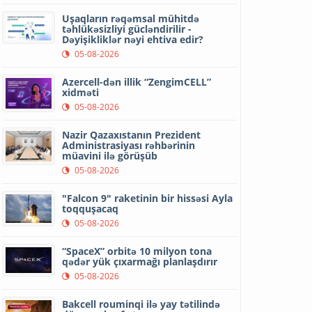
Uşaqların rəqəmsal mühitdə
təhlükəsizliyi gücləndirilir -
Dəyişikliklər nəyi ehtiva edir?
05-08-2026
Azercell-dən illik “ZengimCELL”
xidməti
05-08-2026
Nazir Qazaxıstanın Prezident
Administrasiyası rəhbərinin
müavini ilə görüşüb
05-08-2026
"Falcon 9" raketinin bir hissəsi Ayla
toqquşacaq
05-08-2026
“SpaceX” orbitə 10 milyon tona
qədər yük çıxarmağı planlaşdırır
05-08-2026
Bakcell rouminqi ilə yay tətilində