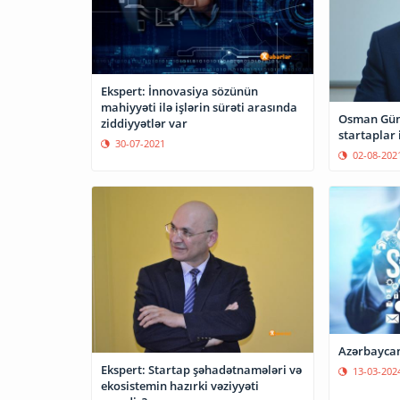
Ekspert: İnnovasiya sözünün
mahiyyəti ilə işlərin sürəti arasında
Osman Gün
ziddiyyətlər var
startaplar 
30-07-2021
02-08-202
Azərbaycan
Ekspert: Startap şəhadətnamələri və
13-03-202
ekosistemin hazırki vəziyyəti