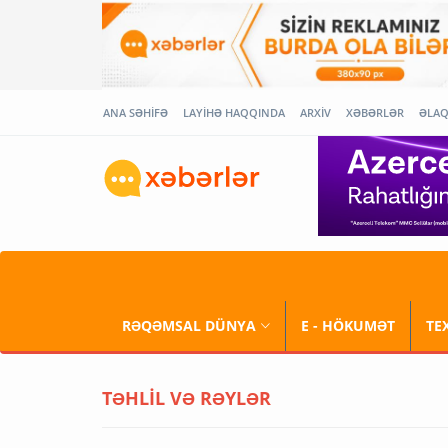
ANA SƏHİFƏ
LAYİHƏ HAQQINDA
ARXİV
XƏBƏRLƏR
ƏLA
RƏQƏMSAL DÜNYA
E - HÖKUMƏT
TE
TƏHLİL VƏ RƏYLƏR