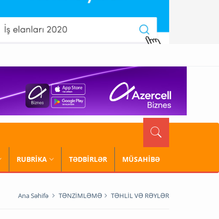
RUBRİKA
TƏDBİRLƏR
MÜSAHİBƏ
Ana Səhifə
TƏNZİMLƏMƏ
TƏHLİL VƏ RƏYLƏR