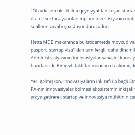
"Ölkədə son bir-iki ildə qeydiyyatdan keçən startap
ötən il sektora yatırılan toplam investisiyanın məbl
sualların cavabı çox düşündürücüdür.
Hətta MDB məkanında bu istiqamətdə mövcud vəzi
pasport, startap viza"-dan tam fərqli, daha dinamik
Administrasiyasının innovasiyalar sahəsini kurasiya
hazırlanırdı. Bir xeyli təkliflər məndən də alınmışdı
Yeri gəlmişkən, İnnovasiyaların inkişafı ilə bağlı
PA-nın innovasiyalar bölməsi ekosistemin inkişafı
araya gətirərək startap və innovasiya mühitinin c