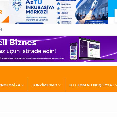
QƏ
XNOLOGİYA
TƏNZİMLƏMƏ
TELEKOM VƏ NƏQLİYYAT