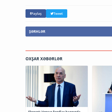
Paylaş
Tweet
ŞƏRHLƏR
OXŞAR XƏBƏRLƏR
Ekspert: Vençur fondlar haqqında