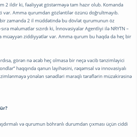
m 2 ildir ki, fəaliyyət göstərməyə tam hazır olub. Komanda
şəraiti var. Amma qurumdan gözləntilər özünü doğrultmayıb.
i bir zamanda 2 il müddətində bu dövlət qurumunun öz
ıra məlumatlar sızırdı ki, İnnovasiyalar Agentliyi ilə NRYTN –
nda müəyyən ziddiyyətlər var. Amma qurum bu haqda da heç bir
rdısa, görən nə əcəb heç olmasa bir neçə vacib tənzimləyici
ondlar” haqqında qanun layihəsini, rəqəmsal və innovasiyalı
ənzimlənməyə yönələn sənədləri maraqlı tərəflərin müzakirəsinə
ür?
araşdırmalı və qurumun böhranlı durumdan çıxması üçün ciddi