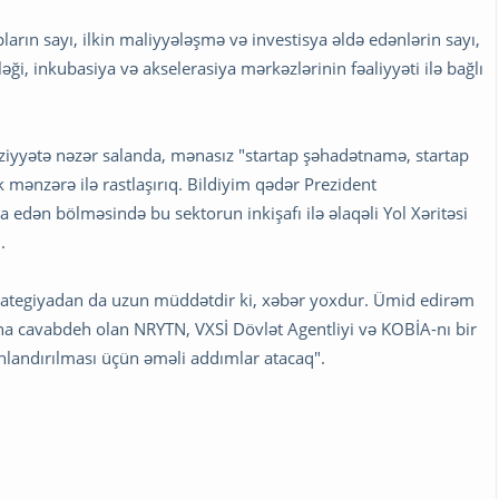
ların sayı, ilkin maliyyələşmə və investisya əldə edənlərin sayı,
əği, inkubasiya və akselerasiya mərkəzlərinin fəaliyyəti ilə bağlı
yyətə nəzər salanda, mənasız "startap şəhadətnamə, startap
 mənzərə ilə rastlaşırıq. Bildiyim qədər Prezident
 edən bölməsində bu sektorun inkişafı ilə əlaqəli Yol Xəritəsi
.
 Strategiyadan da uzun müddətdir ki, xəbər yoxdur. Ümid edirəm
na cavabdeh olan NRYTN, VXSİ Dövlət Agentliyi və KOBİA-nı bir
anlandırılması üçün əməli addımlar atacaq".