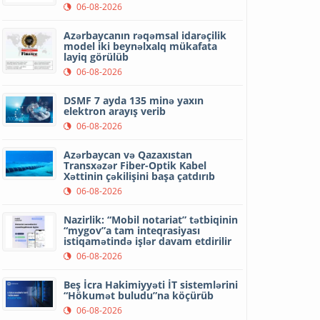
06-08-2026
Azərbaycanın rəqəmsal idarəçilik
model iki beynəlxalq mükafata
layiq görülüb
06-08-2026
DSMF 7 ayda 135 minə yaxın
elektron arayış verib
06-08-2026
Azərbaycan və Qazaxıstan
Transxəzər Fiber-Optik Kabel
Xəttinin çəkilişini başa çatdırıb
06-08-2026
Nazirlik: “Mobil notariat” tətbiqinin
“mygov”a tam inteqrasiyası
istiqamətində işlər davam etdirilir
06-08-2026
Beş İcra Hakimiyyəti İT sistemlərini
“Hökumət buludu”na köçürüb
06-08-2026