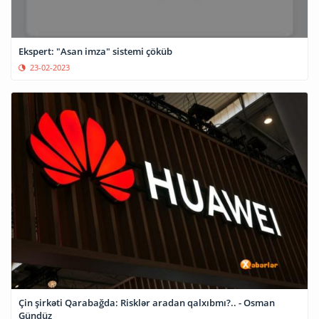
Ekspert: "Asan imza" sistemi çöküb
23-02-2023
Çin şirkəti Qarabağda: Risklər aradan qalxıbmı?.. - Osman
Gündüz