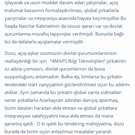
işləyərək və uzun müddət davam edən çalışmalar, açıq
məlumat bazasının formalaşdırılması, qlobal şirkətlərlə
yazışmalar və inteqrasiya əsasında həyata keçirmişdilər.Bu
haqda Nazirlər Kabinetinin də xüsusi qərarı var və dövlət
qurumlarına müvafiq tapşırıqlar verilmişdi. Bununla bağlı
biz də dəfələrlə açıqlamalar vermişdik .
Düzü, açıq-aşkar özümüzün dövlət qurumumlarımızın
reallaşdırdığı bir işin “4MAPS Bilgi Teknolojileri” şirkətinin
öz adına çıxmasını, dövlət qurumlarının da buna
susqunluğunu anlamadım. Bəlkə də, kimlərsə bu şirkətin
tenderdəki start vəziyyətinin gücləndirilməsi üçün bu addımı
atıblar. Eyni zamanda bu şirkətin qlobal xəritə xidmətləri
verən şirkətlərlə Azərbaycan adından danışıq aparmaq,
bizim dataları haradan əldə etməsi və qlobal şirkətlərə
inteqrasiyası səlahiyyətini necə əldə etməsi də mənə
qaranlıq qaldı . O ki qaldı bu tendering mahiyyətinə, düzü
burada da bizim üçün anlaşılmaz məsələlər yarandı.