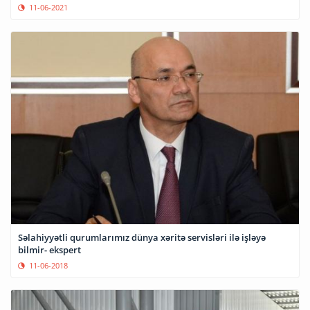
11-06-2021
Səlahiyyətli qurumlarımız dünya xəritə servisləri ilə işləyə
bilmir- ekspert
11-06-2018