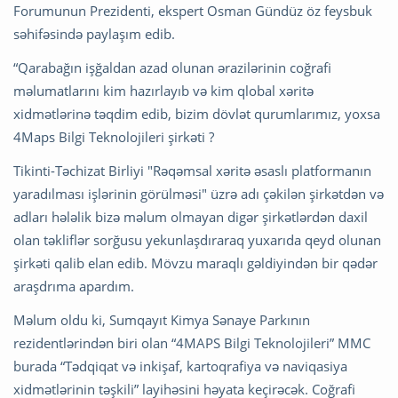
Forumunun Prezidenti, ekspert Osman Gündüz öz feysbuk
səhifəsində paylaşım edib.
“Qarabağın işğaldan azad olunan ərazilərinin coğrafi
məlumatlarını kim hazırlayıb və kim qlobal xəritə
xidmətlərinə təqdim edib, bizim dövlət qurumlarımız, yoxsa
4Maps Bilgi Teknolojileri şirkəti ?
Tikinti-Təchizat Birliyi "Rəqəmsal xəritə əsaslı platformanın
yaradılması işlərinin görülməsi" üzrə adı çəkilən şirkətdən və
adları hələlik bizə məlum olmayan digər şirkətlərdən daxil
olan təkliflər sorğusu yekunlaşdıraraq yuxarıda qeyd olunan
şirkəti qalib elan edib. Mövzu maraqlı gəldiyindən bir qədər
araşdrıma apardım.
Məlum oldu ki, Sumqayıt Kimya Sənaye Parkının
rezidentlərindən biri olan “4MAPS Bilgi Teknolojileri” MMC
burada “Tədqiqat və inkişaf, kartoqrafiya və naviqasiya
xidmətlərinin təşkili” layihəsini həyata keçirəcək. Coğrafi