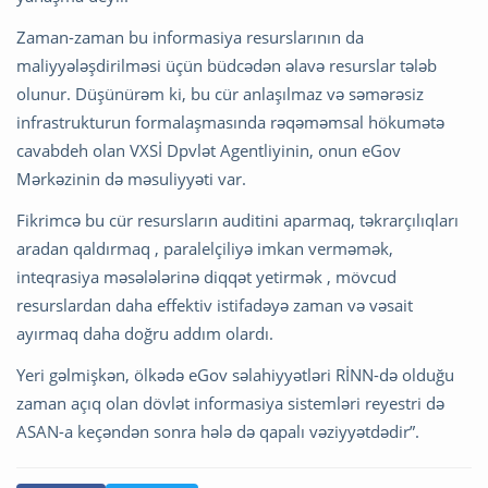
Zaman-zaman bu informasiya resurslarının da
maliyyələşdirilməsi üçün büdcədən əlavə resurslar tələb
olunur. Düşünürəm ki, bu cür anlaşılmaz və səmərəsiz
infrastrukturun formalaşmasında rəqəməmsal hökumətə
cavabdeh olan VXSİ Dpvlət Agentliyinin, onun eGov
Mərkəzinin də məsuliyyəti var.
Fikrimcə bu cür resursların auditini aparmaq, təkrarçılıqları
aradan qaldırmaq , paralelçiliyə imkan verməmək,
inteqrasiya məsələlərinə diqqət yetirmək , mövcud
resurslardan daha effektiv istifadəyə zaman və vəsait
ayırmaq daha doğru addım olardı.
Yeri gəlmişkən, ölkədə eGov səlahiyyətləri RİNN-də olduğu
zaman açıq olan dövlət informasiya sistemləri reyestri də
ASAN-a keçəndən sonra hələ də qapalı vəziyyətdədir”.