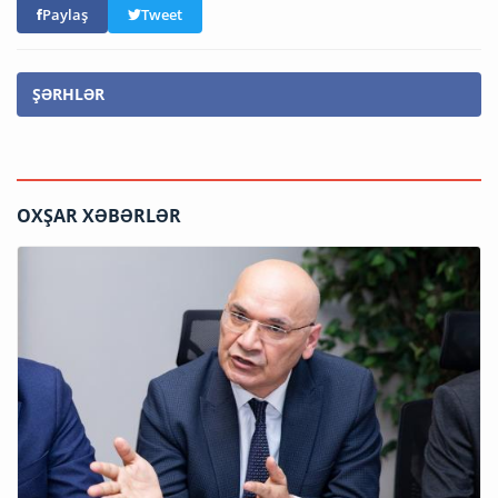
Paylaş
Tweet
ŞƏRHLƏR
OXŞAR XƏBƏRLƏR