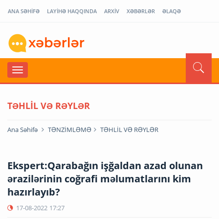
ANA SƏHİFƏ
LAYİHƏ HAQQINDA
ARXİV
XƏBƏRLƏR
ƏLAQƏ
TƏHLİL VƏ RƏYLƏR
Ana Səhifə
TƏNZİMLƏMƏ
TƏHLİL VƏ RƏYLƏR
Ekspert:Qarabağın işğaldan azad olunan
ərazilərinin coğrafi məlumatlarını kim
hazırlayıb?
17-08-2022
17:27