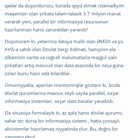
qədər də düşündürücü, burada qeyd etmək istəmədiyim
məqamları olan şirkətə tələm-tələsik 3.7 milyon manat
verərək yeni, parallel bir informasiya resursunun
hazırlanması hansı zərurətdən yaranıb?
Düşünürəm ki, yetərincə dataya malik olan ƏMDX və ya
AVİS-ə sahib olan Dövlət Vergi Xidməti, həmçinin elə
ölkəmizin xəritə və coğrafi məlumatlarla məşğul oaln
şirkətləri artıq mövcud olan data əsasında bir neçə günə
özləri bunu hazır edə bilərdilər.
Ümumiyyətlə, aparılan monitorinqlər göztərir ki, bizdə
dövlət qurumlarına məxsus xeyli sayda parallel, oxşar
informasiya sistemləri, oxşar data bazalar yaradılıb.
Elə situasiya formalaşıb ki, az qala hansı dövlət qurumu
səhər tez dursa bir informasiya sistemi , hətta çoxsaylı
altsistemlər hazırlamaq niyyətində olur. Bu, doğru bir
yanaşma deyil.