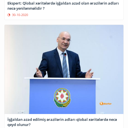
Ekspert: Qlobal xəritələrdə işğaldan azad olan ərazilərin adları
necə yenilənməlidir ?
30-10-2020
İşğaldan azad edilmiş ərazilərin adları qlobal xəritələrdə necə
qeyd olunur?