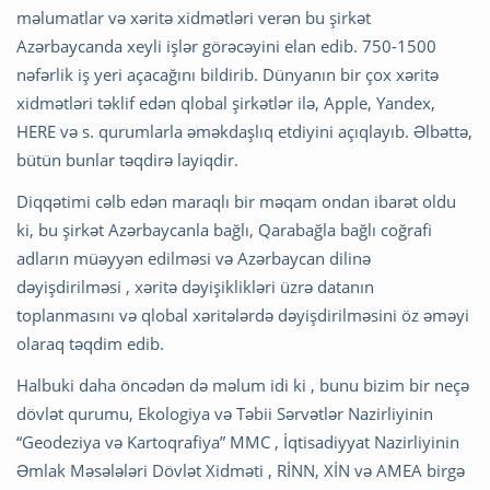
məlumatlar və xəritə xidmətləri verən bu şirkət
Azərbaycanda xeyli işlər görəcəyini elan edib. 750-1500
nəfərlik iş yeri açacağını bildirib. Dünyanın bir çox xəritə
xidmətləri təklif edən qlobal şirkətlər ilə, Apple, Yandex,
HERE və s. qurumlarla əməkdaşlıq etdiyini açıqlayıb. Əlbəttə,
bütün bunlar təqdirə layiqdir.
Diqqətimi cəlb edən maraqlı bir məqam ondan ibarət oldu
ki, bu şirkət Azərbaycanla bağlı, Qarabağla bağlı coğrafi
adların müəyyən edilməsi və Azərbaycan dilinə
dəyişdirilməsi , xəritə dəyişiklikləri üzrə datanın
toplanmasını və qlobal xəritələrdə dəyişdirilməsini öz əməyi
olaraq təqdim edib.
Halbuki daha öncədən də məlum idi ki , bunu bizim bir neçə
dövlət qurumu, Ekologiya və Təbii Sərvətlər Nazirliyinin
“Geodeziya və Kartoqrafiya” MMC , İqtisadiyyat Nazirliyinin
Əmlak Məsələləri Dövlət Xidməti , RİNN, XİN və AMEA birgə