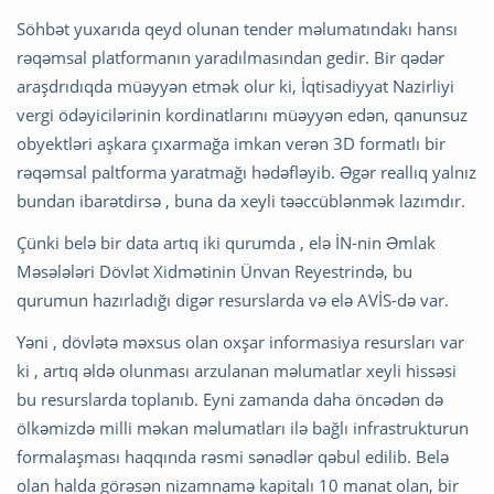
Söhbət yuxarıda qeyd olunan tender məlumatındakı hansı
rəqəmsal platformanın yaradılmasından gedir. Bir qədər
araşdrıdıqda müəyyən etmək olur ki, İqtisadiyyat Nazirliyi
vergi ödəyicilərinin kordinatlarını müəyyən edən, qanunsuz
obyektləri aşkara çıxarmağa imkan verən 3D formatlı bir
rəqəmsal paltforma yaratmağı hədəfləyib. Əgər reallıq yalnız
bundan ibarətdirsə , buna da xeyli təəccüblənmək lazımdır.
Çünki belə bir data artıq iki qurumda , elə İN-nin Əmlak
Məsələləri Dövlət Xidmətinin Ünvan Reyestrində, bu
qurumun hazırladığı digər resurslarda və elə AVİS-də var.
Yəni , dövlətə məxsus olan oxşar informasiya resursları var
ki , artıq əldə olunması arzulanan məlumatlar xeyli hissəsi
bu resurslarda toplanıb. Eyni zamanda daha öncədən də
ölkəmizdə milli məkan məlumatları ilə bağlı infrastrukturun
formalaşması haqqında rəsmi sənədlər qəbul edilib. Belə
olan halda görəsən nizamnamə kapitalı 10 manat olan, bir