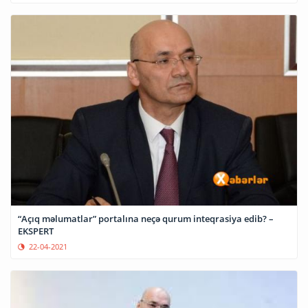
“Açıq məlumatlar” portalına neçə qurum inteqrasiya edib? –
EKSPERT
22-04-2021