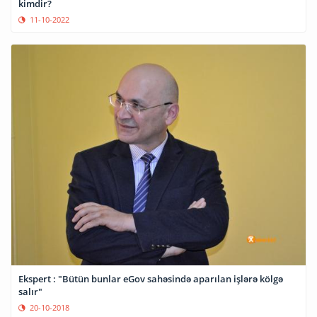
kimdir?
11-10-2022
Ekspert : "Bütün bunlar eGov sahəsində aparılan işlərə kölgə
salır"
20-10-2018