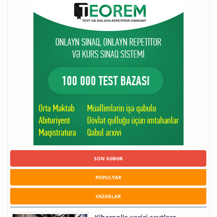
SON XƏBƏR
POPULYAR
YAZARLAR