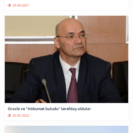
29-04-2021
Oracle və "Hökumət buludu" tərəfdaş oldular
20-05-2022