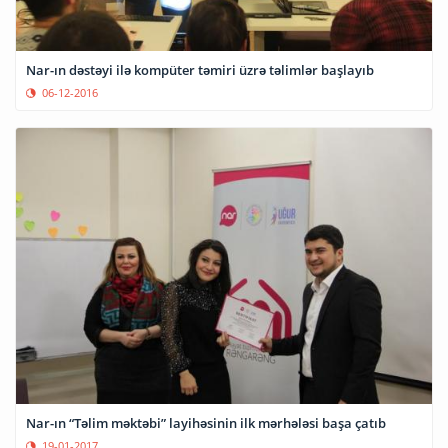
Nar-ın dəstəyi ilə kompüter təmiri üzrə təlimlər başlayıb
06-12-2016
Nar-ın “Təlim məktəbi” layihəsinin ilk mərhələsi başa çatıb
19-01-2017