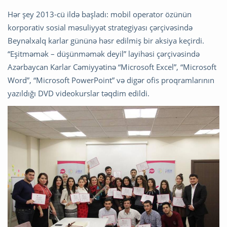
Hər şey 2013-cü ildə başladı: mobil operator özünün
korporativ sosial məsuliyyət strategiyası çərçivəsində
Beynəlxalq karlar gününə həsr edilmiş bir aksiya keçirdi.
“Eşitməmək – düşünməmək deyil” layihəsi çərçivəsində
Azərbaycan Karlar Cəmiyyətinə “Microsoft Excel”, “Microsoft
Word”, “Microsoft PowerPoint” və digər ofis proqramlarının
yazıldığı DVD videokurslar təqdim edildi.