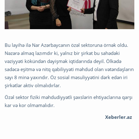
Bu layihə ilə Nar Azərbaycanın özəl sektoruna örnək oldu.
Nəzərə almaq lazımdır ki, yalnız bir şirkət bu sahədəki
vəziyyəti kökündən dəyişmək iqtidarında deyil. Ölkədə
sadəcə eşitmə və nitq qabiliyyəti məhdud olan vətəndaşların
sayı 8 minə yaxındır. Öz sosial məsuliyyətini dərk edən iri
şirkətlər aktiv olmalıdırlar.
Özəl sektor fiziki məhdudiyyətli şəxslərin ehtiyaclarına qarşı
kar və kor olmamalıdır.
Xeberler.az