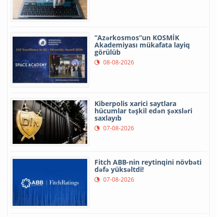
“Azərkosmos”un KOSMİK
Akademiyası mükafata layiq
görülüb
08-08-2026
Kiberpolis xarici saytlara
hücumlar təşkil edən şəxsləri
saxlayıb
07-08-2026
Fitch ABB-nin reytinqini növbəti
dəfə yüksəltdi!
07-08-2026