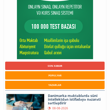
SON XƏBƏR
POPULYAR
YAZARLAR
Danimarka məktəblərdə süni
intellektdən istifadəyə nəzarəti
sərtləşdirir
08-08-2026