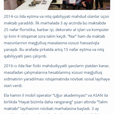
2014-cü ildə eşitmə və nitq qabiliyyəti məhdud olanlar üçün
məktəb yaradıldı. İlk mərhələdə 3 ay ərzində bu məktəbdə
25 nəfər floristika, bərbər işi, dekorativ əl işləri və kompüter
işi kimi 4 istiqamət üzrə təlim keçdi. “Nar” həm də məktəb
məzunlarının məşğulluq məsələsinə xüsusi həssaslıqla
yanaşdı. Bu ərəfədə şirkətdə artıq 15 nəfər eşitmə və nitq
qabiliyyətli şəxs çalışırdı.
2016-cı ildə Nar fiziki məhdudiyyətli şəxslərin ştatdan kənar,
məsafədən çalışmalarına hesablanmış xüsusi məşğulluq
xidmətinin yaradılması istiqamətində növbəti sosial layihəyə
start verdi.
Elə həmin il mobil operator “Uğur akademiyası” və ASAN ilə
birlikdə “Həyat bizimlə daha rəngarəng” şüarı altında “Təlim
məktəbi” layihəsinin növbəti mərhələsinə başladı. 3 ay