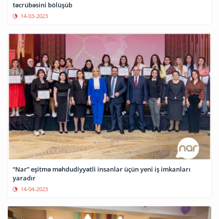
təcrübəsini bölüşüb
14-03-2023
“Nar” eşitmə məhdudiyyətli insanlar üçün yeni iş imkanları
yaradır
14-04-2023