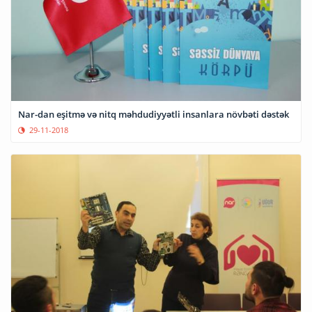
Nar-dan eşitmə və nitq məhdudiyyətli insanlara növbəti dəstək
29-11-2018