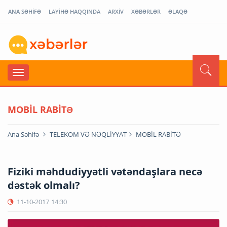
ANA SƏHİFƏ
LAYİHƏ HAQQINDA
ARXİV
XƏBƏRLƏR
ƏLAQƏ
MOBİL RABİTƏ
Ana Səhifə
TELEKOM VƏ NƏQLİYYAT
MOBİL RABİTƏ
Fiziki məhdudiyyətli vətəndaşlara necə
dəstək olmalı?
11-10-2017
14:30