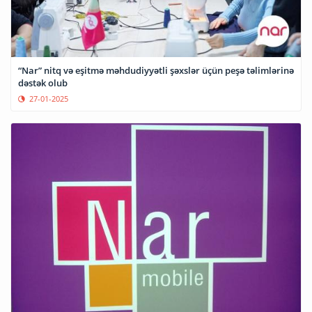
“Nar” nitq və eşitmə məhdudiyyətli şəxslər üçün peşə təlimlərinə
dəstək olub
27-01-2025