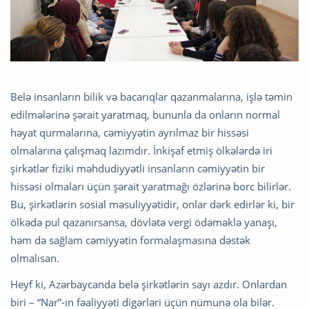
Belə insanların bilik və bacarıqlar qazanmalarına, işlə təmin
edilmələrinə şərait yaratmaq, bununla da onların normal
həyat qurmalarına, cəmiyyətin ayrılmaz bir hissəsi
olmalarına çalışmaq lazımdır. İnkişaf etmiş ölkələrdə iri
şirkətlər fiziki məhdudiyyətli insanların cəmiyyətin bir
hissəsi olmaları üçün şərait yaratmağı özlərinə borc bilirlər.
Bu, şirkətlərin sosial məsuliyyətidir, onlar dərk edirlər ki, bir
ölkədə pul qazanırsansa, dövlətə vergi ödəməklə yanaşı,
həm də sağlam cəmiyyətin formalaşmasına dəstək
olmalısan.
Heyf ki, Azərbaycanda belə şirkətlərin sayı azdır. Onlardan
biri – “Nar”-ın fəaliyyəti digərləri üçün nümunə ola bilər.