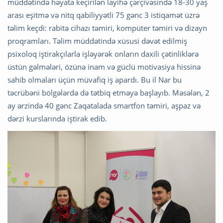
müddətində həyata keçirilən layihə çərçivəsində 18-30 yaş
arası eşitmə və nitq qabiliyyətli 75 gənc 3 istiqamət üzrə
təlim keçdi: rabitə cihazı təmiri, kompüter təmiri və dizayn
proqramları. Təlim müddətində xüsusi dəvət edilmiş
psixoloq iştirakçılarla işləyərək onların daxili çətinliklərə
üstün gəlmələri, özünə inam və güclü motivasiya hissinə
sahib olmaları üçün müvafiq iş apardı. Bu il Nar bu
təcrübəni bölgələrdə də tətbiq etməyə başlayıb. Məsələn, 2
ay ərzində 40 gənc Zaqatalada smartfon təmiri, aşpaz və
dərzi kurslarında iştirak edib.