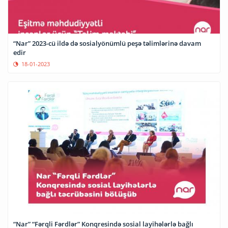
“Nar” 2023-cü ildə də sosialyönümlü peşə təlimlərinə davam
edir
18-01-2023
“Nar” “Fərqli Fərdlər” Konqresində sosial layihələrlə bağlı