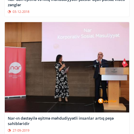
zənglər
03-12-2018
Nar-ın dəstəyilə eşitmə məhdudiyyətli insanlar artıq peşə
sahibləridir
27-09-2019