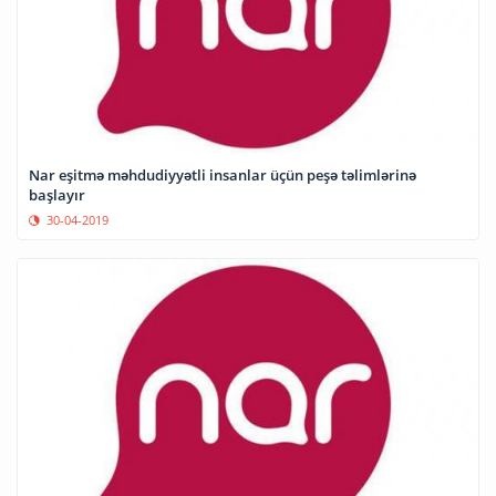
Nar eşitmə məhdudiyyətli insanlar üçün peşə təlimlərinə
başlayır
30-04-2019