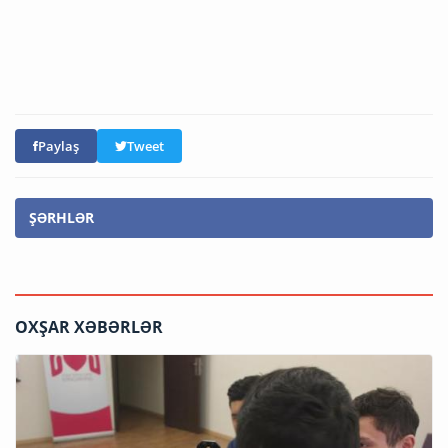
Paylaş
Tweet
ŞƏRHLƏR
OXŞAR XƏBƏRLƏR