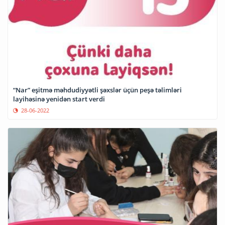
“Nar” eşitmə məhdudiyyətli şəxslər üçün peşə təlimləri
layihəsinə yenidən start verdi
28-06-2022