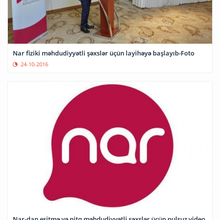
Nar fiziki məhdudiyyətli şəxslər üçün layihəyə başlayıb-Foto
24-10-2016
Nar-dan eşitmə və nitq məhdudiyyətli şəxslər üçün pulsuz video