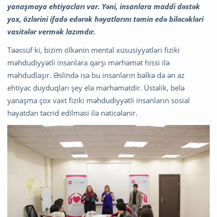
yanaşmaya ehtiyacları var. Yəni, insanlara maddi dəstək
yox, özlərini ifadə edərək həyatlarını təmin edə biləcəkləri
vasitələr vermək lazımdır.
Təəssüf ki, bizim ölkənin mental xüsusiyyətləri fiziki
məhdudiyyətli insanlara qarşı mərhəmət hissi ilə
məhdudlaşır. Əslində isə bu insanların bəlkə də ən az
ehtiyac duyduqları şey elə mərhəmətdir. Üstəlik, belə
yanaşma çox vaxt fiziki məhdudiyyətli insanların sosial
həyatdan təcrid edilməsi ilə nəticələnir.