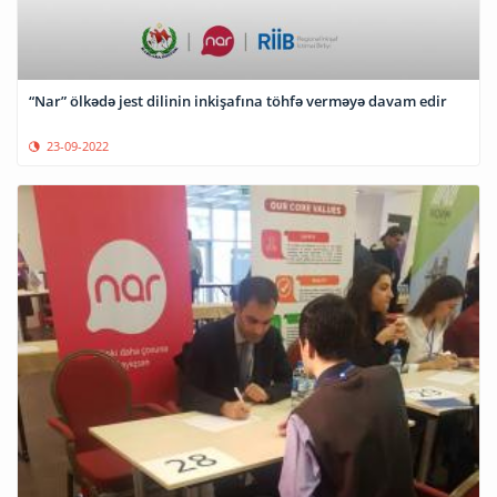
“Nar” ölkədə jest dilinin inkişafına töhfə verməyə davam edir
23-09-2022