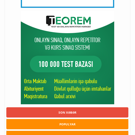
SON XƏBƏR
POPULYAR