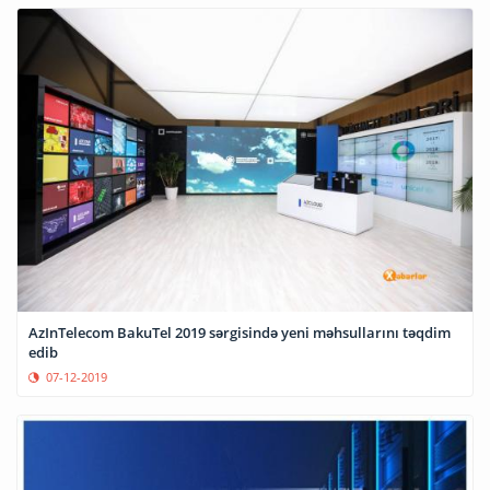
AzInTelecom BakuTel 2019 sərgisində yeni məhsullarını təqdim
edib
07-12-2019