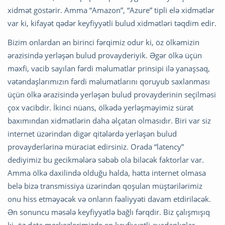
xidmət göstərir. Amma “Amazon”, “Azure” tipli elə xidmətlər
var ki, kifayət qədər keyfiyyətli bulud xidmətləri təqdim edir.
Bizim onlardan ən birinci fərqimiz odur ki, öz ölkəmizin
ərazisində yerləşən bulud provayderiyik. Əgər ölkə üçün
məxfi, vacib sayılan fərdi məlumatlar prinsipi ilə yanaşsaq,
vətəndaşlarımızın fərdi məlumatlarını qoruyub saxlanması
üçün ölkə ərazisində yerləşən bulud provayderinin seçilməsi
çox vacibdir. İkinci nüans, ölkədə yerləşməyimiz sürət
baxımından xidmətlərin daha əlçatan olmasıdır. Biri var siz
internet üzərindən digər qitələrdə yerləşən bulud
provayderlərinə müraciət edirsiniz. Orada “latency”
dediyimiz bu gecikmələrə səbəb ola biləcək faktorlar var.
Amma ölkə daxilində olduğu halda, hətta internet olmasa
belə bizə transmissiya üzərindən qoşulan müştərilərimiz
onu hiss etməyəcək və onların fəaliyyəti davam etdiriləcək.
Ən sonuncu məsələ keyfiyyətlə bağlı fərqdir. Biz çalışmışıq
ki, öz data mərkəzlərimizdə ən keyfiyyətli avadanlıqlar,