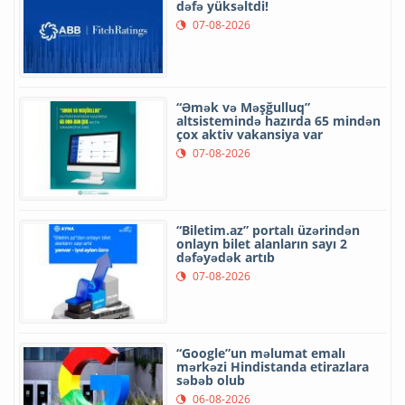
dəfə yüksəltdi!
07-08-2026
“Əmək və Məşğulluq”
altsistemində hazırda 65 mindən
çox aktiv vakansiya var
07-08-2026
“Biletim.az” portalı üzərindən
onlayn bilet alanların sayı 2
dəfəyədək artıb
07-08-2026
“Google”un məlumat emalı
mərkəzi Hindistanda etirazlara
səbəb olub
06-08-2026