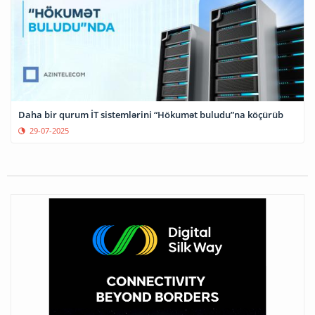
Daha bir qurum İT sistemlərini “Hökumət buludu”na köçürüb
29-07-2025