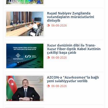
Rəşad Nəbiyev Zəngilanda
vətəndaşların müraciətlərini
dinləyib
06-08-2026
Xəzər dənizinin dibi ilə Trans-
Xəzər Fiber-Optik Kabel Xəttinin
çəkilişi başa çatıb
06-08-2026
AZCON-a "Azərkosmos"la bağlı
yeni səlahiyyətlər verilib
06-08-2026