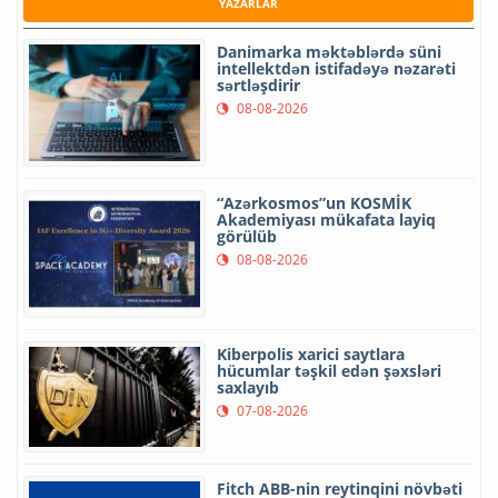
YAZARLAR
Danimarka məktəblərdə süni
intellektdən istifadəyə nəzarəti
sərtləşdirir
08-08-2026
“Azərkosmos”un KOSMİK
Akademiyası mükafata layiq
görülüb
08-08-2026
Kiberpolis xarici saytlara
hücumlar təşkil edən şəxsləri
saxlayıb
07-08-2026
Fitch ABB-nin reytinqini növbəti