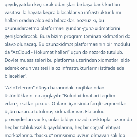
qeydiyyatdan keçirərək ödənişləri birbaşa bank kartları
vasitəsi ilə həyata keçirə biləcəklər və infrastruktur kimi
həlləri oradan əldə edə biləcəklər. Sözsüz ki, bu
özünüidarəetmə platforması gündən-günə xidmətlərini
genişləndirəcək. Bura bizim proqram təminatı xidmətləri də
əlavə olunacaq. Bu özünəxidmət platformasının bir modulu
da “AzCloud - Hökumət həlləri” üçün də nəzərdə tutulub.
Dövlət müəssisələri bu platforma üzərindən xidmətləri əldə
edərək onun vasitəsi ilə öz infrastrukturlarını istifadə edə
biləcəklər”.
“AzInTelecom” dünya bazarındakı rəqiblərindən
üstünlüklərini də açıqlayıb: “Bulud xidmətləri təqdim
edən şirkətlər çoxdur. Onların içərisində fərqli seqmentlər
üçün nəzərdə tutulmuş xidmətlər var. Elə bulud
provayderləri var ki, onlar bildiyimiz adi desktoplar üzərində
heç bir təhlükəsizlik qaydalarına, heç bir coğrafi ehtiyat
mərkəzlərinə, “backup” prinsipinə uyğun olmayan şəkildə