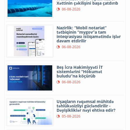
Xəttinin çəkilişini başa çatdırıb
06-08-2026
Nazirlik: “Mobil notariat”
tətbiqinin “mygov”a tam
inteqrasiyası istiqamətində işlər
davam etdirilir
06-08-2026
Beş İcra Hakimiyyəti İT
sistemlərini “Hökumət
buludu”na köçürüb
06-08-2026
Uşaqların rəqəmsal mühitdə
təhlükəsizliyi gücləndirilir -
Dəyişikliklər nəyi ehtiva edir?
05-08-2026