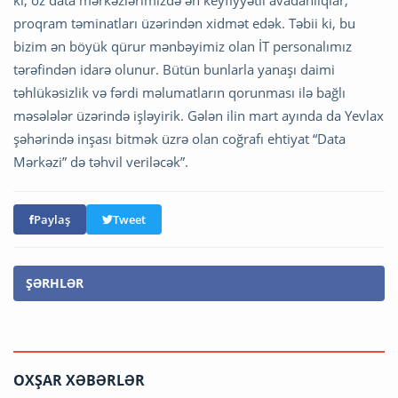
proqram təminatları üzərindən xidmət edək. Təbii ki, bu
bizim ən böyük qürur mənbəyimiz olan İT personalımız
tərəfindən idarə olunur. Bütün bunlarla yanaşı daimi
təhlükəsizlik və fərdi məlumatların qorunması ilə bağlı
məsələlər üzərində işləyirik. Gələn ilin mart ayında da Yevlax
şəhərində inşası bitmək üzrə olan coğrafı ehtiyat “Data
Mərkəzi” də təhvil veriləcək”.
Paylaş
Tweet
ŞƏRHLƏR
OXŞAR XƏBƏRLƏR