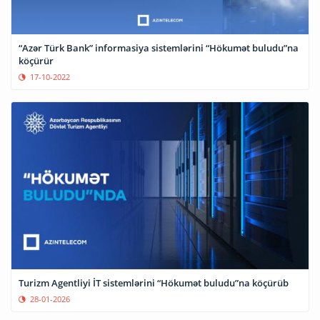
“Azər Türk Bank” informasiya sistemlərini “Hökumət buludu”na
köçürür
17-10-2022
Turizm Agentliyi İT sistemlərini “Hökumət buludu”na köçürüb
28-01-2026