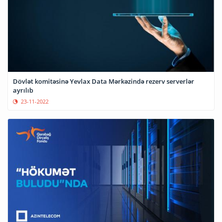
Dövlət komitəsinə Yevlax Data Mərkəzində rezerv serverlər
ayrılıb
23-11-2022