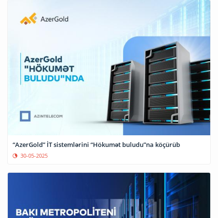
“AzerGold” İT sistemlərini “Hökumət buludu”na köçürüb
30-05-2025