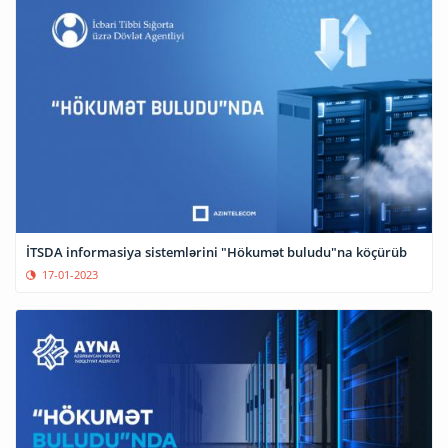
İTSDA informasiya sistemlərini "Hökumət buludu"na köçürüb
17-01-2023