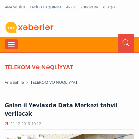
ANA SƏHİFƏ
LAYİHƏ HAQQINDA
ARXİV
XƏBƏRLƏR
ƏLAQƏ
TELEKOM VƏ NƏQLİYYAT
Ana Səhifə
TELEKOM VƏ NƏQLİYYAT
Gələn il Yevlaxda Data Mərkəzi təhvil
veriləcək
22-12-2019
10:12