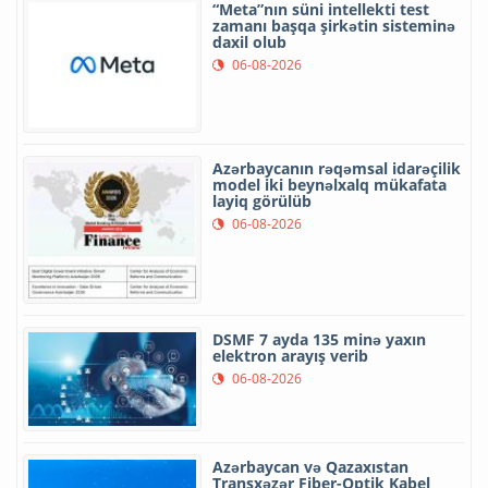
“Meta”nın süni intellekti test
zamanı başqa şirkətin sisteminə
daxil olub
06-08-2026
Azərbaycanın rəqəmsal idarəçilik
model iki beynəlxalq mükafata
layiq görülüb
06-08-2026
DSMF 7 ayda 135 minə yaxın
elektron arayış verib
06-08-2026
Azərbaycan və Qazaxıstan
Transxəzər Fiber-Optik Kabel