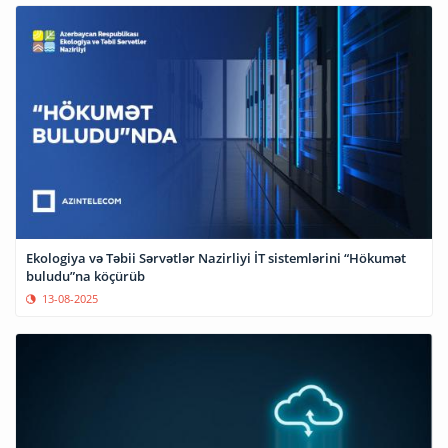
Ekologiya və Təbii Sərvətlər Nazirliyi İT sistemlərini “Hökumət
buludu”na köçürüb
13-08-2025