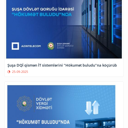
Şuşa DQİ qismən İT sistemlərini "Hökumət buludu"na köçürüb
25-09-2025