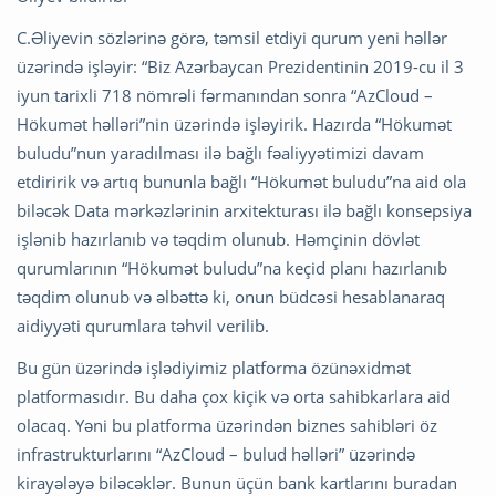
C.Əliyevin sözlərinə görə, təmsil etdiyi qurum yeni həllər
üzərində işləyir: “Biz Azərbaycan Prezidentinin 2019-cu il 3
iyun tarixli 718 nömrəli fərmanından sonra “AzCloud –
Hökumət həlləri”nin üzərində işləyirik. Hazırda “Hökumət
buludu”nun yaradılması ilə bağlı fəaliyyətimizi davam
etdiririk və artıq bununla bağlı “Hökumət buludu”na aid ola
biləcək Data mərkəzlərinin arxitekturası ilə bağlı konsepsiya
işlənib hazırlanıb və təqdim olunub. Həmçinin dövlət
qurumlarının “Hökumət buludu”na keçid planı hazırlanıb
təqdim olunub və əlbəttə ki, onun büdcəsi hesablanaraq
aidiyyəti qurumlara təhvil verilib.
Bu gün üzərində işlədiyimiz platforma özünəxidmət
platformasıdır. Bu daha çox kiçik və orta sahibkarlara aid
olacaq. Yəni bu platforma üzərindən biznes sahibləri öz
infrastrukturlarını “AzCloud – bulud həlləri” üzərində
kirayələyə biləcəklər. Bunun üçün bank kartlarını buradan