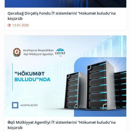
Qarabağ Dirçəliş Fondu İT sistemlərini “Hökumət buludu”na
köçürüb
13-01-2026
Əqli Mülkiyyət Agentliyi İT sistemlərini “Hökumət buludu”na
köçürüb