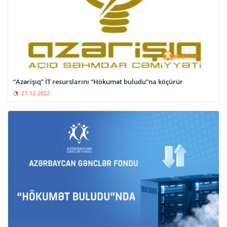
“Azərişıq” İT resurslarını “Hökumət buludu”na köçürür
27-12-2022