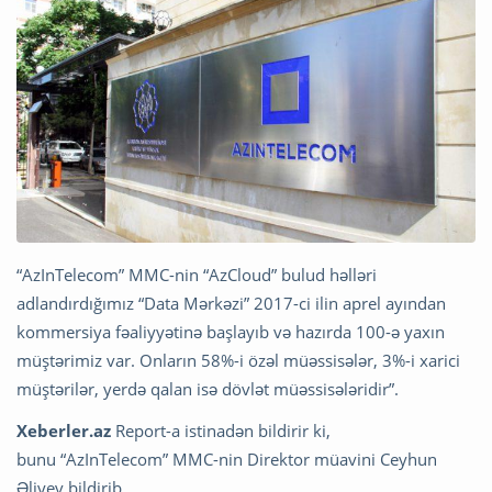
“AzInTelecom” MMC-nin “AzCloud” bulud həlləri
adlandırdığımız “Data Mərkəzi” 2017-ci ilin aprel ayından
kommersiya fəaliyyətinə başlayıb və hazırda 100-ə yaxın
müştərimiz var. Onların 58%-i özəl müəssisələr, 3%-i xarici
müştərilər, yerdə qalan isə dövlət müəssisələridir”.
Xeberler.az
Report-a istinadən bildirir ki,
bunu “AzInTelecom” MMC-nin Direktor müavini Ceyhun
Əliyev bildirib.