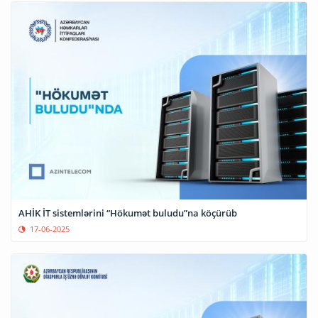
AHİK İT sistemlərini “Hökumət buludu”na köçürüb
17-06-2025