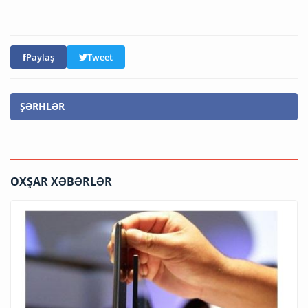
Paylaş
Tweet
ŞƏRHLƏR
OXŞAR XƏBƏRLƏR