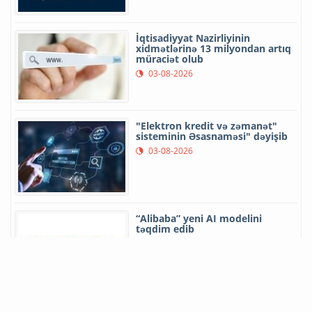
İqtisadiyyat Nazirliyinin
xidmətlərinə 13 milyondan artıq
müraciət olub
03-08-2026
"Elektron kredit və zəmanət"
sisteminin Əsasnaməsi" dəyişib
03-08-2026
“Alibaba” yeni AI modelini
təqdim edib
03-08-2026
“Dənizçilik” informasiya sistemi
yaradılacaq