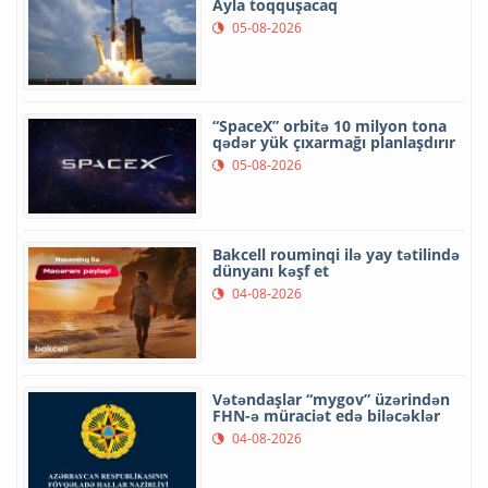
Ayla toqquşacaq
05-08-2026
“SpaceX” orbitə 10 milyon tona
qədər yük çıxarmağı planlaşdırır
05-08-2026
Bakcell rouminqi ilə yay tətilində
dünyanı kəşf et
04-08-2026
Vətəndaşlar “mygov” üzərindən
FHN-ə müraciət edə biləcəklər
04-08-2026