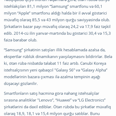
istehlakçıları 81,1 milyon “Samsung” smartfonu və 60,1
milyon “Apple” smartfonu aldığı halda bir il əvvəl göstərici
müvafiq olaraq 85,5 və 43 milyon qurğu səviyyəsində olub.
Şirkətlərin bazar payı müvafiq olaraq 24,2 və 17,9 faiz təşkil
edib. 2014-cü ilin yanvar-martında bu göstərici 30,4 və 15,3
faizə bərabər olub.
“Samsung” şirkətinin satışları illik hesablamada azalsa da,
ekspertlər rüblük dinamikanın yaxşılaşmasını bildirirlər. Belə
ki, ötən rübə nisbətdə tələbat 11 faiz artıb. Cənubi Koreya
istehsalçısının yeni qabaqcıl "Galaxy S6” və “Galaxy Alpha”
modellərinin bazara çıxması ilə azalma tempinin aşağı
düşəcəyi gözlənilir.
Smartfonların satış həcminə görə nəhəng istehsalçılar
sırasına analitiklər "Lenovo”, “Huawei” və “LG Electronics”
şirkətlərini də daxil ediblər. Ötən rübdə bu şirkətlər müvafiq
olaraq 18,9, 18,1 və 15,4 milyon qurğu satıblar. Bunu