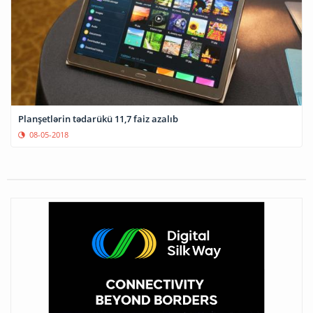
Planşetlərin tədarükü 11,7 faiz azalıb
08-05-2018