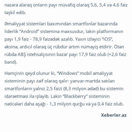
nəzərə alaraq onların payı müvafiq olaraq 5,6, 5,4 və 4,6 faiz
təşkil edib.
Əməliyyat sistemləri baxımından smartfonlar bazarında
liderlik “Android” sisteminə məxsusdur, lakin platformanın
payı 1,9 faiz - 78,9 faizədək azalıb. Yaxın izləyici “iOS”,
əksinə, ardıcıl olaraq üç rübdür artım nümayiş etdirir. Ötən
rübdə ABŞ istehsalçısının bazar payı 17,9 faiz olub (+2,6 faiz
bənd).
Həmçinin qeyd olunur ki, “Windows” mobil əməliyyat
sisteminin payı zəif olaraq qalır: yanvar-martda satılan
smartfonların yalnız 2,5 faizi (8,3 milyon ədəd) bu sistemin
idarəetməsi ilə işləyib. Lakin “Blackberry” sisteminin
nəticələri daha aşağı - 1,3 milyon qurğu və ya 0,4 faiz olub.
Xeberler.az