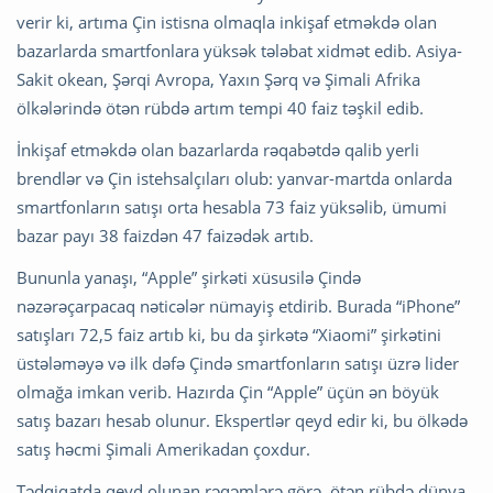
verir ki, artıma Çin istisna olmaqla inkişaf etməkdə olan
bazarlarda smartfonlara yüksək tələbat xidmət edib. Asiya-
Sakit okean, Şərqi Avropa, Yaxın Şərq və Şimali Afrika
ölkələrində ötən rübdə artım tempi 40 faiz təşkil edib.
İnkişaf etməkdə olan bazarlarda rəqabətdə qalib yerli
brendlər və Çin istehsalçıları olub: yanvar-martda onlarda
smartfonların satışı orta hesabla 73 faiz yüksəlib, ümumi
bazar payı 38 faizdən 47 faizədək artıb.
Bununla yanaşı, “Apple” şirkəti xüsusilə Çində
nəzərəçarpacaq nəticələr nümayiş etdirib. Burada “iPhone”
satışları 72,5 faiz artıb ki, bu da şirkətə “Xiaomi” şirkətini
üstələməyə və ilk dəfə Çində smartfonların satışı üzrə lider
olmağa imkan verib. Hazırda Çin “Apple” üçün ən böyük
satış bazarı hesab olunur. Ekspertlər qeyd edir ki, bu ölkədə
satış həcmi Şimali Amerikadan çoxdur.
Tədqiqatda qeyd olunan rəqəmlərə görə, ötən rübdə dünya