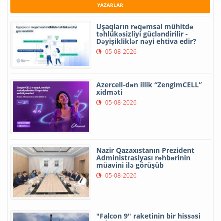
YAZARLAR
Uşaqların rəqəmsal mühitdə
təhlükəsizliyi gücləndirilir -
Dəyişikliklər nəyi ehtiva edir?
05-08-2026
Azercell-dən illik “ZengimCELL”
xidməti
05-08-2026
Nazir Qazaxıstanın Prezident
Administrasiyası rəhbərinin
müavini ilə görüşüb
05-08-2026
"Falcon 9" raketinin bir hissəsi