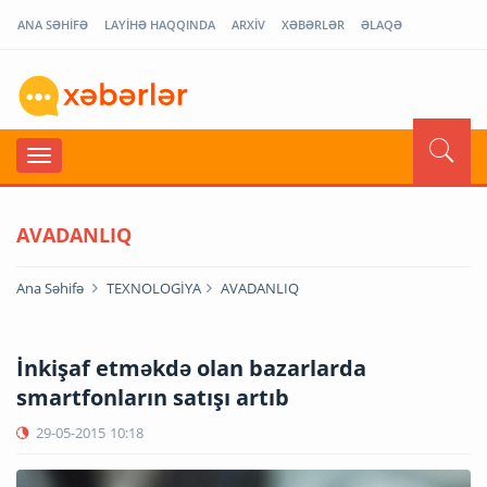
ANA SƏHİFƏ
LAYİHƏ HAQQINDA
ARXİV
XƏBƏRLƏR
ƏLAQƏ
AVADANLIQ
Ana Səhifə
TEXNOLOGİYA
AVADANLIQ
İnkişaf etməkdə olan bazarlarda
smartfonların satışı artıb
29-05-2015
10:18