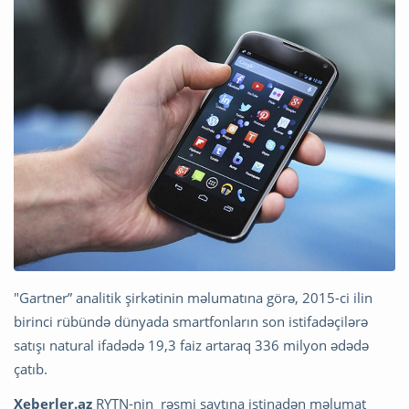
"Gartner” analitik şirkətinin məlumatına görə, 2015-ci ilin
birinci rübündə dünyada smartfonların son istifadəçilərə
satışı natural ifadədə 19,3 faiz artaraq 336 milyon ədədə
çatıb.
Xeberler.az
RYTN-nin rəsmi saytına istinadən məlumat