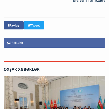
Məltəm Talıbzadə
Paylaş
Tweet
ŞƏRHLƏR
OXŞAR XƏBƏRLƏR