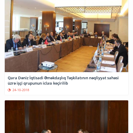
Qara Dəniz İqtisadi Əməkdaşlıq Təşkilatının nəqliyyat sahəsi
üzrə işçi qrupunun iclası keçirilib
24-10-2018