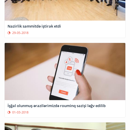
Nazirlik sammitdə iştirak etdi
29-05-2018
İşğal olunmuş ərazilərimizdə rouminq sazişi ləğv edilib
01-03-2018