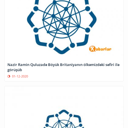
Nazir Ramin Quluzadə Böyük Britaniyanın ölkəmizdəki səfiri ilə
görüşüb
01-12-2020