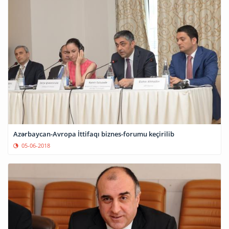
Azərbaycan-Avropa İttifaqı biznes-forumu keçirilib
05-06-2018