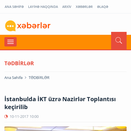
ANA SƏHİFƏ
LAYİHƏ HAQQINDA
ARXİV
XƏBƏRLƏR
ƏLAQƏ
TƏDBİRLƏR
Ana Səhifə
TƏDBİRLƏR
İstanbulda İKT üzrə Nazirlər Toplantısı
keçirilib
10-11-2017
10:00