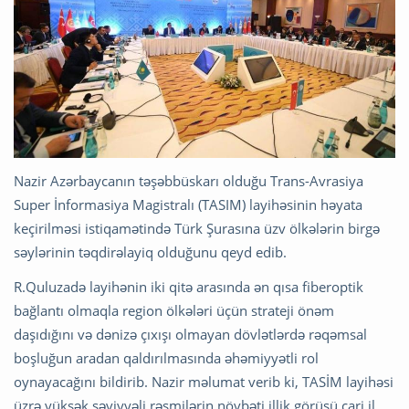
Nazir Azərbaycanın təşəbbüskarı olduğu Trans-Avrasiya
Super İnformasiya Magistralı (TASIM) layihəsinin həyata
keçirilməsi istiqamətində Türk Şurasına üzv ölkələrin birgə
səylərinin təqdirəlayiq olduğunu qeyd edib.
R.Quluzadə layihənin iki qitə arasında ən qısa fiberoptik
bağlantı olmaqla region ölkələri üçün strateji önəm
daşıdığını və dənizə çıxışı olmayan dövlətlərdə rəqəmsal
boşluğun aradan qaldırılmasında əhəmiyyətli rol
oynayacağını bildirib. Nazir məlumat verib ki, TASİM layihəsi
üzrə yüksək səviyyəli rəsmilərin növbəti illik görüşü cari il