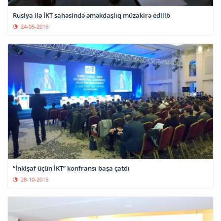
Rusiya ilə İKT sahəsində əməkdaşlıq müzakirə edilib
24-05-2016
“İnkişaf üçün İKT” konfransı başa çatdı
28-10-2015