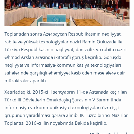
Toplantıdan sonra Azərbaycan Respublikasının nəqliyyat,
rabitə və yüksək texnologiyalar naziri Ramin Quluzadə ilə
Türkiyə Respublikasının nəqliyyat, dənizçilik və rabitə naziri
Əhməd Arslan arasında ikitərəfli görüş keçirilib. Görüşdə
nəqliyyat və informasiya-kommunikasiya texnologiyaları
sahələrində qarşılıqlı əhəmiyyət kəsb edən məsələlərə dair
müzakirələr aparılıb.
Xatırladaq ki, 2015-ci il sentyabrın 11-də Astanada keçirilən
Türkdilli Dövlətlərin Əməkdaşlıq Şurasının V Sammitində
informasiya və kommunikasiya texnologiyaları üzrə işçi
qrupunun yaradılması qərara alınıb. İKT üzrə birinci Nazirlər
Toplantısı 2016-cı ilin noyabrında Bakıda keçirilib.