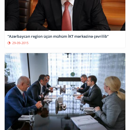
“Azərbaycan region üçün mühüm İKT mərkəzinə çevrilib”
29-09-2015