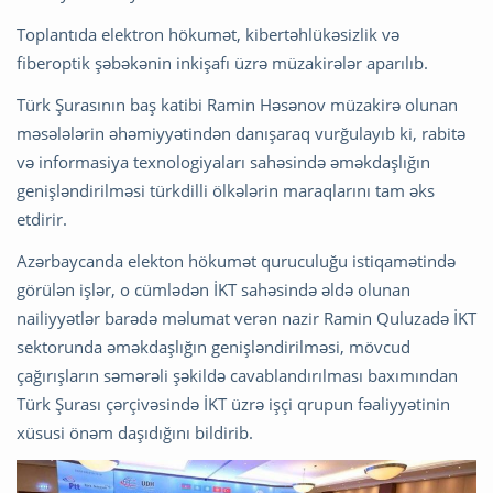
Toplantıda elektron hökumət, kibertəhlükəsizlik və
fiberoptik şəbəkənin inkişafı üzrə müzakirələr aparılıb.
Türk Şurasının baş katibi Ramin Həsənov müzakirə olunan
məsələlərin əhəmiyyətindən danışaraq vurğulayıb ki, rabitə
və informasiya texnologiyaları sahəsində əməkdaşlığın
genişləndirilməsi türkdilli ölkələrin maraqlarını tam əks
etdirir.
Azərbaycanda elekton hökumət quruculuğu istiqamətində
görülən işlər, o cümlədən İKT sahəsində əldə olunan
nailiyyətlər barədə məlumat verən nazir Ramin Quluzadə İKT
sektorunda əməkdaşlığın genişləndirilməsi, mövcud
çağırışların səmərəli şəkildə cavablandırılması baxımından
Türk Şurası çərçivəsində İKT üzrə işçi qrupun fəaliyyətinin
xüsusi önəm daşıdığını bildirib.