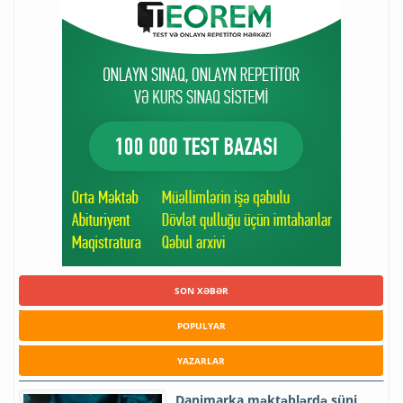
SON XƏBƏR
POPULYAR
YAZARLAR
Danimarka məktəblərdə süni