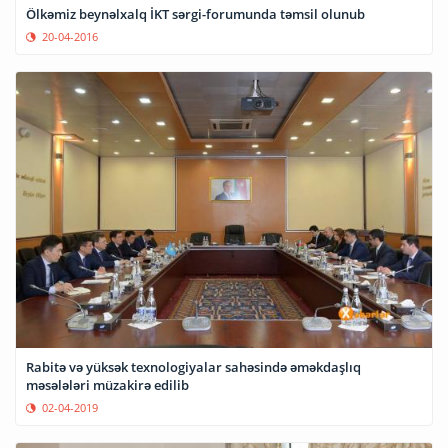
Ölkəmiz beynəlxalq İKT sərgi-forumunda təmsil olunub
20-04-2016
Rabitə və yüksək texnologiyalar sahəsində əməkdaşlıq
məsələləri müzakirə edilib
02-04-2019