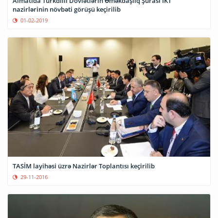
Almatıda Türkdilli Dövlətlərin Əməkdaşlıq Şurası İKT
nazirlərinin növbəti görüşü keçirilib
01-02-2019
TASİM layihəsi üzrə Nazirlər Toplantısı keçirilib
29-11-2016