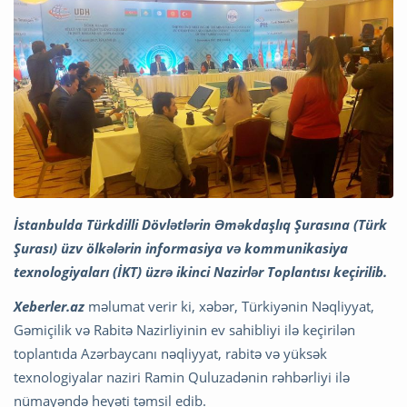
İstanbulda Türkdilli Dövlətlərin Əməkdaşlıq Şurasına (Türk
Şurası) üzv ölkələrin informasiya və kommunikasiya
texnologiyaları (İKT) üzrə ikinci Nazirlər Toplantısı keçirilib.
Xeberler.az
məlumat verir ki, xəbər, Türkiyənin Nəqliyyat,
Gəmiçilik və Rabitə Nazirliyinin ev sahibliyi ilə keçirilən
toplantıda Azərbaycanı nəqliyyat, rabitə və yüksək
texnologiyalar naziri Ramin Quluzadənin rəhbərliyi ilə
nümayəndə heyəti təmsil edib.