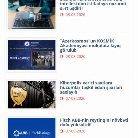
intellektdən istifadəyə nəzarəti
sərtləşdirir
08-08-2026
“Azərkosmos”un KOSMİK
Akademiyası mükafata layiq
görülüb
08-08-2026
Kiberpolis xarici saytlara
hücumlar təşkil edən şəxsləri
saxlayıb
07-08-2026
Fitch ABB-nin reytinqini növbəti
dəfə yüksəltdi!
07-08-2026