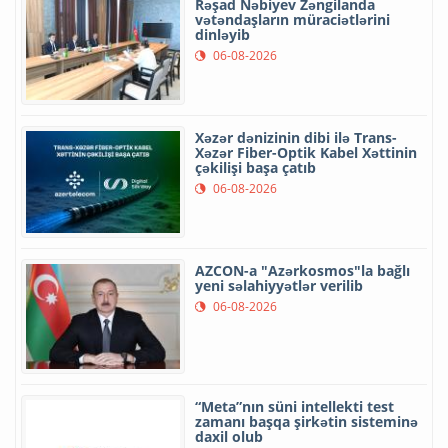
Rəşad Nəbiyev Zəngilanda
vətəndaşların müraciətlərini
dinləyib
06-08-2026
Xəzər dənizinin dibi ilə Trans-
Xəzər Fiber-Optik Kabel Xəttinin
çəkilişi başa çatıb
06-08-2026
AZCON-a "Azərkosmos"la bağlı
yeni səlahiyyətlər verilib
06-08-2026
“Meta”nın süni intellekti test
zamanı başqa şirkətin sisteminə
daxil olub