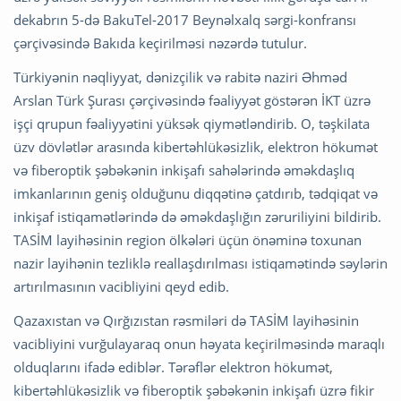
dekabrın 5-də BakuTel-2017 Beynəlxalq sərgi-konfransı
çərçivəsində Bakıda keçirilməsi nəzərdə tutulur.
Türkiyənin nəqliyyat, dənizçilik və rabitə naziri Əhməd
Arslan Türk Şurası çərçivəsində fəaliyyət göstərən İKT üzrə
işçi qrupun fəaliyyətini yüksək qiymətləndirib. O, təşkilata
üzv dövlətlər arasında kibertəhlükəsizlik, elektron hökumət
və fiberoptik şəbəkənin inkişafı sahələrində əməkdaşlıq
imkanlarının geniş olduğunu diqqətinə çatdırıb, tədqiqat və
inkişaf istiqamətlərində də əməkdaşlığın zəruriliyini bildirib.
TASİM layihəsinin region ölkələri üçün önəminə toxunan
nazir layihənin tezliklə reallaşdırılması istiqamətində səylərin
artırılmasının vacibliyini qeyd edib.
Qazaxıstan və Qırğızıstan rəsmiləri də TASİM layihəsinin
vacibliyini vurğulayaraq onun həyata keçirilməsində maraqlı
olduqlarını ifadə ediblər. Tərəflər elektron hökumət,
kibertəhlükəsizlik və fiberoptik şəbəkənin inkişafı üzrə fikir