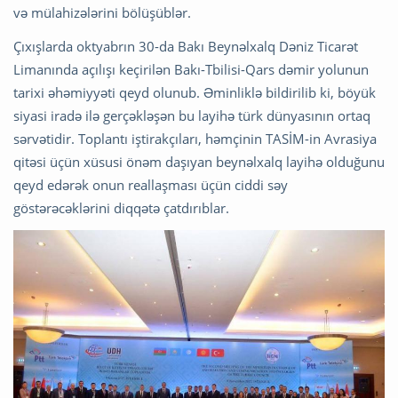
və mülahizələrini bölüşüblər.
Çıxışlarda oktyabrın 30-da Bakı Beynəlxalq Dəniz Ticarət
Limanında açılışı keçirilən Bakı-Tbilisi-Qars dəmir yolunun
tarixi əhəmiyyəti qeyd olunub. Əminliklə bildirilib ki, böyük
siyasi iradə ilə gerçəkləşən bu layihə türk dünyasının ortaq
sərvətidir. Toplantı iştirakçıları, həmçinin TASİM-in Avrasiya
qitəsi üçün xüsusi önəm daşıyan beynəlxalq layihə olduğunu
qeyd edərək onun reallaşması üçün ciddi səy
göstərəcəklərini diqqətə çatdırıblar.