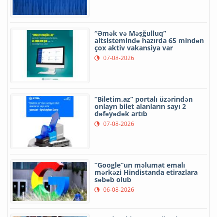
“Əmək və Məşğulluq”
altsistemində hazırda 65 mindən
çox aktiv vakansiya var
07-08-2026
“Biletim.az” portalı üzərindən
onlayn bilet alanların sayı 2
dəfəyədək artıb
07-08-2026
“Google”un məlumat emalı
mərkəzi Hindistanda etirazlara
səbəb olub
06-08-2026