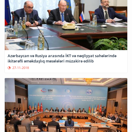
Azərbaycan və Rusiya arasında İKT və nəqliyyat sahələrində
ikitərəfli əməkdaşlıq məsələləri müzakirə edilib
27-11-2018