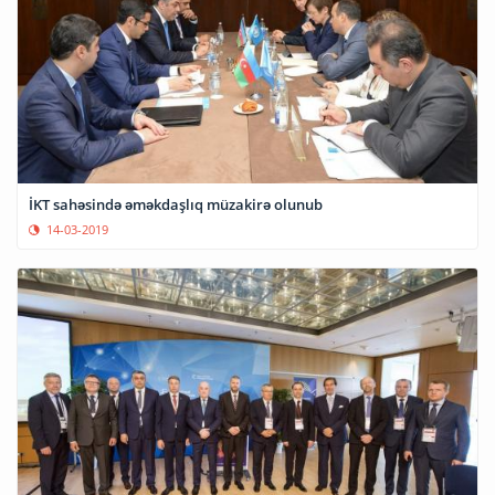
İKT sahəsində əməkdaşlıq müzakirə olunub
14-03-2019