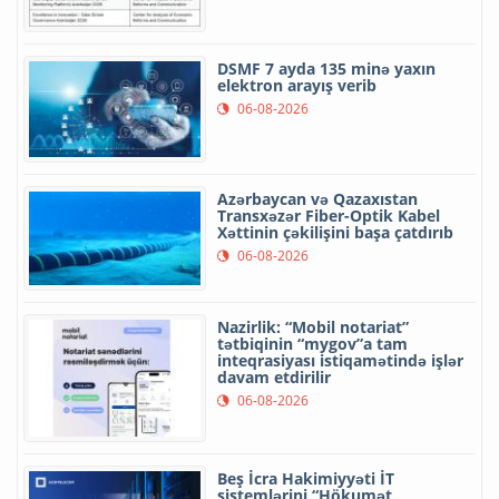
DSMF 7 ayda 135 minə yaxın
elektron arayış verib
06-08-2026
Azərbaycan və Qazaxıstan
Transxəzər Fiber-Optik Kabel
Xəttinin çəkilişini başa çatdırıb
06-08-2026
Nazirlik: “Mobil notariat”
tətbiqinin “mygov”a tam
inteqrasiyası istiqamətində işlər
davam etdirilir
06-08-2026
Beş İcra Hakimiyyəti İT
sistemlərini “Hökumət