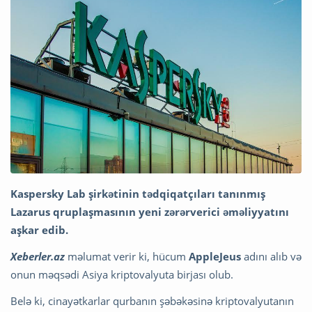
Kaspersky Lab şirkətinin tədqiqatçıları tanınmış
Lazarus qruplaşmasının yeni zərərverici əməliyyatını
aşkar edib.
Xeberler.az
məlumat verir ki, hücum
AppleJeus
adını alıb və
onun məqsədi Asiya kriptovalyuta birjası olub.
Belə ki, cinayətkarlar qurbanın şəbəkəsinə kriptovalyutanın