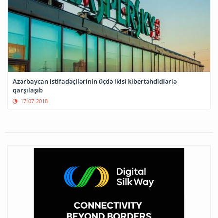
Azərbaycan istifadəçilərinin üçdə ikisi kibertəhdidlərlə
qarşılaşıb
17-07-2018