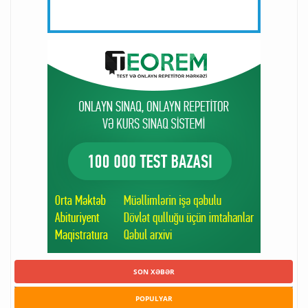
SON XƏBƏR
POPULYAR