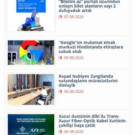
“Biletim.az” portalı üzərindən
onlayn bilet alanların sayı 2
dəfəyədək artıb
07-08-2026
“Google”un məlumat emalı
mərkəzi Hindistanda etirazlara
səbəb olub
06-08-2026
Rəşad Nəbiyev Zəngilanda
vətəndaşların müraciətlərini
dinləyib
06-08-2026
Xəzər dənizinin dibi ilə Trans-
Xəzər Fiber-Optik Kabel Xəttinin
çəkilişi başa çatıb
06-08-2026