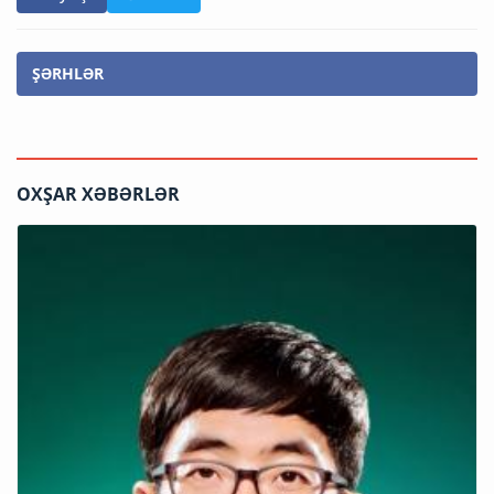
ŞƏRHLƏR
OXŞAR XƏBƏRLƏR