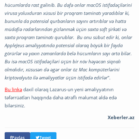
hücumlarda rast gəlinib. Bu dəfə onlar macOS istifadəçilərini
virusa yoluxduran xüsusi bir proqram təminatı yaradıblar ki,
bununla da potensial qurbanların sayını artırıblar və hətta
müdafiə radarlarından gizlənmək üçün saxta soft şirkəti və
saxta proqram təminatı qurublar. Bu onu sübut edir ki, onlar
AppleJeus əməliyyatında potensial olaraq böyük bir fayda
görürlər və yaxın zamanlarda belə hücumların sayı arta bilər.
Bu isə macOS istifadəçiləri üçün bir növ həyəcan siqnalı
olmalıdır, xüsusən də əgər onlar öz Mac kompüterlərini
kriptovalyuta ilə əməliyyatlar üçün istifadə edirlər
”.
Bu linkə
daxil olaraq Lazarus-un yeni əməliyyatının
təfərrüatları haqqında daha ətraflı məlumat əldə edə
bilərsiniz.
Xeberler.az
Paylaş
Tweet