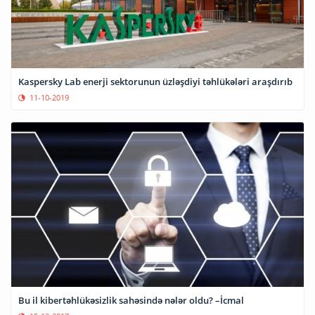
Kaspersky Lab enerji sektorunun üzləşdiyi təhlükələri araşdırıb
11-10-2019
Bu il kibertəhlükəsizlik sahəsində nələr oldu? –İcmal