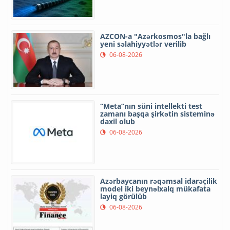
AZCON-a "Azərkosmos"la bağlı
yeni səlahiyyətlər verilib
06-08-2026
“Meta”nın süni intellekti test
zamanı başqa şirkətin sisteminə
daxil olub
06-08-2026
Azərbaycanın rəqəmsal idarəçilik
model iki beynəlxalq mükafata
layiq görülüb
06-08-2026