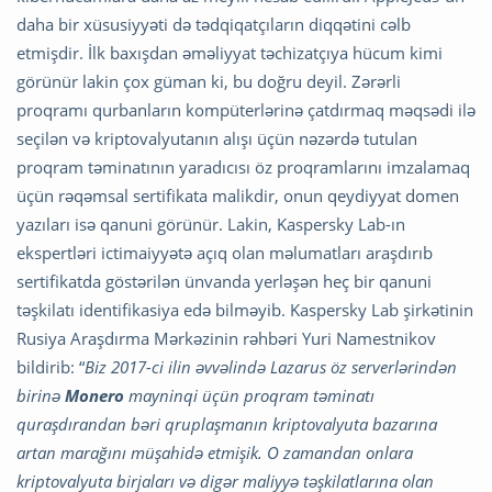
daha bir xüsusiyyəti də tədqiqatçıların diqqətini cəlb
etmişdir. İlk baxışdan əməliyyat təchizatçıya hücum kimi
görünür lakin çox güman ki, bu doğru deyil. Zərərli
proqramı qurbanların kompüterlərinə çatdırmaq məqsədi ilə
seçilən və kriptovalyutanın alışı üçün nəzərdə tutulan
proqram təminatının yaradıcısı öz proqramlarını imzalamaq
üçün rəqəmsal sertifikata malikdir, onun qeydiyyat domen
yazıları isə qanuni görünür. Lakin, Kaspersky Lab-ın
ekspertləri ictimaiyyətə açıq olan məlumatları araşdırıb
sertifikatda göstərilən ünvanda yerləşən heç bir qanuni
təşkilatı identifikasiya edə bilməyib. Kaspersky Lab şirkətinin
Rusiya Araşdırma Mərkəzinin rəhbəri Yuri Namestnikov
bildirib: “
Biz 2017-ci ilin əvvəlində Lazarus öz serverlərindən
birinə
Monero
mayninqi üçün proqram təminatı
quraşdırandan bəri qruplaşmanın kriptovalyuta bazarına
artan marağını müşahidə etmişik. O zamandan onlara
kriptovalyuta birjaları və digər maliyyə təşkilatlarına olan