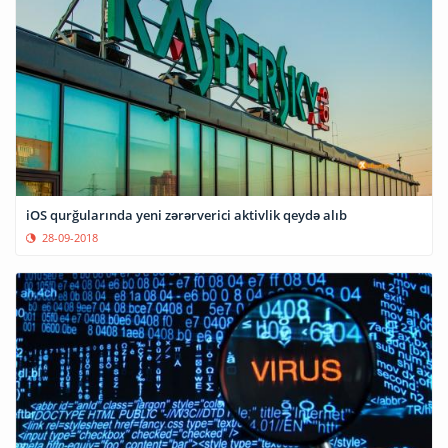
iOS qurğularında yeni zərərverici aktivlik qeydə alıb
28-09-2018