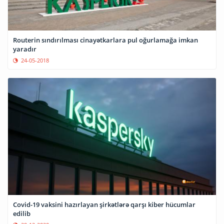
Routerin sındırılması cinayətkarlara pul oğurlamağa imkan
yaradır
24-05-2018
Covid-19 vaksini hazırlayan şirkətlərə qarşı kiber hücumlar
edilib