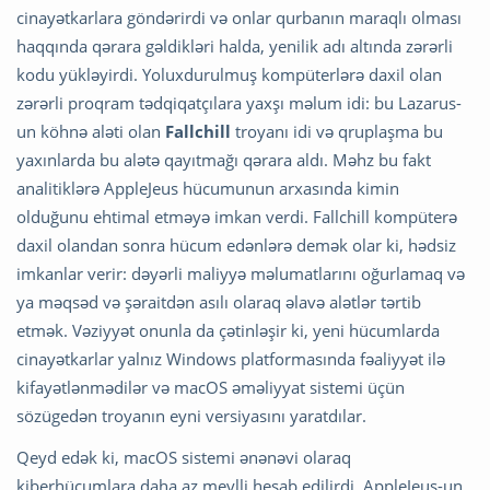
cinayətkarlara göndərirdi və onlar qurbanın maraqlı olması
haqqında qərara gəldikləri halda, yenilik adı altında zərərli
kodu yükləyirdi. Yoluxdurulmuş kompüterlərə daxil olan
zərərli proqram tədqiqatçılara yaxşı məlum idi: bu Lazarus-
un köhnə aləti olan
Fallchill
troyanı idi və qruplaşma bu
yaxınlarda bu alətə qayıtmağı qərara aldı. Məhz bu fakt
analitiklərə AppleJeus hücumunun arxasında kimin
olduğunu ehtimal etməyə imkan verdi. Fallchill kompüterə
daxil olandan sonra hücum edənlərə demək olar ki, hədsiz
imkanlar verir: dəyərli maliyyə məlumatlarını oğurlamaq və
ya məqsəd və şəraitdən asılı olaraq əlavə alətlər tərtib
etmək. Vəziyyət onunla da çətinləşir ki, yeni hücumlarda
cinayətkarlar yalnız Windows platformasında fəaliyyət ilə
kifayətlənmədilər və macOS əməliyyat sistemi üçün
sözügedən troyanın eyni versiyasını yaratdılar.
Qeyd edək ki, macOS sistemi ənənəvi olaraq
kiberhücumlara daha az meylli hesab edilirdi. AppleJeus-un