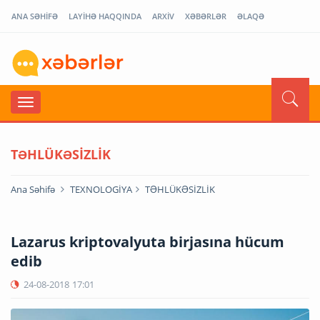
ANA SƏHİFƏ
LAYİHƏ HAQQINDA
ARXİV
XƏBƏRLƏR
ƏLAQƏ
TƏHLÜKƏSİZLİK
Ana Səhifə
TEXNOLOGİYA
TƏHLÜKƏSİZLİK
Lazarus kriptovalyuta birjasına hücum
edib
24-08-2018
17:01