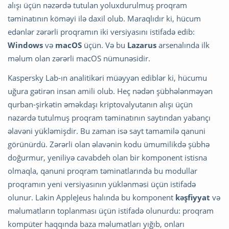
alışı üçün nəzərdə tutulan yoluxdurulmuş proqram
təminatının köməyi ilə daxil olub. Maraqlıdır ki, hücum
edənlər zərərli proqramın iki versiyasını istifadə edib:
Windows
və
macOS
üçün. Və bu
Lazarus
arsenalında ilk
məlum olan zərərli macOS nümunəsidir.
Kaspersky Lab-ın analitikəri müəyyən ediblər ki, hücumu
uğura gətirən insan amili olub. Heç nədən şübhələnməyən
qurban-şirkətin əməkdaşı kriptovalyutanın alışı üçün
nəzərdə tutulmuş proqram təminatının saytından yabançı
əlavəni yükləmişdir. Bu zaman isə sayt tamamilə qanuni
görünürdü. Zərərli olan əlavənin kodu ümumilikdə şübhə
doğurmur, yeniliyə cavabdeh olan bir komponent istisna
olmaqla, qanuni proqram təminatlarında bu modullar
proqramın yeni versiyasının yüklənməsi üçün istifadə
olunur. Lakin AppleJeus halında bu komponent
kəşfiyyat
və
məlumatların toplanması üçün istifadə olunurdu: proqram
kompüter haqqında baza məlumatları yığıb, onları