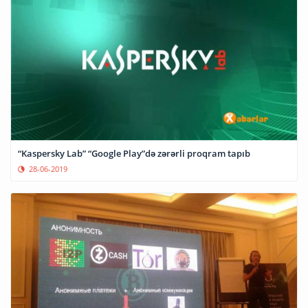
“Kaspersky Lab” “Google Play”də zərərli proqram tapıb
28-06-2019