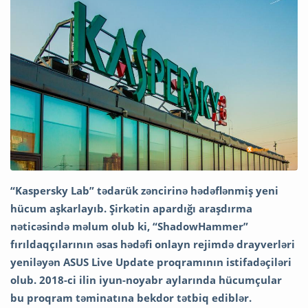
“Kaspersky Lab” tədarük zəncirinə hədəflənmiş yeni
hücum aşkarlayıb. Şirkətin apardığı araşdırma
nəticəsində məlum olub ki, “ShadowHammer”
fırıldaqçılarının əsas hədəfi onlayn rejimdə drayverləri
yeniləyən ASUS Live Update proqramının istifadəçiləri
olub. 2018-ci ilin iyun-noyabr aylarında hücumçular
bu proqram təminatına bekdor tətbiq ediblər.