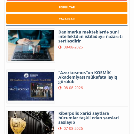
POPULYAR
YAZARLAR
Danimarka məktəblərdə süni
intellektdən istifadəyə nəzarəti
sərtləşdirir
08-08-2026
“Azərkosmos”un KOSMİK
Akademiyası mükafata layiq
görülüb
08-08-2026
Kiberpolis xarici saytlara
hücumlar təşkil edən şəxsləri
saxlayıb
07-08-2026