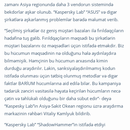
zamanı Asiya regionunda daha 3 vendorun sistemində
bekdorlar aşkar olunub. “Kaspersky Lab” “ASUS” və digər
şirkətlərə aşkarlanmış problemlər barədə məlumat verib.
“Seçilmiş şirkətlər öz geniş müştəri bazaları ilə fırıldaqçıların
hədəfinə tuş gəlib. Fırıldqaçıların məqsədi bu şirkətlərin
müştəri bazalarını öz məqsədləri üçün istifadə etməkdir. Biz
bu hücumun məqsədinin nə olduğunu hələ aydınlaşdıra
bilməmişik. Həmçinin bu hücumun arxasında kimin
durduğu araşdırılır. Lakin, sanksiyalaşdırılmamış kodun
istifadə olunması üçün tətbiq olunmuş metodlar və digər
faktlar BARİUM hücumlarına aid edilə bilər. Bu kampaniya
tədarük zənciri vasitəsilə həyata keçirilən hücumların necə
çətin və təhlükəli olduğunu bir daha sübut edir”- deyə
“Kaspesky Lab”in Asiya-Sakit Okean regionu üzrə araşdırma
mərkəzinin rəhbəri Vitaliy Kamlyuk bildirib.
“Kaspersky Lab” “ShadowHammer”in istifadə etdiyi