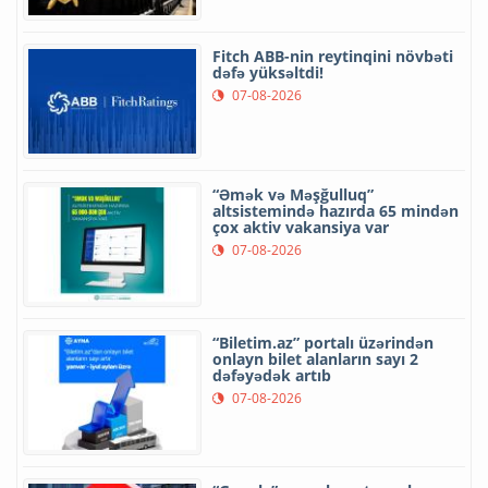
Fitch ABB-nin reytinqini növbəti
dəfə yüksəltdi!
07-08-2026
“Əmək və Məşğulluq”
altsistemində hazırda 65 mindən
çox aktiv vakansiya var
07-08-2026
“Biletim.az” portalı üzərindən
onlayn bilet alanların sayı 2
dəfəyədək artıb
07-08-2026