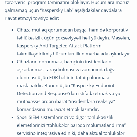
zərərverici proqram təminatını bloklayır. Hücumlara məruz
qalmamaq üçün “Kaspersky Lab” aşağıdakılar qaydalara
riayət etməyi tövsiyə edir:
Cihaza mütləq qorumadan başqa, həm də korporativ
təhlükəsizlik üçün çoxsəviyyəli həll yükləyin. Məsələn,
Kaspersky Anti Targeted Attack Platform
təkmilləşdirilmiş hücumları ilkin mərhələdə aşkarlayır.
Cihazların qorunması, həmçinin insidentlərin
aşkarlanması, araşdırılması və zamanında ləğv
olunması üçün EDR həllinin tətbiq olunması
məsləhətdir. Bunun üçün “Kaspersky Endpoint
Detection and Response”dan istifadə etmək və ya
mütəxəssislərdən ibarət “insidentlərə reaksiya”
komandasına müraciət etmək lazımdır.
Şəxsi SİEM sistemlərinizi və digər təhlükəsizlik
elemetlərinizi “təhlükələr barədə məlumatlandırma”
servisinə inteqrasiya edin ki, daha aktual təhlükələr