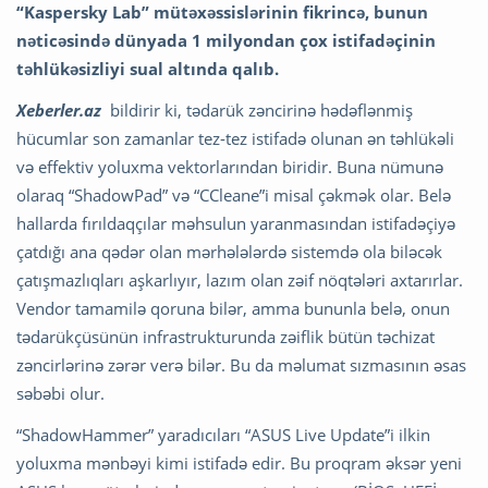
“Kaspersky Lab” mütəxəssislərinin fikrincə, bunun
nəticəsində dünyada 1 milyondan çox istifadəçinin
təhlükəsizliyi sual altında qalıb.
Xeberler.az
bildirir ki, tədarük zəncirinə hədəflənmiş
hücumlar son zamanlar tez-tez istifadə olunan ən təhlükəli
və effektiv yoluxma vektorlarından biridir. Buna nümunə
olaraq “ShadowPad” və “CCleane”i misal çəkmək olar. Belə
hallarda fırıldaqçılar məhsulun yaranmasından istifadəçiyə
çatdığı ana qədər olan mərhələlərdə sistemdə ola biləcək
çatışmazlıqları aşkarlıyır, lazım olan zəif nöqtələri axtarırlar.
Vendor tamamilə qoruna bilər, amma bununla belə, onun
tədarükçüsünün infrastrukturunda zəiflik bütün təchizat
zəncirlərinə zərər verə bilər. Bu da məlumat sızmasının əsas
səbəbi olur.
“ShadowHammer” yaradıcıları “ASUS Live Update”i ilkin
yoluxma mənbəyi kimi istifadə edir. Bu proqram əksər yeni