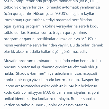
ASUS kompüterlərində proqram təminatının (BİOS, UEFİ,
tətbiq və drayverlər daxil olmaqla) avtomatik yenilənməsi
üçün quraşdırılır. Hücumçular “ASUS”un legitim faylları
imzalamaq üçün istifadə etdiyi rəqəmsal sertifikatları
oğurlayaraq, proqramın köhnə versiyalarına zərərli kodu
tətbiq edirlər. Bundan sonra, troyan quraşdırılmış
proqramlar qanuni sertifikatlarla imzalanır və “ASUS”un
rəsmi yenilənmə serverlərindən yayılır. Bu da onları demək
olar ki, əksər müdafiə həlləri üçün görünməz edir.
Müvafiq proqram təminatından istifadə edən hər kəsin bu
hücumun potensial qurbanına çevrilməsi ehtimalı olduğu
halda, “ShadowHammer”in yaradıcılarının əsas məqsədi
konkret bir neçə yüz cihazı ələ keçirmək olub. “Kaspersky
Lab”in araşdırmaçıları aşkar ediblər ki, hər bir bekdorun
kodu özündə müəyyən MAC ünvanlarının siyahısını, yəni
unikal identifikasiya kodlarını cəmləyib. Bunlar şəbəkə
kartlarına tətbiq olunur ki, onlar da öz növbəsində