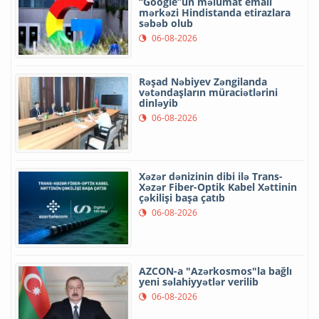
“Google”un məlumat emalı
mərkəzi Hindistanda etirazlara
səbəb olub
06-08-2026
Rəşad Nəbiyev Zəngilanda
vətəndaşların müraciətlərini
dinləyib
06-08-2026
Xəzər dənizinin dibi ilə Trans-
Xəzər Fiber-Optik Kabel Xəttinin
çəkilişi başa çatıb
06-08-2026
AZCON-a "Azərkosmos"la bağlı
yeni səlahiyyətlər verilib
06-08-2026