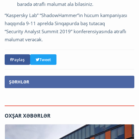
barədə ətraflı məlumat ala biləsiniz.
“Kaspersky Lab” “ShadowHammer”in hücum kampaniyası
haqqında 9-11 apreldə Sinqapurda baş tutacaq
“Security Analyst Summit 2019” konferensiyasında ətraflı
məlumat verəcək.
Paylaş
Tweet
ŞƏRHLƏR
OXŞAR XƏBƏRLƏR