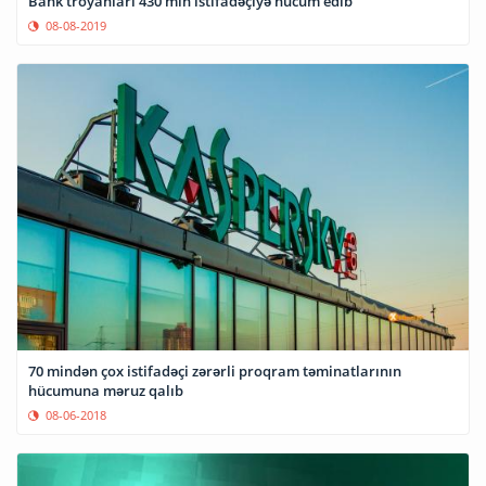
Bank troyanları 430 min istifadəçiyə hücum edib
08-08-2019
70 mindən çox istifadəçi zərərli proqram təminatlarının
hücumuna məruz qalıb
08-06-2018