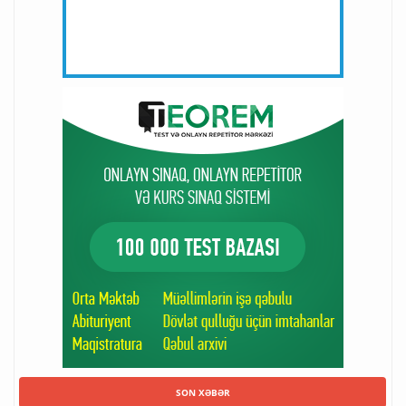
SON XƏBƏR