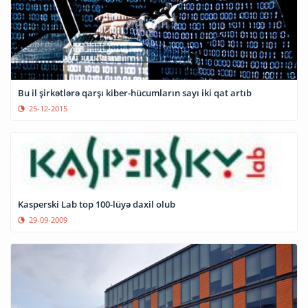
Bu il şirkətlərə qarşı kiber-hücumların sayı iki qat artıb
25-12-2015
Kasperski Lab top 100-lüyə daxil olub
29-09-2009