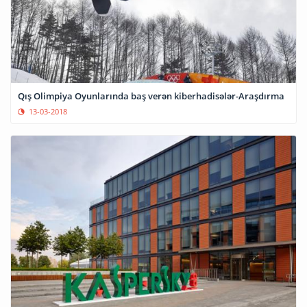
Qış Olimpiya Oyunlarında baş verən kiberhadisələr-Araşdırma
13-03-2018