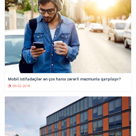
Mobil istifadəçilər ən çox hansı zərərli məzmunla qarşılaşır?
09-02-2018