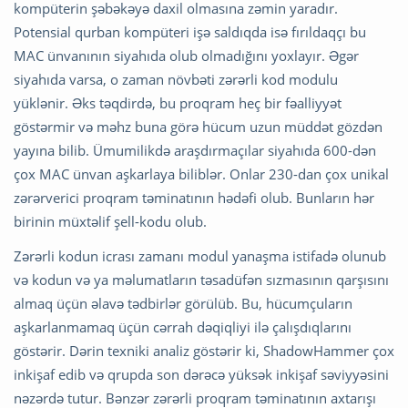
kompüterin şəbəkəyə daxil olmasına zəmin yaradır.
Potensial qurban kompüteri işə saldıqda isə fırıldaqçı bu
MAC ünvanının siyahıda olub olmadığını yoxlayır. Əgər
siyahıda varsa, o zaman növbəti zərərli kod modulu
yüklənir. Əks təqdirdə, bu proqram heç bir fəalliyyət
göstərmir və məhz buna görə hücum uzun müddət gözdən
yayına bilib. Ümumilikdə araşdırmaçılar siyahıda 600-dən
çox MAC ünvan aşkarlaya biliblər. Onlar 230-dan çox unikal
zərərverici proqram təminatının hədəfi olub. Bunların hər
birinin müxtəlif şell-kodu olub.
Zərərli kodun icrası zamanı modul yanaşma istifadə olunub
və kodun və ya məlumatların təsadüfən sızmasının qarşısını
almaq üçün əlavə tədbirlər görülüb. Bu, hücumçuların
aşkarlanmamaq üçün cərrah dəqiqliyi ilə çalışdıqlarını
göstərir. Dərin texniki analiz göstərir ki, ShadowHammer çox
inkişaf edib və qrupda son dərəcə yüksək inkişaf səviyyəsini
nəzərdə tutur. Bənzər zərərli proqram təminatının axtarışı