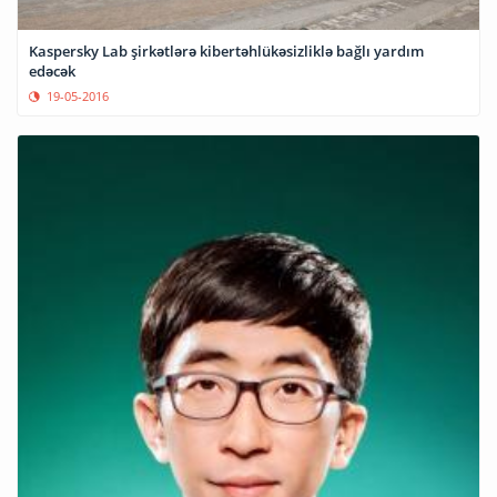
Kaspersky Lab şirkətlərə kibertəhlükəsizliklə bağlı yardım
edəcək
19-05-2016