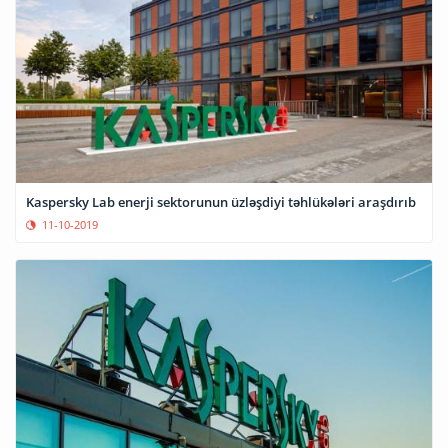
Kaspersky Lab enerji sektorunun üzləşdiyi təhlükələri araşdırıb
11-10-2019