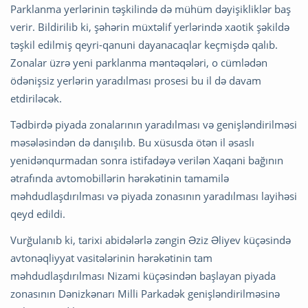
Parklanma yerlərinin təşkilində də mühüm dəyişikliklər baş
verir. Bildirilib ki, şəhərin müxtəlif yerlərində xaotik şəkildə
təşkil edilmiş qeyri-qanuni dayanacaqlar keçmişdə qalıb.
Zonalar üzrə yeni parklanma məntəqələri, o cümlədən
ödənişsiz yerlərin yaradılması prosesi bu il də davam
etdiriləcək.
Tədbirdə piyada zonalarının yaradılması və genişləndirilməsi
məsələsindən də danışılıb. Bu xüsusda ötən il əsaslı
yenidənqurmadan sonra istifadəyə verilən Xaqani bağının
ətrafında avtomobillərin hərəkətinin tamamilə
məhdudlaşdırılması və piyada zonasının yaradılması layihəsi
qeyd edildi.
Vurğulanıb ki, tarixi abidələrlə zəngin Əziz Əliyev küçəsində
avtonəqliyyat vasitələrinin hərəkətinin tam
məhdudlaşdırılması Nizami küçəsindən başlayan piyada
zonasının Dənizkənarı Milli Parkadək genişləndirilməsinə