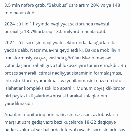
8,5 mln nəfərə çatıb. “Bakubus” üzrə artım 20% və ya 148
mln nəfər olub.
2024-cü ilin 11 ayında nəqliyyat sektorunda məhsul
buraxılışı 13.7% artaraq 13.0 milyard manata çatıb.
2024-cü il sərnişin nəqliyyatı sektorunda da uğurları ilə
yadda qalıb. Nazir müavini qeyd etdi ki, Bakıda mobilliyin
transformasiyası çərçivəsində görülən işlərin məqsədi
vətəndaşların rahatlığı və təhlükəsizliyini təmin etməkdir. Bu
proses səmərəli ictimai nəqliyyat sisteminin formalaşması,
infrastrukturun yaradılması və yenilənməsini nəzərdə tutur.
İslahatlar kompleks şəkildə aparılır. Mühüm dəyişikliklərdən
biri paytaxt küçələrində xüsusi hərəkət zolaqlarının
yaradılmasıdır.
Aparılan monitorinqlərin nəticəsinə əsasən, avtobusların
marşrut üzrə gediş vaxtı bəzi küçələrdə 18-22 dəqiqəyə
qədər azalıb, əksər hallarda interval qısalıb, sərnişinlərin sayı