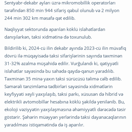
Sentyabr-dekabr ayları üzrə mikromobillik operatorları
tərəfindən 850 min 944 sifariş qəbul olunub və 2 milyon
244 min 302 km məsafə qət edilib.
Nəqliyyat sektorunda aparılan köklü islahatlardan
danışılarkən, taksi xidmətinə də toxunulub.
Bildirilib ki, 2024-cü ilin dekabr ayında 2023-cü ilin müvafiq
dövrü ilə müqayisədə taksi sifarişlərinin sayında təxminən
31-32% azalma müşahidə edilir. Vurğulandı ki, qətiyyətli
islahatlar sayəsində bu sahədə qayda-qanun yaradılıb.
Təxminən 35 minə yaxın taksi sürücüsü təlimə cəlb edilib.
Səmərəli tənzimləmə tədbirləri sayəsində xidmətlərin
keyfiyyəti xeyli yaxşılaşıb, taksi parkı, xüsusən də hibrid və
elektrikli avtomobillər hesabına köklü şəkildə yenilənib. Bu,
ekoloji vəziyyətin yaxşılaşmasına əhəmiyyətli dərəcədə təsir
göstərir. Şəhərin müəyyən yerlərində taksi dayanacaqlarının
yaradılması istiqamətində də iş aparılır.