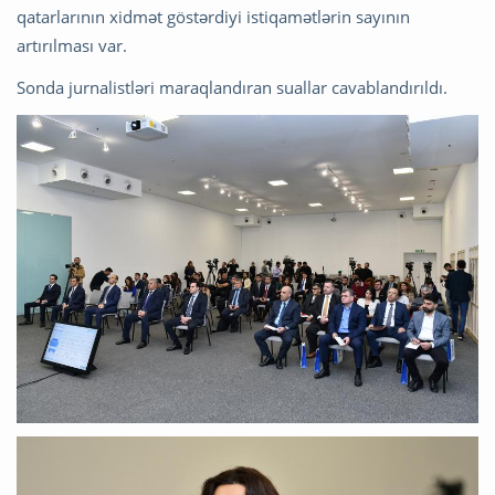
qatarlarının xidmət göstərdiyi istiqamətlərin sayının
artırılması var.
Sonda jurnalistləri maraqlandıran suallar cavablandırıldı.