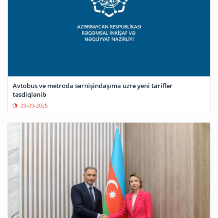
Avtobus və metroda sərnişindaşıma üzrə yeni tariflər
təsdiqlənib
29-09-2025