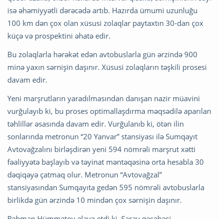
isə əhəmiyyətli dərəcədə artıb. Hazırda ümumi uzunluğu
100 km dən çox olan xüsusi zolaqlar paytaxtın 30-dan çox
küçə və prospektini əhatə edir.
Bu zolaqlarla hərəkət edən avtobuslarla gün ərzində 900
minə yaxın sərnişin daşınır. Xüsusi zolaqların təşkili prosesi
davam edir.
Yeni marşrutların yaradılmasından danışan nazir müavini
vurğulayıb ki, bu proses optimallaşdırma məqsədilə aparılan
təhlillər əsasında davam edir. Vurğulanıb ki, ötən ilin
sonlarında metronun “20 Yanvar” stansiyası ilə Sumqayıt
Avtovağzalını birləşdirən yeni 594 nömrəli marşrut xətti
fəaliyyətə başlayıb və təyinat məntəqəsinə orta hesabla 30
dəqiqəyə çatmaq olur. Metronun “Avtovağzal”
stansiyasından Sumqayıta gedən 595 nömrəli avtobuslarla
birlikdə gün ərzində 10 mindən çox sərnişin daşınır.
Rəhman Hümmətov əlavə etdi ki, Saray qəsəbəsi