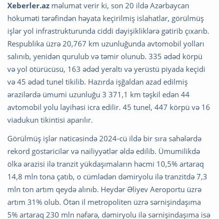
Xeberler.az
məlumat verir ki, son 20 ildə Azərbaycan
hökuməti tərəfindən həyata keçirilmiş islahatlar, görülmüş
işlər yol infrastrukturunda ciddi dəyişikliklərə gətirib çıxarıb.
Respublika üzrə 20,767 km uzunluğunda avtomobil yolları
salınıb, yenidən qurulub və təmir olunub. 335 ədəd körpü
və yol ötürücüsü, 163 ədəd yeraltı və yerüstü piyada keçidi
və 45 ədəd tunel tikilib. Hazırda işğaldan azad edilmiş
ərazilərdə ümumi uzunluğu 3 371,1 km təşkil edən 44
avtomobil yolu layihəsi icra edilir. 45 tunel, 447 körpü və 16
viadukun tikintisi aparılır.
Görülmüş işlər nəticəsində 2024-cü ildə bir sıra sahələrdə
rekord göstəricilər və nailiyyətlər əldə edilib. Ümumilikdə
ölkə ərazisi ilə tranzit yükdaşımaların həcmi 10,5% artaraq
14,8 mln tona çatıb, o cümlədən dəmiryolu ilə tranzitdə 7,3
mln ton artım qeydə alınıb. Heydər Əliyev Aeroportu üzrə
artım 31% olub. Ötən il metropoliten üzrə sərnişindaşıma
5% artaraq 230 mln nəfərə, dəmiryolu ilə sərnişindaşıma isə