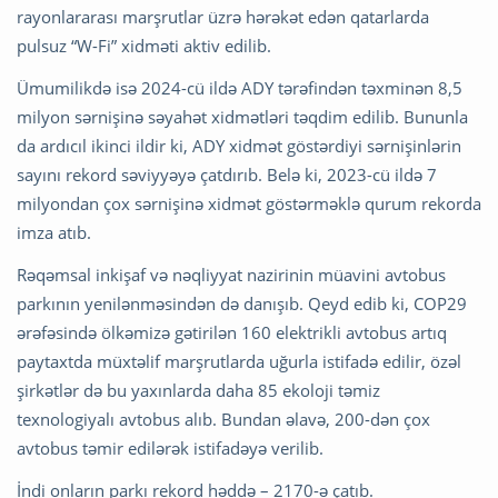
rayonlararası marşrutlar üzrə hərəkət edən qatarlarda
pulsuz “W-Fi” xidməti aktiv edilib.
Ümumilikdə isə 2024-cü ildə ADY tərəfindən təxminən 8,5
milyon sərnişinə səyahət xidmətləri təqdim edilib. Bununla
da ardıcıl ikinci ildir ki, ADY xidmət göstərdiyi sərnişinlərin
sayını rekord səviyyəyə çatdırıb. Belə ki, 2023-cü ildə 7
milyondan çox sərnişinə xidmət göstərməklə qurum rekorda
imza atıb.
Rəqəmsal inkişaf və nəqliyyat nazirinin müavini avtobus
parkının yenilənməsindən də danışıb. Qeyd edib ki, COP29
ərəfəsində ölkəmizə gətirilən 160 elektrikli avtobus artıq
paytaxtda müxtəlif marşrutlarda uğurla istifadə edilir, özəl
şirkətlər də bu yaxınlarda daha 85 ekoloji təmiz
texnologiyalı avtobus alıb. Bundan əlavə, 200-dən çox
avtobus təmir edilərək istifadəyə verilib.
İndi onların parkı rekord həddə – 2170-ə çatıb.