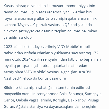
Xüsusi olaraq qeyd edilib ki, müştəri məmnuniyyətinin
təmin edilməsi üçün əsas rəqəmsal yeniliklərdən biri
rayonlararası marşrutlar üzrə sərnişin qatarlarına minik
zamanı “Mygov.az” portalı vasitəsilə QR kod şəklində
elektron şəxsiyyət vəsiqəsinin təqdim edilməsinə imkan
yaradılması olub.
2023-cü ildə istifadəyə verilmiş “ADY Mobile” mobil
tətbiqindən istifadə edənlərin yüklənmə sayı artaraq 172
mini ötüb. 2024-cü ilin sentyabrından tətbiqinə başlanılan
loyallıq proqramı şəhərətrafı qatarlarla səfər edən
sərnişinlərə “ADY Mobile” vasitəsilə gedişlər üzrə 3%
“cashback”, eləcə də bonus qazandırır.
Bildirilib ki, sərnişin rahatlığının tam təmin edilməsi
məqsədilə ötən ilin sentyabrında Bakı, Sabunçu, Sumqayıt,
Gəncə, Qəbələ vağzallarında, Koroğlu, Bakıxanov, Pirşağı,
Goran, Ağstafa stansiya və dayanacaqlarında, həmçinin