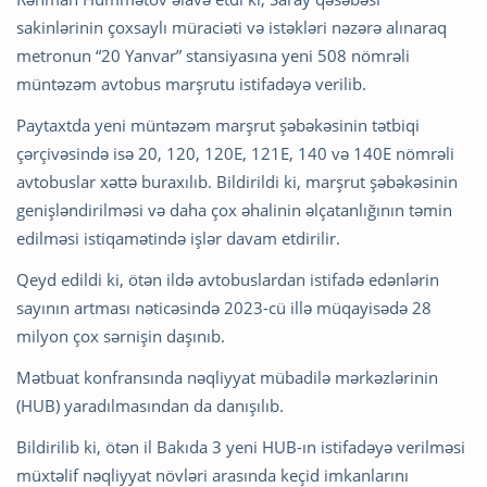
sakinlərinin çoxsaylı müraciəti və istəkləri nəzərə alınaraq
metronun “20 Yanvar” stansiyasına yeni 508 nömrəli
müntəzəm avtobus marşrutu istifadəyə verilib.
Paytaxtda yeni müntəzəm marşrut şəbəkəsinin tətbiqi
çərçivəsində isə 20, 120, 120E, 121E, 140 və 140E nömrəli
avtobuslar xəttə buraxılıb. Bildirildi ki, marşrut şəbəkəsinin
genişləndirilməsi və daha çox əhalinin əlçatanlığının təmin
edilməsi istiqamətində işlər davam etdirilir.
Qeyd edildi ki, ötən ildə avtobuslardan istifadə edənlərin
sayının artması nəticəsində 2023-cü illə müqayisədə 28
milyon çox sərnişin daşınıb.
Mətbuat konfransında nəqliyyat mübadilə mərkəzlərinin
(HUB) yaradılmasından da danışılıb.
Bildirilib ki, ötən il Bakıda 3 yeni HUB-ın istifadəyə verilməsi
müxtəlif nəqliyyat növləri arasında keçid imkanlarını