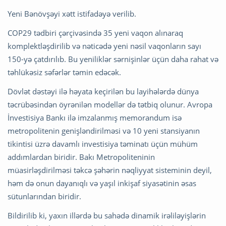
Yeni Bənövşəyi xətt istifadəyə verilib.
COP29 tədbiri çərçivəsində 35 yeni vaqon alınaraq
komplektləşdirilib və nəticədə yeni nəsil vaqonların sayı
150-yə çatdırılıb. Bu yeniliklər sərnişinlər üçün daha rahat və
təhlükəsiz səfərlər təmin edəcək.
Dövlət dəstəyi ilə həyata keçirilən bu layihələrdə dünya
təcrübəsindən öyrənilən modellər də tətbiq olunur. Avropa
İnvestisiya Bankı ilə imzalanmış memorandum isə
metropolitenin genişləndirilməsi və 10 yeni stansiyanın
tikintisi üzrə davamlı investisiya təminatı üçün mühüm
addımlardan biridir. Bakı Metropoliteninin
müasirləşdirilməsi təkcə şəhərin nəqliyyat sisteminin deyil,
həm də onun dayanıqlı və yaşıl inkişaf siyasətinin əsas
sütunlarından biridir.
Bildirilib ki, yaxın illərdə bu sahədə dinamik irəliləyişlərin