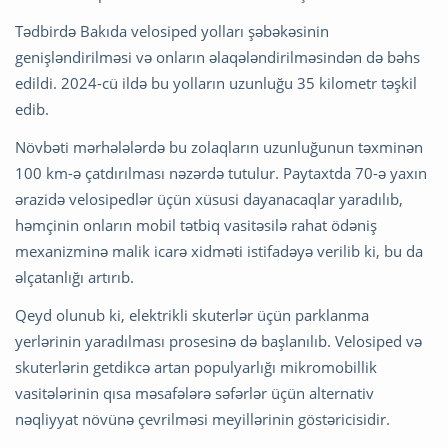
Tədbirdə Bakıda velosiped yolları şəbəkəsinin
genişləndirilməsi və onların əlaqələndirilməsindən də bəhs
edildi. 2024-cü ildə bu yolların uzunluğu 35 kilometr təşkil
edib.
Növbəti mərhələlərdə bu zolaqların uzunluğunun təxminən
100 km-ə çatdırılması nəzərdə tutulur. Paytaxtda 70-ə yaxın
ərazidə velosipedlər üçün xüsusi dayanacaqlar yaradılıb,
həmçinin onların mobil tətbiq vasitəsilə rahat ödəniş
mexanizminə malik icarə xidməti istifadəyə verilib ki, bu da
əlçatanlığı artırıb.
Qeyd olunub ki, elektrikli skuterlər üçün parklanma
yerlərinin yaradılması prosesinə də başlanılıb. Velosiped və
skuterlərin getdikcə artan populyarlığı mikromobillik
vasitələrinin qısa məsafələrə səfərlər üçün alternativ
nəqliyyat növünə çevrilməsi meyillərinin göstəricisidir.