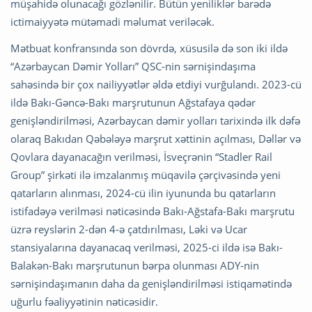
müşahidə olunacağı gözlənilir. Bütün yeniliklər barədə
ictimaiyyətə mütəmadi məlumat veriləcək.
Mətbuat konfransında son dövrdə, xüsusilə də son iki ildə
“Azərbaycan Dəmir Yolları” QSC-nin sərnişindaşıma
sahəsində bir çox nailiyyətlər əldə etdiyi vurğulandı. 2023-cü
ildə Bakı-Gəncə-Bakı marşrutunun Ağstafaya qədər
genişləndirilməsi, Azərbaycan dəmir yolları tarixində ilk dəfə
olaraq Bakıdan Qəbələyə marşrut xəttinin açılması, Dəllər və
Qovlara dayanacağın verilməsi, İsveçrənin “Stadler Rail
Group” şirkəti ilə imzalanmış müqavilə çərçivəsində yeni
qatarların alınması, 2024-cü ilin iyununda bu qatarların
istifadəyə verilməsi nəticəsində Bakı-Ağstafa-Bakı marşrutu
üzrə reyslərin 2-dən 4-ə çatdırılması, Ləki və Ucar
stansiyalarına dayanacaq verilməsi, 2025-ci ildə isə Bakı-
Balakən-Bakı marşrutunun bərpa olunması ADY-nin
sərnişindaşımanın daha da genişləndirilməsi istiqamətində
uğurlu fəaliyyətinin nəticəsidir.