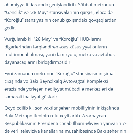
əhəmiyyətli dərəcədə genişləndirib. Söhbət metronun
“Gənclik” və “28 May” stansiyalarının qarşısı, eləcə də
“Koroğlu” stansiyasının cənub çıxışındakı qovşaqlardan
gedir.
Vurğulanıb ki, “28 May” və “Koroğlu” HUB-larını
digərlərindən fərqləndirən əsas xüsusiyyət onların
multimodal olması, yəni dəmiryolu, metro və avtobus
dayanacaqlarını birləşdirməsidir.
Eyni zamanda metronun “Koroğlu” stansiyasının şimal
çıxışında və Bakı Beynəlxalq Avtovağzal Kompleksi
ərazisində yerləşən nəqliyyat mübadilə mərkəzləri də
səmərəli fəaliyyət göstərir.
Qeyd edilib ki, son vaxtlar şəhər mobilliyinin inkişafında
Bakı Metropoliteninin rolu xeyli artıb. Azərbaycan
Respublikasının Prezidenti cənab İlham Əliyevin yanvarın 7-
də yerli televiziya kanallarına müsahibəsində Bakı şəhərinin