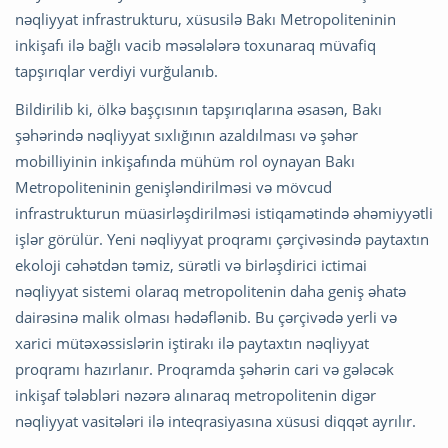
nəqliyyat infrastrukturu, xüsusilə Bakı Metropoliteninin
inkişafı ilə bağlı vacib məsələlərə toxunaraq müvafiq
tapşırıqlar verdiyi vurğulanıb.
Bildirilib ki, ölkə başçısının tapşırıqlarına əsasən, Bakı
şəhərində nəqliyyat sıxlığının azaldılması və şəhər
mobilliyinin inkişafında mühüm rol oynayan Bakı
Metropoliteninin genişləndirilməsi və mövcud
infrastrukturun müasirləşdirilməsi istiqamətində əhəmiyyətli
işlər görülür. Yeni nəqliyyat proqramı çərçivəsində paytaxtın
ekoloji cəhətdən təmiz, sürətli və birləşdirici ictimai
nəqliyyat sistemi olaraq metropolitenin daha geniş əhatə
dairəsinə malik olması hədəflənib. Bu çərçivədə yerli və
xarici mütəxəssislərin iştirakı ilə paytaxtın nəqliyyat
proqramı hazırlanır. Proqramda şəhərin cari və gələcək
inkişaf tələbləri nəzərə alınaraq metropolitenin digər
nəqliyyat vasitələri ilə inteqrasiyasına xüsusi diqqət ayrılır.