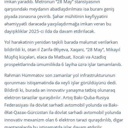
imkan yaradıb. Metronun “28 May” stansiyasının
qarşısındakı meydanın abadlaşdırılması isə buranı geniş
piyada zonasına çevirib. Şəhər mühitinin keyfiyyətini
əhəmiyyətli dərəcədə yaxşılaşdırmağa imkan verən bu
dəyişikliklər 2025-ci ildə də davam etdiriləcək.
Yol hərəkətinin yenidən təşkili barədə məlumat verilərkən
bildirildi ki, ötən il Zərifə Əliyeva, Xaqani, “28 May”, Mikayıl
Müşfiq küçələri, eləcə də Mətbuat, Xocalı və Azadlıq
prospektlərində ümumilikdə 6 layihə üzrə işlər tamamlanıb.
Rəhman Hümmətov son zamanlar yol infrastrukturunun
qorunması istiqamətində də xeyli işlər görüldüyünü dedi.
Bildirdi ki, burada ən innovativ yanaşma tətbiq olunaraq
elektron tərəzilər quraşdırılır. Artıq Bakı-Quba-Rusiya
Federasiyası ilə dövlət sərhədi avtomobil yolunda və Bakı-
Ələt-Qazax-Gürcüstan ilə dövlət sərhədi avtomobil yolunda
innovativ mexanizm olan 6 elektron tərəzi quraşdırılıb, digər
məntəqələrdə bu istiqamətdə işlər davam etdirilir.