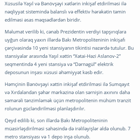
Xüsusilə Yaşıl və Bənövşəyi xətlərin inkişaf etdirilməsi ilə
nəqliyyat sistemində balanslı və effektiv hərəkətin təmin
edilməsi əsas məqsədlərdən biridir.
Məlumat verilib ki, cənab Prezidentin verdiyi tapşırıqlara
uyğun olaraq yaxın illərdə Bakı Metropoliteninin inkişafı
çərçivəsində 10 yeni stansiyanın tikintisi nəzərdə tutulur. Bu
stansiyalar arasında Yaşıl xəttin “Xətai-Həzi Aslanov-2”
seqmentində 4 yeni stansiya və “Dərnəgül” elektrik
deposunun inşası xüsusi əhəmiyyət kəsb edir.
Həmçinin Bənövşəyi xəttin inkişaf etdirilməsi ilə Sumqayıt
və Xırdalandan şəhər mərkəzinə olan sərnişin axınını daha
səmərəli tənzimləmək üçün metropolitenin mühüm tranzit
rolunun gücləndirilməsi planlaşdırılır.
Qeyd edilib ki, son illərdə Bakı Metropoliteninin
müasirləşdirilməsi sahəsində də irəliləyişlər əldə olunub. 7
metro stansiyası və 1 depo inşa olunub.