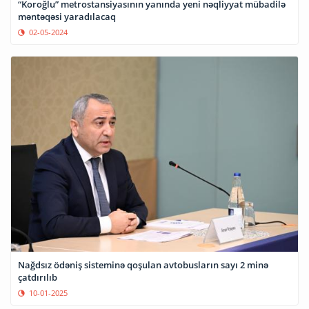
“Koroğlu” metrostansiyasının yanında yeni nəqliyyat mübadilə
məntəqəsi yaradılacaq
02-05-2024
Nağdsız ödəniş sisteminə qoşulan avtobusların sayı 2 minə
çatdırılıb
10-01-2025