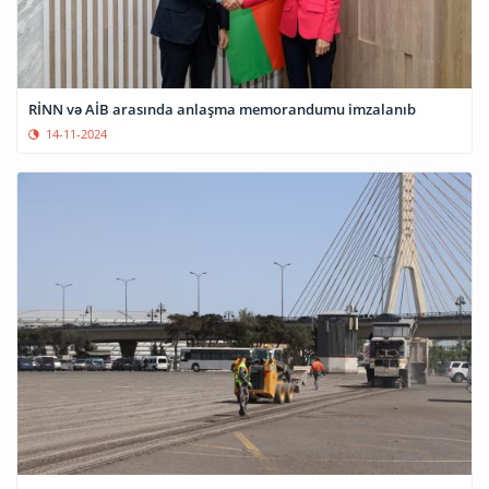
RİNN və AİB arasında anlaşma memorandumu imzalanıb
14-11-2024