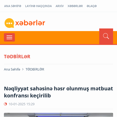
ANA SƏHİFƏ
LAYİHƏ HAQQINDA
ARXİV
XƏBƏRLƏR
ƏLAQƏ
TƏDBİRLƏR
Ana Səhifə
TƏDBİRLƏR
Nəqliyyat sahəsinə həsr olunmuş mətbuat
konfransı keçirilib
10-01-2025
15:29