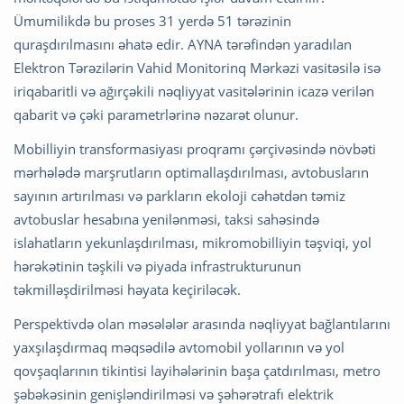
Ümumilikdə bu proses 31 yerdə 51 tərəzinin
quraşdırılmasını əhatə edir. AYNA tərəfindən yaradılan
Elektron Tərəzilərin Vahid Monitorinq Mərkəzi vasitəsilə isə
iriqabaritli və ağırçəkili nəqliyyat vasitələrinin icazə verilən
qabarit və çəki parametrlərinə nəzarət olunur.
Mobilliyin transformasiyası proqramı çərçivəsində növbəti
mərhələdə marşrutların optimallaşdırılması, avtobusların
sayının artırılması və parkların ekoloji cəhətdən təmiz
avtobuslar hesabına yenilənməsi, taksi sahəsində
islahatların yekunlaşdırılması, mikromobilliyin təşviqi, yol
hərəkətinin təşkili və piyada infrastrukturunun
təkmilləşdirilməsi həyata keçiriləcək.
Perspektivdə olan məsələlər arasında nəqliyyat bağlantılarını
yaxşılaşdırmaq məqsədilə avtomobil yollarının və yol
qovşaqlarının tikintisi layihələrinin başa çatdırılması, metro
şəbəkəsinin genişləndirilməsi və şəhərətrafı elektrik