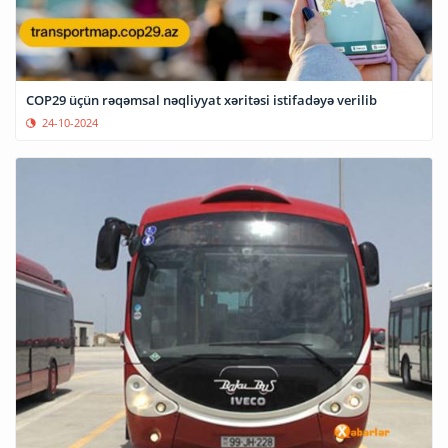
COP29 üçün rəqəmsal nəqliyyat xəritəsi istifadəyə verilib
24-10-2024