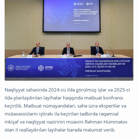
Nəqliyyat sahəsində 2024-cü ildə görülmüş işlər və 2025-ci
ildə planlaşdırılan layihələr haqqında mətbuat konfransı
keçirilib. Mətbuat nümayəndələri, sahə üzrə ekspertlər və
mütəxəssislərin iştirakı ilə keçirilən tədbirdə rəqəmsal
inkişaf və nəqliyyat nazirinin müavini Rəhman Hümmətov
ötən il reallaşdırılan layihələr barədə məlumat verib.