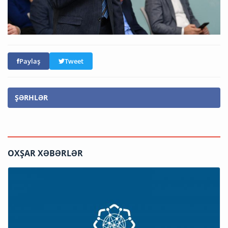
Paylaş
Tweet
ŞƏRHLƏR
OXŞAR XƏBƏRLƏR