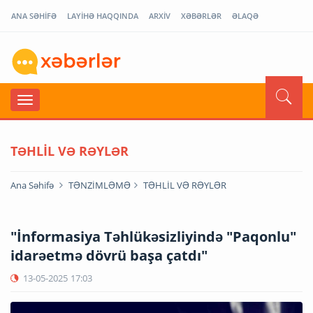
ANA SƏHİFƏ
LAYİHƏ HAQQINDA
ARXİV
XƏBƏRLƏR
ƏLAQƏ
TƏHLİL VƏ RƏYLƏR
Ana Səhifə
TƏNZİMLƏMƏ
TƏHLİL VƏ RƏYLƏR
"İnformasiya Təhlükəsizliyində "Paqonlu"
idarəetmə dövrü başa çatdı"
13-05-2025
17:03