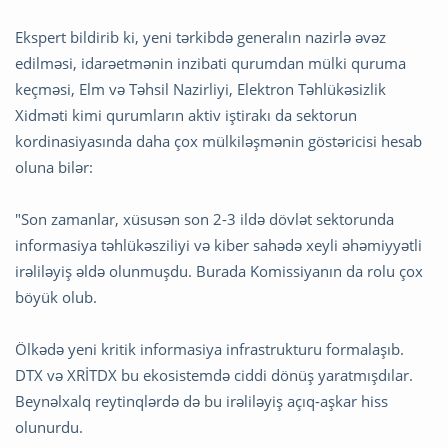
Ekspert bildirib ki, yeni tərkibdə generalın nazirlə əvəz
edilməsi, idarəetmənin inzibati qurumdan mülki quruma
keçməsi, Elm və Təhsil Nazirliyi, Elektron Təhlükəsizlik
Xidməti kimi qurumların aktiv iştirakı da sektorun
kordinasiyasında daha çox mülkiləşmənin göstəricisi hesab
oluna bilər:
"Son zamanlar, xüsusən son 2-3 ildə dövlət sektorunda
informasiya təhlükəsziliyi və kiber sahədə xeyli əhəmiyyətli
irəliləyiş əldə olunmuşdu. Burada Komissiyanın da rolu çox
böyük olub.
Ölkədə yeni kritik informasiya infrastrukturu formalaşıb.
DTX və XRİTDX bu ekosistemdə ciddi dönüş yaratmışdılar.
Beynəlxalq reytinqlərdə də bu irəliləyiş açıq-aşkar hiss
olunurdu.