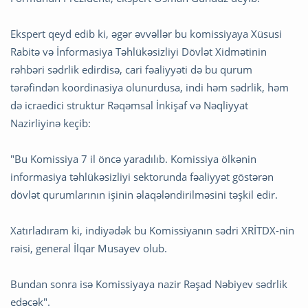
Ekspert qeyd edib ki, əgər əvvəllər bu komissiyaya Xüsusi
Rabitə və İnformasiya Təhlükəsizliyi Dövlət Xidmətinin
rəhbəri sədrlik edirdisə, cari fəaliyyəti də bu qurum
tərəfindən koordinasiya olunurdusa, indi həm sədrlik, həm
də icraedici struktur Rəqəmsal İnkişaf və Nəqliyyat
Nazirliyinə keçib:
"Bu Komissiya 7 il öncə yaradılıb. Komissiya ölkənin
informasiya təhlükəsizliyi sektorunda fəaliyyət göstərən
dövlət qurumlarının işinin əlaqələndirilməsini təşkil edir.
Xatırladıram ki, indiyədək bu Komissiyanın sədri XRİTDX-nin
rəisi, general İlqar Musayev olub.
Bundan sonra isə Komissiyaya nazir Rəşad Nəbiyev sədrlik
edəcək".