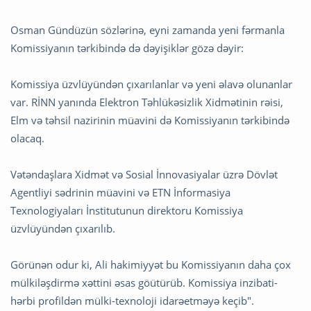
Osman Gündüzün sözlərinə, eyni zamanda yeni fərmanla
Komissiyanın tərkibində də dəyişiklər gözə dəyir:
Komissiya üzvlüyündən çıxarılanlar və yeni əlavə olunanlar
var. RİNN yanında Elektron Təhlükəsizlik Xidmətinin rəisi,
Elm və təhsil nazirinin müavini də Komissiyanın tərkibində
olacaq.
Vətəndaşlara Xidmət və Sosial İnnovasiyalar üzrə Dövlət
Agentliyi sədrinin müavini və ETN İnformasiya
Texnologiyaları İnstitutunun direktoru Komissiya
üzvlüyündən çıxarılıb.
Görünən odur ki, Ali hakimiyyət bu Komissiyanın daha çox
mülkiləşdirmə xəttini əsas göütürüb. Komissiya inzibati-
hərbi profildən mülki-texnoloji idarəetməyə keçib".