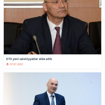
DTX yeni səlahiyyətlər əldə edib
07-07-2022