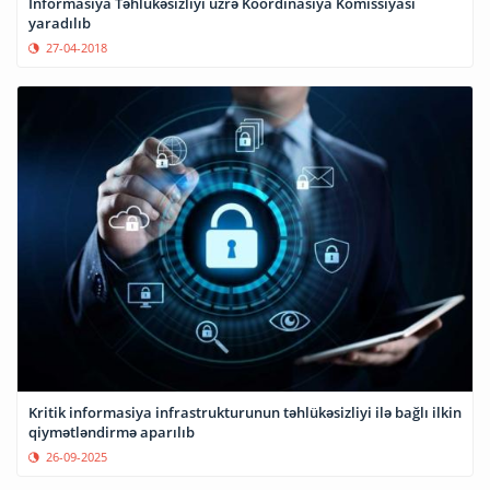
İnformasiya Təhlükəsizliyi üzrə Koordinasiya Komissiyası
yaradılıb
27-04-2018
Kritik informasiya infrastrukturunun təhlükəsizliyi ilə bağlı ilkin
qiymətləndirmə aparılıb
26-09-2025