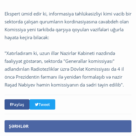
Ekspert ümid edir ki, informasiya təhlükəsizliyi kimi vacib bir
sektorda çalışan qurumların kordinasiyasına cavabdeh olan
Komissiya yeni tərkibdə qarşıya qoyulan vəzifələri uğurla
həyata keçirə biləcək:
"Xatırladıram ki, uzun illər Nazirlər Kabineti nəzdində
fəaliyyət göstərən, sektorda "Generallar komissiyası"
adlandırılan Radiotezliklər üzrə Dövlət Komissiyası da 4 il
öncə Prezidentin fərmanı ilə yenidən formalaşıb və nazir
Rəşad Nəbiyev həmin komissiyanın da sədri təyin edilib".
Paylaş
Tweet
ŞƏRHLƏR