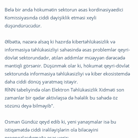
Belə bir anda hökumətin sektorun əsas kordinasiyaedici
Komissiyasında ciddi dəyişiklik etməsi xeyli
düşündürücüdür.
Əlbəttə, nəzərə alsaq ki hazırda kibertəhlükəsizlik və
informasiya təhlükəsizliyi sahəsində əsas problemlər qeyri-
dövlət sektorundadır, atılan addımlar müəyyən dərəcədə
məntiqli görsənir. Düşünmək olar ki, hökumət qeyri-dövlət
sektorunda informasiya təhlükəsizliyi və kiber ekosistemdə
daha ciddi dönüş yaratmaq istəyir.
RİNN tabeliyində olan Elektron Təhlükəsizlik Xidməti son
zamanlar bir qədər aktivləşsə də hələlik bu sahədə öz
sözünü deyə bilməyib".
Osman Gündüz qeyd edib ki, yeni yanaşmalar isə bu
istiqamətdə ciddi irəliləyişlərin ola biləcəyini
proqnozlaşdırmağa əsas verir: