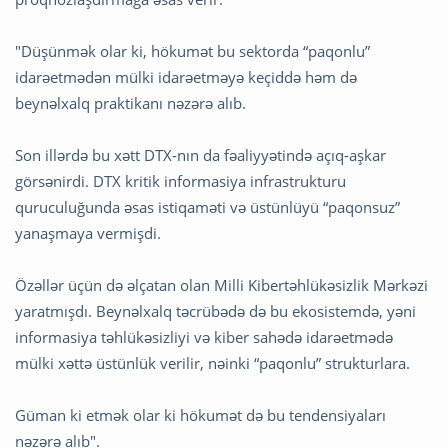
"Düşünmək olar ki, hökumət bu sektorda “paqonlu”
idarəetmədən mülki idarəetməyə keçiddə həm də
beynəlxalq praktikanı nəzərə alıb.
Son illərdə bu xətt DTX-nın da fəaliyyətində açıq-aşkar
görsənirdi. DTX kritik informasiya infrastrukturu
quruculuğunda əsas istiqaməti və üstünlüyü “paqonsuz”
yanaşmaya vermişdi.
Özəllər üçün də əlçatan olan Milli Kibertəhlükəsizlik Mərkəzi
yaratmışdı. Beynəlxalq təcrübədə də bu ekosistemdə, yəni
informasiya təhlükəsizliyi və kiber sahədə idarəetmədə
mülki xəttə üstünlük verilir, nəinki “paqonlu” strukturlara.
Güman ki etmək olar ki hökumət də bu tendensiyaları
nəzərə alıb".