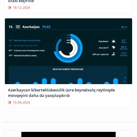
iclası keçirilib
18-12-2024
Azərbaycan kibertəhlükəsizlik üzrə beynəlxalq reytinqdə
mövqeyini daha da yaxşılaşdırıb
15-04-2024