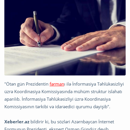
"Ötən gün Prezidentin
fərman
ı ilə İnformasiya Təhlükəsizliyi
üzrə Koordinasiya Komissiyasında mühüm struktur islahatı
aparılıb. İnformasiya Təhlükəsizliyi üzrə Koordinasiya
Komissiyasının tərkibi və idarəedici qurumu dəyişib".
Xeberler.az
bildirir ki, bu sözləri Azərnbaycan İnternet
Formunun Prezidenti, ekspert Osman Gündüz deyib.