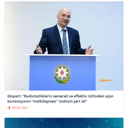
Ekspert: “Radiotezliklərin səmərəli və effektiv istifadəsi üçün
komissiyanın ”mülkiləşməsi" mühüm şərt idi"
09-05-2021