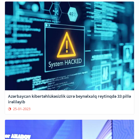
Azərbaycan kibertəhlükəsizlik üzrə beynəlxalq reytinqdə 33 pillə
irəliləyib
25-01-2023