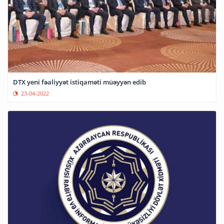
DTX yeni fəaliyyət istiqaməti müəyyən edib
23-04-2022