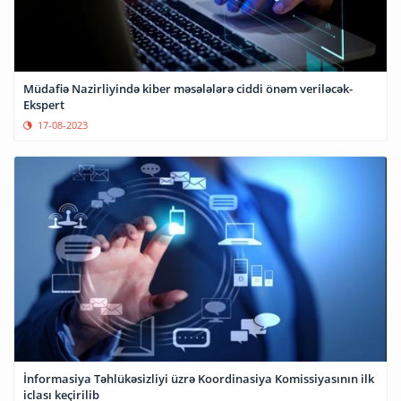
Müdafiə Nazirliyində kiber məsələlərə ciddi önəm veriləcək-
Ekspert
17-08-2023
İnformasiya Təhlükəsizliyi üzrə Koordinasiya Komissiyasının ilk
iclası keçirilib