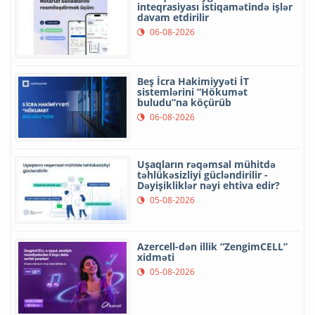
inteqrasiyası istiqamətində işlər
davam etdirilir
06-08-2026
Beş İcra Hakimiyyəti İT
sistemlərini “Hökumət
buludu”na köçürüb
06-08-2026
Uşaqların rəqəmsal mühitdə
təhlükəsizliyi gücləndirilir -
Dəyişikliklər nəyi ehtiva edir?
05-08-2026
Azercell-dən illik “ZengimCELL”
xidməti
05-08-2026