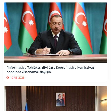
“İnformasiya Təhlükəsizliyi üzrə Koordinasiya Komissiyası
haqqında Əsasnamə” dəyişib
12-05-2025