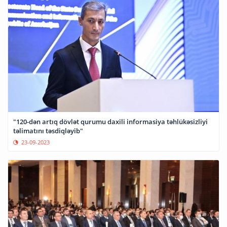
"120-dən artıq dövlət qurumu daxili informasiya təhlükəsizliyi
təlimatını təsdiqləyib"
23-09-2023