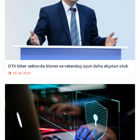
DTX kiber sektorda biznes və vətəndaş üçün daha əlçatan olub
05-06-2024