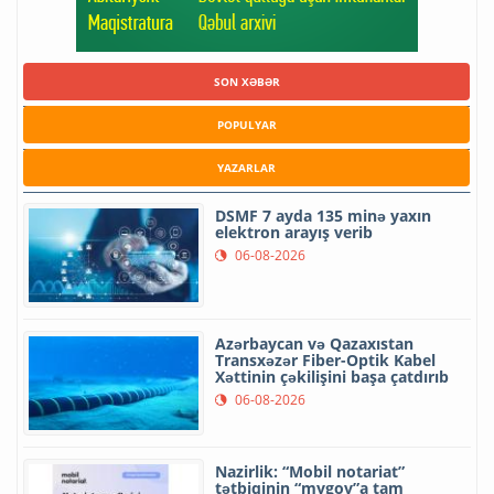
SON XƏBƏR
POPULYAR
YAZARLAR
DSMF 7 ayda 135 minə yaxın
elektron arayış verib
06-08-2026
Azərbaycan və Qazaxıstan
Transxəzər Fiber-Optik Kabel
Xəttinin çəkilişini başa çatdırıb
06-08-2026
Nazirlik: “Mobil notariat”
tətbiqinin “mygov”a tam