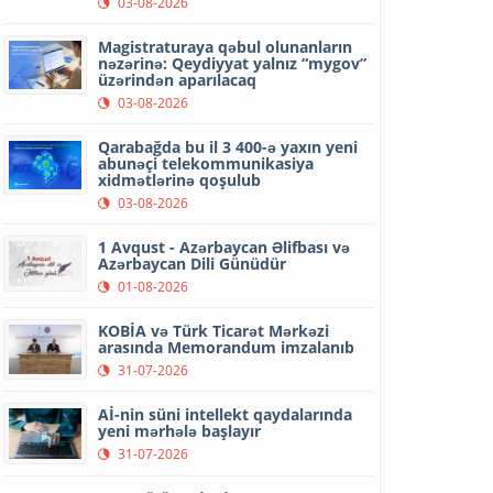
03-08-2026
Magistraturaya qəbul olunanların
nəzərinə: Qeydiyyat yalnız “mygov”
üzərindən aparılacaq
03-08-2026
Qarabağda bu il 3 400-ə yaxın yeni
abunəçi telekommunikasiya
xidmətlərinə qoşulub
03-08-2026
1 Avqust - Azərbaycan Əlifbası və
Azərbaycan Dili Günüdür
01-08-2026
KOBİA və Türk Ticarət Mərkəzi
arasında Memorandum imzalanıb
31-07-2026
Aİ-nin süni intellekt qaydalarında
yeni mərhələ başlayır
31-07-2026