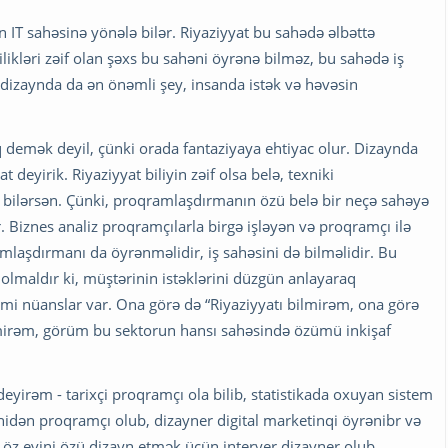
n IT sahəsinə yönələ bilər. Riyaziyyat bu sahədə əlbəttə
likləri zəif olan şəxs bu sahəni öyrənə bilməz, bu sahədə iş
dizaynda da ən önəmli şey, insanda istək və həvəsin
q demək deyil, çünki orada fantaziyaya ehtiyac olur. Dizaynda
 deyirik. Riyaziyyat biliyin zəif olsa belə, texniki
bilərsən. Çünki, proqramlaşdırmanın özü belə bir neçə sahəyə
Biznes analiz proqramçılarla birgə işləyən və proqramçı ilə
mlaşdırmanı da öyrənməlidir, iş sahəsini də bilməlidir. Bu
 olmaldır ki, müştərinin istəklərini düzgün anlayaraq
imi nüanslar var. Ona görə də “Riyaziyyatı bilmirəm, ona görə
lmirəm, görüm bu sektorun hansı sahəsində özümü inkişaf
yirəm - tarixçi proqramçı ola bilib, statistikada oxuyan sistem
nidən proqramçı olub, dizayner digital marketinqi öyrənibr və
, öz evini özü dizayn etmək üçün interyer dizayner olub.