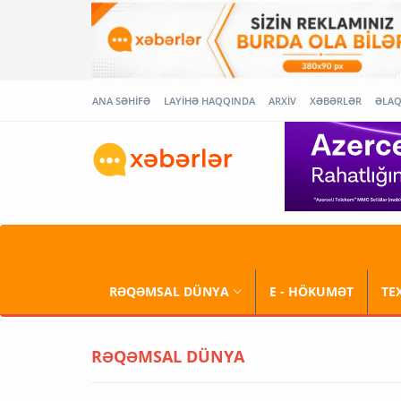
ANA SƏHİFƏ
LAYİHƏ HAQQINDA
ARXİV
XƏBƏRLƏR
ƏLA
RƏQƏMSAL DÜNYA
E - HÖKUMƏT
TE
RƏQƏMSAL DÜNYA