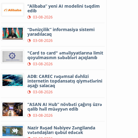
“Alibaba” yeni AI modelini təqdim
edib
03-08-2026
“Dənizçilik” informasiya sistemi
yaradılacaq
03-08-2026
"Card to card" əməliyyatlarına limit
qoyulmasının səbəbləri açıqlanıb
03-08-2026
ADB: CAREC rəqəmsal dəhlizi
internetin topdansatış qiymətlərini
aşağı salacaq
03-08-2026
“ASAN AI Hub” növbəti çağırış üzrə
qalib həll müəyyən edib
03-08-2026
Nazir Rəşad Nəbiyev Zəngilanda
vətəndaşları qəbul edəcək