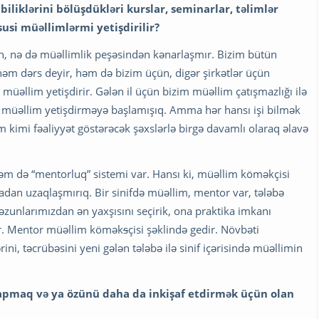
biliklərini bölüşdükləri kurslar, seminarlar, təlimlər
usi müəllimlərmi yetişdirilir?
, nə də müəllimlik peşəsindən kənarlaşmır. Bizim bütün
əm dərs deyir, həm də bizim üçün, digər şirkətlər üçün
üəllim yetişdirir. Gələn il üçün bizim müəllim çatışmazlığı ilə
üz müəllim yetişdirməyə başlamışıq. Amma hər hansı işi bilmək
kimi fəaliyyət göstərəcək şəxslərlə birgə davamlı olaraq əlavə
əm də “mentorluq” sistemi var. Hansı ki, müəllim köməkçisi
radan uzaqlaşmırıq. Bir sinifdə müəllim, mentor var, tələbə
zunlarımızdan ən yaxşısını seçirik, ona praktika imkanı
dır. Mentor müəllim kömək
s
çisi şəklində gedir. Növbəti
ini, təcrübəsini yeni gələn tələbə ilə sinif içərisində müəllimin
 tapmaq və ya özünü daha da inkişaf etdirmək üçün olan