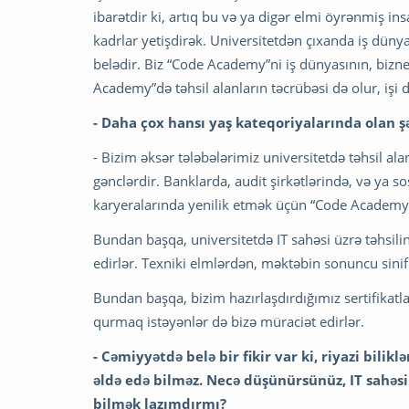
ibarətdir ki, artıq bu və ya digər elmi öyrənmiş i
kadrlar yetişdirək. Universitetdən çıxanda iş dünya
belədir. Biz “Code Academy”ni iş dünyasının, bizn
Academy”də təhsil alanların təcrübəsi də olur, işi d
- Daha çox hansı yaş kateqoriyalarında olan 
- Bizim əksər tələbələrimiz universitetdə təhsil a
gənclərdir. Banklarda, audit şirkətlərində, və ya so
karyeralarında yenilik etmək üçün “Code Academy”
Bundan başqa, universitetdə IT sahəsi üzrə təhsil
edirlər. Texniki elmlərdən, məktəbin sonuncu sinif
Bundan başqa, bizim hazırlaşdırdığımız sertifikatlar
qurmaq istəyənlər də bizə müraciət edirlər.
- Cəmiyyətdə belə bir fikir var ki, riyazi bili
əldə edə bilməz. Necə düşünürsünüz, IT sahə
bilmək lazımdırmı?