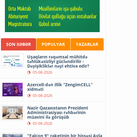
SON XƏBƏR
POPULYAR
YAZARLAR
Uşaqların rəqəmsal mühitdə
təhlükəsizliyi gücləndirilir -
Dəyişikliklər nəyi ehtiva edir?
05-08-2026
Azercell-dən illik “ZengimCELL”
xidməti
05-08-2026
Nazir Qazaxıstanın Prezident
Administrasiyası rəhbərinin
müavini ilə görüşüb
05-08-2026
"Falcon 9" raketinin bir hissəsi Ayla