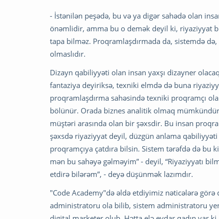
- İstənilən peşədə, bu və ya digər sahədə olan insa
önəmlidir, amma bu o demək deyil ki, riyaziyyat bi
tapa bilməz. Proqramlaşdırmada da, sistemdə də, 
olmaslıdır.
Dizayn qabiliyyəti olan insan yaxşı dizayner olaca
fantaziya deyiriksə, texniki elmdə də buna riyaziyyat
proqramlaşdırma sahəsində texniki proqramçı ola 
bölünür. Orada biznes analitik olmaq mümkündür. 
müştəri arasında olan bir şəxsdir. Bu insan proqra
şəxsdə riyaziyyat deyil, düzgün anlama qabiliyyəti
proqramçıya çatdıra bilsin. Sistem tərəfdə də bu k
mən bu sahəyə gəlməyim” - deyil, “Riyaziyyatı bi
etdirə bilərəm”, - deyə düşünmək lazımdır.
"Code Academy"də əldə etdiyimiz nəticələrə görə de
administratoru ola bilib, sistem administratoru ye
digital marketer olub. Hətta elə evdar qadın var ki