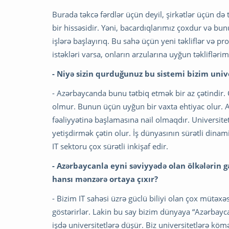
Burada təkcə fərdlər üçün deyil, şirkətlər üçün də
bir hissəsidir. Yəni, bacardıqlarımız çoxdur və bu
işlərə başlayırıq. Bu sahə üçün yeni təkliflər və pro
istəkləri varsa, onların arzularına uyğun təkliflərim
- Niyə sizin qurduğunuz bu sistemi bizim uni
- Azərbaycanda bunu tətbiq etmək bir az çətindir
olmur. Bunun üçün uyğun bir vaxta ehtiyac olur
fəaliyyətinə başlamasına nail olmaqdır. Universit
yetişdirmək çətin olur. İş dünyasının sürətli dinami
IT sektoru çox sürətli inkişaf edir.
- Azərbaycanla eyni səviyyədə olan ölkələrin gə
hansı mənzərə ortaya çıxır?
- Bizim IT sahəsi üzrə güclü biliyi olan çox mütəxə
göstərirlər. Lakin bu say bizim dünyaya “Azərbayca
işdə universitetlərə düşür. Biz universitetlərə kö