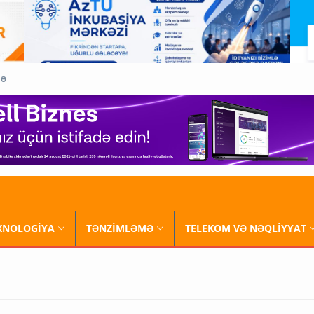
QƏ
XNOLOGİYA
TƏNZİMLƏMƏ
TELEKOM VƏ NƏQLİYYAT