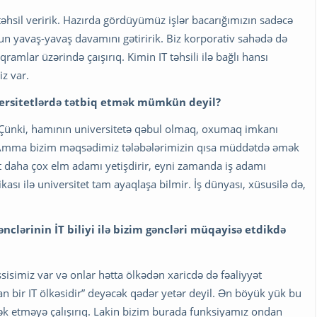
 təhsil veririk. Hazırda gördüyümüz işlər bacarığımızın sadəcə
nun yavaş-yavaş davamını gətiririk. Biz korporativ sahədə də
qramlar üzərində çaışırıq. Kimin IT təhsili ilə bağlı hansı
iz var.
versitetlərdə tətbiq etmək mümkün deyil?
. Çünki, hamının universitetə qəbul olmaq, oxumaq imkanı
. Amma bizim məqsədimiz tələbələrimizin qısa müddətdə əmək
et daha çox elm adamı yetişdirir, eyni zamanda iş adamı
kası ilə universitet tam ayaqlaşa bilmir. İş dünyası, xüsusilə də,
nclərinin İT biliyi ilə bizim gəncləri müqayisə etdikdə
ssisimiz var və onlar hətta ölkədən xaricdə də fəaliyyət
n bir IT ölkəsidir” deyəcək qədər yetər deyil. Ən böyük yük bu
mək etməyə çalışırıq. Lakin bizim burada funksiyamız ondan