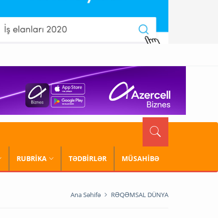
RUBRİKA
TƏDBİRLƏR
MÜSAHİBƏ
Ana Səhifə
RƏQƏMSAL DÜNYA