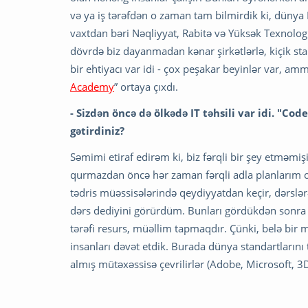
və ya iş tərəfdən o zaman tam bilmirdik ki, dünya
vaxtdan bəri Nəqliyyat, Rabitə və Yüksək Texnologi
dövrdə biz dayanmadan kənar şirkətlərlə, kiçik s
bir ehtiyacı var idi - çox peşakar beyinlər var, amm
Academy
” ortaya çıxdı.
- Sizdən öncə də ölkədə IT təhsili var idi. "Co
gətirdiniz?
Səmimi etiraf edirəm ki, biz fərqli bir şey etməm
qurmazdan öncə hər zaman fərqli adla planlarım ol
tədris müəssisələrində qeydiyyatdan keçir, dərsl
dərs dediyini görürdüm. Bunları gördükdən sonra 
tərəfi resurs, müəllim tapmaqdır. Çünki, belə bir m
insanları dəvət etdik. Burada dünya standartlarını
almış mütəxəssisə çevrilirlər (Adobe, Microsoft, 3D 