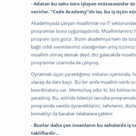
- Adətən bu sahə üzrə işləyən mütəxəssislər öz 
verirlər. "Code Academy"də isə, bu iş üçün xüs
Akademiyada çalışan müəllimlər nə IT sektorundan
proqramlar buna uyğunlaşdırılıb. Müəllimlərimiz h
proqram işini görür. Bizim akademiya həm də özü m
bağlı ciddi sıxıntılarımız olacağından artıq özüm
müəllim olmaq demək deyil. Biz gələcəkdə müəllim 
proqramlar üzərində də çalışırıq.
Öyrətmək üçün yaratdığımız imkanın içərisində, h
olaraq da dərs keçir. Biz bir sinfə müəllim verib o
koordinatoru var. Mentorluq odur ki, biz köhnə mə
yaradırıq. Bu, əslində ödənişli təcrübə proqramı
proqramda vaxtilə öyrəndiklərini, səhvlərini, düzlər
köməkliyi ilə bərabər tələbələrə çatdırır.
- Bunlar daha çox insanların bu sahələrdə iş
təkliflərdir...