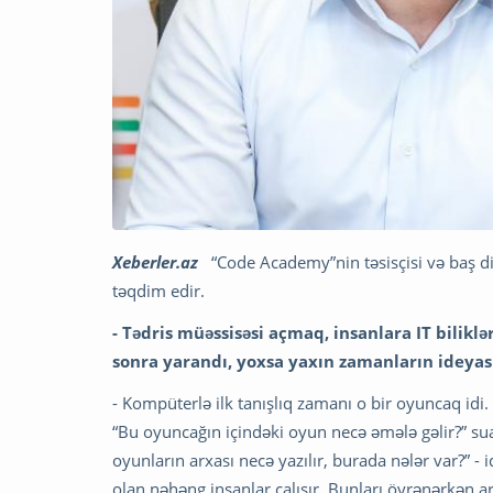
Xeberler.az
“Code Academy”nin təsisçisi və baş di
təqdim edir.
- Tədris müəssisəsi açmaq, insanlara IT bilikl
sonra yarandı, yoxsa yaxın zamanların ideya
- Kompüterlə ilk tanışlıq zamanı o bir oyuncaq idi
“Bu oyuncağın içindəki oyun necə əmələ gəlir?” sua
oyunların arxası necə yazılır, burada nələr var?” - 
olan nəhəng insanlar çalışır. Bunları öyrənərkən art