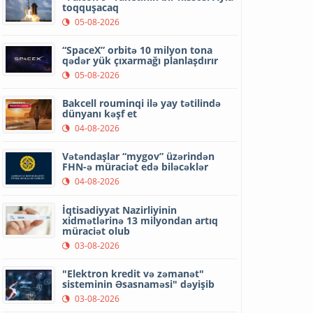
toqquşacaq
05-08-2026
“SpaceX” orbitə 10 milyon tona
qədər yük çıxarmağı planlaşdırır
05-08-2026
Bakcell rouminqi ilə yay tətilində
dünyanı kəşf et
04-08-2026
Vətəndaşlar “mygov” üzərindən
FHN-ə müraciət edə biləcəklər
04-08-2026
İqtisadiyyat Nazirliyinin
xidmətlərinə 13 milyondan artıq
müraciət olub
03-08-2026
"Elektron kredit və zəmanət"
sisteminin Əsasnaməsi" dəyişib
03-08-2026