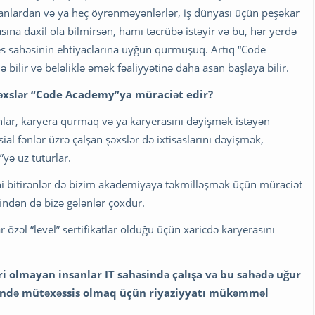
nsanlardan və ya heç öyrənməyənlərlər, iş dünyası üçün peşəkar
sına daxil ola bilmirsən, hamı təcrübə istəyir və bu, hər yerdə
es sahəsinin ehtiyaclarına uyğun qurmuşuq. Artıq “Code
ə bilir və beləliklə əmək fəaliyyətinə daha asan başlaya bilir.
şəxslər “Code Academy”ya müraciət edir?
lanlar, karyera qurmaq və ya karyerasını dəyişmək istəyən
sial fənlər üzrə çalşan şəxslər də ixtisaslarını dəyişmək,
yə üz tuturlar.
ini bitirənlər də bizim akademiyaya təkmilləşmək üçün müraciət
indən də bizə gələnlər çoxdur.
 özəl “level” sertifikatlar olduğu üçün xaricdə karyerasını
kləri olmayan insanlar IT sahəsində çalışa və bu sahədə uğur
sində mütəxəssis olmaq üçün riyaziyyatı mükəmməl