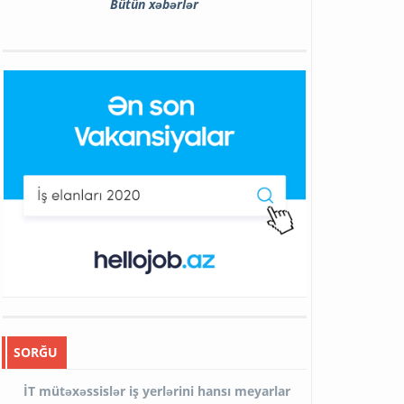
Bütün xəbərlər
SORĞU
İT mütəxəssislər iş yerlərini hansı meyarlar