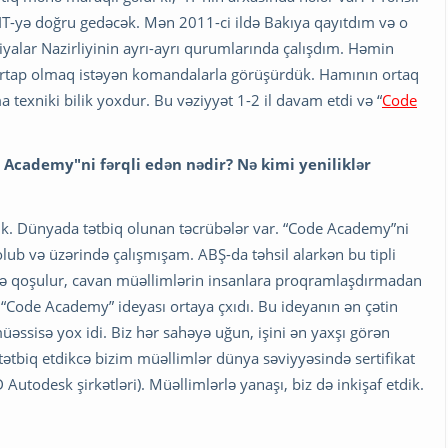
 IT-yə doğru gedəcək. Mən 2011-ci ildə Bakıya qayıtdım və o
yalar Nazirliyinin ayrı-ayrı qurumlarında çalışdım. Həmin
tartap olmaq istəyən komandalarla görüşürdük. Hamının ortaq
a texniki bilik yoxdur. Bu vəziyyət 1-2 il davam etdi və “
Code
de Academy"ni fərqli edən nədir? Nə kimi yeniliklər
işik. Dünyada tətbiq olunan təcrübələr var. “Code Academy”ni
ub və üzərində çalışmışam. ABŞ-da təhsil alarkən bu tipli
ərə qoşulur, cavan müəllimlərin insanlara proqramlaşdırmadan
“Code Academy” ideyası ortaya çxıdı. Bu ideyanın ən çətin
üəssisə yox idi. Biz hər sahəyə uğun, işini ən yaxşı görən
 tətbiq etdikcə bizim müəllimlər dünya səviyyəsində sertifikat
Autodesk şirkətləri). Müəllimlərlə yanaşı, biz də inkişaf etdik.