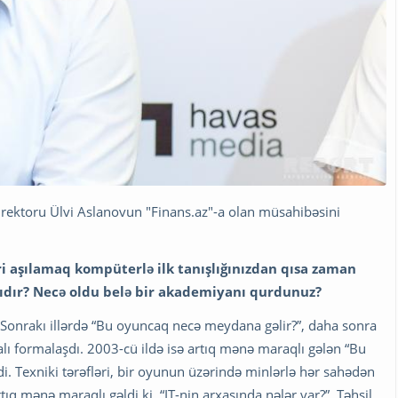
rektoru Ülvi Aslanovun "Finans.az"-a olan müsahibəsini
əri aşılamaq kompüterlə ilk tanışlığınızdan qısa zaman
sıdır? Necə oldu belə bir akademiyanı qurdunuz?
. Sonrakı illərdə “Bu oyuncaq necə meydana gəlir?”, daha sonra
lı formalaşdı. 2003-cü ildə isə artıq mənə maraqlı gələn “Bu
idi. Texniki tərəfləri, bir oyunun üzərində minlərlə hər sahədən
ıq mənə maraqlı gəldi ki, “IT-nin arxasında nələr var?”. Təhsil