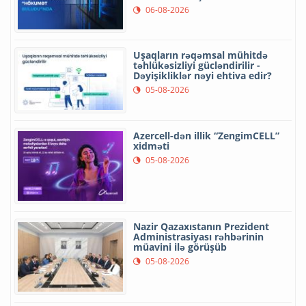
06-08-2026
Uşaqların rəqəmsal mühitdə
təhlükəsizliyi gücləndirilir -
Dəyişikliklər nəyi ehtiva edir?
05-08-2026
Azercell-dən illik “ZengimCELL”
xidməti
05-08-2026
Nazir Qazaxıstanın Prezident
Administrasiyası rəhbərinin
müavini ilə görüşüb
05-08-2026