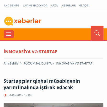
ANA SƏHİFƏ
LAYİHƏ HAQQINDA
ARXİV
XƏBƏRLƏR
ƏLAQƏ
İNNOVASİYA VƏ STARTAP
Ana Səhifə
RƏQƏMSAL DÜNYA
İNNOVASİYA VƏ STARTAP
Startapçılar qlobal müsabiqənin
yarımfinalında iştirak edəcək
31-05-2017
17:04