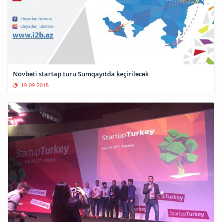
Növbəti startap turu Sumqayıtda keçiriləcək
19-09-2018