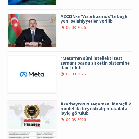
AZCON-a "Azərkosmos"la bağlı
yeni səlahiyyətlər verilib
06-08-2026
“Meta”nın süni intellekti test
zamanı başqa şirkətin sisteminə
daxil olub
06-08-2026
Azərbaycanın rəqəmsal idarəçilik
model iki beynəlxalq mükafata
layiq görülüb
06-08-2026