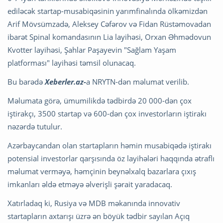
ediləcək startap-musabiqəsinin yarımfinalında ölkəmizdən
Arif Mövsümzadə, Aleksey Cəfərov və Fidan Rüstəmovadan
ibarət Spinal komandasının Lia layihəsi, Orxan Əhmədovun
Kvotter layihəsi, Şahlar Paşayevin "Sağlam Yaşam
platforması" layihəsi təmsil olunacaq.
Bu barədə
Xeberler.az-
a NRYTN-dən məlumat verilib.
Məlumata görə, ümumilikdə tədbirdə 20 000-dən çox
iştirakçı, 3500 startap və 600-dən çox investorların iştirakı
nəzərdə tutulur.
Azərbaycandan olan startapların həmin musabiqədə iştirakı
potensial investorlar qarşısında öz layihələri haqqında ətraflı
məlumat verməyə, həmçinin beynəlxalq bazarlara çıxış
imkanları əldə etməyə əlverişli şərait yaradacaq.
Xatırladaq ki, Rusiya və MDB məkanında innovativ
startapların axtarışı üzrə ən böyük tədbir sayılan Açıq