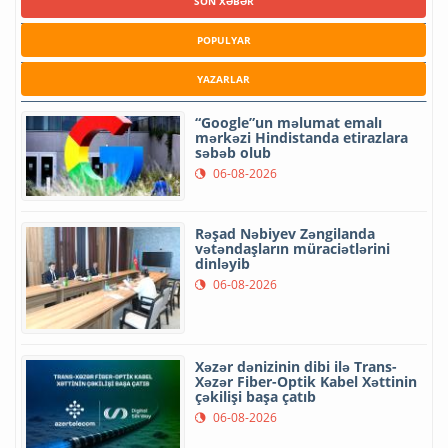
SON XƏBƏR
POPULYAR
YAZARLAR
“Google”un məlumat emalı
mərkəzi Hindistanda etirazlara
səbəb olub
06-08-2026
Rəşad Nəbiyev Zəngilanda
vətəndaşların müraciətlərini
dinləyib
06-08-2026
Xəzər dənizinin dibi ilə Trans-
Xəzər Fiber-Optik Kabel Xəttinin
çəkilişi başa çatıb
06-08-2026