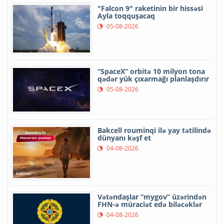
"Falcon 9" raketinin bir hissəsi
Ayla toqquşacaq
05-08-2026
“SpaceX” orbitə 10 milyon tona
qədər yük çıxarmağı planlaşdırır
05-08-2026
Bakcell rouminqi ilə yay tətilində
dünyanı kəşf et
04-08-2026
Vətəndaşlar “mygov” üzərindən
FHN-ə müraciət edə biləcəklər
04-08-2026