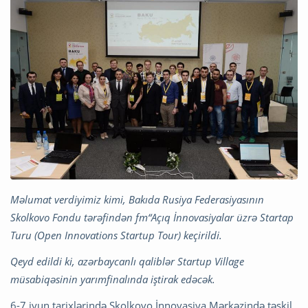
Məlumat verdiyimiz kimi, Bakıda Rusiya Federasiyasının
Skolkovo Fondu tərəfindən
fm“Açıq İnnovasiyalar üzrə Startap
Turu (Open Innovations Startup Tour) keçirildi.
Qeyd edildi ki, azərbaycanlı qaliblər Startup Village
müsabiqəsinin yarımfinalında iştirak edəcək.
6-7 iyun tarixlərində Skolkovo İnnovasiya Mərkəzində təşkil