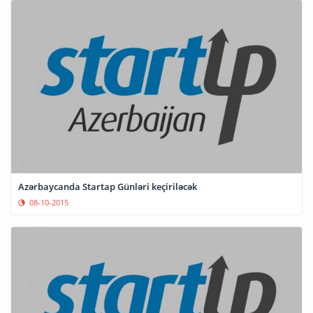
Azərbaycanda Startap Günləri keçiriləcək
08-10-2015