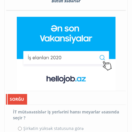
Bütün xəbərlər
SORĞU
İT mütəxəssislər iş yerlərini hansı meyarlar əsasında
seçir ?
Şirkətin yüksək statusuna görə