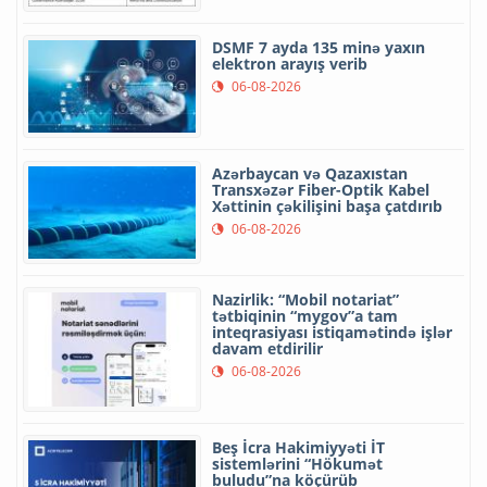
DSMF 7 ayda 135 minə yaxın
elektron arayış verib
06-08-2026
Azərbaycan və Qazaxıstan
Transxəzər Fiber-Optik Kabel
Xəttinin çəkilişini başa çatdırıb
06-08-2026
Nazirlik: “Mobil notariat”
tətbiqinin “mygov”a tam
inteqrasiyası istiqamətində işlər
davam etdirilir
06-08-2026
Beş İcra Hakimiyyəti İT
sistemlərini “Hökumət
buludu”na köçürüb