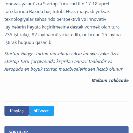
İnnovasiyalar üzrə Startap Turu cari ilin 17-18 aprel
tarixlərində Bakıda baş tutub. Əsas məqsədi yüksək
texnologiyalar sahəsində perspektivli və innovativ
layihələrin həyata keçirilməsinə dəstək vermək olan tura
235 iştirakçı, 82 layihə müraciət edib, onlardan 15 layihə
iştirak hüququ qazanıb.
Startup Village startap-musabiqəsi Açıq İnnovasiyalar üzrə
Startap Turu çərçivəsində keçirilən ənnəvi tədbirdir və
Avropada ən böyük startap müsabiqələrindən hesab olunur.
Məltəm Talıbzadə
Paylaş
Tweet
ŞƏRHLƏR