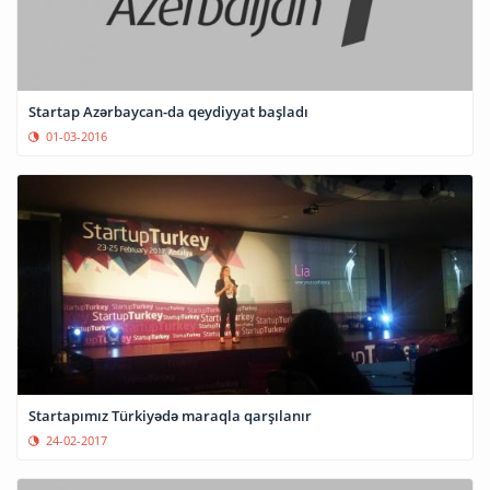
Startap Azərbaycan-da qeydiyyat başladı
01-03-2016
Startapımız Türkiyədə maraqla qarşılanır
24-02-2017